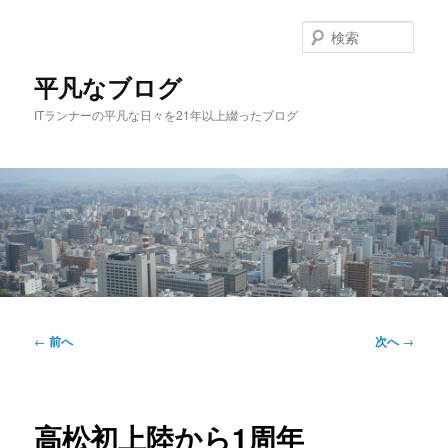
メ
イ
検
ン
索
コ
平凡なブログ
ン
ITランナーの平凡な日々を21年以上綴ったブログ
テ
ン
ツ
へ
移
動
メ
イ
投
←
前へ
次へ
→
ン
稿
メ
ナ
ニ
ビ
ュ
ゲ
高松初上陸から1周年
ー
ー