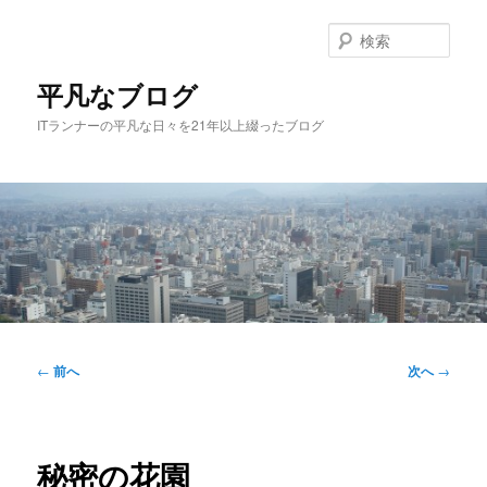
メ
イ
検
ン
索
コ
平凡なブログ
ン
ITランナーの平凡な日々を21年以上綴ったブログ
テ
ン
ツ
へ
移
動
メ
イ
投
←
前へ
次へ
→
ン
稿
メ
ナ
ニ
ビ
ュ
ゲ
秘密の花園
ー
ー