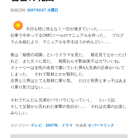
シ
投稿日時:
2007/02/27 火曜日
ョ
ン
今日も特に何もなく一日が過ぎていった…………
仕事で今作ってるOMCツールのマニュアルを作った。 プログ
ラムを組むより、マニュアルを作るほうがめんどい……
夜は「秘密の花園」というドラマを見た。 最近見てなかったけ
れど、また久々に見た。 相変わらず釈由美子はカワいいね。
ストーリーは女性の名前で書いていた男4人兄弟の正体がバレて
しまった。 それで取材とかが殺到した。
次男と三男はとても取材に乗り気。 だけど長男と末っ子はあま
り乗り気ではない……
それでだんだん兄弟がバラバラになっていく。 という話。
そして父親から言われた衝撃の告白が…… それは次週のお楽し
みらしい。
カテゴリー:
テレビ
、
2007年
、
ドラマ
作成者:
U
パーマリンク