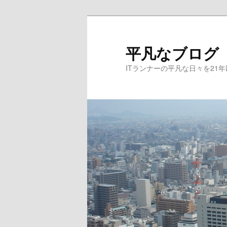
メ
イ
ン
平凡なブログ
コ
ITランナーの平凡な日々を21
ン
テ
ン
ツ
へ
移
動