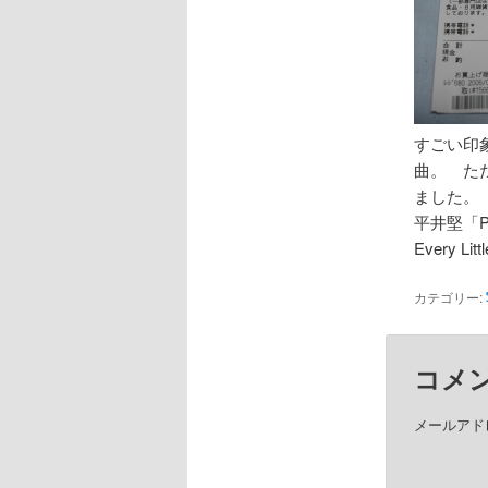
すごい印
曲。 た
ました。
平井堅「P
Every L
カテゴリー:
コメ
メールアド