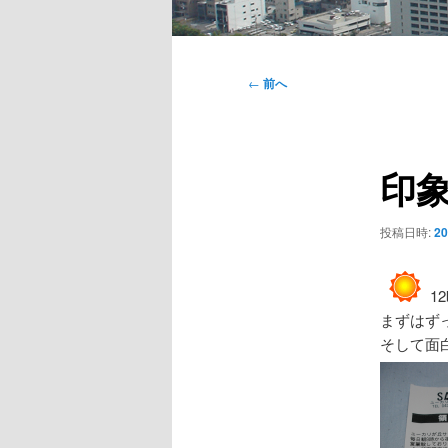
メ
イ
投
←
前へ
ン
稿
メ
ナ
ニ
ビ
ュ
印
ゲ
ー
ー
シ
投稿日時:
2
ョ
ン
1
まずはず
そして面