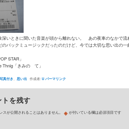
象深いときに聞いた音楽が頭から離れない。 あの夜車のなかで流
だのバックミュージックだったのだけど、今では大切な思い出の一
OP STAR」
ittle Thnig「きみの て」
写真付き
、
思い出
作成者:
U
パーマリンク
ントを残す
※
レスが公開されることはありません。
が付いている欄は必須項目です