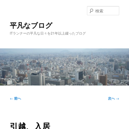
メ
イ
検
ン
索
コ
平凡なブログ
ン
ITランナーの平凡な日々を21年以上綴ったブログ
テ
ン
ツ
へ
移
動
メ
イ
投
←
前へ
次へ
→
ン
稿
メ
ナ
ニ
ビ
ュ
ゲ
引越、入居
ー
ー