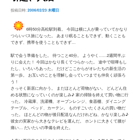
シ
投稿日時:
2006/02/23 木曜日
ョ
ン
6時50分高松駅到着。 今回は横に人が乗っていてかなり
つらいバス旅になった。 あまり眠ることもできず、動くことも
できず、携帯を使うこともできず…
駅で会う準備をした。 待つこと40分。 ようやく……2週間半ぶ
りに会えた！ 今回はかなり長くてつらかった。 途中で喧嘩もし
たし、いろいろあった。 だけどここからがオレたちの新生活の
第一歩。 お互いのことを理解し会っていつまでも仲良く頑張ろ
う！
さっそく新居に向かう。 まだほとんど荷物がない。 どんどん住
める状態になっていくのが楽しみ♪ 家の掃除を終えて買い物に行
った。 冷蔵庫、洗濯機、オーブンレンジ、食器棚、ダイニング
テーブル、ベッド、カーテン。 ものすごいたくさんの買い物だ
った。 ほとんどの物が後日配送なんだけれどね、かなり楽しみ♪
彼女の実家から大きなテレビを運んだ。 ホントに大きくて腰が
痛い… だいたいの準備を終えた。