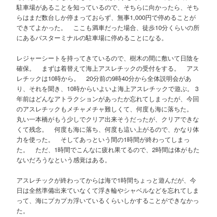
駐車場があることを知っているので、そちらに向かったら、そち
らはまだ数台しか停まっておらず、無事1,000円で停めることが
できてよかった。 ここも満車だった場合、徒歩10分くらいの所
にあるバスターミナルの駐車場に停めることになる。
レジャーシートを持ってきているので、樹木の間に敷いて日陰を
確保。 まずは着替えて海上アスレチックの受付をする。 アス
レチックは10時から。 20分前の9時40分から全体説明会があ
り、それを聞き、10時からいよいよ海上アスレチックで遊ぶ。 3
年前はどんなアトラクションがあったか忘れてしまったが、今回
のアスレチックもメチャメチャ難しくて、何度も海に落ちた。
丸い一本橋がもう少しでクリア出来そうだったが、クリアできな
くて残念。 何度も海に落ち、何度も這い上がるので、かなり体
力を使った。 そしてあっという間の1時間が終わってしまっ
た。 ただ、1時間でこんなに疲れ果てるので、2時間は体がもた
ないだろうなという感覚はある。
アスレチックが終わってからは海で1時間ちょっと遊んだが、今
日は全然準備出来ていなくて浮き輪やシャベルなどを忘れてしま
って、海にプカプカ浮いているくらいしかすることができなかっ
た。