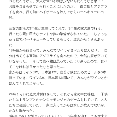
べるだろうから、大人が食べる物は少ないんだろうなと思って、
お腹を含まらせてから行くことにしたのだ。 白ご飯とアジフラ
イを食べ、行く前にハイボールを飲んでからバーベキューに出
発。
三女の部活の3年生が主催してくれて、3年生の家の庭で行う。
行ったら既に巨大なテントや炭の準備がされていた。 しょっち
ゅう庭でバーベキューをしているらしく、道具がたくさんあっ
た。
18時位から始まって、みんなでワイワイ食べたり飲んだり。 自
分は出てくる直前にアジフライを食べたので、全然お腹が空いて
いなかった。 そして食べ物は思っていたより余ったので、食べ
てこなければ良かったなと思った……
家からはワイン3本、日本酒1本、自分が飲むためのビールを6本
持っていき、ワイン2本、日本酒1本開いて、みんながワインとか
飲んでくれてよかった。
24時くらいに庭の片付けをして、それから家の中に移動。 子供
たちはトランプとかナンジャモンジャのゲームをしていて、大人
たちは会話していた。 家に入ってからは水しか飲んでないが、
かなり眠かった。
3年生はみんな泊まっていくらしい。 2年生も泊まっても大丈夫