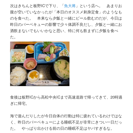
次はきちんと板野ICで下り、「
魚大将
」という店へ。 あまりお
腹が空いていなかったが「本日のオススメ刺身定食」のようなも
のを食べた。 本来なら夕飯と一緒にビール飲むのだが、今日は
昨日のバーベキューの影響で少々体調不良だし、夕飯と一緒にお
酒飲まないでもいいかなと思い、特に何も飲まずに夕飯を食べ
た。
食後は板野ICから高松中央ICまで高速道路で帰ってきて、20時過
ぎに帰宅。
海で遊んだりしたが今日自体の行動は特に疲れているわけではな
く、昨日のバーベキューによる睡眠不足が非常にきつい一日だっ
た。 やっぱり出かける前の日の睡眠不足はヤバすぎるな。