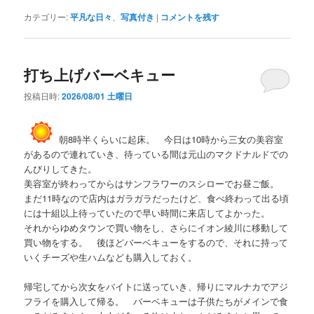
カテゴリー:
平凡な日々
、
写真付き
|
コメントを残す
打ち上げバーベキュー
投稿日時:
2026/08/01 土曜日
朝8時半くらいに起床。 今日は10時から三女の美容室
があるので連れていき、待っている間は元山のマクドナルドでの
んびりしてきた。
美容室が終わってからはサンフラワーのスシローでお昼ご飯。
まだ11時なので店内はガラガラだったけど、食べ終わって出る頃
には十組以上待っていたので早い時間に来店してよかった。
それからゆめタウンで買い物をし、さらにイオン綾川に移動して
買い物をする。 後ほどバーベキューをするので、それに持って
いくチーズや生ハムなども購入しておく。
帰宅してから次女をバイトに送っていき、帰りにマルナカでアジ
フライを購入して帰る。 バーベキューは子供たちがメインで食