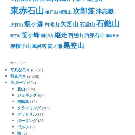
東赤石山
次郎笈
津志嶽
槍戸山
権現山
石鎚山
瓶ヶ森
矢筈山
石堂山
白滝山
火打山
笹ヶ峰
縦走
西赤石山
西熊山
綱付山
竜王山
讃岐富士
黒笠山
赤帽子山
風呂塔
高ノ瀬
カテゴリー
平凡な日々
(6,761)
写真付き
(2,538)
スポーツ
(624)
登山
(204)
ジョギング
(97)
自転車
(13)
クライミング
(169)
フットサル
(11)
ボーリング
(23)
ゴルフ
(2)
海
(3)