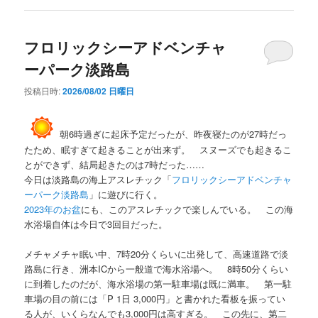
フロリックシーアドベンチャ
ーパーク淡路島
投稿日時:
2026/08/02 日曜日
朝6時過ぎに起床予定だったが、昨夜寝たのが27時だっ
たため、眠すぎて起きることが出来ず。 スヌーズでも起きるこ
とができず、結局起きたのは7時だった……
今日は淡路島の海上アスレチック「
フロリックシーアドベンチャ
ーパーク淡路島
」に遊びに行く。
2023年のお盆
にも、このアスレチックで楽しんでいる。 この海
水浴場自体は今日で3回目だった。
メチャメチャ眠い中、7時20分くらいに出発して、高速道路で淡
路島に行き、洲本ICから一般道で海水浴場へ。 8時50分くらい
に到着したのだが、海水浴場の第一駐車場は既に満車。 第一駐
車場の目の前には「P 1日 3,000円」と書かれた看板を振ってい
る人が、いくらなんでも3,000円は高すぎる。 この先に、第二