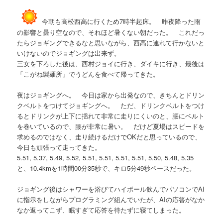
今朝も高松西高に行くため7時半起床。 昨夜降った雨
の影響と曇り空なので、それほど暑くない朝だった。 これだっ
たらジョギングできるなと思いながら、西高に連れて行かないと
いけないのでジョギングは出来ず。
三女を下ろした後は、西村ジョイに行き、ダイキに行き、最後は
「こがね製麺所」でうどんを食べて帰ってきた。
夜はジョギングへ。 今日は家から出発なので、きちんとドリン
クベルトをつけてジョギングへ。 ただ、ドリンクベルトをつけ
るとドリンクが上下に揺れて非常に走りにくいのと、腰にベルト
を巻いているので、腰が非常に暑い。 だけど夏場はスピードを
求めるのではなく、走り続けるだけでOKだと思っているので、
今日も頑張って走ってきた。
5.51, 5.37, 5.49, 5.52, 5.51, 5.51, 5.51, 5.51, 5.50, 5.48, 5.35
と、10.4kmを1時間00分35秒で、キロ5分49秒ペースだった。
ジョギング後はシャワーを浴びてハイボール飲んでパソコンでAI
に指示をしながらプログラミング組んでいたが、AIの応答がなか
なか返ってこず、眠すぎて応答を待たずに寝てしまった。