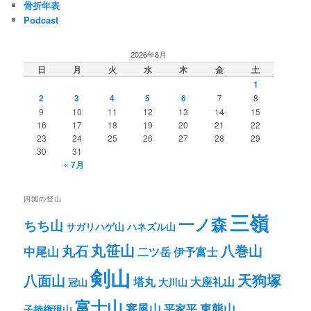
骨折年表
Podcast
2026年8月
日
月
火
水
木
金
土
1
2
3
4
5
6
7
8
9
10
11
12
13
14
15
16
17
18
19
20
21
22
23
24
25
26
27
28
29
30
31
« 7月
四国の登山
三嶺
一ノ森
ちち山
サガリハゲ山
ハネズル山
丸笹山
八巻山
丸石
中尾山
二ツ岳
伊予富士
剣山
八面山
天狗塚
塔丸
大座礼山
冠山
大川山
富士山
寒風山
東熊山
平家平
子持権現山