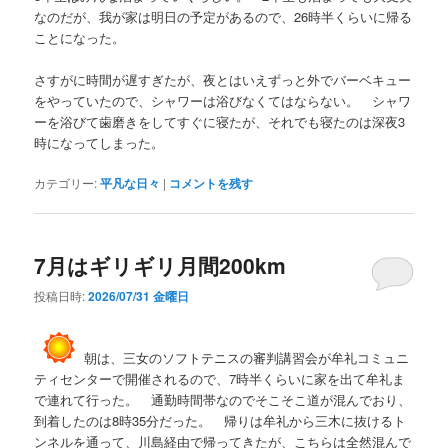
なのだが、我が家は明日の予定があるので、26時半くらいに帰る
ことになった。
さすがに時間が遅すぎたが、夜とはいえずっと外でバーベキュー
をやっていたので、シャワーは浴びなくてはならない。 シャワ
ーを浴びて歯磨きをしてすぐに寝たが、それでも寝たのは深夜3
時になってしまった。
カテゴリー:
平凡な日々
|
コメントを残す
7月はギリギリ月間200km
投稿日時:
2026/07/31 金曜日
朝は、三女のソフトテニスの審判講習会が牟礼コミュニ
ティセンターで開催されるので、7時半くらいに家を出て牟礼ま
で連れて行った。 通勤時間帯なのでそこそこ道が混んでおり、
到着したのは8時35分だった。 帰りは牟礼から三木に抜けるト
ンネルを通って、川島経由で帰ってきたが、こちらは全然混んで