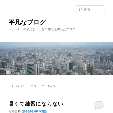
メ
サ
イ
ブ
検
ン
コ
索
コ
ン
平凡なブログ
ン
テ
ITランナーの平凡な日々を21年以上綴ったブログ
テ
ン
ン
ツ
ツ
へ
へ
移
移
動
動
メ
イ
「
平凡な日々
」カテゴリーアーカイブ
ン
メ
ニ
暑くて練習にならない
ュ
ー
投稿日時:
2026/08/06 木曜日