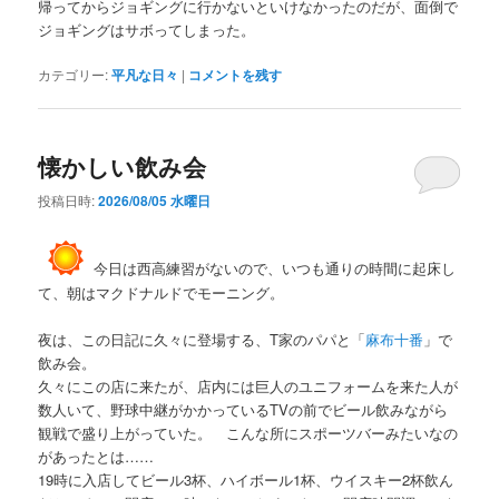
帰ってからジョギングに行かないといけなかったのだが、面倒で
ジョギングはサボってしまった。
カテゴリー:
平凡な日々
|
コメントを残す
懐かしい飲み会
投稿日時:
2026/08/05 水曜日
今日は西高練習がないので、いつも通りの時間に起床し
て、朝はマクドナルドでモーニング。
夜は、この日記に久々に登場する、T家のパパと「
麻布十番
」で
飲み会。
久々にこの店に来たが、店内には巨人のユニフォームを来た人が
数人いて、野球中継がかかっているTVの前でビール飲みながら
観戦で盛り上がっていた。 こんな所にスポーツバーみたいなの
があったとは……
19時に入店してビール3杯、ハイボール1杯、ウイスキー2杯飲ん