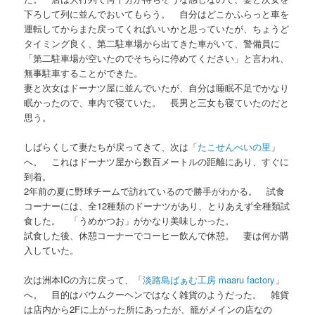
下ろして列に並んでおいてもらう。 自分はどこかふらっと車を
運転してからまた戻ってくればいいかと思っていたが、ちょうど
タイミング良く、第二駐車場から出てきた車がいて、警備員に
「第二駐車場が空いたのでそちらに停めてください」と言われ、
無事駐車することができた。
妻と次女はドーナツ屋に並んでいたが、自分は睡眠不足でかなり
眠かったので、車内で寝ていた。 長男と三女も寝ていたのだと
思う。
しばらくして妻たちが戻ってきて、次は「
たこせんべいの里
」
へ。 これはドーナツ屋から数百メートルの距離にあり、すぐに
到着。
2年前の夏に野球チームで訪れているので勝手がわかる。 試食
コーナーには、全12種類のドーナツがあり、とりあえず全種類試
食した。 「うめかつお」がかなり美味しかった。
試食した後、休憩コーナーでコーヒー飲んで休憩。 妻は何か購
入していた。
次は洲本ICの方に戻って、「
淡路島ばぁむ工房 maaru factory
」
へ。 目的はバウムクーヘンではなく雑貨のようだった。 雑貨
は店内から2Fに上がった所にあったが、籠がメインの店なの