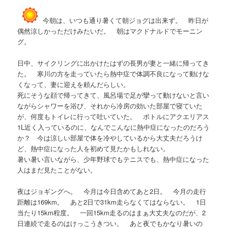
今朝は、いつも通り暑くて朝ジョグは出来ず。 昨日が
偶然涼しかっただけみたいだ。 朝はマクドナルドでモーニン
グ。
日中、サイクリングに出かけたはずの長男が妻と一緒に帰ってき
た。 寒川の方を走っていたら熱中症で体調不良になって動けな
くなって、妻に迎えを頼んだらしい。
死にそうな顔で帰ってきて、風呂場で足が攣って動けないと言い
ながらシャワーを浴び、それから冷房の効いた部屋で寝ていた
が、何度もトイレに行って吐いていた。 ボトルにアクエリアス
1L近く入っているのに、なんでこんなに熱中症になったのだろう
か？ 今は涼しい部屋で体を冷やしているから大丈夫だろうけ
ど、熱中症になった人を初めて見たかもしれない。
暑い暑い言いながら、少年野球でもテニスでも、熱中症になった
人はまだ見たことがない。
夜はジョギングへ。 今月は今日含めてあと2日。 今月の走行
距離は169km。 あと2日で31km走らなくてはならない。 1日
当たり15km程度。 一回15km走るのはまぁ大丈夫なのだが、2
日連続で走るのはけっこうきつい。 あと夜でもかなり暑いの