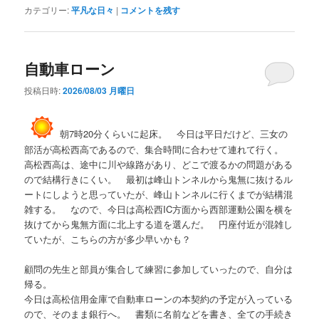
カテゴリー:
平凡な日々
|
コメントを残す
自動車ローン
投稿日時:
2026/08/03 月曜日
朝7時20分くらいに起床。 今日は平日だけど、三女の
部活が高松西高であるので、集合時間に合わせて連れて行く。
高松西高は、途中に川や線路があり、どこで渡るかの問題がある
ので結構行きにくい。 最初は峰山トンネルから鬼無に抜けるル
ートにしようと思っていたが、峰山トンネルに行くまでが結構混
雑する。 なので、今日は高松西IC方面から西部運動公園を横を
抜けてから鬼無方面に北上する道を選んだ。 円座付近が混雑し
ていたが、こちらの方が多少早いかも？
顧問の先生と部員が集合して練習に参加していったので、自分は
帰る。
今日は高松信用金庫で自動車ローンの本契約の予定が入っている
ので、そのまま銀行へ。 書類に名前などを書き、全ての手続き