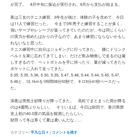
が完了。 8月中旬に振込が実行され、9月から支払が始まる。
夜は三女のテニス練習、3年生が抜け、体験の子を含めて、今日
は11人で練習だった。 今まで3年男子と練習することが多く、
強いサーブやレシーブが返ってきていたのだが、今は同じくらい
の実力か初めたばかりの子なので、あまり練習にならないかもし
れないなと思った。
テニス練習中に自分はジョギングに行ってきた。 腰にドリンク
ベルトを家に忘れてきてしまい、だけど飲み物無しで走るのは厳
しすぎるので、ペットボトルを手に持ったり、量が減ってきたら
ポケットに入れて走ってきた。
5.35, 5.35, 5.36, 5.30, 5.35, 5.47, 5.48, 5.44, 5.44, 5.45, 5.47,
5.46と、12.1kmを1時間08分53秒で、キロ5分41秒ペースだっ
た。
深夜は突然土砂降りが降ってきた。 高松でまとまった雨が降る
のは4週間ぶりらしい。 そういえば、今日は財田で、香川県歴
史上初の40.0度の気温を観測したらしい。
財田って冬は寒くて夏は暑いんだな……
カテゴリー:
平凡な日々
|
コメントを残す