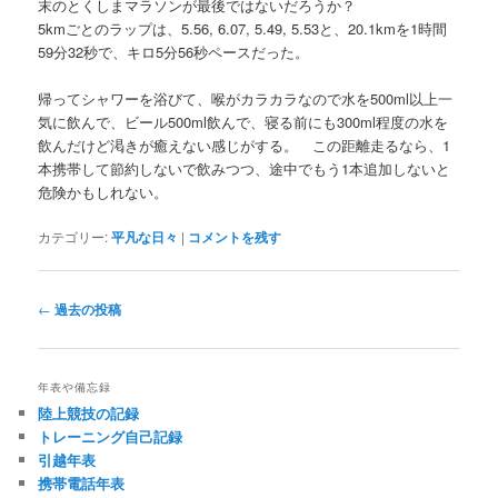
末のとくしまマラソンが最後ではないだろうか？
5kmごとのラップは、5.56, 6.07, 5.49, 5.53と、20.1kmを1時間
59分32秒で、キロ5分56秒ペースだった。
帰ってシャワーを浴びて、喉がカラカラなので水を500ml以上一
気に飲んで、ビール500ml飲んで、寝る前にも300ml程度の水を
飲んだけど渇きが癒えない感じがする。 この距離走るなら、1
本携帯して節約しないで飲みつつ、途中でもう1本追加しないと
危険かもしれない。
カテゴリー:
平凡な日々
|
コメントを残す
投
←
過去の投稿
稿
ナ
ビ
年表や備忘録
ゲ
陸上競技の記録
ー
トレーニング自己記録
シ
引越年表
ョ
携帯電話年表
ン