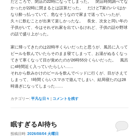
だところで、閉店の22時になってしまった。 閉店時間調べてな
かったが22時に閉まるとは誤算だった。 だけどT家のパパはか
なり酔っ払っていて、危なそうなので家まで送っていったが、
久々に飲むことが出来て楽しかったな。 長女、次女と同い年の
子供がいて、今はそれぞれ家を出ているけれど、子供の話や野球
の話で盛り上がった。
家に帰ってきたのは22時半くらいだったと思うが、風呂に入って
ビールを飲んでいたらそのまま寝てしまって、お湯がぬるくなっ
てきて寒くなって目が覚めたのが26時55分くらいだった。 風呂
に4時間近く入っていたらしい……
それから飲みかけのビールを飲んでベッドに行くが、目がさえて
しまって、1時間くらいスマホで遊んでしまい、結局寝たのは28
時過ぎになってしまった……
カテゴリー:
平凡な日々
|
コメントを残す
眠すぎるAI待ち
投稿日時:
2026/08/04 火曜日