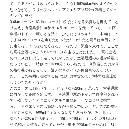
で、走るのがよりきつくなる。 もう月間200km諦めようかなと
思いながら、フリップベルトにアクエリアス500ml装着してジョ
ギングに出発。
9.6kmコースや12.1kmコースに逃げたくなる気持ちを抑えて、と
りあえず香南楽湯に向かう14.6kmコースを走っていく。 香南
楽湯のトイレで顔などを洗って少しだけスッキリ。 本当はこの
まま14.6kmコースを走りたかったが、それだと明日は今日以上
に走らなくてはならなくなる。 なので、気合を入れて、ここか
ら高松空港に向かう19kmコースを走ることにした。 高松空港
のコースはしばらく走ってなかったが、空港近辺の歩道が綺麗に
なっていた。 時刻は22時20分くらいなのに、今到着したばかり
の飛行機があるらしく、迎えの車やバスが何台も停まってい
た。 この時間に着陸する便は無いはずなので、1時間程度遅延
していたのだろうか？
このコースは19kmだけど、どうせなら20kmと思って、空港通駅
に向かって距離を延ばす。 空港通り駅のトイレで再度顔を洗っ
て、残っていたアクエリアスを全部飲み干してゴミ箱に捨て
る。 アクエリアスは節約しながら飲んでいたけど、この距離と
時間走るなら、500mlじゃ足りないなと思ったが、あと1km。
なんとか20km走り終えた。 18kmや19km、もしくは朝晩合わ
せて20kmは何度か走っていたが、単発で20km走ったのは、3月