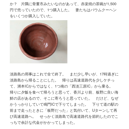
か？ 片隅に骨董市みたいなのがあって、赤楽焼の茶碗が1,500
円で売っていたので、1つ購入した。 妻たちはバウムクーヘン
をいくつか購入していた。
淡路島の用事はこれで全て終了。 まだ少し早いが、17時過ぎに
淡路島から帰ることにした。 帰りは高速道路代を少しケチっ
て、洲本ICからではなく、1つ南の「西淡三原IC」から乗る。
帰りに夕飯を食べて帰ろうと思って、香川より前、板野に良い海
鮮の店があるので、そこに寄ろうと思っていた。 だけど、なぜ
かうっかりしていて鳴門ICで下りてしまった。 下りて道の駅の
前まで走ったときに「板野だった」と気付いて、Uターンして再
び高速道路へ。 せっかく淡路島で高速道路代を節約したのでこ
っちで余計な代金がかかってしまった。