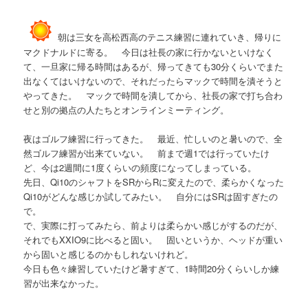
朝は三女を高松西高のテニス練習に連れていき、帰りに
マクドナルドに寄る。 今日は社長の家に行かないといけなく
て、一旦家に帰る時間はあるが、帰ってきても30分くらいでまた
出なくてはいけないので、それだったらマックで時間を潰そうと
やってきた。 マックで時間を潰してから、社長の家で打ち合わ
せと別の拠点の人たちとオンラインミーティング。
夜はゴルフ練習に行ってきた。 最近、忙しいのと暑いので、全
然ゴルフ練習が出来ていない。 前まで週1では行っていたけ
ど、今は2週間に1度くらいの頻度になってしまっている。
先日、Qi10のシャフトをSRからRに変えたので、柔らかくなった
Qi10がどんな感じか試してみたい。 自分にはSRは固すぎたの
で。
で、実際に打ってみたら、前よりは柔らかい感じがするのだが、
それでもXXIO9に比べると固い。 固いというか、ヘッドが重い
から固いと感じるのかもしれないけれど。
今日も色々練習していたけど暑すぎて、1時間20分くらいしか練
習が出来なかった。