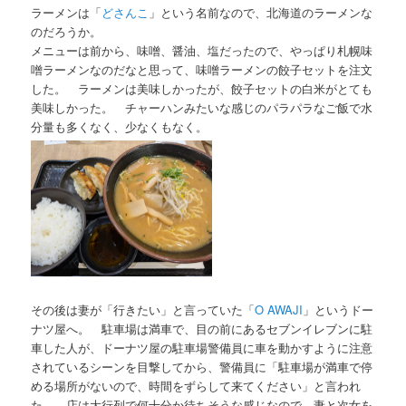
ラーメンは「
どさんこ
」という名前なので、北海道のラーメンな
のだろうか。
メニューは前から、味噌、醤油、塩だったので、やっぱり札幌味
噌ラーメンなのだなと思って、味噌ラーメンの餃子セットを注文
した。 ラーメンは美味しかったが、餃子セットの白米がとても
美味しかった。 チャーハンみたいな感じのパラパラなご飯で水
分量も多くなく、少なくもなく。
その後は妻が「行きたい」と言っていた「
O AWAJI
」というドー
ナツ屋へ。 駐車場は満車で、目の前にあるセブンイレブンに駐
車した人が、ドーナツ屋の駐車場警備員に車を動かすように注意
されているシーンを目撃してから、警備員に「駐車場が満車で停
める場所がないので、時間をずらして来てください」と言われ
た。 店は大行列で何十分か待ちそうな感じなので、妻と次女を