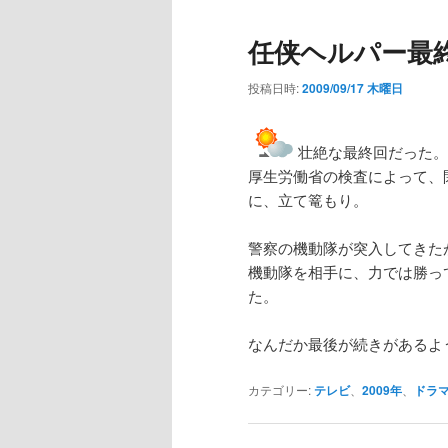
任侠ヘルパー最
投稿日時:
2009/09/17 木曜日
壮絶な最終回だった。
厚生労働省の検査によって、
に、立て篭もり。
警察の機動隊が突入してきた
機動隊を相手に、力では勝っ
た。
なんだか最後が続きがあるよ
カテゴリー:
テレビ
、
2009年
、
ドラ