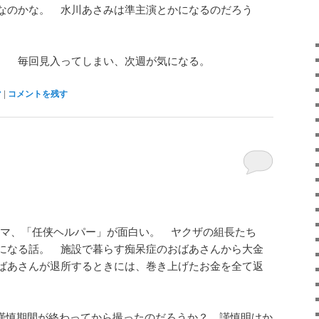
なのかな。 水川あさみは準主演とかになるのだろう
。 毎回見入ってしまい、次週が気になる。
マ
|
コメントを残す
マ、「任侠ヘルパー」が面白い。 ヤクザの組長たち
になる話。 施設で暮らす痴呆症のおばあさんから大金
ばあさんが退所するときには、巻き上げたお金を全て返
 謹慎期間が終わってから撮ったのだろうか？ 謹慎明けか