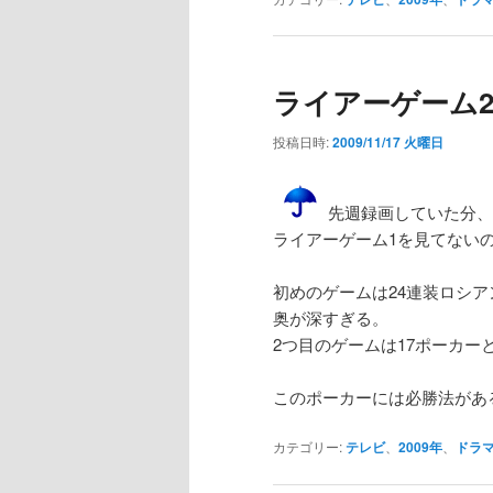
ライアーゲーム
投稿日時:
2009/11/17 火曜日
先週録画していた分、
ライアーゲーム1を見てない
初めのゲームは24連装ロシ
奥が深すぎる。
2つ目のゲームは17ポーカ
このポーカーには必勝法があ
カテゴリー:
テレビ
、
2009年
、
ドラ