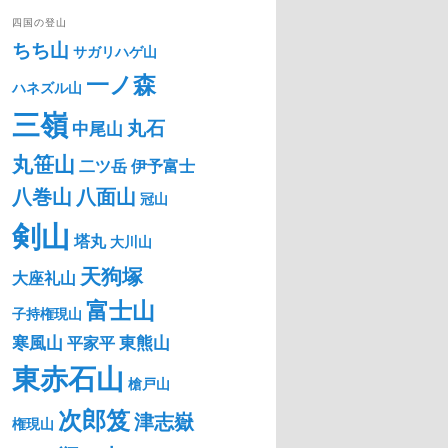
四国の登山
ちち山
サガリハゲ山
一ノ森
ハネズル山
三嶺
丸石
中尾山
丸笹山
二ツ岳
伊予富士
八巻山
八面山
冠山
剣山
塔丸
大川山
天狗塚
大座礼山
富士山
子持権現山
寒風山
東熊山
平家平
東赤石山
槍戸山
次郎笈
津志嶽
権現山