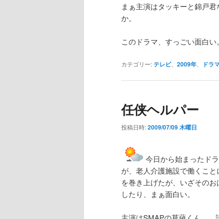
まぁ主演はタッキーと錦戸君
か。
このドラマ、すっごい面白い
カテゴリー:
テレビ
、
2009年
、
ドラ
任侠ヘルパー
投稿日時:
2009/07/09 木曜日
今日から始まったドラ
が、老人介護施設で働くこと
を巻き上げたが、いざそのお
したり、まぁ面白い。
主演はSMAPの草薙くん。