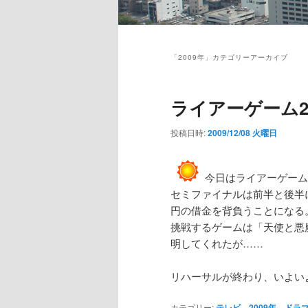
メ
イ
「
2009年
」カテゴリーアーカイブ
ン
メ
ニ
ライアーゲーム
ュ
ー
投稿日時:
2009/12/08 火曜日
今日はライアーゲーム
セミファイナルは前半と後半
円の借金を背負うことになる
挑戦するゲームは「天使と悪
明してくれたが……
リハーサルが終わり、いよい
カテゴリー:
テレビ
、
2009年
、
ドラ