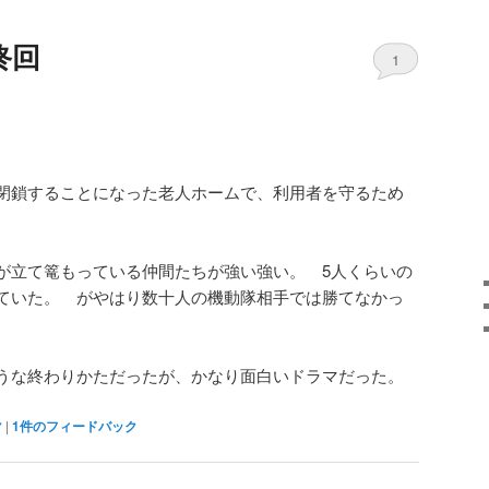
終回
1
閉鎖することになった老人ホームで、利用者を守るため
が立て篭もっている仲間たちが強い強い。 5人くらいの
ていた。 がやはり数十人の機動隊相手では勝てなかっ
うな終わりかただったが、かなり面白いドラマだった。
マ
|
1
件のフィードバック