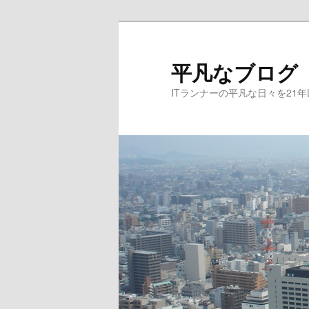
メ
サ
イ
ブ
ン
コ
平凡なブログ
コ
ン
ITランナーの平凡な日々を21
ン
テ
テ
ン
ン
ツ
ツ
へ
へ
移
移
動
動