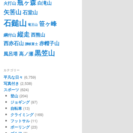
瓶ヶ森
白滝山
火打山
矢筈山
石堂山
石鎚山
笹ヶ峰
竜王山
縦走
西熊山
綱付山
西赤石山
赤帽子山
讃岐富士
黒笠山
風呂塔
高ノ瀬
カテゴリー
平凡な日々
(6,759)
写真付き
(2,538)
スポーツ
(624)
登山
(204)
ジョギング
(97)
自転車
(13)
クライミング
(169)
フットサル
(11)
ボーリング
(23)