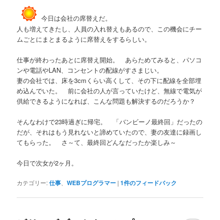
今日は会社の席替えだ。
人も増えてきたし、人員の入れ替えもあるので、この機会にチー
ムごとにまとまるように席替えをするらしい。
仕事が終わったあとに席替え開始。 あらためてみると、パソコ
ンや電話やLAN、コンセントの配線がすさまじい。
妻の会社では、床を3cmくらい高くして、その下に配線を全部埋
め込んでいた。 前に会社の人が言っていたけど、無線で電気が
供給できるようになれば、こんな問題も解決するのだろうか？
そんなわけで23時過ぎに帰宅。 「バンビーノ最終回」だったの
だが、それはもう見れないと諦めていたので、妻の友達に録画し
てもらった。 さ～て、最終回どんなだったか楽しみ～
今日で次女が2ヶ月。
カテゴリー:
仕事
、
WEBプログラマー
|
1
件のフィードバック