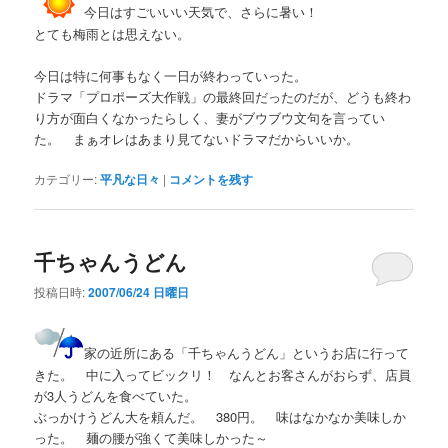
今日はすごいいい天気で、さらに暑い！
とても梅雨とは思えない。
今日は特に何事もなく一日が終わっていった。
ドラマ「プロポーズ大作戦」の最終回だったのだが、どうも終わ
り方が面白くなかったらしく、妻がブウブウ文句を言ってい
た。 まぁオレはあまり見てないドラマだからいいか。
カテゴリー:
平凡な日々
|
コメントを残す
千ちゃんうどん
投稿日時:
2007/06/24 日曜日
家の近所にある「千ちゃんうどん」というお店に行って
きた。 中に入ってビックリ！ なんとお客さんがおらず、店員
が3人うどんを食べていた。
ぶっかけうどん大を頼んだ。 380円。 味はなかなか美味しか
った。 麺の腰が強くて美味しかった～