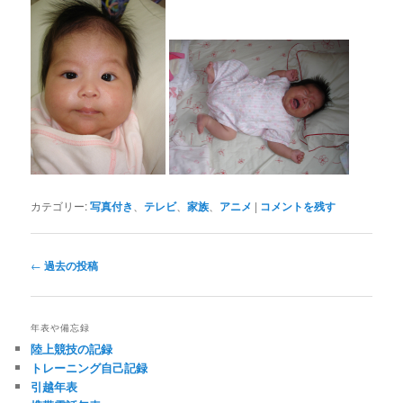
カテゴリー:
写真付き
、
テレビ
、
家族
、
アニメ
|
コメントを残す
投
←
過去の投稿
稿
ナ
ビ
年表や備忘録
ゲ
陸上競技の記録
ー
トレーニング自己記録
シ
引越年表
ョ