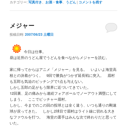
カテゴリー:
写真付き
、
お酒・食事
、
うどん
|
コメントを残す
メジャー
投稿日時:
2007/06/23 土曜日
今日は仕事。
昼は近所のうどん屋でうどんを食べながらメジャーを読む。
家に帰ってからはアニメ「メジャー」を見る。 いよいよ海堂高
校との決着がつく。 9回で勝負がつかず延長戦に突入。 眉村
も五郎も気迫のピッチングで1点も与えない。
しかし五郎の足がもう限界に近づいてきていた。
12回裏、足の痛みから連続フォアボールでノーアウト満塁にして
しまう。 ここでピッチャー眉村。
しかし、今までのこの回の投球とは全く違う、いつも通りの剛速
球が戻ってきた。 しかし2球目で眉村はライト線に切れる大き
なファウルを打つ。 海堂の選手はみんな次で終わりだと思って
いた。