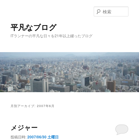
メ
サ
イ
ブ
検
ン
コ
索
コ
ン
平凡なブログ
ン
テ
ITランナーの平凡な日々を21年以上綴ったブログ
テ
ン
ン
ツ
ツ
へ
へ
移
移
動
動
メ
イ
月別アーカイブ:
2007年6月
ン
メ
ニ
メジャー
ュ
ー
投稿日時:
2007/06/30 土曜日