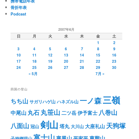
携帯電話年表
ン
骨折年表
Podcast
2007年6月
日
月
火
水
木
金
土
1
2
3
4
5
6
7
8
9
10
11
12
13
14
15
16
17
18
19
20
21
22
23
24
25
26
27
28
29
30
« 5月
7月 »
四国の登山
三嶺
一ノ森
ちち山
サガリハゲ山
ハネズル山
丸笹山
八巻山
丸石
中尾山
二ツ岳
伊予富士
剣山
八面山
天狗塚
塔丸
大座礼山
冠山
大川山
富士山
寒風山
東熊山
平家平
子持権現山