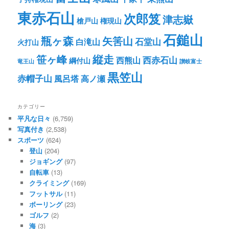
東赤石山
次郎笈
津志嶽
槍戸山
権現山
石鎚山
瓶ヶ森
矢筈山
石堂山
白滝山
火打山
笹ヶ峰
縦走
西赤石山
西熊山
綱付山
竜王山
讃岐富士
黒笠山
赤帽子山
風呂塔
高ノ瀬
カテゴリー
平凡な日々
(6,759)
写真付き
(2,538)
スポーツ
(624)
登山
(204)
ジョギング
(97)
自転車
(13)
クライミング
(169)
フットサル
(11)
ボーリング
(23)
ゴルフ
(2)
海
(3)