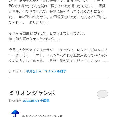
だが、妻がそれをどこかに紛失してしまったらしい。 ノート
PC売り場でかばんを開けて探していたが見つからない。 店員
が声をかけてきてくれて、特別に値引きしてくれることになっ
た。 980円の3%だから、30円程度なのだが、なんと900円にし
てくれた。 ありがとう！
それから図書館に行って、ビブレまで行ってきた。
特に何も買わなかったけれど……
今日の夕飯のメインはサラダ。 キャベツ、レタス、ブロッコリ
ー、きゅうり、トマト、ハムをそれぞれ小皿に用意してバイキン
グのようにして食べる。 意外に量が多くて残ってしまった……
カテゴリー:
平凡な日々
|
コメントを残す
ミリオンジャンボ
投稿日時:
2008/05/24 土曜日
買おうかどうか悩んでいる。