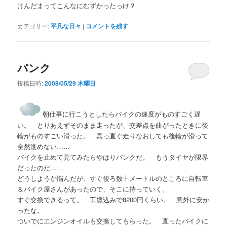
けんだまってこんなにむずかったっけ？
カテゴリー:
平凡な日々
|
コメントを残す
パンク
投稿日時:
2008/05/29 木曜日
朝仕事に行こうとしたらバイクの速度がものすごく遅
い。 とりあえずそのまま走ったが、交差点を曲がったときに後
輪がものすごい滑った。 真っ直ぐ走りなおしても後輪が滑って
全然進めない……
バイクを止めて見てみたらやはりパンクだ。 もうタイヤが限界
だったのだ……
どうしようか悩んだが、すぐ後ろ数十メートルのところに自転車
＆バイク屋さんがあったので、そこに持っていく。
すぐ交換できるって。 工賃込みで8200円くらい。 意外に安か
ったな。
ついでにエンジンオイルも交換してもらった。 直ったバイクに