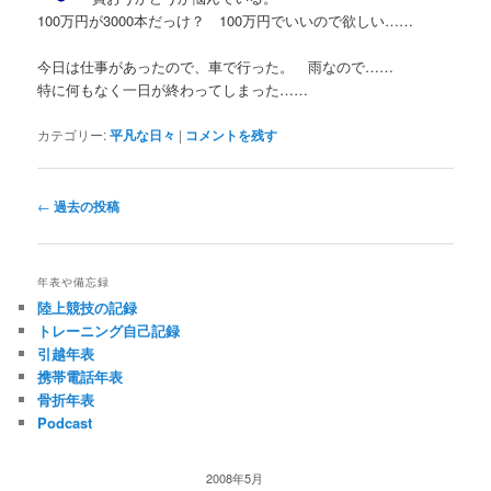
100万円が3000本だっけ？ 100万円でいいので欲しい……
今日は仕事があったので、車で行った。 雨なので……
特に何もなく一日が終わってしまった……
カテゴリー:
平凡な日々
|
コメントを残す
投
←
過去の投稿
稿
ナ
ビ
年表や備忘録
ゲ
陸上競技の記録
ー
トレーニング自己記録
シ
引越年表
ョ
携帯電話年表
ン
骨折年表
Podcast
2008年5月