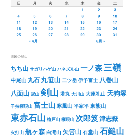
日
月
火
水
木
金
土
1
2
3
4
5
6
7
8
9
10
11
12
13
14
15
16
17
18
19
20
21
22
23
24
25
26
27
28
29
30
31
« 4月
6月 »
四国の登山
三嶺
一ノ森
ちち山
サガリハゲ山
ハネズル山
丸笹山
八巻山
丸石
中尾山
二ツ岳
伊予富士
剣山
八面山
天狗塚
塔丸
大座礼山
冠山
大川山
富士山
寒風山
東熊山
平家平
子持権現山
東赤石山
次郎笈
津志嶽
槍戸山
権現山
石鎚山
瓶ヶ森
矢筈山
石堂山
白滝山
火打山