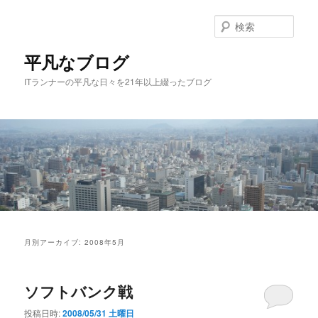
メ
サ
イ
ブ
検
ン
コ
索
コ
ン
平凡なブログ
ン
テ
ITランナーの平凡な日々を21年以上綴ったブログ
テ
ン
ン
ツ
ツ
へ
へ
移
移
動
動
メ
イ
月別アーカイブ:
2008年5月
ン
メ
ニ
ソフトバンク戦
ュ
ー
投稿日時:
2008/05/31 土曜日