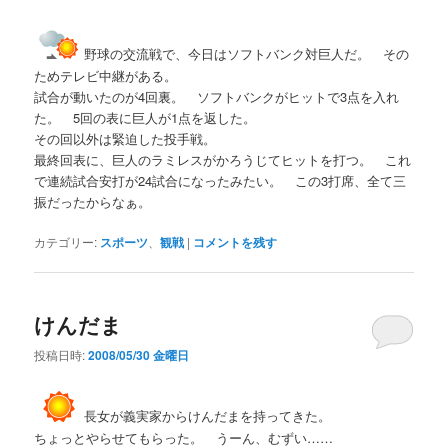
野球の交流戦で、今日はソフトバンク対巨人だ。 その
ためテレビ中継がある。
試合が動いたのが4回裏。 ソフトバンクがヒットで3点を入れ
た。 5回の表に巨人が1点を返した。
その回以外は緊迫した投手戦。
最終回表に、巨人のラミレスがかろうじてヒットを打つ。 これ
で連続試合安打が24試合になったみたい。 この3打席、全て三
振だったからなぁ。
カテゴリー:
スポーツ
、
観戦
|
コメントを残す
けんだま
投稿日時:
2008/05/30 金曜日
長女が義実家からけんだまを持ってきた。
ちょっとやらせてもらった。 うーん、むずい……