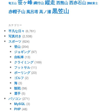
笹ヶ峰
縦走
西赤石山
西熊山
綱付山
竜王山
讃岐富士
黒笠山
赤帽子山
風呂塔
高ノ瀬
カテゴリー
平凡な日々
(6,761)
写真付き
(2,538)
スポーツ
(624)
登山
(204)
ジョギング
(97)
自転車
(13)
クライミング
(169)
フットサル
(11)
ボーリング
(23)
ゴルフ
(2)
海
(3)
観戦
(58)
選手
(5)
パソコン
(271)
MySQL
(3)
PHP
(48)