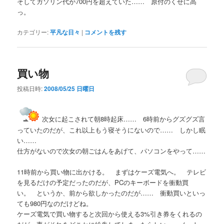
そしてガソリン代が700円を超えていた…… 原付のくせに高
っ。
カテゴリー:
平凡な日々
|
コメントを残す
買い物
投稿日時:
2008/05/25 日曜日
次女に起こされて朝8時起床…… 6時前からグズグズ言
っていたのだが、これ以上もう寝そうにないので…… しかし眠
い……
仕方がないので次女の朝ごはんをあげて、パソコンをやって……
11時前から買い物に出かける。 まずはケーズ電気へ。 テレビ
を見るだけの予定だったのだが、PCのキーボードを衝動買
い。 というか、前から欲しかったのだが…… 衝動買いといっ
ても980円なのだけどね。
ケーズ電気で買い物すると次回から使える3%引き券をくれるの