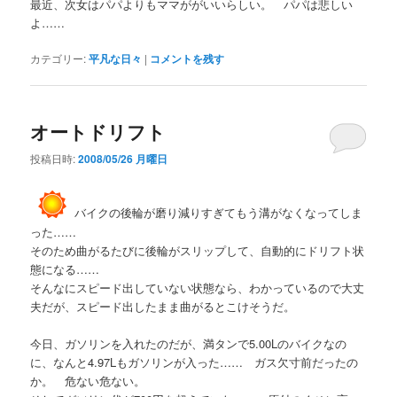
最近、次女はパパよりもママががいいらしい。 パパは悲しい
よ……
カテゴリー:
平凡な日々
|
コメントを残す
オートドリフト
投稿日時:
2008/05/26 月曜日
バイクの後輪が磨り減りすぎてもう溝がなくなってしま
った……
そのため曲がるたびに後輪がスリップして、自動的にドリフト状
態になる……
そんなにスピード出していない状態なら、わかっているので大丈
夫だが、スピード出したまま曲がるとこけそうだ。
今日、ガソリンを入れたのだが、満タンで5.00Lのバイクなの
に、なんと4.97Lもガソリンが入った…… ガス欠寸前だったの
か。 危ない危ない。