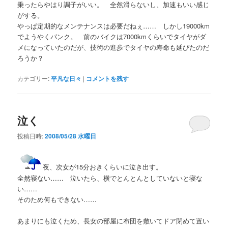
乗ったらやはり調子がいい。 全然滑らないし、加速もいい感じ
がする。
やっぱ定期的なメンテナンスは必要だねぇ…… しかし19000km
でようやくパンク。 前のバイクは7000kmくらいでタイヤがダ
メになっていたのだが、技術の進歩でタイヤの寿命も延びたのだ
ろうか？
カテゴリー:
平凡な日々
|
コメントを残す
泣く
投稿日時:
2008/05/28 水曜日
夜、次女が15分おきくらいに泣き出す。
全然寝ない…… 泣いたら、横でとんとんとしていないと寝な
い……
そのため何もできない……
あまりにも泣くため、長女の部屋に布団を敷いてドア閉めて置い