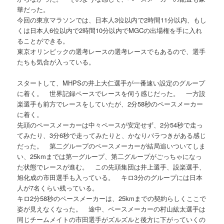
華だった。
今回の東京マラソンでは、日本人3位以内で2時間11分以内、もし
くは日本人6位以内で2時間10分以内でMGCの出場権を手に入れ
ることができる。
東京オリンピックの選考レースの選考レースでもあるので、選手
たちも気合が入っている。
スタートして、MHPSの井上大仁選手が一番速い設定のグループ
に着く。 世界記録ペースでレースを伺う感じだった。 一方設
楽選手も前方でレースをしていたが、2分58秒のペースメーカー
に着く。
先頭のペースメーカーは中々ペースが安定せず、2分54秒で走っ
てみたり、3分6秒で走ってみたりと、かなりバラつきがある感じ
だった。 第二グループのペースメーカーが結局追いついてしま
い、25kmまでは第一グループ、第二グループがごっちゃになっ
た状態でレースが進む。 この先頭集団は井上選手、設楽選手、
旭化成の市田選手も入っている。 キロ3分のグループには日本
人が7名くらい残っている。
キロ2分58秒のペースメーカーは、25kmまでの契約らしくここで
姿が見えなくなった。 途中、ペースメーカーの村山紘太選手は
同じチームメイトの市田選手がズルズルと後方に下がっていくの