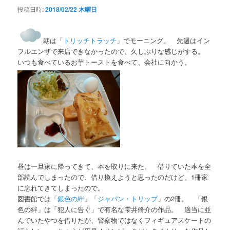
投稿日時:
2018/02/22 木曜日
朝は「
トリッチトラッチ
」でモーニング。 先週はイン
フルエンザで来店できなかったので、久しぶりな感じがする。
いつも食べているお芋トーストを食べて、会社に向かう。
昼は一旦家に帰ってきて、本を取りに来た。 借りていた本を全
部読んでしまったので、借り換えようと思ったのだけど、1冊家
に忘れてきてしまったので。
図書館では「
銀色の絆
」「
ジャパン・トリップ
」の2冊。 「銀
色の絆」は「犯人に告ぐ」で有名な雫井脩介の作品。 適当に並
んでいたやつを借りたが、警察物ではなくフィギュアスケートの