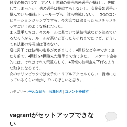
難度の技の1つで、アメリカ国籍の長洲未来選手が挑戦し、失敗
してしまったが、他の選手は挑戦すらしないし、安藤美姫選手が
挑んでいた4回転トゥーループも、誰も挑戦しない。 3-3のコン
ビネーションジャンプですら、今大会では決まったらメチャメチ
ャすごい！のような感じだった。
まぁ選手たちは、今のルールに基づいて演技構成などを決めてい
るだろうから、ルールが悪いと言ったらそれまでだけど、どうし
ても技術の停滞感は否めない。
逆に男子では技術の進歩がめざましく、4回転など今やできて当
たり前で、4回転を5回飛んだ選手まで出てきた。 スケート協会
的には、それはそれで問題らしく、4回転の技術点を下げるよう
な動きになるそう。
次のオリンピックでは女子のトリプルアクセルくらい、普通にな
っているくらい進歩していてほしいと思う。
カテゴリー:
平凡な日々
、
写真付き
|
コメントを残す
vagrantがセットアップできな
い