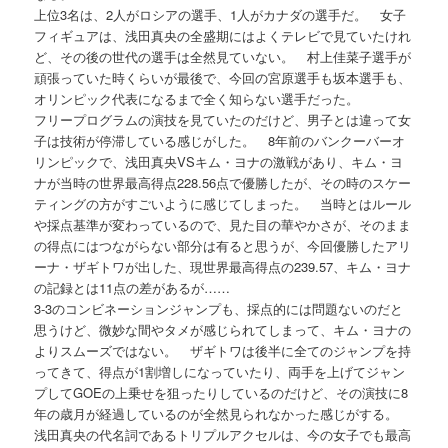
上位3名は、2人がロシアの選手、1人がカナダの選手だ。 女子
フィギュアは、浅田真央の全盛期にはよくテレビで見ていたけれ
ど、その後の世代の選手は全然見ていない。 村上佳菜子選手が
頑張っていた時くらいが最後で、今回の宮原選手も坂本選手も、
オリンピック代表になるまで全く知らない選手だった。
フリープログラムの演技を見ていたのだけど、男子とは違って女
子は技術が停滞している感じがした。 8年前のバンクーバーオ
リンピックで、浅田真央VSキム・ヨナの激戦があり、キム・ヨ
ナが当時の世界最高得点228.56点で優勝したが、その時のスケー
ティングの方がすごいように感じてしまった。 当時とはルール
や採点基準が変わっているので、見た目の華やかさが、そのまま
の得点にはつながらない部分は有ると思うが、今回優勝したアリ
ーナ・ザギトワが出した、現世界最高得点の239.57、キム・ヨナ
の記録とは11点の差があるが……
3-3のコンビネーションジャンプも、採点的には問題ないのだと
思うけど、微妙な間やタメが感じられてしまって、キム・ヨナの
よりスムーズではない。 ザギトワは後半に全てのジャンプを持
ってきて、得点が1割増しになっていたり、両手を上げてジャン
プしてGOEの上乗せを狙ったりしているのだけど、その演技に8
年の歳月が経過しているのが全然見られなかった感じがする。
浅田真央の代名詞であるトリプルアクセルは、今の女子でも最高