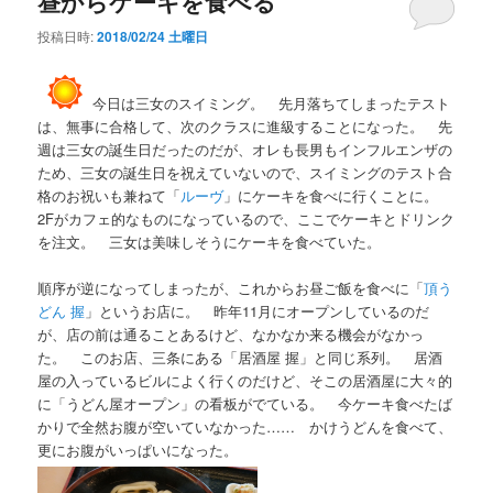
昼からケーキを食べる
投稿日時:
2018/02/24 土曜日
今日は三女のスイミング。 先月落ちてしまったテスト
は、無事に合格して、次のクラスに進級することになった。 先
週は三女の誕生日だったのだが、オレも長男もインフルエンザの
ため、三女の誕生日を祝えていないので、スイミングのテスト合
格のお祝いも兼ねて「
ルーヴ
」にケーキを食べに行くことに。
2Fがカフェ的なものになっているので、ここでケーキとドリンク
を注文。 三女は美味しそうにケーキを食べていた。
順序が逆になってしまったが、これからお昼ご飯を食べに「
頂う
どん 握
」というお店に。 昨年11月にオープンしているのだ
が、店の前は通ることあるけど、なかなか来る機会がなかっ
た。 このお店、三条にある「居酒屋 握」と同じ系列。 居酒
屋の入っているビルによく行くのだけど、そこの居酒屋に大々的
に「うどん屋オープン」の看板がでている。 今ケーキ食べたば
かりで全然お腹が空いていなかった…… かけうどんを食べて、
更にお腹がいっぱいになった。