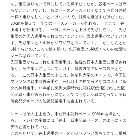
を、後ろ振り向いて気にしている様子だったが、設定ペースは守
らないといけないし、仮にペースメーカーじゃなくても自分の精
一杯の走りをしないといけないので、目線を飛ばすだけだった。
30kmを越えて、全てのペースメーカーが外れる。 ここで、井
上選手が仕掛ける。 一気にペースを上げて先頭に立つ。 先頭
集団の外国人選手もそれについていくが、設楽選手がついていけ
ず、先頭集団との距離がジワジワと開いていく。 が、なんとか
5秒くらいのところで踏ん張り、先頭集団と5秒差くらいの位置で
レースは続いていく。
先頭集団からこぼれた市田選手は、後続の日本人集団に吸収され
るが、その集団にもついていけず、最後方でのレース展開とな
る。 この日本人集団の中には、神奈川大学のエースで、今回初
マラソンの鈴木健吾選手や、三代目山の神で有名なコニカミノル
タの神野選手、11年前に東海大学時代に箱根駅伝1区で出した区
間記録が未だ破られそうにないとてつもない記録になっている日
清食品グループの佐藤悠基選手も含まれている。
レースはそのまま進み、未だ日本記録ペースで36km地点とな
る。 テレビの字幕には「井上 日本記録ペース」のようにデカ
デカと書かれていた。
このあたりで、井上選手のペースがジワジワと落ちてきて、単独