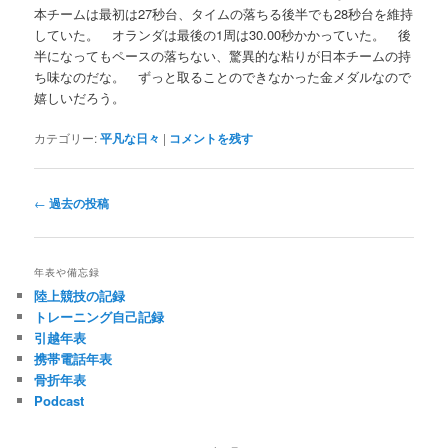
本チームは最初は27秒台、タイムの落ちる後半でも28秒台を維持
していた。 オランダは最後の1周は30.00秒かかっていた。 後
半になってもペースの落ちない、驚異的な粘りが日本チームの持
ち味なのだな。 ずっと取ることのできなかった金メダルなので
嬉しいだろう。
カテゴリー:
平凡な日々
|
コメントを残す
投
←
過去の投稿
稿
ナ
ビ
年表や備忘録
ゲ
陸上競技の記録
ー
トレーニング自己記録
シ
引越年表
ョ
携帯電話年表
ン
骨折年表
Podcast