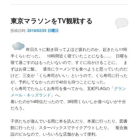
東京マラソンをTV観戦する
投稿日時:
2018/02/25 日曜日
昨日久々に動き回ってよほど疲れたのか、起きたら11時
半くらいだった。 10時間近く寝ていたことになる…… 日曜を
寝て過ごすのはもったいないので、すぐに出かけることに。 ま
ずはお昼ご飯。 適当にラーメンでも食べようと思っていたのだ
けど、三女が「くら寿司がいい」というので、くら寿司に行った
が、予約してなかったので40分も待つことになった。
くら寿司でたらふくお寿司を食べてから、瓦町FLAGの「
グラン
メール・キッズランド
」へ。
着いたのが14時位だったので、3時間くらいしか遊べないが十分
だろう。
子供たちが遊んでいる間に本を読んだり、本屋に行ったり、図書
館に行ったり、スターバックスでテイクアウトしたり。 複合施
設のビルなので、いろいろな店舗があって便利。