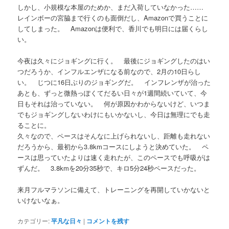
しかし、小規模な本屋のためか、まだ入荷していなかった……
レインボーの宮脇まで行くのも面倒だし、Amazonで買うことに
してしまった。 Amazonは便利で、香川でも明日には届くらし
い。
今夜は久々にジョギングに行く。 最後にジョギングしたのはい
つだろうか、インフルエンザになる前なので、2月の10日らし
い。 じつに16日ぶりのジョギングだ。 インフレンザが治った
あとも、ずっと微熱っぽくてだるい日々が1週間続いていて、今
日もそれは治っていない。 何が原因かわからないけど、いつま
でもジョギングしないわけにもいかないし、今日は無理にでも走
ることに。
久々なので、ペースはそんなに上げられないし、距離も走れない
だろうから、最初から3.8kmコースにしようと決めていた。 ペ
ースは思っていたよりは速く走れたが、このペースでも呼吸がは
ずんだ。 3.8kmを20分35秒で、キロ5分24秒ペースだった。
来月フルマラソンに備えて、トレーニングを再開していかないと
いけないなぁ。
カテゴリー:
平凡な日々
|
コメントを残す