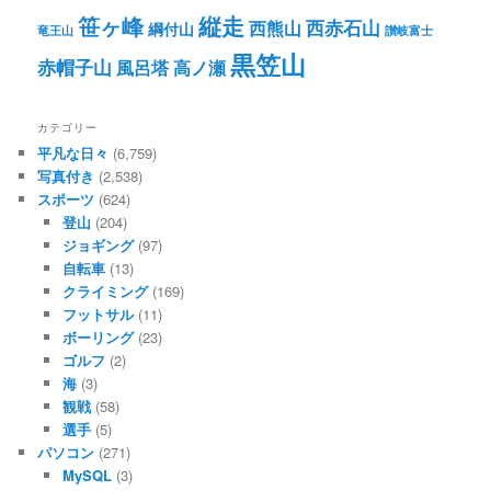
笹ヶ峰
縦走
西赤石山
西熊山
綱付山
竜王山
讃岐富士
黒笠山
赤帽子山
風呂塔
高ノ瀬
カテゴリー
平凡な日々
(6,759)
写真付き
(2,538)
スポーツ
(624)
登山
(204)
ジョギング
(97)
自転車
(13)
クライミング
(169)
フットサル
(11)
ボーリング
(23)
ゴルフ
(2)
海
(3)
観戦
(58)
選手
(5)
パソコン
(271)
MySQL
(3)