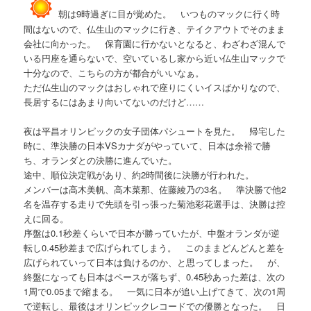
朝は9時過ぎに目が覚めた。 いつものマックに行く時
間はないので、仏生山のマックに行き、テイクアウトでそのまま
会社に向かった。 保育園に行かないとなると、わざわざ混んで
いる円座を通らないで、空いているし家から近い仏生山マックで
十分なので、こちらの方が都合がいいなぁ。
ただ仏生山のマックはおしゃれで座りにくいイスばかりなので、
長居するにはあまり向いてないのだけど……
夜は平昌オリンピックの女子団体パシュートを見た。 帰宅した
時に、準決勝の日本VSカナダがやっていて、日本は余裕で勝
ち、オランダとの決勝に進んでいた。
途中、順位決定戦があり、約2時間後に決勝が行われた。
メンバーは高木美帆、高木菜那、佐藤綾乃の3名。 準決勝で他2
名を温存する走りで先頭を引っ張った菊池彩花選手は、決勝は控
えに回る。
序盤は0.1秒差くらいで日本が勝っていたが、中盤オランダが逆
転し0.45秒差まで広げられてしまう。 このままどんどんと差を
広げられていって日本は負けるのか、と思ってしまった。 が、
終盤になっても日本はペースが落ちず、0.45秒あった差は、次の
1周で0.05まで縮まる。 一気に日本が追い上げてきて、次の1周
で逆転し、最後はオリンピックレコードでの優勝となった。 日