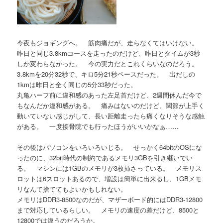
今夜もジョギングへ。 筋肉痛だが、走らなくてはいけない。
昨日と同じ3.8kmコースを走ったのだけど、昨日とタイムが3秒
しか変わらなかった。 今の実力だとこれくらいなのだろう。
3.8kmを20分32秒で、キロ5分21秒ペースだった。 出だしの
1kmは昨日と全く同じの5分33秒だった。
丸亀ハーフ前に違和感のあった左足首だけど、2週間休んだ今で
もなんだか違和感がある。 痛みはないのだけど、関節が上手く
動いていない感じがして、長い距離走ったら痛くなりそうな感触
がある。 一度接骨院でも行ったほうがいいかなぁ……
その後はパソコンをいろいろいじる。 せっかく64bitのOSにな
ったのに、32bit時代の制約であるメモリ3GBを引き継いでい
る。 マシンには1GBのメモリが3枚挿さっている。 メモリス
ロットは6スロットあるので、増設は簡単に出来るし、1GBメモ
リなんて捨ててもよいかもしれない。
メモリはDDR3-8500なのだが、マザーボード的にはDDR3-12800
まで対応しているらしい。 メモリの速度の差だけど、8500と
12800では違うのだろうか。