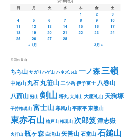
2018年2月
日
月
火
水
木
金
土
1
2
3
4
5
6
7
8
9
10
11
12
13
14
15
16
17
18
19
20
21
22
23
24
25
26
27
28
« 1月
3月 »
四国の登山
三嶺
一ノ森
ちち山
サガリハゲ山
ハネズル山
丸笹山
八巻山
丸石
中尾山
二ツ岳
伊予富士
剣山
八面山
天狗塚
塔丸
大座礼山
冠山
大川山
富士山
寒風山
東熊山
平家平
子持権現山
東赤石山
次郎笈
津志嶽
槍戸山
権現山
石鎚山
瓶ヶ森
矢筈山
石堂山
白滝山
火打山