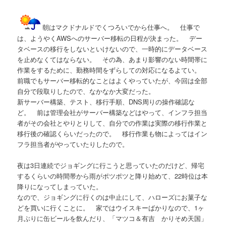
朝はマクドナルドでくつろいでから仕事へ。 仕事で
は、ようやくAWSへのサーバー移転の日程が決まった。 デー
タベースの移行をしないといけないので、一時的にデータベース
を止めなくてはならない。 その為、あまり影響のない時間帯に
作業をするために、勤務時間をずらしての対応になるよてい。
前職でもサーバー移転的なことはよくやっていたが、今回は全部
自分で段取りしたので、なかなか大変だった。
新サーバー構築、テスト、移行手順、DNS周りの操作確認な
ど。 前は管理会社がサーバー構築などはやって、インフラ担当
者がその会社とやりとりして、自分での作業は実際の移行作業と
移行後の確認くらいだったので。 移行作業も物によってはイン
フラ担当者がやっていたりしたので。
夜は3日連続でジョギングに行こうと思っていたのだけど、帰宅
するくらいの時間帯から雨がポツポツと降り始めて、22時位は本
降りになってしまっていた。
なので、ジョギングに行くのは中止にして、ハローズにお菓子な
どを買いに行くことに。 家ではウイスキーばかりなので、1ヶ
月ぶりに缶ビールを飲んだり、「マツコ＆有吉 かりそめ天国」