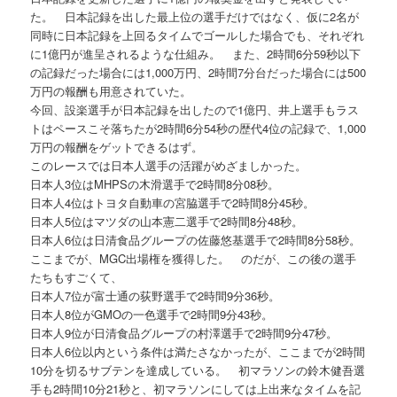
た。 日本記録を出した最上位の選手だけではなく、仮に2名が
同時に日本記録を上回るタイムでゴールした場合でも、それぞれ
に1億円が進呈されるような仕組み。 また、2時間6分59秒以下
の記録だった場合には1,000万円、2時間7分台だった場合には500
万円の報酬も用意されていた。
今回、設楽選手が日本記録を出したので1億円、井上選手もラス
トはペースこそ落ちたが2時間6分54秒の歴代4位の記録で、1,000
万円の報酬をゲットできるはず。
このレースでは日本人選手の活躍がめざましかった。
日本人3位はMHPSの木滑選手で2時間8分08秒。
日本人4位はトヨタ自動車の宮脇選手で2時間8分45秒。
日本人5位はマツダの山本憲二選手で2時間8分48秒。
日本人6位は日清食品グループの佐藤悠基選手で2時間8分58秒。
ここまでが、MGC出場権を獲得した。 のだが、この後の選手
たちもすごくて、
日本人7位が富士通の荻野選手で2時間9分36秒。
日本人8位がGMOの一色選手で2時間9分43秒。
日本人9位が日清食品グループの村澤選手で2時間9分47秒。
日本人6位以内という条件は満たさなかったが、ここまでが2時間
10分を切るサブテンを達成している。 初マラソンの鈴木健吾選
手も2時間10分21秒と、初マラソンにしては上出来なタイムを記