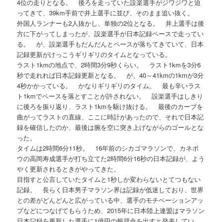
4位の走りとなる。 後ろを走っていた設楽選手がジワジワと迫
ってきて、39km手前で井上選手に並び、そのまま追い抜く。
外国人ランナーも2人抜かし、単独の2位となる。 井上選手は後
方に下がってしまったが、設楽選手が日本記録ペースで走ってい
る。 が、設楽選手もだんだんとペースが落ちてきていて、日本
記録更新がけっこうギリギリのタイムとなっている。
ラスト1kmの地点で、2時間3分9秒くらい。 ラスト1kmを3分6
秒で走れれば日本記録更新となる。 が、40～41kmの1kmが3分
4秒かかっている。 かなりギリギリのタイム。 最も辛いラス
ト1kmでペースを落とすことが許されない。 設楽選手はしきり
に後ろを振り返り、ラスト1kmを駆け抜ける。 最後のカーブを
曲がってラストの直線、ここに時計があったので、それで日本記
録を確信したのか、最後は腕を空に突き上げながらのゴールとな
った。
タイムは2時間6分11秒。 16年前のシカゴマラソンで、カネボ
ウの高岡寿成選手が打ち立てた2時間6分16秒の日本記録が、よう
やく更新されるときがやってきた。
目指すと公言していたタイムと1秒しか変わらないとてつもない
記録。 長らく日本男子マラソン界は記録が低迷しており、世界
との差がどんどんと広がっている中、選手のモチベーションアッ
プなどにつなげてもらうため、2015年に日本陸上連盟はマラソン
日本記録を更新した選手に1億円の報奨金を出すと発表してい