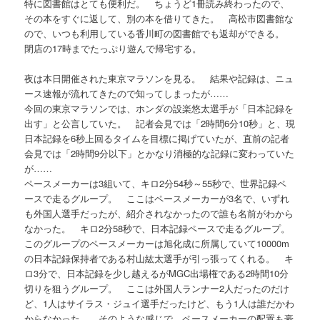
特に図書館はとても便利だ。 ちょうど1冊読み終わったので、
その本をすぐに返して、別の本を借りてきた。 高松市図書館な
ので、いつも利用している香川町の図書館でも返却ができる。
閉店の17時までたっぷり遊んで帰宅する。
夜は本日開催された東京マラソンを見る。 結果や記録は、ニュ
ース速報が流れてきたので知ってしまったが……
今回の東京マラソンでは、ホンダの設楽悠太選手が「日本記録を
出す」と公言していた。 記者会見では「2時間6分10秒」と、現
日本記録を6秒上回るタイムを目標に掲げていたが、直前の記者
会見では「2時間9分以下」とかなり消極的な記録に変わっていた
が……
ペースメーカーは3組いて、キロ2分54秒～55秒で、世界記録ペ
ースで走るグループ。 ここはペースメーカーが3名で、いずれ
も外国人選手だったが、紹介されなかったので誰も名前がわから
なかった。 キロ2分58秒で、日本記録ペースで走るグループ。
このグループのペースメーカーは旭化成に所属していて10000m
の日本記録保持者である村山紘太選手が引っ張ってくれる。 キ
ロ3分で、日本記録を少し越えるがMGC出場権である2時間10分
切りを狙うグループ。 ここは外国人ランナー2人だったのだけ
ど、1人はサイラス・ジュイ選手だったけど、もう1人は誰だかわ
からなかった。 そのような感じで、ペースメーカーの配置も豪