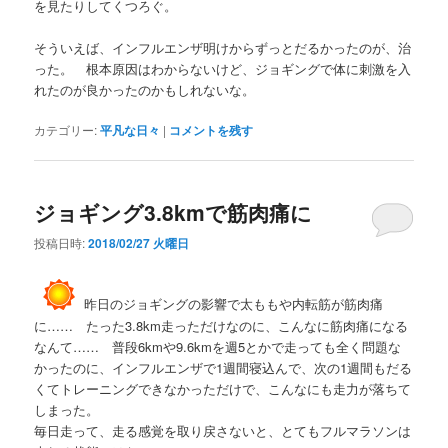
を見たりしてくつろぐ。
そういえば、インフルエンザ明けからずっとだるかったのが、治
った。 根本原因はわからないけど、ジョギングで体に刺激を入
れたのが良かったのかもしれないな。
カテゴリー:
平凡な日々
|
コメントを残す
ジョギング3.8kmで筋肉痛に
投稿日時:
2018/02/27 火曜日
昨日のジョギングの影響で太ももや内転筋が筋肉痛
に…… たった3.8km走っただけなのに、こんなに筋肉痛になる
なんて…… 普段6kmや9.6kmを週5とかで走っても全く問題な
かったのに、インフルエンザで1週間寝込んで、次の1週間もだる
くてトレーニングできなかっただけで、こんなにも走力が落ちて
しまった。
毎日走って、走る感覚を取り戻さないと、とてもフルマラソンは