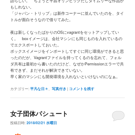
話らしい。 ちょうど平昌オリンピックだしタイムリーな作品か
もしれない。
「ジャパン・トリップ」は新作コーナーに並んでいたのを、タイ
トルが面白そうなので借りてみた。
夜は新しくなったばかりのOSにvagrantをセットアップしてい
く。 boxイメージは、会社マシンにも同じものを入れているの
でエクスポートしておいた。
ボックスイメージをインポートしてすぐに同じ環境ができると思
ったのだが、Vagrantファイルを持ってくるのを忘れて、フォル
ダ共有は最初から書いたのだけど、なぜかPermissionエラーで共
有できず、まだそれが解決できていない。
早く家のマシンにも開発環境を入れないといけないのになぁ。
カテゴリー:
平凡な日々
、
写真付き
|
コメントを残す
女子団体パシュート
投稿日時:
2018/02/21 水曜日