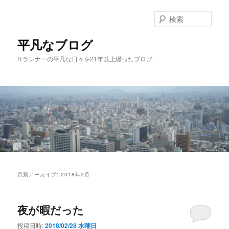
メ
サ
イ
ブ
検
ン
コ
索
コ
ン
平凡なブログ
ン
テ
ITランナーの平凡な日々を21年以上綴ったブログ
テ
ン
ン
ツ
ツ
へ
へ
移
移
動
動
メ
イ
月別アーカイブ:
2018年2月
ン
メ
ニ
夜が暇だった
ュ
ー
投稿日時:
2018/02/28 水曜日