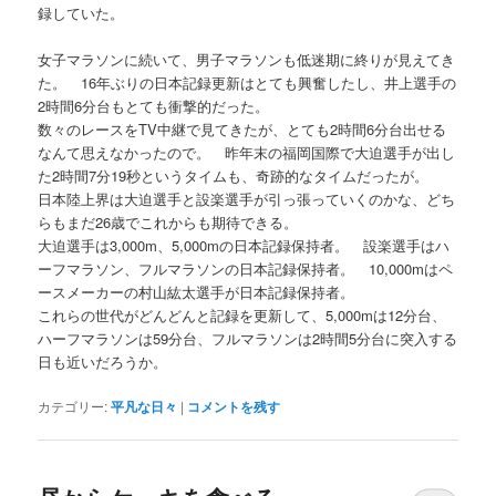
録していた。
女子マラソンに続いて、男子マラソンも低迷期に終りが見えてき
た。 16年ぶりの日本記録更新はとても興奮したし、井上選手の
2時間6分台もとても衝撃的だった。
数々のレースをTV中継で見てきたが、とても2時間6分台出せる
なんて思えなかったので。 昨年末の福岡国際で大迫選手が出し
た2時間7分19秒というタイムも、奇跡的なタイムだったが。
日本陸上界は大迫選手と設楽選手が引っ張っていくのかな、どち
らもまだ26歳でこれからも期待できる。
大迫選手は3,000m、5,000mの日本記録保持者。 設楽選手はハ
ーフマラソン、フルマラソンの日本記録保持者。 10,000mはペ
ースメーカーの村山紘太選手が日本記録保持者。
これらの世代がどんどんと記録を更新して、5,000mは12分台、
ハーフマラソンは59分台、フルマラソンは2時間5分台に突入する
日も近いだろうか。
カテゴリー:
平凡な日々
|
コメントを残す