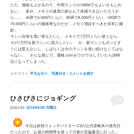
ただ、価格も上がるので、中間ランクの10600でもよいかもしれ
ない。 多分、メモリの速度の差なんて体感できないだろうか
ら…… 4GBで4,000円くらい、8GBで8,000円くらい、16GBで
15,000円くらいの価格帯なのだが、メモリ増設すべきか非常に微
妙。
マシン自体を買い替えたいし、メモリで1万円くらい使うなら、
その1万円を新マシンに投入したい。 が、新マシンもポンとす
ぐには変えないし、しばらくは今のマシンを使い続けなくてはな
らない。 そんな感じで、価格.comをウロウロしていたら26時
位になってしまった。
カテゴリー:
平凡な日々
、
写真付き
|
コメントを残す
ひさびさにジョギング
投稿日時:
2018/02/26 月曜日
今日は妖怪ウォッチバスターズ2の公式攻略本の発売日
だったので、お昼の時間帯を使って川東の宮脇書店に行った。