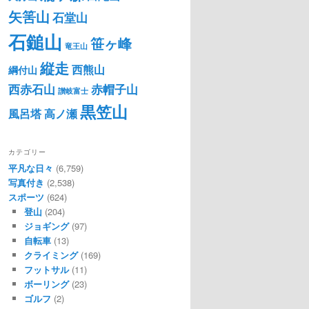
矢筈山
石堂山
石鎚山
笹ヶ峰
竜王山
縦走
西熊山
綱付山
西赤石山
赤帽子山
讃岐富士
黒笠山
風呂塔
高ノ瀬
カテゴリー
平凡な日々
(6,759)
写真付き
(2,538)
スポーツ
(624)
登山
(204)
ジョギング
(97)
自転車
(13)
クライミング
(169)
フットサル
(11)
ボーリング
(23)
ゴルフ
(2)