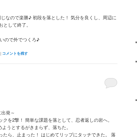
じなので楽勝♪ 初段を落とした！ 気分を良くし、周辺に
いおとして終了。
るいので外でつくろ♪
|
コメントを残す
に出発～
ックを2撃！ 簡単な課題を落として、忍者返しの岩へ。
きめようとするがきまらず、落ちた。
ったら、止まった！ はじめてリップにタッチできた。 落