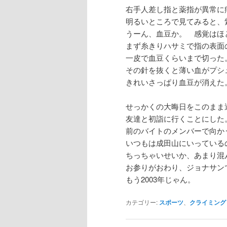
右手人差し指と薬指が異常に
明るいところで見てみると、
うーん、血豆か。 感覚はほ
まず糸きりハサミで指の表面
一皮で血豆くらいまで切った
その針を抜くと薄い血がプシ
きれいさっぱり血豆が消えた
せっかくの大晦日をこのまま
友達と初詣に行くことにした
前のバイトのメンバーで向か
いつもは成田山にいっている
ちっちゃいせいか、あまり混
お参りがおわり、ジョナサン
もう2003年じゃん。
カテゴリー:
スポーツ
、
クライミング