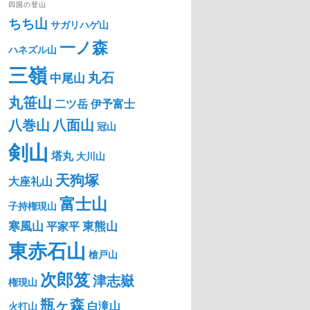
四国の登山
ちち山
サガリハゲ山
一ノ森
ハネズル山
三嶺
丸石
中尾山
丸笹山
二ツ岳
伊予富士
八巻山
八面山
冠山
剣山
塔丸
大川山
天狗塚
大座礼山
富士山
子持権現山
寒風山
東熊山
平家平
東赤石山
槍戸山
次郎笈
津志嶽
権現山
瓶ヶ森
白滝山
火打山