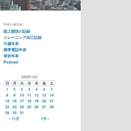
年表や備忘録
陸上競技の記録
トレーニング自己記録
引越年表
携帯電話年表
骨折年表
Podcast
2002年12月
日
月
火
水
木
金
土
1
2
3
4
5
6
7
8
9
10
11
12
13
14
15
16
17
18
19
20
21
22
23
24
25
26
27
28
29
30
31
« 11月
1月 »