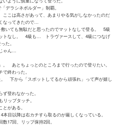
ないように慎重になって登った。
で「デラシネボルダー」制覇。
 ここは高さがあって、あまりやる気がしなかったのだ
くなってきたので…
を敷いても無駄だと思ったのでマットなしで登る。 5級
ットなし。 4級も… トラヴァースして、4級につなげ
登った。
じゃん…
。
」。 あとちょっとのところまで行ったので登りたい。
チで終わった。
た。 下から「スポットしてるから頑張れ」って声が嬉し
らず登れなかった。
目もリップタッチ。
ことがある。
、4本目以降は右カチすら取るのが厳しくなっている。
数17回、リップ保持2回。