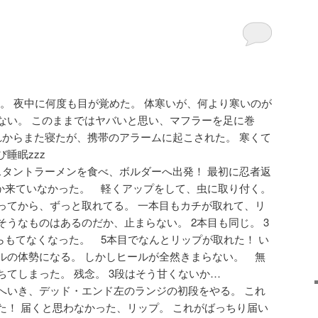
。 夜中に何度も目が覚めた。 体寒いが、何より寒いのが
ない。 このままではヤバいと思い、マフラーを足に巻
れからまた寝たが、携帯のアラームに起こされた。 寒くて
睡眠zzz
スタントラーメンを食べ、ボルダーへ出発！ 最初に忍者返
しか来ていなかった。 軽くアップをして、虫に取り付く。
ってから、ずっと取れてる。 一本目もカチが取れて、リ
うなものはあるのだか、止まらない。 2本目も同じ。 3
らもてなくなった。 5本目でなんとリップが取れた！ い
ルの体勢になる。 しかしヒールが全然きまらない。 無
てしまった。 残念。 3段はそう甘くないか…
へいき、デッド・エンド左のランジの初段をやる。 これ
た！ 届くと思わなかった、リップ。 これがばっちり届い