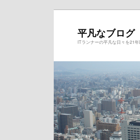
メ
サ
イ
ブ
ン
コ
平凡なブログ
コ
ン
ITランナーの平凡な日々を21
ン
テ
テ
ン
ン
ツ
ツ
へ
へ
移
移
動
動