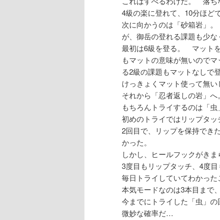
これはすべるわけだ。 落ち
4級の楽に登れて、10分ほど
次に向かうのは「砂箱岩」。
が、御岳の登れる課題も少な
最初は6級を登る。 マット
もマットの意味が無いのでマ
る2級の課題もマットなしで
けっきょくマット使って無い
それから「忍者返しの岩」へ
もちろんトライするのは「虫
初めのトライではリップタッ
2回目で、リップを保持でき
かった。
しかし、ヒールフックがきま
3度目もリップタッチ、4度
毎日トライしていてわかった
本気モードなのは3本目まで
今までにトライした「虫」の回
微妙な確率だ…