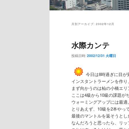
メ
イ
月別アーカイブ:
2002年12月
ン
メ
ニ
水際カンテ
ュ
ー
投稿日時:
2002/12/31 火曜日
今日は8時過ぎに目が
インスタントラーメンを作り
まず向かうのは杣の小橋エリ
ここは4級から10級の課題が
ウォーミングアップには最適
とりあえず、10級を2本やっ
最後のマントルを返そうとし
なんだろうと思ったら、リッ