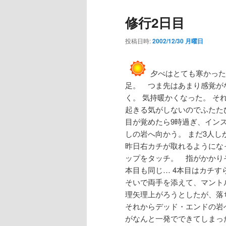
修行2日目
投稿日時:
2002/12/30 月曜日
夕べはとても寒かった
足。 つま先はあまり感覚が
く。 気持暖かくなった。 そ
起きる気がしないのでふたたび
目が覚めたら9時過ぎ、イン
しの岩へ向かう。 まだ3人
昨日右カチが取れるようにな
ップをタッチ。 指がかかりそ
本目も同じ… 4本目はカチす
そいで両手を添えて、マント
理矢理上がろうとしたが、落ち
それからデッド・エンドの岩
がなんと一発でできてしまっ