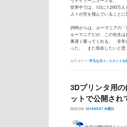
うデイリーニュースを。
世界中では、1日に1,200
人々が空を飛んでいることに
25時からは、ルーマニアの「
ルーマニアだが、この先生は
番遅く喋ってくれる。 非常
った。 また指名したいと思
カテゴリー:
平凡な日々
|
コメントを
3Dプリンタ用
ットで公開され
投稿日時:
2019/02/27 水曜日
今日は8時15分くら