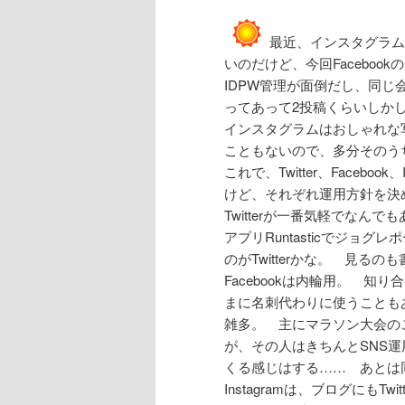
最近、インスタグラム
いのだけど、今回Facebo
IDPW管理が面倒だし、同じ会
ってあって2投稿くらいしか
インスタグラムはおしゃれな
こともないので、多分そのう
これで、Twitter、Facebo
けど、それぞれ運用方針を決
Twitterが一番気軽でな
アプリRuntasticでジョ
のがTwitterかな。 見
Facebookは内輪用。 
まに名刺代わりに使うこともあ
雑多。 主にマラソン大会の
が、その人はきちんとSNS
くる感じはする…… あとは
Instagramは、ブログにもT