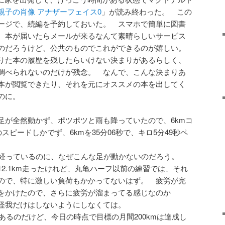
親子の肖像 アナザーフェイス0
」が読み終わった。 この
ージで、続編を予約しておいた。 スマホで簡単に図書
、本が届いたらメールが来るなんて素晴らしいサービス
のだろうけど、公共のものでこれができるのが嬉しい。
りた本の履歴を残したらいけない決まりがあるらしく、
調べられないのだけが残念。 なんで、こんな決まりあ
本が閲覧できたり、それを元にオススメの本を出してく
のに。
足が全然動かず、ポツポツと雨も降っていたので、6kmコ
スピードしかでず、6kmを35分06秒で、キロ5分49秒ペ
も経っているのに、なぜこんな足が動かないのだろう。
2.1km走ったけれど、丸亀ハーフ以前の練習では、それ
ので、特に激しい負荷もかかってないはず。 疲労が完
をかけたので、さらに疲労が溜まってる感じなのか
怪我だけはしないようにしなくては。
日あるのだけど、今日の時点で目標の月間200kmは達成し