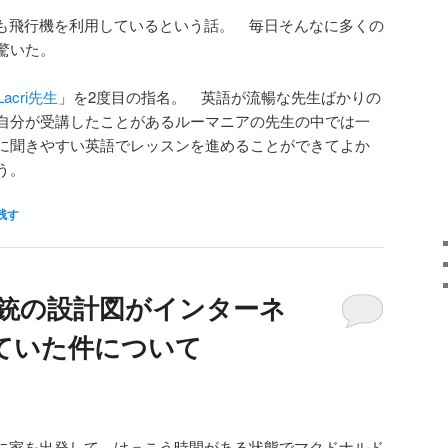
万人も飛行機を利用しているという話。 毎日そんなに多くの
驚いた。
Lacri先生
」を2度目の指名。 英語が流暢な先生ばかりの
自分が受講したことがあるルーマニアの先生の中では一
に聞きやすい英語でレッスンを進めることができてよか
う。
残す
の銃の設計図がインターネ
ていた件について
いに家を出発して、けっこう時間がある状態でマクドナルド