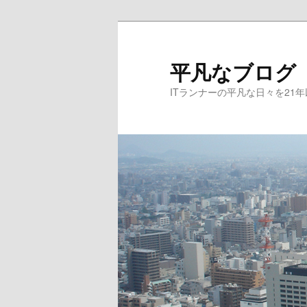
メ
サ
イ
ブ
ン
コ
平凡なブログ
コ
ン
ITランナーの平凡な日々を21
ン
テ
テ
ン
ン
ツ
ツ
へ
へ
移
移
動
動