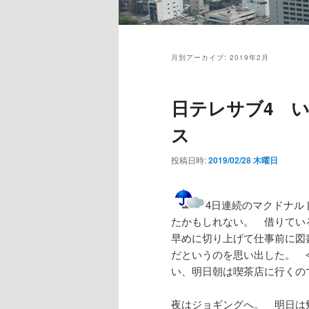
メ
イ
月別アーカイブ:
2019年2月
ン
メ
ニ
日テレサブ4 
ュ
ス
ー
投稿日時:
2019/02/28 木曜日
4日連続のマクドナル
たかもしれない。 借りてい
早めに切り上げて仕事前に図
だというのを思い出した。 
い、明日朝は喫茶店に行くの
夜はジョギングへ。 明日は