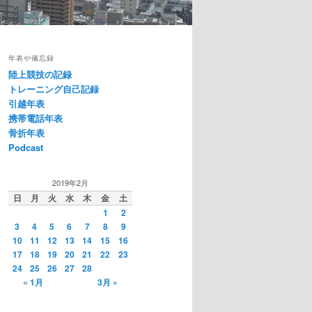
年表や備忘録
陸上競技の記録
トレーニング自己記録
引越年表
携帯電話年表
骨折年表
Podcast
2019年2月
日
月
火
水
木
金
土
1
2
3
4
5
6
7
8
9
10
11
12
13
14
15
16
17
18
19
20
21
22
23
24
25
26
27
28
« 1月
3月 »