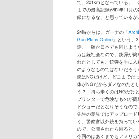
て、201kmとなっている。
までの最高記録が昨年11月の2
録になるな、と思っているが
24時からは、ガーナの「
Arc
Gun Plans Online
」という、
話。 確か日本でも同じよう
カは銃社会なので、銃弾が簡
れたとしても、銃弾を手に入
のようなものではないだろう
銃はNGだけど、どこまでだ
体がNGだからダメなのだと
う？ 持ち歩くのはNGだけ
プリンターで危険なものが簡
ドショーだとなりそうなので
先生の意見ではアップロード
く、警察官以外銃を持ってい
ので、公開されたら困ると。
今回のはあくまでもアメリカ