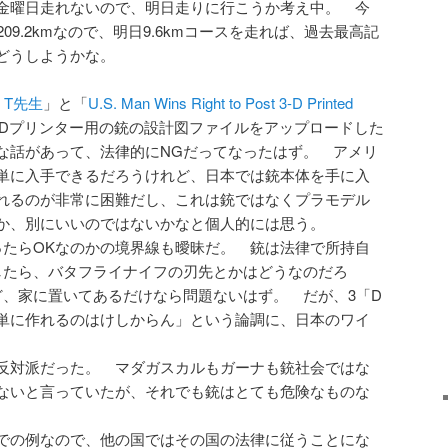
 金曜日走れないので、明日走りに行こうか考え中。 今
09.2kmなので、明日9.6kmコースを走れば、過去最高記
どうしようかな。
hi T先生
」と「
U.S. Man Wins Right to Post 3-D Printed
3Dプリンター用の銃の設計図ファイルをアップロードした
な話があって、法律的にNGだってなったはず。 アメリ
単に入手できるだろうけれど、日本では銃本体を手に入
れるのが非常に困難だし、これは銃ではなくプラモデル
か、別にいいのではないかなと個人的には思う。
ったらOKなのかの境界線も曖昧だ。 銃は法律で所持自
したら、バタフライナイフの刃先とかはどうなのだろ
ど、家に置いてあるだけなら問題ないはず。 だが、3「D
単に作れるのはけしからん」という論調に、日本のワイ
。
反対派だった。 マダガスカルもガーナも銃社会ではな
ないと言っていたが、それでも銃はとても危険なものな
での例なので、他の国ではその国の法律に従うことにな