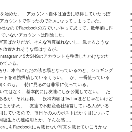
を始めた。 アカウント自体は過去に取得していたっぽ
okのアカウントで作ったので2つになってしまっていた。
社なのでFacebookの方でいいやって思って、数年前に作
していないアカウントは削除した。
写真ばかりだが、そんな写真撮れないし、載せるような
ち放置されそうな気はするが。
ok、Instagramと3大SNSのアカウントを整備したわけなのだ
めている。
んでもあり、本当にただの呟き場となっているのと、ジョギング
グレポートを連携投稿しているくらい。 が、一番使っている
るのも書くのも。 特に見るのは非常に使っている。
知り合いではなく、基本的には友達にしか公開してない。 た
るが、それは稀。 投稿内容はTwitterほどじゃないけど
ことが多め。 友達で不動産会社経営している人がいる
運用しているので、毎日その人のポストばかり目について
同級生との連絡用とか、そんな感じ。
witterにもFacebookにも載せない写真を載せていこうかな