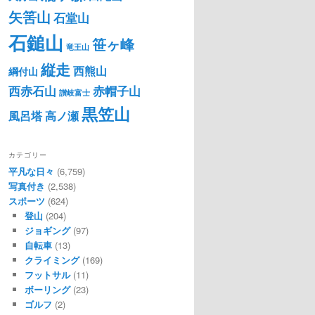
矢筈山
石堂山
石鎚山
笹ヶ峰
竜王山
縦走
西熊山
綱付山
西赤石山
赤帽子山
讃岐富士
黒笠山
風呂塔
高ノ瀬
カテゴリー
平凡な日々
(6,759)
写真付き
(2,538)
スポーツ
(624)
登山
(204)
ジョギング
(97)
自転車
(13)
クライミング
(169)
フットサル
(11)
ボーリング
(23)
ゴルフ
(2)