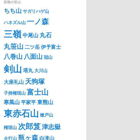
四国の登山
ちち山
サガリハゲ山
一ノ森
ハネズル山
三嶺
丸石
中尾山
丸笹山
二ツ岳
伊予富士
八巻山
八面山
冠山
剣山
塔丸
大川山
天狗塚
大座礼山
富士山
子持権現山
寒風山
東熊山
平家平
東赤石山
槍戸山
次郎笈
津志嶽
権現山
瓶ヶ森
白滝山
火打山