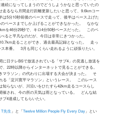
日連続になってしまうのでどうしようかなと思っていたの
走るなら月間走行距離更新したいと思って、9.6kmコー
半は5分10秒前後のペースで走って、後半はペース上げた
いのペースまでしか上げることができなかった。 なかな
kmを46分29秒で、キロ4分50秒ペースだった。 このペ
比べると平凡なのだが、今日は非常にきつかった。
210.7km走ることができ、過去最高記録となった。 走っ
レース本番。 3月も同じくらい走れるように頑張りたい。
間に日テレBSで放送されている「サブ4」の見逃し放送を
ので、22時以降からインターネットで見ることができる。
きマラソン」の代わりに出場する大会が決まった。 そ
される「淀川寛平マラソン」というレース。 このレース
は知らないが、川沿いをひたすら42km走るコースらし
開催され、今の所の天気は雨となっている。 どんな結
サブ4達成してもらいたい。
hi T先生
」と「
Twelve Million People Fly Every Day
」とい