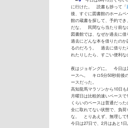
に行けた。 読書も捗って「
後、すぐに図書館のホームペ
館の蔵書を探して、予約でき
だな。 民間なら当たり前な
図書館では、なぜか過去に借
過去にどんな本を借りたのか
るのだろう。 過去に借りた
れたりしたら、すごい便利な
夜はジョギングに。 今日は
ースへ。 キロ5分50秒前後の
ースだった。
高知龍馬マラソンから10日
月曜日は比較的速いペースで1
くらいのペースは普通だった
全に取れてない状態で、負荷
な。 とりあえず、無理して
今日は27日で、2月はあと1