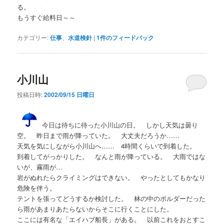
る。
もうすぐ給料日～～
カテゴリー:
仕事
、
水道検針
|
1
件のフィードバック
小川山
投稿日時:
2002/09/15 日曜日
今日は待ちに待った小川山の日。 しかし天気は曇り
空。 昨日まで雨が降っていた。 大丈夫だろうか……
天気を気にしながら小川山へ…… 4時間くらいで到着した。
到着してがっかりした。 なんと雨が降っている。 大雨ではな
いが、霧雨が…
岩がぬれたらクライミングはできない。 やったとしてもかなり
危険を伴う。
テントを張ってどうするか検討した。 林の中のボルダーだった
ら雨があまりあたらないからそこに行くことにした。
ここには有名な「エイハブ船長」がある。 以前これをおとすこ