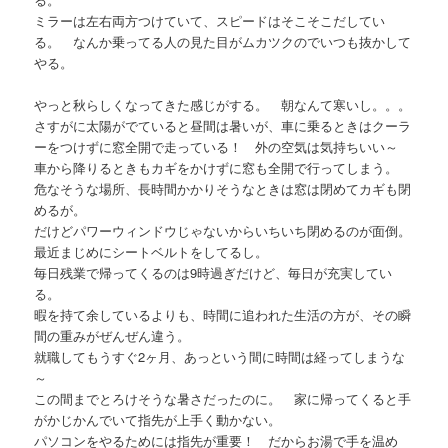
ミラーは左右両方つけていて、スピードはそこそこだしてい
る。 なんか乗ってる人の見た目がムカツクのでいつも抜かして
やる。
やっと秋らしくなってきた感じがする。 朝なんて寒いし。。。
さすがに太陽がでていると昼間は暑いが、車に乗るときはクーラ
ーをつけずに窓全開で走っている！ 外の空気は気持ちいい～
車から降りるときもカギをかけずに窓も全開で行ってしまう。
危なそうな場所、長時間かかりそうなときは窓は閉めてカギも閉
めるが。
だけどパワーウィンドウじゃないからいちいち閉めるのが面倒。
最近まじめにシートベルトをしてるし。
毎日残業で帰ってくるのは9時過ぎだけど、毎日が充実してい
る。
暇を持て余しているよりも、時間に追われた生活の方が、その瞬
間の重みがぜんぜん違う。
就職してもうすぐ2ヶ月、あっという間に時間は経ってしまうな
～
この間までとろけそうな暑さだったのに。 家に帰ってくると手
がかじかんでいて指先が上手く動かない。
パソコンをやるためには指先が重要！ だからお湯で手を温め