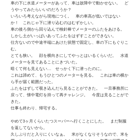
車の下に水道メーターがあって、車は故障中で動かせない。 ど
うやってみたらいいのだろうか？
いろいろ考えながら現地につく。 車の車高が低いではない
か！ これじゃ下に潜り込むのはむずかしい。
車の後ろ側から回り込んで検針棒でメーターのふたをあける。
しかし土がいっぱいあってふたをはずすことができない。
仕方ないので中途半端にあけた状態で固定し、車の下にもぐりこ
む。
とても狭い。 顔を横向きにしてやっとはいるくらいだ。 水道
メーターを見てあることにきづいた。
暗くて何も見えない… せっかく下に潜ったのに。
これは諦めて、もうひとつのメーターを見る。 これは車の横か
ら手が届く範囲だった。
ふたをはずして覗き込んだら見ることができた。 一旦事務所に
戻って、懐中電灯を持って再チャレンジ。 今度は見ることがで
きた。
仕事も終わり、帰宅する。
やめて3ヶ月くらいたつスーパーへ行くことにした。 まだ制服
を返してないから。
久しぶりだと入りにくいなぁ。 米がなくなりそうなので、米を