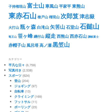
富士山
寒風山
東熊山
平家平
子持権現山
東赤石山
次郎笈
津志嶽
槍戸山
権現山
石鎚山
瓶ヶ森
矢筈山
石堂山
白滝山
火打山
笹ヶ峰
縦走
西赤石山
西熊山
綱付山
竜王山
讃岐富士
黒笠山
赤帽子山
風呂塔
高ノ瀬
カテゴリー
平凡な日々
(6,759)
写真付き
(2,538)
スポーツ
(624)
登山
(204)
ジョギング
(97)
自転車
(13)
クライミング
(169)
フットサル
(11)
ボーリング
(23)