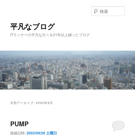
メ
サ
イ
ブ
検
ン
コ
索
コ
ン
平凡なブログ
ン
テ
ITランナーの平凡な日々を21年以上綴ったブログ
テ
ン
ン
ツ
ツ
へ
へ
移
移
動
動
メ
イ
月別アーカイブ:
2002年9月
ン
メ
ニ
PUMP
ュ
ー
投稿日時:
2002/09/28 土曜日