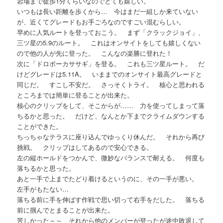
岩場まで徒歩1分くらいなのでとても嬉しい。
いつもは長い距離を歩くから… 今はまだ一組しか来ていない
が、近くてグレードもお手ごろなのですごい混むらしい。
早めに人気ルートを登っておこう。 まず「クラックジョイ」、
三ツ星の5.9のルート。 これはオンサイトをしても嬉しくない
ので他の人が先に登った。 こんなの楽勝に登れた！
次に「ドロボーカササギ」を登る。 これも三ツ星ルート。 だ
けどグレードは5.11A。 いままでのオンサイト最高グレードと
同じだ。 すこし不安だ。 さっそくトライ。 核心と思われる
ところまでは簡単に登ることが出来た。
核心のクリップをして、そこからが…… 力を使ってしまって落
ちるかと思った。 だけど、なんとか下までクライムダウンする
ことができた。
ちっちゃなテラスに座り込んでゆっくり休んだ。 それから再び
挑戦。 クリップはしてあるので安心できる。
左の縦ホールドをつかんで、微妙なバランスで耐える。 何度も
落ちるかと思った。
あと一手で上までたどり着けるというのに、その一手が悪い。
左手がもたない…
落ちる前に手を伸ばす作戦で思い切って右手をだした。 落ちる
前に掴んでとまることが出来た。
苦しかった～～ それから他のメンバーが登ったが途中敗退して