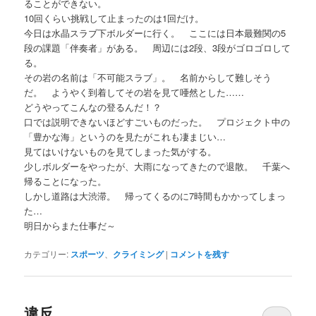
ることができない。
10回くらい挑戦して止まったのは1回だけ。
今日は水晶スラブ下ボルダーに行く。 ここには日本最難関の5
段の課題「伴奏者」がある。 周辺には2段、3段がゴロゴロして
る。
その岩の名前は「不可能スラブ」。 名前からして難しそう
だ。 ようやく到着してその岩を見て唖然とした……
どうやってこんなの登るんだ！？
口では説明できないほどすごいものだった。 プロジェクト中の
「豊かな海」というのを見たがこれも凄まじい…
見てはいけないものを見てしまった気がする。
少しボルダーをやったが、大雨になってきたので退散。 千葉へ
帰ることになった。
しかし道路は大渋滞。 帰ってくるのに7時間もかかってしまっ
た…
明日からまた仕事だ～
カテゴリー:
スポーツ
、
クライミング
|
コメントを残す
違反