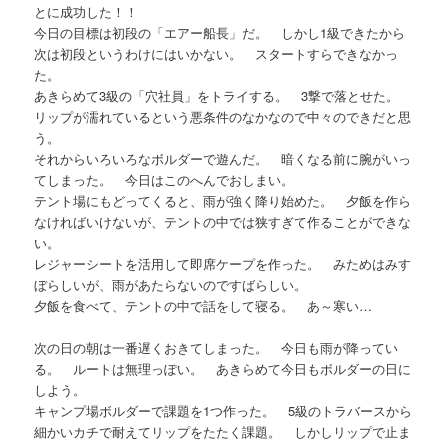
とに成功した！！
今日の目標は初段の「エアー船長」だ。 しかし1級できたから
次は初段というわけにはいかない。 スタートすらできなかっ
た。
あきらめて3級の「穴社員」をトライする。 3撃で落とせた。
リップが濡れているという悪条件のなかなので中々のできだと思
う。
それからいろいろなボルダーで遊んだ。 暗くなる前に腕がいっ
てしまった。 今日はこのへんでおしまい。
テント場にもどってくると、雨が強く降り始めた。 夕飯を作ら
なければいけないが、テントの中では狭すぎて作ることができな
い。
レジャーシートを活用して即席ケープを作った。 みためはみす
ぼらしいが、雨があたらないのですばらしい。
夕飯を食べて、テントの中で話をして寝る。 あ～寒い…
次の日の朝は一番遅くおきてしまった。 今日も雨が降ってい
る。 ルートは無理っぽい。 あきらめて今日もボルダーの日に
しよう。
キャンプ場ボルダーで課題を1つ作った。 5級のトラバースから
細かいカチで耐えてリップをたたく課題。 しかしリップで止ま