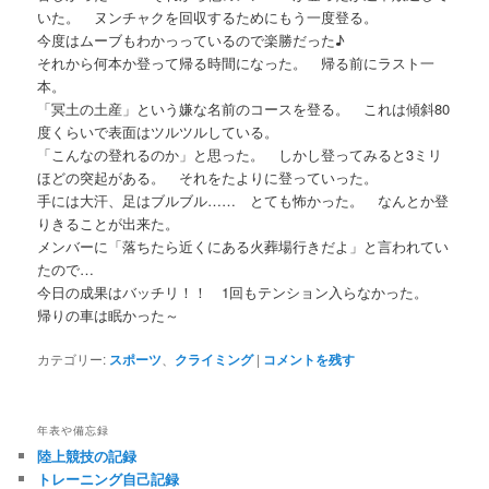
いた。 ヌンチャクを回収するためにもう一度登る。
今度はムーブもわかっっているので楽勝だった♪
それから何本か登って帰る時間になった。 帰る前にラスト一
本。
「冥土の土産」という嫌な名前のコースを登る。 これは傾斜80
度くらいで表面はツルツルしている。
「こんなの登れるのか」と思った。 しかし登ってみると3ミリ
ほどの突起がある。 それをたよりに登っていった。
手には大汗、足はブルブル…… とても怖かった。 なんとか登
りきることが出来た。
メンバーに「落ちたら近くにある火葬場行きだよ」と言われてい
たので…
今日の成果はバッチリ！！ 1回もテンション入らなかった。
帰りの車は眠かった～
カテゴリー:
スポーツ
、
クライミング
|
コメントを残す
年表や備忘録
陸上競技の記録
トレーニング自己記録