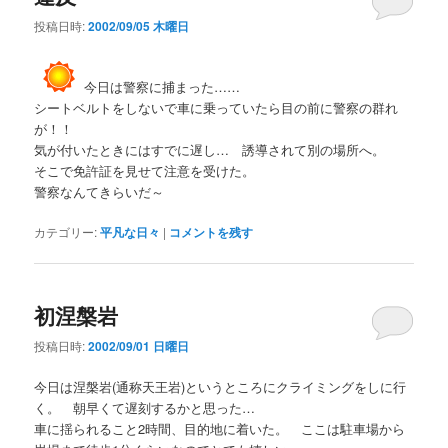
投稿日時:
2002/09/05 木曜日
今日は警察に捕まった……
シートベルトをしないで車に乗っていたら目の前に警察の群れ
が！！
気が付いたときにはすでに遅し… 誘導されて別の場所へ。
そこで免許証を見せて注意を受けた。
警察なんてきらいだ～
カテゴリー:
平凡な日々
|
コメントを残す
初涅槃岩
投稿日時:
2002/09/01 日曜日
今日は涅槃岩(通称天王岩)というところにクライミングをしに行
く。 朝早くて遅刻するかと思った…
車に揺られること2時間、目的地に着いた。 ここは駐車場から