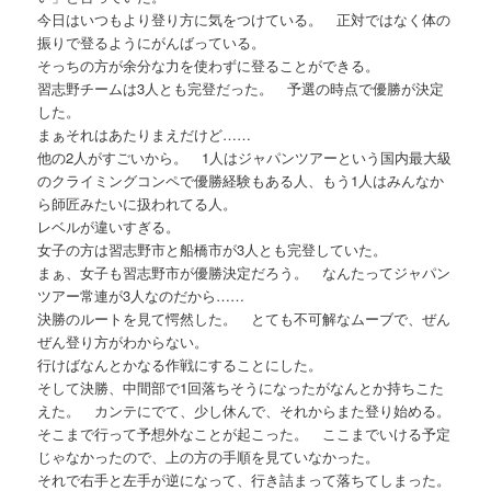
今日はいつもより登り方に気をつけている。 正対ではなく体の
振りで登るようにがんばっている。
そっちの方が余分な力を使わずに登ることができる。
習志野チームは3人とも完登だった。 予選の時点で優勝が決定
した。
まぁそれはあたりまえだけど……
他の2人がすごいから。 1人はジャパンツアーという国内最大級
のクライミングコンペで優勝経験もある人、もう1人はみんなか
ら師匠みたいに扱われてる人。
レベルが違いすぎる。
女子の方は習志野市と船橋市が3人とも完登していた。
まぁ、女子も習志野市が優勝決定だろう。 なんたってジャパン
ツアー常連が3人なのだから……
決勝のルートを見て愕然した。 とても不可解なムーブで、ぜん
ぜん登り方がわからない。
行けばなんとかなる作戦にすることにした。
そして決勝、中間部で1回落ちそうになったがなんとか持ちこた
えた。 カンテにでて、少し休んで、それからまた登り始める。
そこまで行って予想外なことが起こった。 ここまでいける予定
じゃなかったので、上の方の手順を見ていなかった。
それで右手と左手が逆になって、行き詰まって落ちてしまった。