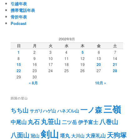
引越年表
携帯電話年表
骨折年表
Podcast
2002年9月
日
月
火
水
木
金
土
1
2
3
4
5
6
7
8
9
10
11
12
13
14
15
16
17
18
19
20
21
22
23
24
25
26
27
28
29
30
« 8月
10月 »
四国の登山
三嶺
一ノ森
ちち山
サガリハゲ山
ハネズル山
丸笹山
八巻山
丸石
中尾山
二ツ岳
伊予富士
剣山
八面山
天狗塚
塔丸
大座礼山
冠山
大川山