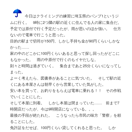
今日はクライミングの練習に埼玉県のパンプ1というジ
ムに行く。 9時に2つ隣の駅の近くに住んでる人の家に集合だ。
予定では原付で行く予定だったが、雨が思いのほか強い。 仕方
ないので電車で行こうと思った。
目的の駅まで切符が150円、しかし手持ち金が90円くらいしかな
かった……
家の中のどこかに100円くらいあると思って探し回ったがどこに
もなかった。 雨の中原付で行くのもイヤだしな。
刻々と時間は過ぎていく。 集合まであと25分くらいになってし
まった。
よーく考えたら、図書券があることに気づいた。 そして駅の近
くにある本屋さんは朝早くから営業していた気がした。
安い本を買って、お釣りをもらえば電車に乗れる！！ その作戦
でいくことにした。
そして本屋に到着。 しかし本屋は閉まっていた…… 前まで7
時開店だったが、今は9時開店になっている。。。
最後の手段が絶たれた。 こうなったら市民の味方「警察」を頼
ることにした。
免許証をだせば、100円くらい貸してくれると思った。 しか