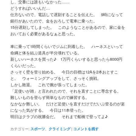
し、交番には誰もいなかった……
どうすればいいんだ…
仕方ないので、電話して遅刻することを伝えた。 9時になって
銀行があいたので、金をおろして電車に乗った。
15分遅刻してしまった。 このようなことがあるので、家に金を
おいておく必要があるなぁと思った。
車に乗って1時間くらいでジムに到着した。 ハーネスといって
命綱と体を結ぶ道具が半分壊れている。
新しいハーネスを買った♪ 1万円くらいすると思ったら8000円
くらいだった。
さっそく壁を登り始める。 今日の目標は12Aを2本おとすこ
と。 ウォーミングアップをして、さっそく挑戦。
しかし敗退。 これで腕が張ってしまった。
「足使いが雑」と言われたので、それを直すことに専念する。
難しいものを登らず簡単なもので練習する。
なかなか難しい。 だけど足使いを直すだけでだいぶ登るのが楽
になった気がする。 今日は11本登った。
明日はクラブの祝勝会だ。 それまで船橋で登ってよ♪
カテゴリー:
スポーツ
、
クライミング
|
コメントを残す