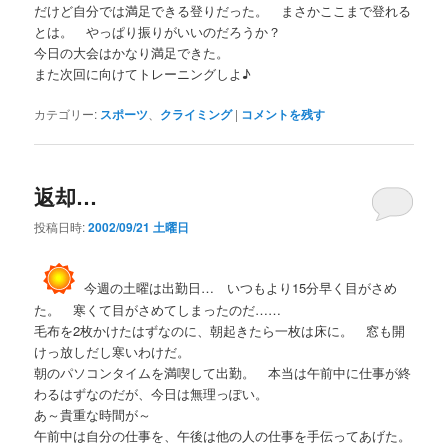
だけど自分では満足できる登りだった。 まさかここまで登れる
とは。 やっぱり振りがいいのだろうか？
今日の大会はかなり満足できた。
また次回に向けてトレーニングしよ♪
カテゴリー:
スポーツ
、
クライミング
|
コメントを残す
返却…
投稿日時:
2002/09/21 土曜日
今週の土曜は出勤日… いつもより15分早く目がさめ
た。 寒くて目がさめてしまったのだ……
毛布を2枚かけたはずなのに、朝起きたら一枚は床に。 窓も開
けっ放しだし寒いわけだ。
朝のパソコンタイムを満喫して出勤。 本当は午前中に仕事が終
わるはずなのだが、今日は無理っぽい。
あ～貴重な時間が～
午前中は自分の仕事を、午後は他の人の仕事を手伝ってあげた。