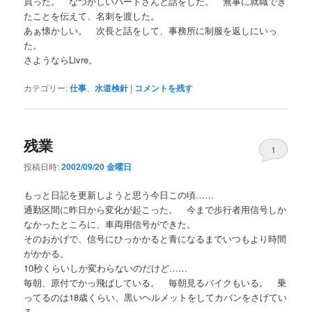
買った。 なつかしいパートさんと話をした。 無事に就職でき
たことを伝えて、名刺を渡した。
あぁ懐かしい。 次長と話をして、事務所に制服を返しにいっ
た。
さようならLivre。
カテゴリー:
仕事
、
水道検針
|
コメントを残す
残業
1
投稿日時:
2002/09/20 金曜日
もっと日記を更新しようと思う今日この頃……
通勤区間に昨日から変化が起こった。 今まで歩行者用信号しか
なかったところに、車両用信号ができた。
そのおかげで、信号にひっかかると青になるまでいつもより時間
がかかる。
10秒くらいしか変わらないのだけど……
毎朝、原付でかっ飛ばしている。 毎朝見るバイクもいる。 乗
ってるのは18歳くらい、黒いヘルメットをしてカバンをさげてい
る。