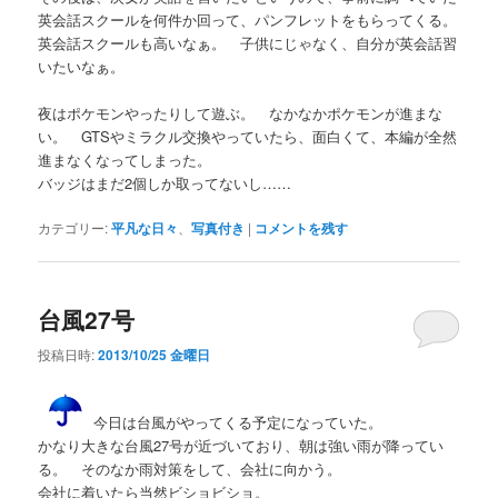
英会話スクールを何件か回って、パンフレットをもらってくる。
英会話スクールも高いなぁ。 子供にじゃなく、自分が英会話習
いたいなぁ。
夜はポケモンやったりして遊ぶ。 なかなかポケモンが進まな
い。 GTSやミラクル交換やっていたら、面白くて、本編が全然
進まなくなってしまった。
バッジはまだ2個しか取ってないし……
カテゴリー:
平凡な日々
、
写真付き
|
コメントを残す
台風27号
投稿日時:
2013/10/25 金曜日
今日は台風がやってくる予定になっていた。
かなり大きな台風27号が近づいており、朝は強い雨が降ってい
る。 そのなか雨対策をして、会社に向かう。
会社に着いたら当然ビショビショ。