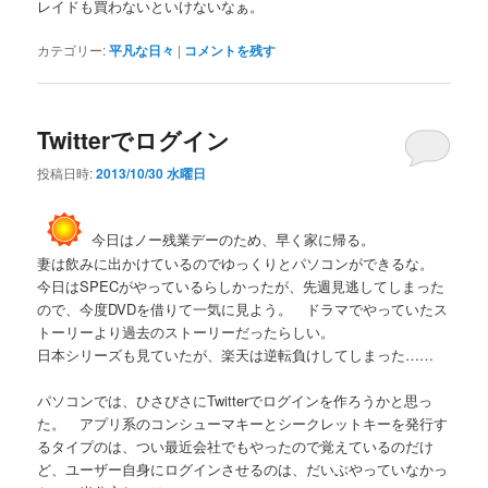
レイドも買わないといけないなぁ。
カテゴリー:
平凡な日々
|
コメントを残す
Twitterでログイン
投稿日時:
2013/10/30 水曜日
今日はノー残業デーのため、早く家に帰る。
妻は飲みに出かけているのでゆっくりとパソコンができるな。
今日はSPECがやっているらしかったが、先週見逃してしまった
ので、今度DVDを借りて一気に見よう。 ドラマでやっていたス
トーリーより過去のストーリーだったらしい。
日本シリーズも見ていたが、楽天は逆転負けしてしまった……
パソコンでは、ひさびさにTwitterでログインを作ろうかと思っ
た。 アプリ系のコンシューマキーとシークレットキーを発行す
るタイプのは、つい最近会社でもやったので覚えているのだけ
ど、ユーザー自身にログインさせるのは、だいぶやっていなかっ