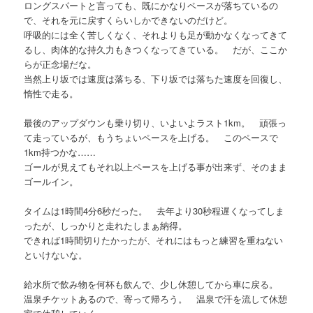
ロングスパートと言っても、既にかなりペースが落ちているの
で、それを元に戻すくらいしかできないのだけど。
呼吸的には全く苦しくなく、それよりも足が動かなくなってきて
るし、肉体的な持久力もきつくなってきている。 だが、ここか
らが正念場だな。
当然上り坂では速度は落ちる、下り坂では落ちた速度を回復し、
惰性で走る。
最後のアップダウンも乗り切り、いよいよラスト1km。 頑張っ
て走っているが、もうちょいペースを上げる。 このペースで
1km持つかな……
ゴールが見えてもそれ以上ペースを上げる事が出来ず、そのまま
ゴールイン。
タイムは1時間4分6秒だった。 去年より30秒程遅くなってしま
ったが、しっかりと走れたしまぁ納得。
できれば1時間切りたかったが、それにはもっと練習を重ねない
といけないな。
給水所で飲み物を何杯も飲んで、少し休憩してから車に戻る。
温泉チケットあるので、寄って帰ろう。 温泉で汗を流して休憩