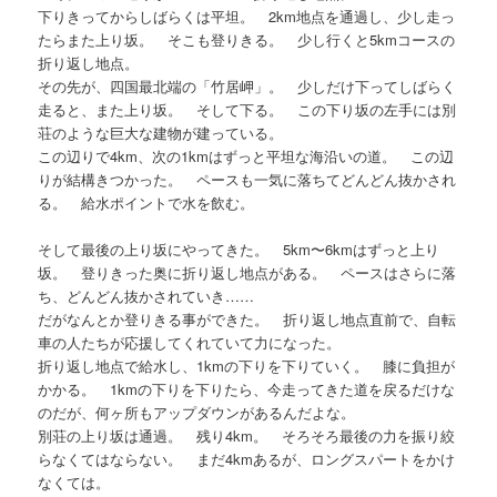
下りきってからしばらくは平坦。 2km地点を通過し、少し走っ
たらまた上り坂。 そこも登りきる。 少し行くと5kmコースの
折り返し地点。
その先が、四国最北端の「竹居岬」。 少しだけ下ってしばらく
走ると、また上り坂。 そして下る。 この下り坂の左手には別
荘のような巨大な建物が建っている。
この辺りで4km、次の1kmはずっと平坦な海沿いの道。 この辺
りが結構きつかった。 ペースも一気に落ちてどんどん抜かされ
る。 給水ポイントで水を飲む。
そして最後の上り坂にやってきた。 5km〜6kmはずっと上り
坂。 登りきった奥に折り返し地点がある。 ペースはさらに落
ち、どんどん抜かされていき……
だがなんとか登りきる事ができた。 折り返し地点直前で、自転
車の人たちが応援してくれていて力になった。
折り返し地点で給水し、1kmの下りを下りていく。 膝に負担が
かかる。 1kmの下りを下りたら、今走ってきた道を戻るだけな
のだが、何ヶ所もアップダウンがあるんだよな。
別荘の上り坂は通過。 残り4km。 そろそろ最後の力を振り絞
らなくてはならない。 まだ4kmあるが、ロングスパートをかけ
なくては。