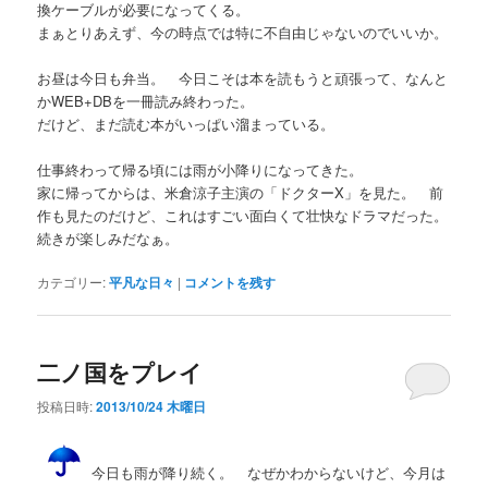
換ケーブルが必要になってくる。
まぁとりあえず、今の時点では特に不自由じゃないのでいいか。
お昼は今日も弁当。 今日こそは本を読もうと頑張って、なんと
かWEB+DBを一冊読み終わった。
だけど、まだ読む本がいっぱい溜まっている。
仕事終わって帰る頃には雨が小降りになってきた。
家に帰ってからは、米倉涼子主演の「ドクターX」を見た。 前
作も見たのだけど、これはすごい面白くて壮快なドラマだった。
続きが楽しみだなぁ。
カテゴリー:
平凡な日々
|
コメントを残す
二ノ国をプレイ
投稿日時:
2013/10/24 木曜日
今日も雨が降り続く。 なぜかわからないけど、今月は