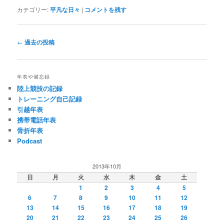
カテゴリー:
平凡な日々
|
コメントを残す
投
←
過去の投稿
稿
ナ
ビ
年表や備忘録
ゲ
陸上競技の記録
ー
トレーニング自己記録
シ
引越年表
ョ
携帯電話年表
ン
骨折年表
Podcast
2013年10月
日
月
火
水
木
金
土
1
2
3
4
5
6
7
8
9
10
11
12
13
14
15
16
17
18
19
20
21
22
23
24
25
26