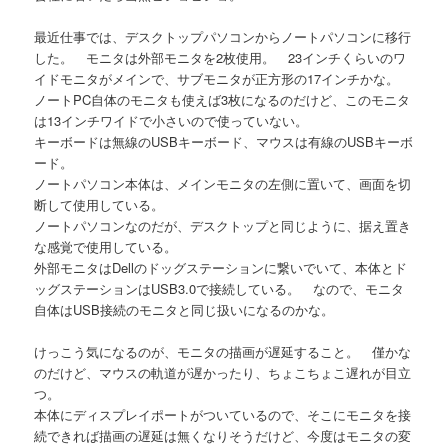
最近仕事では、デスクトップパソコンからノートパソコンに移行
した。 モニタは外部モニタを2枚使用。 23インチくらいのワ
イドモニタがメインで、サブモニタが正方形の17インチかな。
ノートPC自体のモニタも使えば3枚になるのだけど、このモニタ
は13インチワイドで小さいので使っていない。
キーボードは無線のUSBキーボード、マウスは有線のUSBキーボ
ード。
ノートパソコン本体は、メインモニタの左側に置いて、画面を切
断して使用している。
ノートパソコンなのだが、デスクトップと同じように、据え置き
な感覚で使用している。
外部モニタはDellのドッグステーションに繋いでいて、本体とド
ッグステーションはUSB3.0で接続している。 なので、モニタ
自体はUSB接続のモニタと同じ扱いになるのかな。
けっこう気になるのが、モニタの描画が遅延すること。 僅かな
のだけど、マウスの軌道が遅かったり、ちょこちょこ遅れが目立
つ。
本体にディスプレイポートがついているので、そこにモニタを接
続できれば描画の遅延は無くなりそうだけど、今度はモニタの変