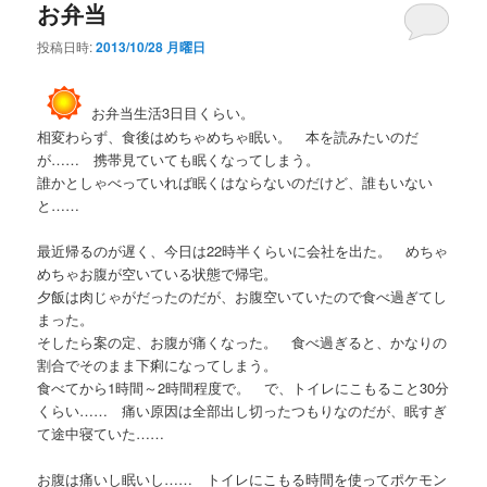
お弁当
投稿日時:
2013/10/28 月曜日
お弁当生活3日目くらい。
相変わらず、食後はめちゃめちゃ眠い。 本を読みたいのだ
が…… 携帯見ていても眠くなってしまう。
誰かとしゃべっていれば眠くはならないのだけど、誰もいない
と……
最近帰るのが遅く、今日は22時半くらいに会社を出た。 めちゃ
めちゃお腹が空いている状態で帰宅。
夕飯は肉じゃがだったのだが、お腹空いていたので食べ過ぎてし
まった。
そしたら案の定、お腹が痛くなった。 食べ過ぎると、かなりの
割合でそのまま下痢になってしまう。
食べてから1時間～2時間程度で。 で、トイレにこもること30分
くらい…… 痛い原因は全部出し切ったつもりなのだが、眠すぎ
て途中寝ていた……
お腹は痛いし眠いし…… トイレにこもる時間を使ってポケモン