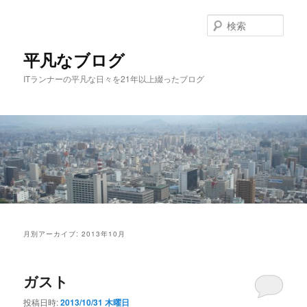
メ
サ
イ
ブ
検
ン
コ
索
コ
ン
平凡なブログ
ン
テ
ITランナーの平凡な日々を21年以上綴ったブログ
テ
ン
ン
ツ
ツ
へ
へ
移
移
動
動
メ
イ
月別アーカイブ:
2013年10月
ン
メ
ニ
ガスト
ュ
ー
投稿日時:
2013/10/31 木曜日