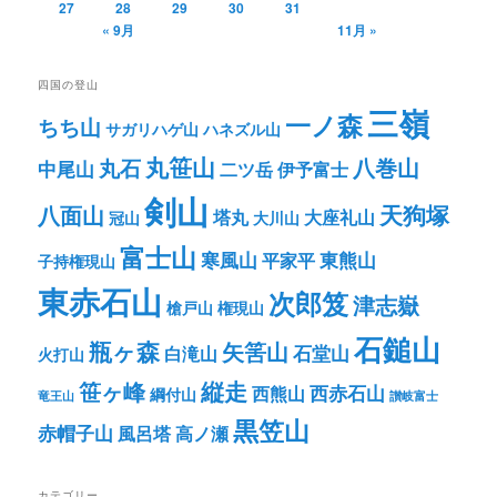
27
28
29
30
31
« 9月
11月 »
四国の登山
三嶺
一ノ森
ちち山
サガリハゲ山
ハネズル山
丸笹山
八巻山
丸石
中尾山
二ツ岳
伊予富士
剣山
八面山
天狗塚
塔丸
大座礼山
冠山
大川山
富士山
寒風山
東熊山
平家平
子持権現山
東赤石山
次郎笈
津志嶽
槍戸山
権現山
石鎚山
瓶ヶ森
矢筈山
石堂山
白滝山
火打山
笹ヶ峰
縦走
西赤石山
西熊山
綱付山
竜王山
讃岐富士
黒笠山
赤帽子山
風呂塔
高ノ瀬
カテゴリー