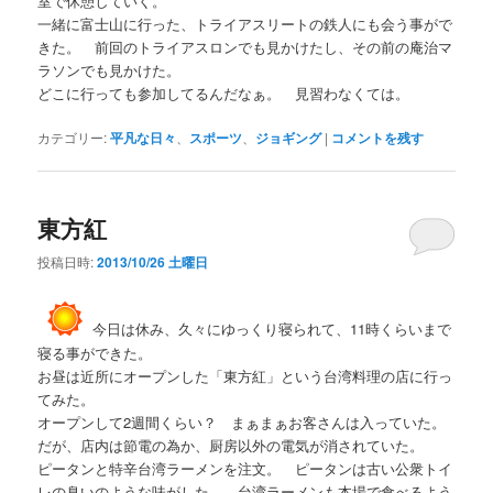
室で休憩していく。
一緒に富士山に行った、トライアスリートの鉄人にも会う事がで
きた。 前回のトライアスロンでも見かけたし、その前の庵治マ
ラソンでも見かけた。
どこに行っても参加してるんだなぁ。 見習わなくては。
カテゴリー:
平凡な日々
、
スポーツ
、
ジョギング
|
コメントを残す
東方紅
投稿日時:
2013/10/26 土曜日
今日は休み、久々にゆっくり寝られて、11時くらいまで
寝る事ができた。
お昼は近所にオープンした「東方紅」という台湾料理の店に行っ
てみた。
オープンして2週間くらい？ まぁまぁお客さんは入っていた。
だが、店内は節電の為か、厨房以外の電気が消されていた。
ピータンと特辛台湾ラーメンを注文。 ピータンは古い公衆トイ
レの臭いのような味がした。 台湾ラーメンも本場で食べるよう