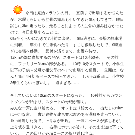
今日は庵治マラソンの日。 直前まで出場するか悩んだ
が、水曜くらいから肋骨の痛みも引いてきた気がしてきて、昨日
試しに3km走ったら、走ることによっての肋骨の痛みはなかった
ので、今日出場することに。
6時半くらいに起きて7時前に出発。 8時過ぎに、会場の駐車場
に到着。 車の中でご飯食べたり、すこし仮眠したりで、9時過
ぎに会場へ移動。 受付を済ませて、出番を待つ。
12kmの部に参加するのだが、スタートは10時50分。 その前
に、ファミリー3kmの部がある。 10時10分スタートで、小学生
以下の子供＋父母か祖父母のペアで出場する種目。 先頭は、な
んと1km4分切るペースで帰ってきた。 しかも2番目は、小学校
3年生くらいっぽいし。 速すぎる……
そしていよいよ12kmのスタートになった。 10秒前からカウン
トダウンが始まり、スタートの号砲が響く。
みんな一斉に走り始める。 オレも走り始める。 出だしの1km
は平坦な道。 古い建物が建ち並ぶ趣のある港町を走っていく。
1km通過した所で、上り坂が出現。 一気にペースが落ちるが、
上り坂を登りきる。 右手にホテルがあり、そのまま道は下って
いく。 この辺りが3kmコースの折り返し地点。