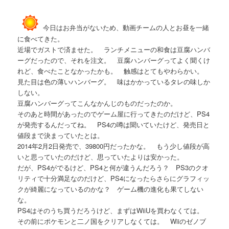
今日はお弁当がないため、動画チームの人とお昼を一緒
に食べてきた。
近場でガストで済ませた。 ランチメニューの和食は豆腐ハンバ
ーグだったので、それを注文。 豆腐ハンバーグってよく聞くけ
れど、食べたことなかったかも。 触感はとてもやわらかい。
見た目は色の薄いハンバーグ。 味はかかっているタレの味しか
しない。
豆腐ハンバーグってこんなかんじのものだったのか。
そのあと時間があったのでゲーム屋に行ってきたのだけど、PS4
が発売するんだってね。 PS4の噂は聞いていたけど、発売日と
値段まで決まっていたとは。
2014年2月2日発売で、39800円だったかな。 もう少し値段が高
いと思っていたのだけど、思っていたよりは安かった。
だが、PS4がでるけど、PS4と何が違うんだろう？ PS3のクオ
リティで十分満足なのだけど、PS4になったらさらにグラフィッ
クが綺麗になっているのかな？ ゲーム機の進化も果てしない
な。
PS4はそのうち買うだろうけど、まずはWiiUを買わなくては。
その前にポケモンと二ノ国をクリアしなくては。 Wiiのゼノブ