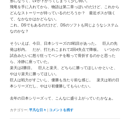
形になって、LVが下がってしまって少し弱い。
飛竜を手に入れてから、物語は第二章っぽいのだけど、これから
どんなストーリーが待っているのだろうか？ 最近ボスが強く
て、なかなかはかどらない。
これ、DSでもあるのだけど、DSのソフトも同じようなシステム
なのかな？
そういえば、今日、日本シリーズの3戦目があった。 巨人の先
発は杉内。 だが、打たれこまれて2回4失点で降板。 いつかの
試合みたいに怒り狂ってベンチを殴って骨折するのかと思った
ら、冷静に座っていた。
楽天は2勝目。 巨人と楽天、どちらに勝ってほしいかといと、
やはり楽天に勝ってほしい。
巨人は戦力がすごいし、優勝も当たり前な感じ。 楽天は初の日
本シリーズだし、やはり初優勝してもらいたい。
去年の日本シリーズって、こんなに盛り上がっていたかなぁ。
カテゴリー:
平凡な日々
|
コメントを残す