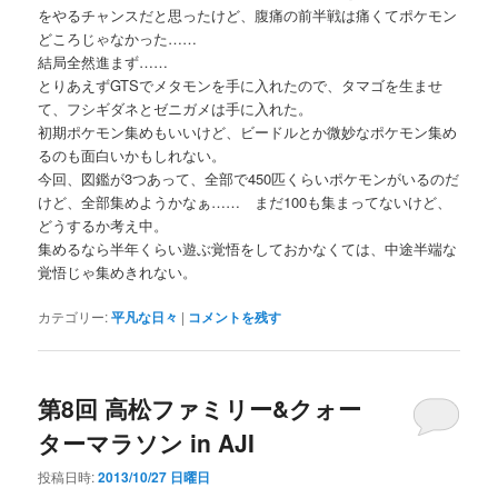
をやるチャンスだと思ったけど、腹痛の前半戦は痛くてポケモン
どころじゃなかった……
結局全然進まず……
とりあえずGTSでメタモンを手に入れたので、タマゴを生ませ
て、フシギダネとゼニガメは手に入れた。
初期ポケモン集めもいいけど、ビードルとか微妙なポケモン集め
るのも面白いかもしれない。
今回、図鑑が3つあって、全部で450匹くらいポケモンがいるのだ
けど、全部集めようかなぁ…… まだ100も集まってないけど、
どうするか考え中。
集めるなら半年くらい遊ぶ覚悟をしておかなくては、中途半端な
覚悟じゃ集めきれない。
カテゴリー:
平凡な日々
|
コメントを残す
第8回 高松ファミリー&クォー
ターマラソン in AJI
投稿日時:
2013/10/27 日曜日