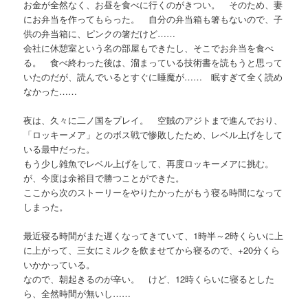
お金が全然なく、お昼を食べに行くのがきつい。 そのため、妻
にお弁当を作ってもらった。 自分の弁当箱も箸もないので、子
供の弁当箱に、ピンクの箸だけど……
会社に休憩室という名の部屋もできたし、そこでお弁当を食べ
る。 食べ終わった後は、溜まっている技術書を読もうと思って
いたのだが、読んでいるとすぐに睡魔が…… 眠すぎて全く読め
なかった……
夜は、久々に二ノ国をプレイ。 空賊のアジトまで進んでおり、
「ロッキーメア」とのボス戦で惨敗したため、レベル上げをして
いる最中だった。
もう少し雑魚でレベル上げをして、再度ロッキーメアに挑む。
が、今度は余裕目で勝つことができた。
ここから次のストーリーをやりたかったがもう寝る時間になって
しまった。
最近寝る時間がまた遅くなってきていて、1時半～2時くらいに上
に上がって、三女にミルクを飲ませてから寝るので、+20分くら
いかかっている。
なので、朝起きるのが辛い。 けど、12時くらいに寝るとした
ら、全然時間が無いし……