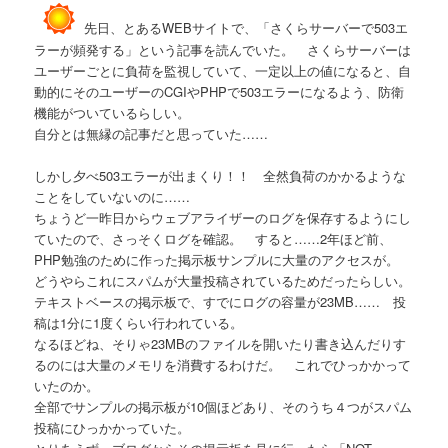
先日、とあるWEBサイトで、「さくらサーバーで503エ
ラーが頻発する」という記事を読んでいた。 さくらサーバーは
ユーザーごとに負荷を監視していて、一定以上の値になると、自
動的にそのユーザーのCGIやPHPで503エラーになるよう、防衛
機能がついているらしい。
自分とは無縁の記事だと思っていた……
しかし夕べ503エラーが出まくり！！ 全然負荷のかかるような
ことをしていないのに……
ちょうど一昨日からウェブアライザーのログを保存するようにし
ていたので、さっそくログを確認。 すると……2年ほど前、
PHP勉強のために作った掲示板サンプルに大量のアクセスが。
どうやらこれにスパムが大量投稿されているためだったらしい。
テキストベースの掲示板で、すでにログの容量が23MB…… 投
稿は1分に1度くらい行われている。
なるほどね、そりゃ23MBのファイルを開いたり書き込んだりす
るのには大量のメモリを消費するわけだ。 これでひっかかって
いたのか。
全部でサンプルの掲示板が10個ほどあり、そのうち４つがスパム
投稿にひっかかっていた。