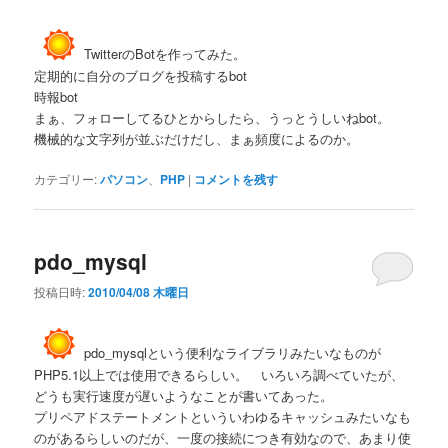
TwitterのBotを作ってみた。
定期的に自分のブログを投稿するbot
時報bot
まぁ、フォローしてるひとからしたら、うっとうしいねbot。
機械的な文字列が並ぶだけだし、まぁ頻度によるのか。
カテゴリー:
パソコン
、
PHP
|
コメントを残す
pdo_mysql
投稿日時:
2010/04/08 木曜日
pdo_mysqlという便利なライブラリみたいなものが
PHP5.1以上では使用できるらしい。 いろいろ調べていたが、
どうも実行速度が遅いようなことが書いてあった。
プリペアドステートメントといういわゆるキャッシュみたいなも
のがあるらしいのだが、一度の接続につき有効なので、あまり使