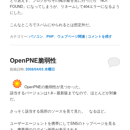
とりあえず、ブログからその掲示板を見に行ったら「NOT
FOUND」になってしまうが、リネームして404エラーになるよう
にした。
こんなところでスパムにやられるとは想定外だ。
カテゴリー:
パソコン
、
PHP
、
ウェブページ関連
|
コメントを残す
OpenPNE脆弱性
投稿日時:
2008/04/03 木曜日
OpenPNEの脆弱性が見つかった。
該当するバージョンは1.8～最新版までなので、ほとんどが対象
だ。
さっそく該当する箇所のソースを見て見た。 なるほど。
ユーザーエージェントを携帯にしてSNSのトップページを見る
と、携帯用のログイン画面が表示される。