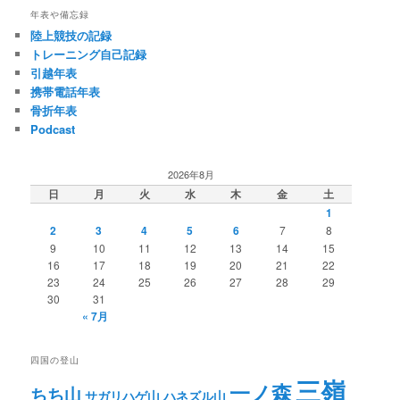
ビ
年表や備忘録
ゲ
陸上競技の記録
ー
トレーニング自己記録
シ
引越年表
ョ
携帯電話年表
ン
骨折年表
Podcast
2026年8月
日
月
火
水
木
金
土
1
2
3
4
5
6
7
8
9
10
11
12
13
14
15
16
17
18
19
20
21
22
23
24
25
26
27
28
29
30
31
« 7月
四国の登山
三嶺
一ノ森
ちち山
サガリハゲ山
ハネズル山