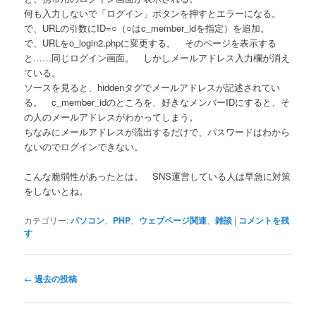
何も入力しないで「ログイン」ボタンを押すとエラーになる。
で、URLの引数にID=○（○はc_member_idを指定）を追加。
で、URLをo_login2.phpに変更する。 そのページを表示する
と……同じログイン画面。 しかしメールアドレス入力欄が消え
ている。
ソースを見ると、hiddenタグでメールアドレスが記述されてい
る。 c_member_idのところを、好きなメンバーIDにすると、そ
の人のメールアドレスがわかってしまう。
ちなみにメールアドレスが流出するだけで、パスワードはわから
ないのでログインできない。
こんな脆弱性があったとは。 SNS運営している人は早急に対策
をしないとね。
カテゴリー:
パソコン
、
PHP
、
ウェブページ関連
、
雑談
|
コメントを残
す
投
←
過去の投稿
稿
ナ