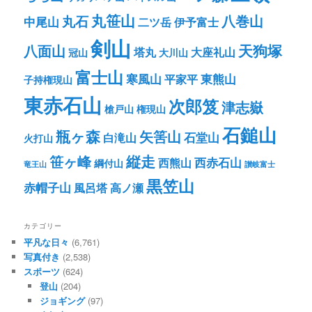
丸笹山
八巻山
丸石
中尾山
二ツ岳
伊予富士
剣山
八面山
天狗塚
塔丸
大座礼山
冠山
大川山
富士山
寒風山
東熊山
平家平
子持権現山
東赤石山
次郎笈
津志嶽
槍戸山
権現山
石鎚山
瓶ヶ森
矢筈山
石堂山
白滝山
火打山
笹ヶ峰
縦走
西赤石山
西熊山
綱付山
竜王山
讃岐富士
黒笠山
赤帽子山
風呂塔
高ノ瀬
カテゴリー
平凡な日々
(6,761)
写真付き
(2,538)
スポーツ
(624)
登山
(204)
ジョギング
(97)