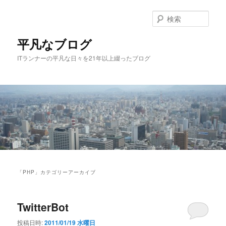
メ
サ
イ
ブ
検
ン
コ
索
コ
ン
平凡なブログ
ン
テ
ITランナーの平凡な日々を21年以上綴ったブログ
テ
ン
ン
ツ
ツ
へ
へ
移
移
動
動
メ
イ
「
PHP
」カテゴリーアーカイブ
ン
メ
ニ
TwitterBot
ュ
ー
投稿日時:
2011/01/19 水曜日