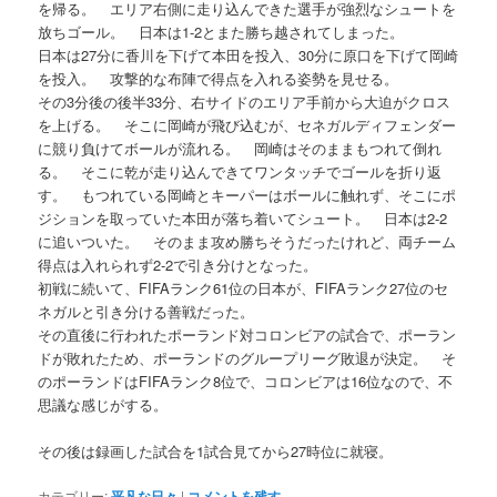
を帰る。 エリア右側に走り込んできた選手が強烈なシュートを
放ちゴール。 日本は1-2とまた勝ち越されてしまった。
日本は27分に香川を下げて本田を投入、30分に原口を下げて岡崎
を投入。 攻撃的な布陣で得点を入れる姿勢を見せる。
その3分後の後半33分、右サイドのエリア手前から大迫がクロス
を上げる。 そこに岡崎が飛び込むが、セネガルディフェンダー
に競り負けてボールが流れる。 岡崎はそのままもつれて倒れ
る。 そこに乾が走り込んできてワンタッチでゴールを折り返
す。 もつれている岡崎とキーパーはボールに触れず、そこにポ
ジションを取っていた本田が落ち着いてシュート。 日本は2-2
に追いついた。 そのまま攻め勝ちそうだったけれど、両チーム
得点は入れられず2-2で引き分けとなった。
初戦に続いて、FIFAランク61位の日本が、FIFAランク27位のセ
ネガルと引き分ける善戦だった。
その直後に行われたポーランド対コロンビアの試合で、ポーラン
ドが敗れたため、ポーランドのグループリーグ敗退が決定。 そ
のポーランドはFIFAランク8位で、コロンビアは16位なので、不
思議な感じがする。
その後は録画した試合を1試合見てから27時位に就寝。
カテゴリー:
平凡な日々
|
コメントを残す