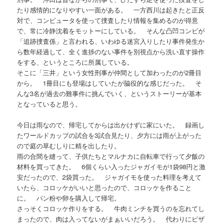
たり感情的になりやすい一面がある。 一方西川は起きたと正反
対で、コンピュータを使って捜査したり情報を集めるのが得意
で、常に冷静沈着をモットーにしている。 そんな凸凹コンビが
「追跡捜査係」と言われる、いわゆる迷宮入りしたり事件発生か
ら数年経過して、全く進捗のない事件を別視点から洗い直す操作
をする、というところに所属している。
そこに「三井」という女性刑事が仲間として加わったのが2冊目
から。 1冊目にも登場はしていたが脇役的な感じだった。 そ
んな3名が過去の難事件に挑んでいく、というストーリーが基本
となっていると思う。
今日は雨なので、帰宅してからは出かけずに家にいた。 録画し
たワールドカップの試合を3試合見たり、夕方には雨が上がった
ので庭の草むしりに精を出したり。
雨の合間を縫って、子供たちとマルナカに自転車で行って夕飯の
材料を買ってきた。 6個くらい入ったジャガイモが1袋98円と激
安だったので、2袋買った。 ジャガイモを使った料理を考えて
いたら、コロッケがいいと思ったので、コロッケを作ること
に。 パン粉や卵を購入して帰宅。
さっそくコロッケ作りをする。 牛肉ミンチを買うのを忘れてし
まったので、肉は入ってないがまぁいいだろう。 代わりにピザ