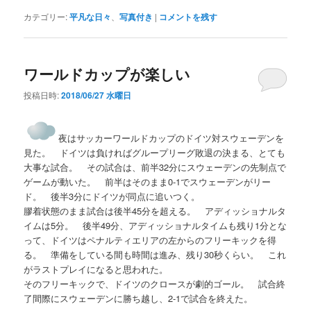
カテゴリー:
平凡な日々
、
写真付き
|
コメントを残す
ワールドカップが楽しい
投稿日時:
2018/06/27 水曜日
夜はサッカーワールドカップのドイツ対スウェーデンを
見た。 ドイツは負ければグループリーグ敗退の決まる、とても
大事な試合。 その試合は、前半32分にスウェーデンの先制点で
ゲームが動いた。 前半はそのまま0-1でスウェーデンがリー
ド。 後半3分にドイツが同点に追いつく。
膠着状態のまま試合は後半45分を超える。 アディッショナルタ
イムは5分。 後半49分、アディッショナルタイムも残り1分とな
って、ドイツはペナルティエリアの左からのフリーキックを得
る。 準備をしている間も時間は進み、残り30秒くらい。 これ
がラストプレイになると思われた。
そのフリーキックで、ドイツのクロースが劇的ゴール。 試合終
了間際にスウェーデンに勝ち越し、2-1で試合を終えた。