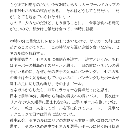
もう疲労困憊なのだが、今夜24時からサッカーワールドカップの
日本対セネガルの試合がある。 それはどうしても見たい。 だ
が、とても起きていられそうにない。
なので、夕方なのだけど、もう寝ることに。 食事は食べる時間
がないので、卵かけご飯だけ食べて、19時に就寝……
23時50分に目覚ましをセットしておいたので、サッカーの前には
起きることができた。 この時間から遅い夕飯を食べながら、セ
ネガル戦を観戦する。
前半開始早々、セネガルに先制点を許す。 許すというか、あれ
はキーパーの川島のミスだったと思う。 目の前にセネガルの選
手がいるのに、なぜかその選手の足元にパンチング。 セネガル
の選手は全く足を動かしていないのに、パンチングしたボールが
選手の足に辺り跳ね返り、そのままゴール。
セネガルからしたら、非常にラッキーな得点だったと思う。
日本は前半34分、柴崎から前線の長友への長いパス。 長友はエ
リア内で2人の選手に囲まれながら、上手くボールを捌いて乾に
パス。 乾は一人交してゴール右下に向けてシュート。 見事な
テクニックで日本は同点に追いついた。
後半26分、セネガルはエリアの左側から右側へ鋭いゴロのパスを
通す。 そのパスの途中でセネガル選手がボールに軽く触り軌道