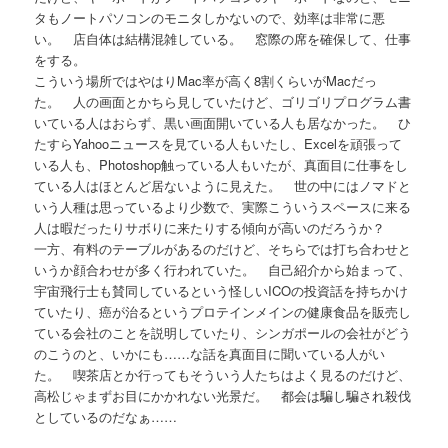
タもノートパソコンのモニタしかないので、効率は非常に悪
い。 店自体は結構混雑している。 窓際の席を確保して、仕事
をする。
こういう場所ではやはりMac率が高く8割くらいがMacだっ
た。 人の画面とかちら見していたけど、ゴリゴリプログラム書
いている人はおらず、黒い画面開いている人も居なかった。 ひ
たすらYahooニュースを見ている人もいたし、Excelを頑張って
いる人も、Photoshop触っている人もいたが、真面目に仕事をし
ている人はほとんど居ないように見えた。 世の中にはノマドと
いう人種は思っているより少数で、実際こういうスペースに来る
人は暇だったりサボりに来たりする傾向が高いのだろうか？
一方、有料のテーブルがあるのだけど、そちらでは打ち合わせと
いうか顔合わせが多く行われていた。 自己紹介から始まって、
宇宙飛行士も賛同しているという怪しいICOの投資話を持ちかけ
ていたり、癌が治るというプロテインメインの健康食品を販売し
ている会社のことを説明していたり、シンガポールの会社がどう
のこうのと、いかにも……な話を真面目に聞いている人がい
た。 喫茶店とか行ってもそういう人たちはよく見るのだけど、
高松じゃまずお目にかかれない光景だ。 都会は騙し騙され殺伐
としているのだなぁ……