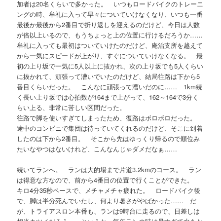
加者は20名くらいで多かった。 いつもロードバイクのトレーニ
ングの時、牟礼に入って早々についていけなくなり、いつも一番
最後か最後から2番目で折り返しを迎えるのだけど、今日は人数
が倍以上いるので、もうちょっと上の位置に行けるだろうか……
牟礼に入っても最初はついていけたのだけど、庵治支所を越えて
から一気にスピードが上がり、すぐについていけなくなる。 最
初の上り坂で一気に5人以上に抜かれ、次の上り坂でも5人くらい
に抜かれて、頑張って漕いでいたのだけど、結局往路は下から5
番目くらいだった。 こんなに頑張って漕いだのに…… 1km続
く長い上り坂では心拍数が164まで上がって、162～164で3分く
らい上る、非常に苦しい区間だった。
往路で脚を使いすぎてしまったため、復路はボロボロだった。
途中のコンビニで集団は待っていてくれるのだけど、そこに到着
したのは下から2番目。 そこから先はゆっくり帰るので順位み
たいなやつはないけれど、こんなんじゃダメだなぁ……
続いてランへ。 ランは大的場まで片道3.2kmのコース。 ラン
は得意な方なので、前から4番目の位置で行くことができた。
キロ4分35秒ペースで、メチャメチャ疲れた。 ロードバイク後
で、脚は半分死んでいたし、何より暑さがやばかった…… だ
が、トライアスロン本番も、ランは9時台に走るので、日差しは