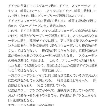
ドイツの所属しているグループFは、ドイツ、スウェーデン、メ
キシコ、韓国の4チーム。 メキシコはドイツ、韓国に勝利して
おり勝ち点6で、既にグループリーグ通過を決めている。
ドイツとスウェーデンは1勝1敗で勝ち点3、韓国は0勝2敗で勝ち
点0で、グループリーグの自力通過は無い。
この後、ドイツ対韓国、メキシコ対スウェーデンの試合があるの
だけど、韓国がグループリーグ通過するには、メキシコがスウェ
ーデンに勝ち、韓国がドイツに勝ち、更に得失点差でスウェーデ
ンを上回るか、得失点差が同じ場合スウェーデンより得点数が多
くなくてはならない。 得点数が同じだった場合、直接対決の結
果が優先されるのでスウェーデンの勝ちとなる。 スウェーデン
の得失点差は0、韓国は-2。 なので、スウェーデンが負けると
したら最小で1点差なので、韓国は2点以上の点差でドイツに勝利
しなくてはならない。 非常に厳しい。
一方スウェーデンとドイツは同じ勝ち点で並んでいるのでお互い
に次の試合がとても大切となる。 得失点差はどちらも0。 得
点数はどちらも2。 完全に拮抗している。
状況はスウェーデンの方が不利で、直接対決に負けているので、
お互いに勝ちor引き分けの場合でも、得点数がドイツを上回らな
ければ敗退となる。
スウェーデンが勝ち上がる条件は