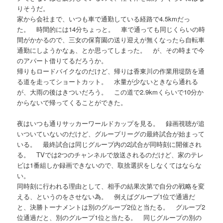
りそうだ。
家から会社まで、いつも車で通勤している経路で4.5kmだっ
た。 時間的には14分ちょっと。 車で通っても同じくらいの時
間がかかるので、三女の保育園の送り迎えが無くなったら自転車
通勤にしようかなぁ、とか思ってしまった。 が、その時まで今
のアパート借りてるだろうか。
帰りもロードバイクなのだけど、帰りは香東川の作業用堤防を通
る道を走ってショートカット。 水量が少ないときなら通れる
が、大雨の後はきついだろう。 この道で2.9kmくらいで10分か
からないで帰ってくることができた。
夜はいつも通りサッカーワールドカップを見る。 録画視聴が追
いついていないのだけど、グループリーグの最終試合が始まって
いる。 最終試合は同じグループ内の2試合が同時刻に開催され
る。 TVでは2つのチャンネルで放送されるのだけど、家のテレ
ビは1番組しか録画できないので、取捨選択をしなくてはならな
い。
同時刻に行われる理由として、相手の結果次第で自分の戦略を変
える、というのをさせない為。 例えばグループ1位で通過だ
と、決勝トーナメントは別のグループ2位と当たる。 グループ2
位通過だと、別のグループ1位と当たる。 同じグループの別の