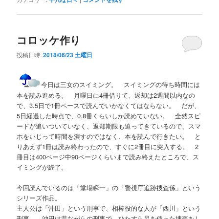
コロッケ作り
投稿日時:
2018/06/23 土曜日
今日は三女のスイミング。 スイミングの待ち時間には
本を読み進める。 月曜日に4冊借りて、返却は2週間以内なの
で、3.5日で1冊ペースで読んでいかなくてはならない。 だが、
5日経過した時点で、0.8冊くらいしか読めていない。 全然スピ
ードが追いついていなく、返却期限も迫ってきているので、スマ
ホをいじって時間を潰すのではなく、本を読んで行きたい。 と
りあえず1冊は読み終わったので、すぐに2冊目に突入する。 2
冊目は400ページ中90ページくらいまで読み終えたところで、ス
イミングが終了。
今回読んでいるのは「堂場瞬一」の「警視庁追跡捜査係」という
シリーズ作品。
主人公は「沖田」という刑事で、相棒役的な人が「西川」という
刑事。 沖田は昔ながらの刑事で、ひたすら足を使った捜査をし