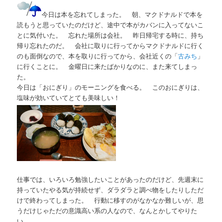
今日は本を忘れてしまった。 朝、マクドナルドで本を
読もうと思っていたのだけど、途中で本がカバンに入ってないこ
とに気付いた。 忘れた場所は会社。 昨日帰宅する時に、持ち
帰り忘れたのだ。 会社に取りに行ってからマクドナルドに行く
のも面倒なので、本を取りに行ってから、会社近くの「
古みち
」
に行くことに。 金曜日に来たばかりなのに、また来てしまっ
た。
今日は「おにぎり」のモーニングを食べる。 このおにぎりは、
塩味が効いていてとても美味しい！
仕事では、いろいろ勉強したいことがあったのだけど、先週末に
持っていたやる気が持続せず、ダラダラと調べ物をしたりしただ
けで終わってしまった。 行動に移すのがなかなか難しいが、思
うだけじゃただの意識高い系の人なので、なんとかしてやりた
い。