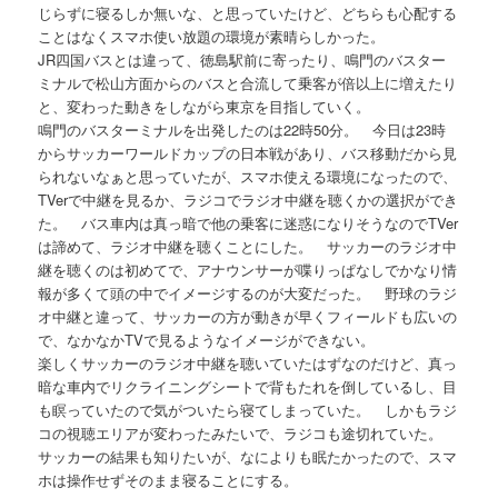
じらずに寝るしか無いな、と思っていたけど、どちらも心配する
ことはなくスマホ使い放題の環境が素晴らしかった。
JR四国バスとは違って、徳島駅前に寄ったり、鳴門のバスター
ミナルで松山方面からのバスと合流して乗客が倍以上に増えたり
と、変わった動きをしながら東京を目指していく。
鳴門のバスターミナルを出発したのは22時50分。 今日は23時
からサッカーワールドカップの日本戦があり、バス移動だから見
られないなぁと思っていたが、スマホ使える環境になったので、
TVerで中継を見るか、ラジコでラジオ中継を聴くかの選択ができ
た。 バス車内は真っ暗で他の乗客に迷惑になりそうなのでTVer
は諦めて、ラジオ中継を聴くことにした。 サッカーのラジオ中
継を聴くのは初めてで、アナウンサーが喋りっぱなしでかなり情
報が多くて頭の中でイメージするのが大変だった。 野球のラジ
オ中継と違って、サッカーの方が動きが早くフィールドも広いの
で、なかなかTVで見るようなイメージができない。
楽しくサッカーのラジオ中継を聴いていたはずなのだけど、真っ
暗な車内でリクライニングシートで背もたれを倒しているし、目
も瞑っていたので気がついたら寝てしまっていた。 しかもラジ
コの視聴エリアが変わったみたいで、ラジコも途切れていた。
サッカーの結果も知りたいが、なによりも眠たかったので、スマ
ホは操作せずそのまま寝ることにする。