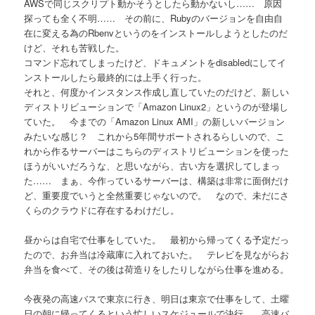
AWSで同じスクリプト動かそうとしたら動かないし…… 原因
探っても全く不明…… その前に、Rubyのバージョンを自由自
在に変える為のRbenvというのをインストールしようとしたのだ
けど、それも苦戦した。
コマンド忘れてしまったけど、ドキュメントをdisabledにしてイ
ンストールしたら最終的には上手く行った。
それと、何度かインスタンス作成し直していたのだけど、新しい
ディストリビューションで「Amazon Linux2」というのが登場し
ていた。 今までの「Amazon Linux AMI」の新しいバージョン
みたいな感じ？ これから5年間サポートされるらしいので、こ
れから作るサーバーはこちらのディストリビューションを使った
ほうがいいだろうな、と思いながら、古い方を選択してしまっ
た…… まぁ、今作っているサーバーは、構築は非常に面倒だけ
ど、重要度でいうと全然重要じゃないので。 なので、未だにさ
くらのクラウドに存在するわけだし。
昼からは自宅で仕事をしていた。 最初から帰ってくる予定だっ
たので、お弁当は冷蔵庫に入れておいた。 テレビを見ながらお
弁当を食べて、その後は荷造りをしたりしながら仕事を進める。
今夜発の高速バスで東京に行き、明日は東京で仕事をして、土曜
日の朝に帰ってくるという忙しいスケジュールで決行。 高速バ