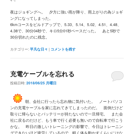
夜はジョギングへ。 夕方に強い雨が降り、雨上がりの為ジョギ
ングになってしまった。
6kmコースをビルドアップで、5.33、5.14、5.02、4.51、4.48、
4.38で、30分04秒で、キロ5分01秒ペースだった。 あと5秒で
30分切れたのに残念。
カテゴリー:
平凡な日々
|
コメントを残す
充電ケーブルを忘れる
投稿日時:
2018/06/25 月曜日
朝、会社に行ったら忘れ物に気付いた。 ノートパソコ
ンの充電ケーブルを家に忘れてきてしまったのだ。 面倒だけど
取りに帰らないとバッテリーが持たないので一旦帰宅。 また会
社に戻るのだけど、もう車で行く必要も無いので自転車で行こう
かな。 昨日の激しいトレーニングの影響で、今日はトレーニン
グできないほど疲労しているので、軽く体を動かすくらいにはな