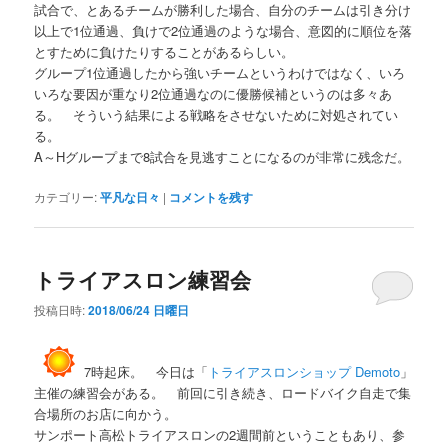
試合で、とあるチームが勝利した場合、自分のチームは引き分け
以上で1位通過、負けで2位通過のような場合、意図的に順位を落
とすために負けたりすることがあるらしい。
グループ1位通過したから強いチームというわけではなく、いろ
いろな要因が重なり2位通過なのに優勝候補というのは多々あ
る。 そういう結果による戦略をさせないために対処されてい
る。
A～Hグループまで8試合を見逃すことになるのが非常に残念だ。
カテゴリー:
平凡な日々
|
コメントを残す
トライアスロン練習会
投稿日時:
2018/06/24 日曜日
7時起床。 今日は「
トライアスロンショップ Demoto
」
主催の練習会がある。 前回に引き続き、ロードバイク自走で集
合場所のお店に向かう。
サンポート高松トライアスロンの2週間前ということもあり、参