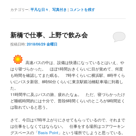
カテゴリー:
平凡な日々
、
写真付き
|
コメントを残す
新橋で仕事、上野で飲み会
投稿日時:
2018/06/29 金曜日
高速バスの中は、設備は快適になっているとはいえ、や
はり寝づらかった。 ほぼ1時間おきくらいに目が覚めて、何度
も時間を確認してまた眠る。 7時半くらいに横浜駅、8時半くら
いにバスタ新宿、8時50分くらいに東京駅鍛冶橋駐車場に到着し
た。
11時間半に及ぶバスの旅、疲れたなぁ。 ただ、寝づらかったけ
ど睡眠時間的には十分で、普段6時間くらいのところが9時間近く
は取れていると思う。
さて、今日は17時半上がりにさせてもらっているので、それまで
は仕事をしなくてはならない。 仕事をする場所はコアワーキン
グスペースの「
Basis Point
」という場所でしようと思っている。