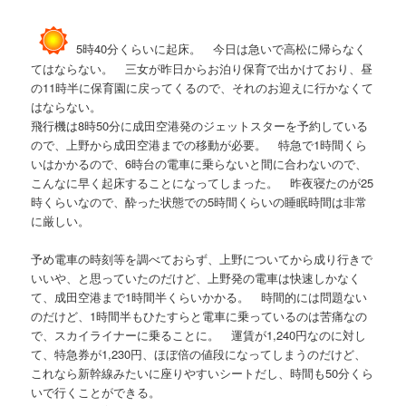
5時40分くらいに起床。 今日は急いで高松に帰らなく
てはならない。 三女が昨日からお泊り保育で出かけており、昼
の11時半に保育園に戻ってくるので、それのお迎えに行かなくて
はならない。
飛行機は8時50分に成田空港発のジェットスターを予約している
ので、上野から成田空港までの移動が必要。 特急で1時間くら
いはかかるので、6時台の電車に乗らないと間に合わないので、
こんなに早く起床することになってしまった。 昨夜寝たのが25
時くらいなので、酔った状態での5時間くらいの睡眠時間は非常
に厳しい。
予め電車の時刻等を調べておらず、上野についてから成り行きで
いいや、と思っていたのだけど、上野発の電車は快速しかなく
て、成田空港まで1時間半くらいかかる。 時間的には問題ない
のだけど、1時間半もひたすらと電車に乗っているのは苦痛なの
で、スカイライナーに乗ることに。 運賃が1,240円なのに対し
て、特急券が1,230円、ほぼ倍の値段になってしまうのだけど、
これなら新幹線みたいに座りやすいシートだし、時間も50分くら
いで行くことができる。