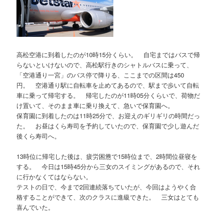
高松空港に到着したのが10時15分くらい。 自宅まではバスで帰
らないといけないので、高松駅行きのシャトルバスに乗って、
「空港通り一宮」のバス停で降りる、ここまでの区間は450
円。 空港通り駅に自転車を止めてあるので、駅まで歩いて自転
車に乗って帰宅する。 帰宅したのが11時05分くらいで、荷物だ
け置いて、そのまま車に乗り換えて、急いで保育園へ。
保育園に到着したのは11時25分で、お迎えのギリギリの時間だっ
た。 お昼はくら寿司を予約していたので、保育園で少し遊んだ
後くら寿司へ。
13時位に帰宅した後は、疲労困憊で15時位まで、2時間位昼寝を
する。 今日は15時45分から三女のスイミングがあるので、それ
に行かなくてはならない。
テストの日で、今まで2回連続落ちていたが、今回はようやく合
格することができて、次のクラスに進級できた。 三女はとても
喜んでいた。