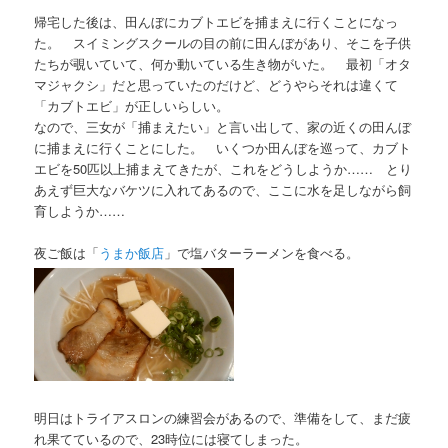
帰宅した後は、田んぼにカブトエビを捕まえに行くことになっ
た。 スイミングスクールの目の前に田んぼがあり、そこを子供
たちが覗いていて、何か動いている生き物がいた。 最初「オタ
マジャクシ」だと思っていたのだけど、どうやらそれは違くて
「カブトエビ」が正しいらしい。
なので、三女が「捕まえたい」と言い出して、家の近くの田んぼ
に捕まえに行くことにした。 いくつか田んぼを巡って、カブト
エビを50匹以上捕まえてきたが、これをどうしようか…… とり
あえず巨大なバケツに入れてあるので、ここに水を足しながら飼
育しようか……
夜ご飯は「
うまか飯店
」で塩バターラーメンを食べる。
明日はトライアスロンの練習会があるので、準備をして、まだ疲
れ果てているので、23時位には寝てしまった。