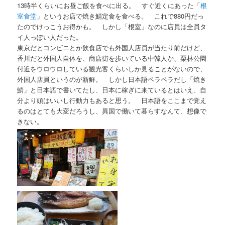
13時半くらいにお昼ご飯を食べに出る。 すぐ近くにあった「
根
室食堂
」というお店で焼き鯖定食を食べる。 これで880円だっ
たのでけっこうお得かも。 しかし「根室」なのに店員は全員タ
イ人っぽい人だった。
東京だとコンビニとか飲食店でも外国人店員が当たり前だけど、
香川だと外国人自体を、商店街を歩いている中韓人か、栗林公園
付近をウロウロしている観光客くらいしか見ることがないので、
外国人店員というのが新鮮。 しかし日本語ペラペラだし「焼き
鯖」と日本語で書いてたし、日本に稼ぎに来ているとはいえ、自
分より頭はいいし行動力もあると思う。 日本語をここまで覚え
るのはとても大変だろうし、異国で働いて暮らすなんて、想像で
きない。