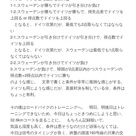
1-1.スウェーデンが勝ちでドイツが引き分けか負け
1-2.スウェーデンが勝ちでドイツが勝ちで、得失点差でドイツを
上回る or 得点数でドイツを上回る
となると、ドイツ次第だが、最低でも2点取らなくてはならな
い
2-1.スウェーデンが引き分けでドイツが引き分けで、得点数でド
イツを上回る
となると、ドイツ次第だが、スウェーデンは最低でも1点取ら
なくてはならない
2-2.スウェーデンが引き分けでドイツが負け
3.スウェーデンが負けで、韓国が2点差以内かつスウェーデンの
得点数+2得点以内でドイツに勝ち
のような感じ。 文章で書くと条件が非常に複雑な感じがする。
ドイツも同じような感じだが、直接対決を制している分、条件は
ちょっと有利。
その後はロードバイクのトレーニングへ。 明日、明後日はトレ
ーニングできないため、今日はちょっときつめにしようと思い、
32.6kmコースを走ることに。 もちろん記録狙いで。
気温も湿度も高く、条件は悪そうなのだけど頑張らなくては。
今日は信号のタイミングが良く、終盤の国道193号線の川東の交