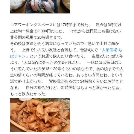
コアワーキングスペースには17時半まで居た。 料金は3時間以
上は均一料金で2,000円だった。 それからは日記にも書けない
非公開の私用で20時過ぎまで。
その後は友達と会う約束になっていたので、急いで上野に向か
う。 上野で仲の良い友達と合流して、合計4人で「
大衆酒場 ち
ばチャン
」というお店で飲んだり食べたり。 友達2人とは約3年
ぶり、1人はGWに会ったので2ヶ月ぶり。 一緒にほぼ毎日のよ
うに遊んでいたのが18～20歳くらいの頃なので、あの頃までの人
生の倍くらいの時間が経っているね、あっという間だね、という
話で盛り上がった。 皆終電があるので24時前くらいにお開きと
なる。 自分の都合だけど、21時開始はちょっと遅かったなぁ、
もっと飲みたかった。