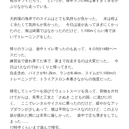
相当キツイだろう。 というか、毎年ランの時は暑すぎて水をか
ぶりながら走っている。
大的場の海岸でのスイムはとても気持ちが良かった。 水は程よ
く冷たくて気持ちが良かった。 今日は波があって泳ぎにくかっ
たのと、海は綺麗ではなかったのだけど、1,100mくらい海で泳
いでトレーニングをした。
帰りのランは、途中トイレ寄ったのもあって、キロ5分14秒ペー
スだった。
練習会で疲れ果てた体で、家まで自走するのは大変だった。 今
日は1人なのでゆっくりと帰ってきた。
自走含め、バイクが61.2km、ランが6.4km、スイムが1,100mの
トレーニングで、トライアスロン本番さながらの強度だった。
帰宅してシャワーを浴びてウェットスーツを洗って、荷物を片付
けてからは、長男と三女と「さぬき こどもの国」に遊びに行
く。 ここでレンタルサイクルに乗ったのだけど、緩やかなアッ
プダウンが少しあって、後は平坦なコースなのだけど、この上り
坂が疲れた脚には非常に厳しかった。 途中で立ち漕ぎをしてし
まった……
17時半くらいまで遊んで帰宅。