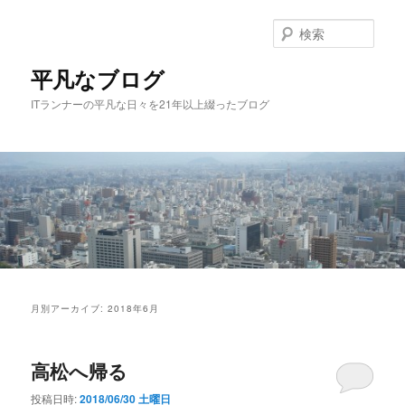
メ
サ
イ
ブ
検
ン
コ
索
コ
ン
平凡なブログ
ン
テ
ITランナーの平凡な日々を21年以上綴ったブログ
テ
ン
ン
ツ
ツ
へ
へ
移
移
動
動
メ
イ
月別アーカイブ:
2018年6月
ン
メ
ニ
高松へ帰る
ュ
ー
投稿日時:
2018/06/30 土曜日