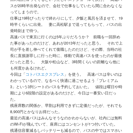
スが20時半出発なので、会社で仕事をしていたら間に合わなくな
ってしまうので。
仕事は19時ぴったりで終わりにして、夕飯と風呂を済ませて、19
時半くらいに出発。 妻に高松駅まで送ってもらって、バスの出
発時刻まで待つ。
高速バスで東京に行くのは5年ぶりだろうか？ 前職を一回辞め
た事があったのだけど、あれが2013年だったと思う。 それで上
司が手を差し伸べてくれて復職したのだけど、その際、当時の社
長に直接謝罪しに行った時に、移動で高速バスを使ったのが最後
だったと思う。 大阪や松山など、3時間くらいの距離なら他に
も何度かあるけれど。
今回は「
コトバスエクスプレス
」を使う。 高速バスは辛いのは
わかっているので、なるべく快適に過ごせるよう「プレミアム
3」という3列シートのバスを予約しておいた。 値段は曜日や時
期により6段階の設定があるのだけど、今日は一番安い日だっ
た。
残座席数の関係か、早割は利用できずに定価だったが、それでも
8,900円とかなりお得だった。
最近の高速バスはみんなそうなのかわからないが、社内には無料
のWi-Fiが飛んでいて、座席にはコンセントが1つ付いていた。
残通信容量減るしバッテリーも減るので、バスの中ではスマホい