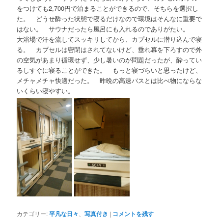
をつけても2,700円で泊まることができるので、そちらを選択し
た。 どうせ酔った状態で寝るだけなので環境はそんなに重要で
はない。 サウナだったら風呂にも入れるのでありがたい。
大浴場で汗を流してスッキリしてから、カプセルに潜り込んで寝
る。 カプセルは密閉はされてないけど、垂れ幕を下ろすので外
の空気があまり循環せず、少し暑いのが問題だったが、酔ってい
るしすぐに寝ることができた。 もっと寝づらいと思ったけど、
メチャメチャ快適だった。 昨晩の高速バスとは比べ物にならな
いくらい寝やすい。
カテゴリー:
平凡な日々
、
写真付き
|
コメントを残す