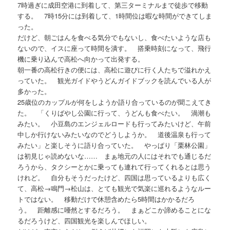
7時過ぎに成田空港に到着して、第三ターミナルまで徒歩で移動
する。 7時15分には到着して、1時間位は暇な時間ができてしま
った。
だけど、朝ごはんを食べる気分でもないし、食べたいような店も
ないので、イスに座って時間を潰す。 搭乗時刻になって、飛行
機に乗り込んで高松へ向かって出発する。
朝一番の高松行きの便には、高松に遊びに行く人たちで溢れかえ
っていた。 観光ガイドやうどんガイドブックを読んでいる人が
多かった。
25歳位のカップルが何をしようか語り合っているのが聞こえてき
た。 「くりばやし公園に行って、うどんも食べたい。 渦潮も
みたい。 小豆島のエンジェルロードも行ってみたいけど、午前
中しか行けないみたいなのでどうしようか。 道後温泉も行って
みたい」と楽しそうに語り合っていた。 やっぱり「栗林公園」
は初見じゃ読めないな…… まぁ地元の人にはそれでも通じるだ
ろうから、タクシーとかに乗っても連れて行ってくれるとは思う
けれど。 自分もそうだったけど、四国は思っているよりも広く
て、高松→鳴門→松山は、とても観光で気楽に巡れるようなルー
トではない。 移動だけで休憩含めたら5時間はかかるだろ
う。 距離感に唖然とするだろう。 まぁどこか諦めることにな
るだろうけど、四国観光を楽しんでほしい。