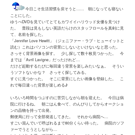
今日こそ生活習慣を戻そうと…… 朝になっても寝ない
ことにした。
ゆうべDVDを見ていてとてもカワイイハリウッド女優を見つけ
た。 普段は見もしない英語だらけのスタッフロールを真剣に見
て、名前を探した。
「Jennifer Love Hewitt」（ジェニファー・ラブ・ヒューイットと
読む）これはパソコンの背景にしないといけないなと思った。
さっそく背景画像を探す。 少し探して数十枚見つかった。 今
までは「Avril Lavigne」だったけれど…
だけど起動するたびに毎回違う背景を楽しみたいなぁ。 そうい
うソフトないかな？ さっそく探してみる。
すぐに見つかった。 そこに背景にしたい画像を登録した。 こ
れで毎日違った背景が楽しめる♪
いろいろ時間をつぶすのに苦労しながら朝を迎えた。 今日は病
院に行けるね。 朝ごはん食べて、のんびりしてからオークショ
ンの品物を持って出発。
郵便局に行って全部発送してきた。 それから病院へ…
すごい混んでいて呼ばれるまで80分くらい待った。 病院のソフ
ァーでうとうとしながら…