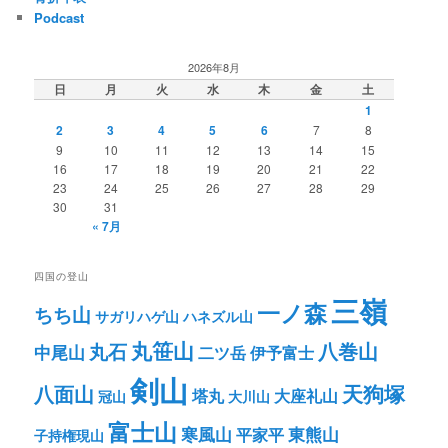
Podcast
2026年8月
日
月
火
水
木
金
土
1
2
3
4
5
6
7
8
9
10
11
12
13
14
15
16
17
18
19
20
21
22
23
24
25
26
27
28
29
30
31
« 7月
四国の登山
三嶺
一ノ森
ちち山
サガリハゲ山
ハネズル山
丸笹山
八巻山
丸石
中尾山
二ツ岳
伊予富士
剣山
八面山
天狗塚
塔丸
大座礼山
冠山
大川山
富士山
寒風山
東熊山
平家平
子持権現山