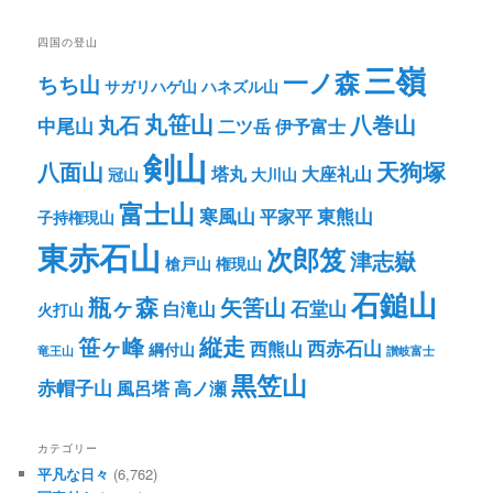
四国の登山
三嶺
一ノ森
ちち山
サガリハゲ山
ハネズル山
丸笹山
八巻山
丸石
中尾山
二ツ岳
伊予富士
剣山
八面山
天狗塚
塔丸
大座礼山
冠山
大川山
富士山
寒風山
東熊山
平家平
子持権現山
東赤石山
次郎笈
津志嶽
槍戸山
権現山
石鎚山
瓶ヶ森
矢筈山
石堂山
白滝山
火打山
笹ヶ峰
縦走
西赤石山
西熊山
綱付山
竜王山
讃岐富士
黒笠山
赤帽子山
風呂塔
高ノ瀬
カテゴリー
平凡な日々
(6,762)