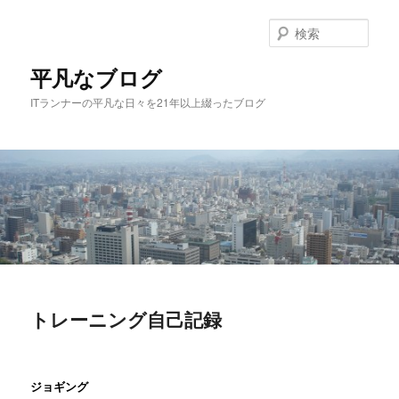
メ
イ
検
ン
索
コ
平凡なブログ
ン
ITランナーの平凡な日々を21年以上綴ったブログ
テ
ン
ツ
へ
移
動
メ
イ
ン
トレーニング自己記録
メ
ニ
ュ
ジョギング
ー