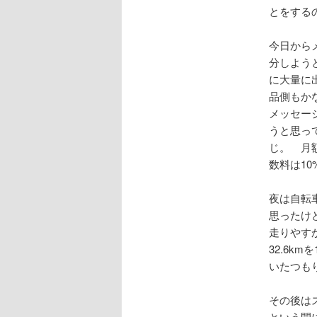
とをする
今日から
分しよう
に大量に
品側もか
メッセー
うと思っ
じ。 月
数料は1
夜は自転
思ったけ
走りやす
32.6k
いたつも
その後は
という間