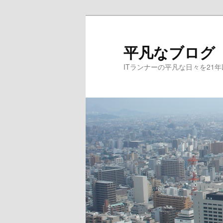
メ
イ
ン
平凡なブログ
コ
ITランナーの平凡な日々を21
ン
テ
ン
ツ
へ
移
動