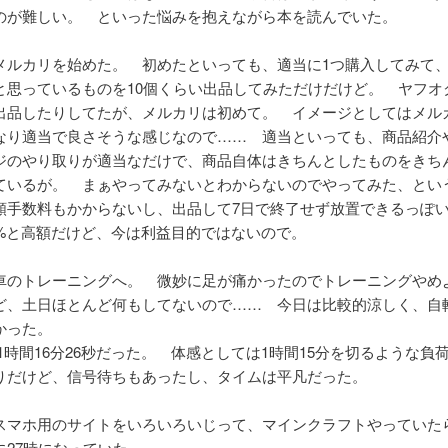
のが難しい。 といった悩みを抱えながら本を読んでいた。
メルカリを始めた。 初めたといっても、適当に1つ購入してみて
と思っているものを10個くらい出品してみただけだけど。 ヤフオ
出品したりしてたが、メルカリは初めて。 イメージとしてはメル
なり適当で良さそうな感じなので…… 適当といっても、商品紹介
ジのやり取りが適当なだけで、商品自体はきちんとしたものをきち
ているが。 まぁやってみないとわからないのでやってみた、とい
額手数料もかからないし、出品して7日で終了せず放置できるっぽ
0%と高額だけど、今は利益目的ではないので。
車のトレーニングへ。 微妙に足が痛かったのでトレーニングやめ
ど、土日ほとんど何もしてないので…… 今日は比較的涼しく、自
かった。
mを1時間16分26秒だった。 体感としては1時間15分を切るような負
りだけど、信号待ちもあったし、タイムは平凡だった。
スマホ用のサイトをいろいろいじって、マインクラフトやっていた
に27時になっていた……