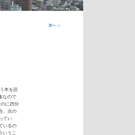
次へ
→
う本を読
集なので
のに25分
合、次の
ってい
ているの
ういうこ