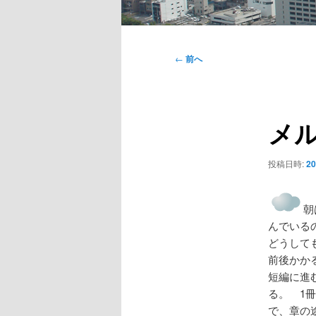
メ
イ
投
←
前へ
ン
稿
メ
ナ
ニ
ビ
ュ
メ
ゲ
ー
ー
シ
投稿日時:
2
ョ
ン
朝
んでいる
どうして
前後かか
短編に進
る。 1
で、章の