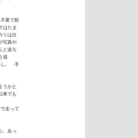
、不要で処
クはたま
カリは出
や写真や
んと送ろ
う感
いし。 手
ようかと
転車でも
荷で走って
ら、あっ