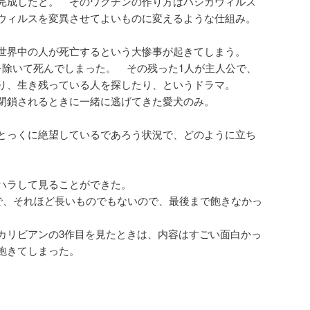
完成したと。 そのワクチンの作り方はハシカウィルス
ウィルスを変異させてよいものに変えるような仕組み。
世界中の人が死亡するという大惨事が起きてしまう。
を除いて死んでしまった。 その残った1人が主人公で、
り、生き残っている人を探したり、というドラマ。
閉鎖されるときに一緒に逃げてきた愛犬のみ。
とっくに絶望しているであろう状況で、どのように立ち
ハラして見ることができた。
いで、それほど長いものでもないので、最後まで飽きなかっ
カリビアンの3作目を見たときは、内容はすごい面白かっ
飽きてしまった。