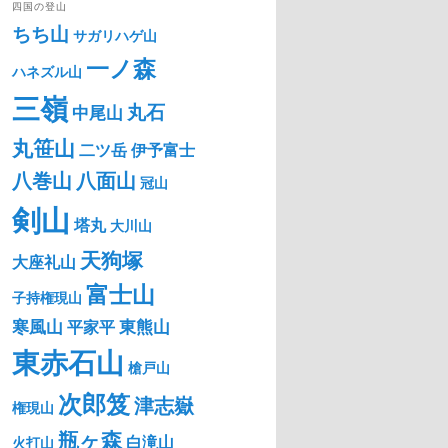
四国の登山
ちち山
サガリハゲ山
一ノ森
ハネズル山
三嶺
丸石
中尾山
丸笹山
二ツ岳
伊予富士
八巻山
八面山
冠山
剣山
塔丸
大川山
天狗塚
大座礼山
富士山
子持権現山
寒風山
東熊山
平家平
東赤石山
槍戸山
次郎笈
津志嶽
権現山
瓶ヶ森
白滝山
火打山