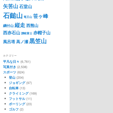
矢筈山
石堂山
石鎚山
笹ヶ峰
竜王山
縦走
西熊山
綱付山
西赤石山
赤帽子山
讃岐富士
黒笠山
風呂塔
高ノ瀬
カテゴリー
平凡な日々
(6,761)
写真付き
(2,538)
スポーツ
(624)
登山
(204)
ジョギング
(97)
自転車
(13)
クライミング
(169)
フットサル
(11)
ボーリング
(23)
ゴルフ
(2)