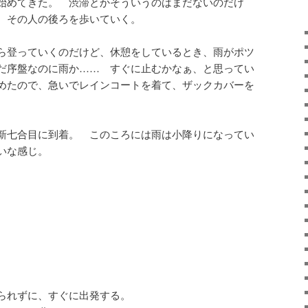
始めてきた。 渋滞とかそういうのはまだないのだけ
 その人の後ろを歩いていく。
ら登っていくのだけど、休憩をしているとき、雨がポツ
だ序盤なのに雨か…… すぐに止むかなぁ、と思ってい
めたので、急いでレインコートを着て、ザックカバーを
新七合目に到着。 このころには雨は小降りになってい
いな感じ。
られずに、すぐに出発する。