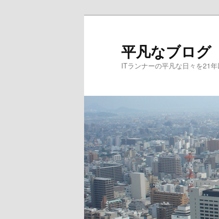
メ
サ
イ
ブ
ン
コ
平凡なブログ
コ
ン
ITランナーの平凡な日々を21
ン
テ
テ
ン
ン
ツ
ツ
へ
へ
移
移
動
動