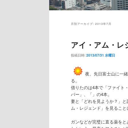
メ
イ
月別アーカイブ:
2013年7月
ン
メ
ニ
アイ・アム・レ
ュ
ー
投稿日時:
2013/07/31 水曜日
夜、先日富士山に一緒
る。
借りたのは4本で「ファイト
バー」、「」の4本。
妻と「どれを見ようか？」と
ム・レジェンド」を見ること
ガンなどが完璧に直る薬をと