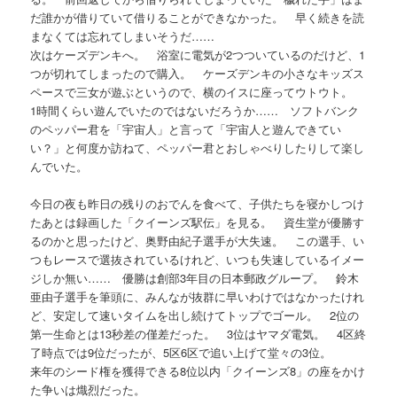
だ誰かが借りていて借りることができなかった。 早く続きを読
まなくては忘れてしまいそうだ……
次はケーズデンキへ。 浴室に電気が2つついているのだけど、1
つが切れてしまったので購入。 ケーズデンキの小さなキッズス
ペースで三女が遊ぶというので、横のイスに座ってウトウト。
1時間くらい遊んでいたのではないだろうか…… ソフトバンク
のペッパー君を「宇宙人」と言って「宇宙人と遊んできてい
い？」と何度か訪ねて、ペッパー君とおしゃべりしたりして楽し
んでいた。
今日の夜も昨日の残りのおでんを食べて、子供たちを寝かしつけ
たあとは録画した「クイーンズ駅伝」を見る。 資生堂が優勝す
るのかと思ったけど、奥野由紀子選手が大失速。 この選手、い
つもレースで選抜されているけれど、いつも失速しているイメー
ジしか無い…… 優勝は創部3年目の日本郵政グループ。 鈴木
亜由子選手を筆頭に、みんなが抜群に早いわけではなかったけれ
ど、安定して速いタイムを出し続けてトップでゴール。 2位の
第一生命とは13秒差の僅差だった。 3位はヤマダ電気。 4区終
了時点では9位だったが、5区6区で追い上げて堂々の3位。
来年のシード権を獲得できる8位以内「クイーンズ8」の座をかけ
た争いは熾烈だった。