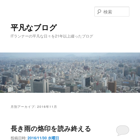
メ
サ
イ
ブ
検
ン
コ
索
コ
ン
平凡なブログ
ン
テ
ITランナーの平凡な日々を21年以上綴ったブログ
テ
ン
ン
ツ
ツ
へ
へ
移
移
動
動
メ
イ
月別アーカイブ:
2016年11月
ン
メ
ニ
長き雨の烙印を読み終える
ュ
ー
投稿日時:
2016/11/30 水曜日