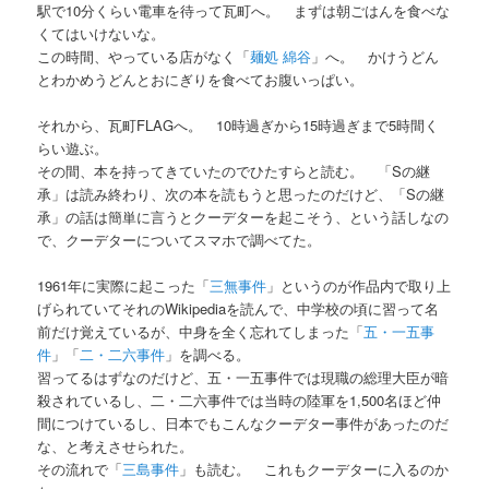
駅で10分くらい電車を待って瓦町へ。 まずは朝ごはんを食べな
くてはいけないな。
この時間、やっている店がなく「
麺処 綿谷
」へ。 かけうどん
とわかめうどんとおにぎりを食べてお腹いっぱい。
それから、瓦町FLAGへ。 10時過ぎから15時過ぎまで5時間く
らい遊ぶ。
その間、本を持ってきていたのでひたすらと読む。 「Sの継
承」は読み終わり、次の本を読もうと思ったのだけど、「Sの継
承」の話は簡単に言うとクーデターを起こそう、という話しなの
で、クーデターについてスマホで調べてた。
1961年に実際に起こった「
三無事件
」というのが作品内で取り上
げられていてそれのWikipediaを読んで、中学校の頃に習って名
前だけ覚えているが、中身を全く忘れてしまった「
五・一五事
件
」「
二・二六事件
」を調べる。
習ってるはずなのだけど、五・一五事件では現職の総理大臣が暗
殺されているし、二・二六事件では当時の陸軍を1,500名ほど仲
間につけているし、日本でもこんなクーデター事件があったのだ
な、と考えさせられた。
その流れで「
三島事件
」も読む。 これもクーデターに入るのか