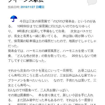
投稿日時:
2016/11/27 日曜日
今日は三女の保育園で「のびのび発表会」というのがあ
る。 10時50分までに保育園に行けばいいのでかなりゆっく
り。 9時過ぎに起床して準備をして出発。 次女はバスケだ
が、長女と長男も一緒に着いてくる。 外は強い雨が降ってい
て、保育園の駐車場は土の場所だったので、地面がぐしゃぐしゃ
だった。
発表会では、ハーモニカの練習風景と、ハーモニカを使って演
奏、「どんな色が好き」の歌を歌っていた。 20分もしないで終
了してすぐに解散になった。
それから次女のバスケを迎えにいって一旦帰宅。 お昼ごはんに
くら寿司に行こうと思ったのだけど、三女以外はみんな家でカッ
プラーメンを食べたいらしい。 なので、子供たちは置いて、三
女とくら寿司へ。
2人なので15皿食べて、二人共お腹いっぱい。
その後は図書館へ。 本を借り換えて、新しい小説を手に入れ
る。 まだ読み途中だった本もあるので、それはもう一度借り
る。 前回返してから借りられてしまっていた「穢れた手」はま