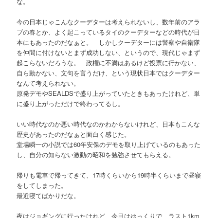
な。
今の日本じゃこんなクーデターは考えられないし、数年前のアラ
ブの春とか、よく起こっているタイのクーデターなどの時代が日
本にもあったのだなぁと。 しかしクーデターには警察や自衛隊
を仲間に付けないとまず成功しない、というので、現代じゃまず
起こらないだろうな。 政権に不満はあるけど投票に行かない、
自ら動かない、文句を言うだけ、という現状日本ではクーデター
なんて考えられない。
原発デモやSEALDSで盛り上がっていたときもあったけれど、単
に盛り上がっただけで終わってるし。
いい時代なのか悪い時代なのかわからないけれど、日本もこんな
歴史があったのだなぁと面白く感じた。
堂場瞬一の小説では60年安保のデモを取り上げているのもあった
し、自分の知らない激動の昭和を勉強させてもらえる。
帰りも電車で帰ってきて、17時くらいから19時半くらいまで昼寝
をしてしまった。
最近寝てばかりだな。
夜はジョギングに行ったけれど、今日はゆっくりで、ラスト1km