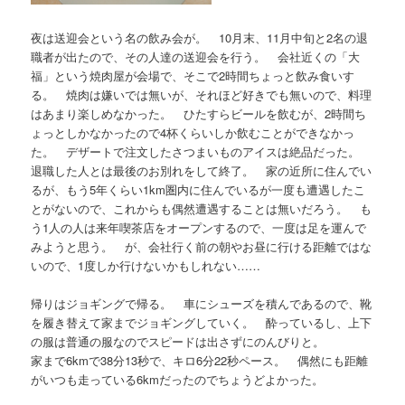
夜は送迎会という名の飲み会が。 10月末、11月中旬と2名の退
職者が出たので、その人達の送迎会を行う。 会社近くの「大
福」という焼肉屋が会場で、そこで2時間ちょっと飲み食いす
る。 焼肉は嫌いでは無いが、それほど好きでも無いので、料理
はあまり楽しめなかった。 ひたすらビールを飲むが、2時間ち
ょっとしかなかったので4杯くらいしか飲むことができなかっ
た。 デザートで注文したさつまいものアイスは絶品だった。
退職した人とは最後のお別れをして終了。 家の近所に住んでい
るが、もう5年くらい1km圏内に住んでいるが一度も遭遇したこ
とがないので、これからも偶然遭遇することは無いだろう。 も
う1人の人は来年喫茶店をオープンするので、一度は足を運んで
みようと思う。 が、会社行く前の朝やお昼に行ける距離ではな
いので、1度しか行けないかもしれない……
帰りはジョギングで帰る。 車にシューズを積んであるので、靴
を履き替えて家までジョギングしていく。 酔っているし、上下
の服は普通の服なのでスピードは出さずにのんびりと。
家まで6kmで38分13秒で、キロ6分22秒ペース。 偶然にも距離
がいつも走っている6kmだったのでちょうどよかった。