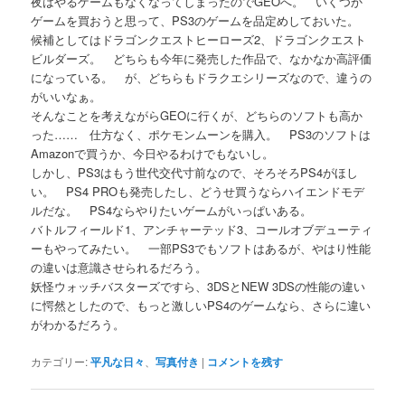
夜はやるゲームもなくなってしまったのでGEOへ。 いくつか
ゲームを買おうと思って、PS3のゲームを品定めしておいた。
候補としてはドラゴンクエストヒーローズ2、ドラゴンクエスト
ビルダーズ。 どちらも今年に発売した作品で、なかなか高評価
になっている。 が、どちらもドラクエシリーズなので、違うの
がいいなぁ。
そんなことを考えながらGEOに行くが、どちらのソフトも高か
った…… 仕方なく、ポケモンムーンを購入。 PS3のソフトは
Amazonで買うか、今日やるわけでもないし。
しかし、PS3はもう世代交代寸前なので、そろそろPS4がほし
い。 PS4 PROも発売したし、どうせ買うならハイエンドモデ
ルだな。 PS4ならやりたいゲームがいっぱいある。
バトルフィールド1、アンチャーテッド3、コールオブデューティ
ーもやってみたい。 一部PS3でもソフトはあるが、やはり性能
の違いは意識させられるだろう。
妖怪ウォッチバスターズですら、3DSとNEW 3DSの性能の違い
に愕然としたので、もっと激しいPS4のゲームなら、さらに違い
がわかるだろう。
カテゴリー:
平凡な日々
、
写真付き
|
コメントを残す