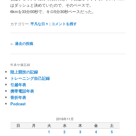
はダッシュと決めていたので、そのペースで。
6kmを33分00秒で、キロ5分30秒ペースだった。
カテゴリー:
平凡な日々
|
コメントを残す
投
←
過去の投稿
稿
ナ
ビ
年表や備忘録
ゲ
陸上競技の記録
ー
トレーニング自己記録
シ
引越年表
ョ
携帯電話年表
ン
骨折年表
Podcast
2016年11月
日
月
火
水
木
金
土
1
2
3
4
5