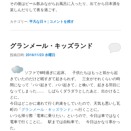
その後はビール飲みながらお風呂に入ったり、出てから日本酒を
楽しんだりして夜を過ごす。
カテゴリー:
平凡な日々
|
コメントを残す
グランメール・キッズランド
投稿日時:
2016/11/23 水曜日
ソファで8時過ぎに起床。 子供たちはもっと前から起
きていたのだけど眠すぎて起きられず。 三女がそれくらいの時
間になって「パパ起きて、パパ起きて」と喚いて、起きる羽目に
なってしまった…… しばらくダラダラとしたあと、出かけるこ
とに。
今日はどこかに連れて行く約束をしていたので、天気も悪いし瓦
町の「
グランメール・キッズランド
」へ行くことに。
いつも帰り際「電車に乗りたい」というので、今日は車ではなく
電車で行くことに。 駅までは自転車で。 今日はかなり寒かっ
た。