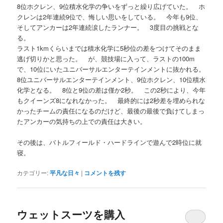
8位ホクレン、9位積水化学の争いをずっと繰り広げていた。 ホ
クレンは2年連続9位で、悔しい思いをしている。 今年も9位、
そしてアンカーは2年連続涙したランナー。 3度目の挑戦とな
る。
ラスト1kmくらいまでは積水化学に5秒位の差をつけてそのまま
逃げ切りかと思った。 が、競技場に入って、ラストの100m
で、10位にいたユニバーサルエンターテインメントに抜かれる。
8位ユニバーサルエンターテインメント、9位ホクレン、10位積水
化学となる。 8位と9位の差は僅か2秒。 この2秒により、今年
もクイーンズ8になれなかった。 最終的には2秒差を埋められな
かったチームの責任になるのだけど、最後の最後で負けてしまっ
たアンカーの気持ちの上での責任は大きい。
その後は、バトルフィールド・ハードラインで遊んで2時位に就
寝。
カテゴリー:
平凡な日々
|
コメントを残す
ウェットスーツを購入