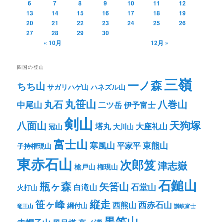
6
7
8
9
10
11
12
13
14
15
16
17
18
19
20
21
22
23
24
25
26
27
28
29
30
« 10月
12月 »
四国の登山
三嶺
一ノ森
ちち山
サガリハゲ山
ハネズル山
丸笹山
八巻山
丸石
中尾山
二ツ岳
伊予富士
剣山
八面山
天狗塚
塔丸
大座礼山
冠山
大川山
富士山
寒風山
東熊山
平家平
子持権現山
東赤石山
次郎笈
津志嶽
槍戸山
権現山
石鎚山
瓶ヶ森
矢筈山
石堂山
白滝山
火打山
笹ヶ峰
縦走
西赤石山
西熊山
綱付山
竜王山
讃岐富士
黒笠山