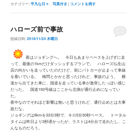
カテゴリー:
平凡な日々
、
写真付き
|
コメントを残す
ハローズ前で事故
投稿日時:
2016/11/24 木曜日
夜はジョギングへ。 今日もあまりペースを上げずに走
って、最後の1kmだけダッシュするプランで。 ハローズ仏生山
店の向かいを走っていたのだけど、前にパトカーが止まって車線
を塞いでいる。 検問とかかと思ったけれど、事故のよう。 横
道から出てきた車に、国道を走っている車が激突したっぽい感じ
だった。 国道193号線はここから北側が通行止めになってい
た。
夜中なのでそれほど影響は無いと思うけれど、通行止めとは大事
故だな。
ジョギングは6kmを33分3秒で、キロ5分30秒ペース。 トータル
タイムは昨日より3秒遅かったが、ラストは4分台で走れたし、こ
んなものだろう。