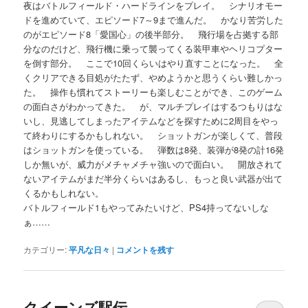
夜はバトルフィールド・ハードラインをプレイ。 シナリオモー
ドを進めていて、エピソード7～9まで進んだ。 かなり苦労した
のがエピソード8「愛国心」の後半部分。 飛行場を占拠する部
分なのだけど、飛行機に乗って襲ってくる装甲車やヘリコプター
を倒す部分。 ここで10回くらいはやり直すことになった。 全
くクリアできる目処がたたず、やめようかと思うくらい難しかっ
た。 操作も慣れてストーリーも楽しむことができ、このゲーム
の面白さがわかってきた。 が、マルチプレイはするつもりはな
いし、見逃してしまったアイテムなどを探すために2周目をやっ
て終わりにするかもしれない。 ショットガンが楽しくて、普段
はショットガンを使っている。 弾数は8発、装弾が8発の計16発
しか無いが、威力がメチャメチャ強いので面白い。 開放されて
ないアイテムがまだ半分くらいはあるし、もっと良い武器が出て
くるかもしれない。
バトルフィールド1もやってみたいけど、PS4持ってないしな
ぁ……
カテゴリー:
平凡な日々
|
コメントを残す
クイーンズ駅伝