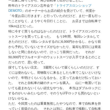
一旦家に帰ってから、再び自転車で出かけることに。
昨年のトライアスロン忘年会で「
トライアスロンショップ
DEMOTO
」のオーナーからお店の紹介を受けていて、何度か
「今度お店に行きます」と行っていたのだけど、まだ一度も行っ
たことがなく、ようやく今日行くことに。 お店までは自転車で
10kmほどだった。
特に今すぐ買うものはなかったのだけど、トライアスロンのウェ
ットスーツを買ってしまった。 もう3年間、毎回レンタルして
きたのだけど、1回レンタルするのに6,000円かかるし、かなり前
から予約していないとサイズがなかったり、返却も翌日には発送
しないと間に合わないので、けっこう面倒だった。 それが
50,000円でフルオーダーのウェットスーツが入手できるとのこと
だったので、思い切って。
採寸してもらい注文。 3週間くらいで届くらしいのだけど、す
ぐには使わないし、荷物取りに来るとしたら車でこないといけな
いので、年明けくらいになるかも、と言ってお金だけ払っておい
た。 それと自転車の鍵のチェーンを購入。 山に一晩置いてお
いても盗まれないくらい頑丈なやつを。 本当はダブルロックに
するのがいいみたいなので、そのうちU字ロックも買わないとい
けないかなぁ。
ただ、今回買ったのは重量無視したやつなので、車で自転車を持
っていく前提のもの。 それとは別に、自転車で移動して自転車