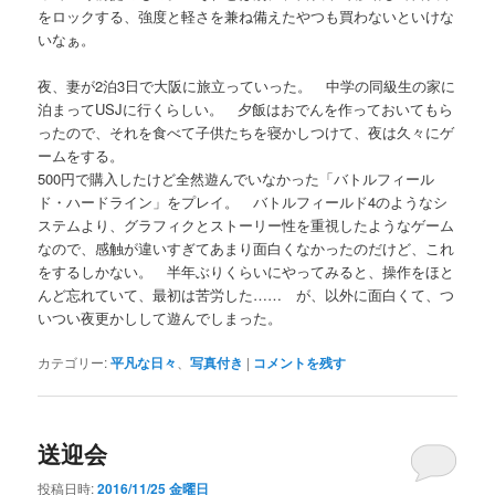
をロックする、強度と軽さを兼ね備えたやつも買わないといけな
いなぁ。
夜、妻が2泊3日で大阪に旅立っていった。 中学の同級生の家に
泊まってUSJに行くらしい。 夕飯はおでんを作っておいてもら
ったので、それを食べて子供たちを寝かしつけて、夜は久々にゲ
ームをする。
500円で購入したけど全然遊んでいなかった「バトルフィール
ド・ハードライン」をプレイ。 バトルフィールド4のようなシ
ステムより、グラフィクとストーリー性を重視したようなゲーム
なので、感触が違いすぎてあまり面白くなかったのだけど、これ
をするしかない。 半年ぶりくらいにやってみると、操作をほと
んど忘れていて、最初は苦労した…… が、以外に面白くて、つ
いつい夜更かしして遊んでしまった。
カテゴリー:
平凡な日々
、
写真付き
|
コメントを残す
送迎会
投稿日時:
2016/11/25 金曜日