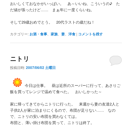
おいしくておなかがいっぱい。 あ～いいね、こういうの♪ た
だ値が張ったけど…… まぁ年に一度くらいね。
そして29歳おめでとう。 20代ラストの歳だね！
カテゴリー:
お酒・食事
、
家族
、
妻
、
洋食
|
コメントを残す
ニトリ
投稿日時:
2007/06/02 土曜日
今日は仕事。 昼は近所のスーパーに行って、あさりご
飯を買ってレンジで温めて食べた。 おいしかった～
家に帰ってきてからニトリに行った。 来週から妻の友達2人と
子供2人が家に泊まりにくるので、布団が足りない…… なの
で、ニトリの安い布団を買わなくては。
布団と、薄い掛け布団を買って、ニトリは終了。