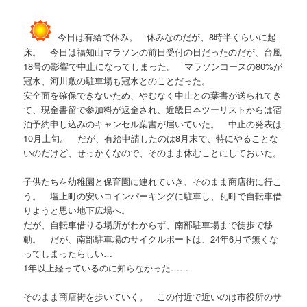
今日は有給で休み。 休みなのだが、8時半くらいに起
床。 今日は福知山マラソンの前日受付の日だったのだが、台風
18号の影響で中止になってしまった。 マラソンコースの80%が
冠水、河川敷の駐車場も冠水とのことだった。
安全面を確保できないため、やむなく中止との葉書が送られてき
て、現金書留で参加料が返金され、近畿日本ツーリストからは宿
泊予約申し込みのキャンセル葉書が届いていた。 中止の発表は
10月上旬。 だが、有給申請したのは8月末で、特にやることな
いのだけど、せっかくなので、そのまま休むことにしておいた。
子供たちを幼稚園と保育園に連れていき、そのまま商店街に行こ
う。 塩上町の安いコインパーキングに駐車し、瓦町で自転車借
りようと思い地下広場へ。
だが、自転車借りる場所がわからず、南部駐車場まで徒歩で移
動。 だが、南部駐車場のサイクルポートは、24年6月で無くな
ってしまったらしい…
1年以上経っているのに知らなかった……
そのまま商店街を歩いていく。 この付近で近いのは市役所のサ