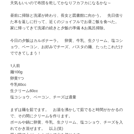
天気もいいので布団を乾してかなりフカフカになるかな～
昼前に掃除と洗濯が終わり、長女と図書館に向かう。 先日借り
た本を返しに行って、近くのジョイフルでお昼ご飯を食べた。
家に帰ってきて洗濯の続きと夕飯の準備 &お風呂掃除。
今日の夕飯はカルボナーラ。 卵黄、牛乳、生クリーム、塩コシ
ョウ、ベーコン、お好みでチーズ、パスタの麺、たったこれだけ
でできてしまう！
1人前
麺100g
卵黄1つ
牛乳60cc
生クリーム60cc
塩コショウ、ベーコン、チーズは適量
まずは麺を茹でます。 お湯を沸かして茹でると時間がかかるの
で、その間にクリームを作ります。
ボールや鍋に卵黄、牛乳、生クリーム、塩コショウ、チーズを入
れてかき混ぜます。 以上(笑)