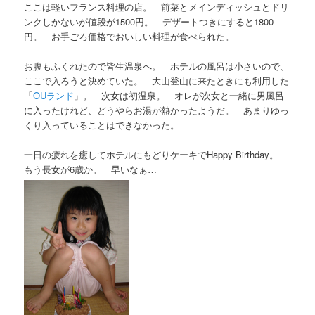
ここは軽いフランス料理の店。 前菜とメインディッシュとドリ
ンクしかないが値段が1500円。 デザートつきにすると1800
円。 お手ごろ価格でおいしい料理が食べられた。
お腹もふくれたので皆生温泉へ。 ホテルの風呂は小さいので、
ここで入ろうと決めていた。 大山登山に来たときにも利用した
「
OUランド
」。 次女は初温泉。 オレが次女と一緒に男風呂
に入ったけれど、どうやらお湯が熱かったようだ。 あまりゆっ
くり入っていることはできなかった。
一日の疲れを癒してホテルにもどりケーキでHappy Birthday。
もう長女が6歳か。 早いなぁ…