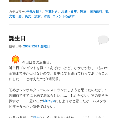
カテゴリー:
平凡な日々
、
写真付き
、
お酒・食事
、
家族
、
国内旅行
、
観
光地
、
妻
、
長女
、
次女
、
洋食
|
コメントを残す
誕生日
投稿日時:
2007/12/21 金曜日
今日は妻の誕生日。
誕生日プレゼントを買ってあげたいけど、なかなか欲しいものの
金額まで手が出せないので、食事にでも連れて行ってあげること
にした。 と考えたのが1週間前。
初めはシンボルタワーのレストランにしようと思ったのだが、1
週間前ですでに予約で満席らしい…… しかたない、別の場所を
探すか…… 思い出の
Mikayla
にしようかと思ったが、パスタや
ピザを食べたい気分ではない。
いろいろ探して
時香
というお店を見つけた。 ここにしよう！