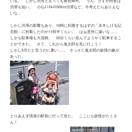
いる。 しかし渋滞と言っても最長4km。 うん、さすが田舎は
渋滞も短い。 小仏ﾄﾝﾈﾙの50km渋滞など、今考えたらありえな
いな…
しかし渋滞の影響もあり、10時に到着するはずの「水木しげる記
念館」に到着したのが11時半くらい。 はぁ意外に遠いな……
しかも駐車場も大混雑。 30分くらい並んでようやく駐車するこ
とができた。 さて、これから鬼太郎を見に行こう！
しかし5月だと言うのに暑い…… さっそく鬼太郎の妖怪の象が
あった。
とりあえず境港の駅前に行って見た。 ここにも妖怪がたくさ
ん！