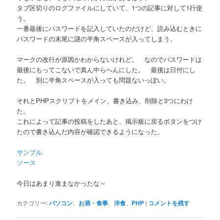
タブ区切りのログファイルにしていて、1つの記事に対して1行使
う。
一番最後にパスワードを記入していたのだけど、読み込むときに
パスワードの末尾に謎の半角スペースが入ってしまう。
マークの改行が原因かわからないけれど。 なのでパスワードは
最後にもってこないで真ん中らへんにした。 最後は日付にし
た。 別に半角スペースが入っても問題ないっぽい。
それとPHPスクリプトをメイン、書き込み、削除と3つにわけ
た。
これによって記事の投稿をしたあと、掲示板に戻るボタンをつけ
たので書き込んだ内容が確認できるようになった。
サンプル
ソース
今日はあまり進まなかったな～
カテゴリー:
パソコン
、
お酒・食事
、
洋食
、
PHP
|
コメントを残す