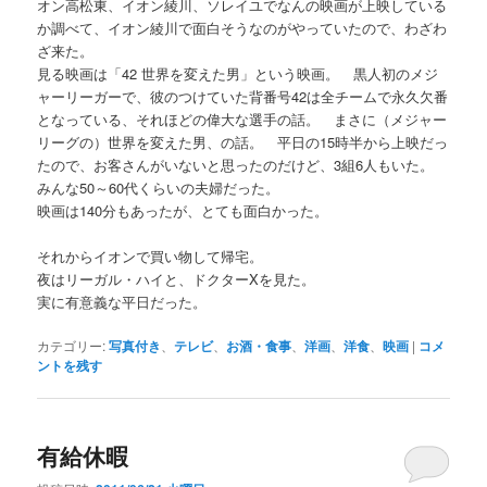
オン高松東、イオン綾川、ソレイユでなんの映画が上映している
か調べて、イオン綾川で面白そうなのがやっていたので、わざわ
ざ来た。
見る映画は「42 世界を変えた男」という映画。 黒人初のメジ
ャーリーガーで、彼のつけていた背番号42は全チームで永久欠番
となっている、それほどの偉大な選手の話。 まさに（メジャー
リーグの）世界を変えた男、の話。 平日の15時半から上映だっ
たので、お客さんがいないと思ったのだけど、3組6人もいた。
みんな50～60代くらいの夫婦だった。
映画は140分もあったが、とても面白かった。
それからイオンで買い物して帰宅。
夜はリーガル・ハイと、ドクターXを見た。
実に有意義な平日だった。
カテゴリー:
写真付き
、
テレビ
、
お酒・食事
、
洋画
、
洋食
、
映画
|
コメ
ントを残す
有給休暇