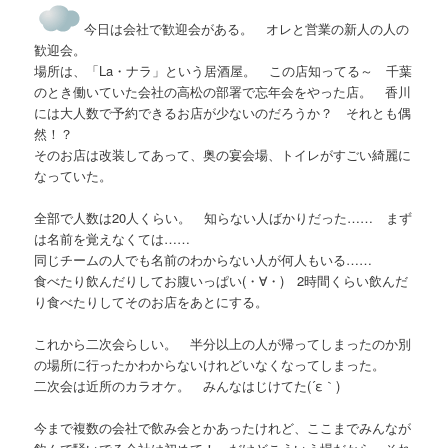
今日は会社で歓迎会がある。 オレと営業の新人の人の
歓迎会。
場所は、「La・ナラ」という居酒屋。 この店知ってる～ 千葉
のとき働いていた会社の高松の部署で忘年会をやった店。 香川
には大人数で予約できるお店が少ないのだろうか？ それとも偶
然！？
そのお店は改装してあって、奥の宴会場、トイレがすごい綺麗に
なっていた。
全部で人数は20人くらい。 知らない人ばかりだった…… まず
は名前を覚えなくては……
同じチームの人でも名前のわからない人が何人もいる……
食べたり飲んだりしてお腹いっぱい(・∀・) 2時間くらい飲んだ
り食べたりしてそのお店をあとにする。
これから二次会らしい。 半分以上の人が帰ってしまったのか別
の場所に行ったかわからないけれどいなくなってしまった。
二次会は近所のカラオケ。 みんなはじけてた(´ε｀)
今まで複数の会社で飲み会とかあったけれど、ここまでみんなが