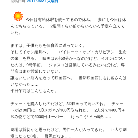
投稿日時:
2011/06/21 火曜日
今日は有給休暇を使ってるので休み。 妻にも今日は休
んでもらっている。 2週間くらい前からいろいろ予定を立てて
いた。
まずは、子供たちを保育園に送っていく。
そしてイオン綾川へ。 「パイレーツ・オブ・カリビアン 生命
の泉」を見る。 映画は9時50分からなのだけど、イオンについ
たのは、9時半前。 ジャスコは営業しているみたいだけど、専
門店はまだ営業していない。
誰もいない店内を通って映画館へ。 当然映画館にもお客さんは
いなかった……
平日午前はこんなもんか。
チケットを購入したのだけど、3D映画って高いのね。 チケッ
トが2100円に、3Dメガネが100円取られた。 2人分で4400円＋
飲み物などで5000円オーバー。 けっこういい値段……
劇場は貸切かと思ったけど、男性一人が入ってきた。 巨大な劇
場にたった3名。 贅沢だなぁ……