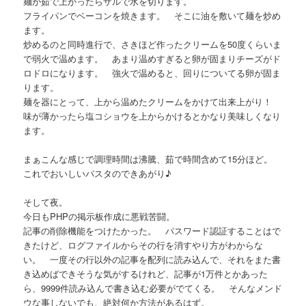
麺が茹で上がったらザルで水を切ります。
フライパンでベーコンを焼きます。 そこに油を敷いて麺を炒め
ます。
炒めるのと同時進行で、さきほど作ったクリームを50度くらいま
で弱火で温めます。 あまり温めすぎると卵が固まりチーズがド
ロドロになります。 強火で温めると、回りについてる卵が固ま
ります。
麺を器にとって、上から温めたクリームをかけて出来上がり！
味が薄かったら塩コショウを上からかけるとかなり美味しくなり
ます。
まぁこんな感じで調理時間は沸騰、茹で時間含めて15分ほど。
これでおいしいパスタのできあがり♪
そして夜。
今日もPHPの掲示板作成に悪戦苦闘。
記事の削除機能をつけたかった。 パスワード認証することはで
きたけど、ログファイルからその行を消すやり方がわからな
い。 一度その行以外の記事を配列に読み込んで、それをまた書
き込めばできそうな気がするけれど、記事が1万件とかあった
ら、9999件読み込んで書き込む必要がでてくる。 そんなメンド
ウな事しないでも、絶対何か方法があるはず。