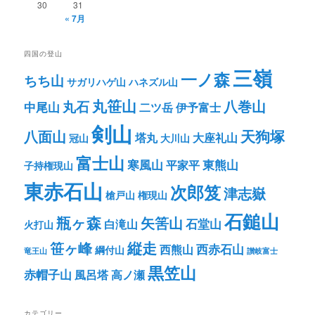
30
31
« 7月
四国の登山
三嶺
一ノ森
ちち山
サガリハゲ山
ハネズル山
丸笹山
八巻山
丸石
中尾山
二ツ岳
伊予富士
剣山
八面山
天狗塚
塔丸
大座礼山
冠山
大川山
富士山
寒風山
東熊山
平家平
子持権現山
東赤石山
次郎笈
津志嶽
槍戸山
権現山
石鎚山
瓶ヶ森
矢筈山
石堂山
白滝山
火打山
笹ヶ峰
縦走
西赤石山
西熊山
綱付山
竜王山
讃岐富士
黒笠山
赤帽子山
風呂塔
高ノ瀬
カテゴリー