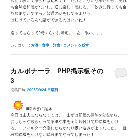
飲んで騒いでる会社は初めて！ だけどこういう場だから、それ
も全然違和感がないし、逆に楽しく感じる。 飲みに行っても全
然飲まないでずっと普通の話をしてるよりも、
はじけていろんな話ができるのはいいね！
送ってもらって2時くらいに帰宅。 あ～眠い。。。
カテゴリー:
お酒・食事
、
洋食
|
コメントを残す
カルボナーラ PHP掲示板その
3
投稿日時:
2006/09/24 日曜日
9時過ぎに起床。
今日は主夫にならなくては。 まずは部屋の掃除&洗濯から。
おもちゃや散らかってる紙や本を全部片付けて掃除機をかけ
る。 フィルター交換したらかなり吸い込みがよくなった。 普
段掃除機をかけない階段までやってしまった！