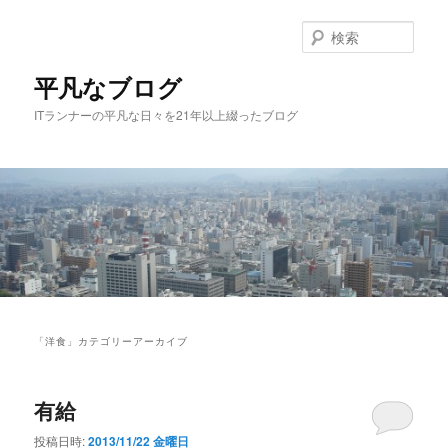
メ
サ
イ
ブ
検
ン
コ
索
コ
ン
平凡なブログ
ン
テ
ITランナーの平凡な日々を21年以上綴ったブログ
テ
ン
ン
ツ
ツ
へ
へ
移
移
動
動
メ
イ
「
洋食
」カテゴリーアーカイブ
ン
メ
ニ
有給
ュ
ー
投稿日時:
2013/11/22 金曜日