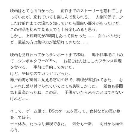
映画はとても面白かった。 前作までのストーリーを忘れてしま
っていたが、忘れていても楽しんで見られる。 人物関係で、少
しだけ前作までの流れを知っていたら面白い部分があったけど、
この作品を初めて見る人でも十分楽しめると思う。
しかし、上映時間が2時間もあって長かった…… 面白いのだけ
ど、最後の方は集中力が途切れてきたな……
映画を見終わってからサンポートまで移動。 地下駐車場に止め
て、シンボルタワー30Fへ。 お昼ごはんはここのフランス料理
を食べる。 事前に予約しておいた。
けど、平日なのでガラガラだった。
瀬戸内海が綺麗に見える窓辺の席で、料理が運ばれてきた。 お
しゃれに盛り付けられていてとても美味しかった。 景色も雰囲
気も最高だったね、この店。 子供がいたら来ることはできない
けれど……
そして、ゲーム屋で、DSのゲームを買って、食材などの買い物
をして帰宅。
平日休み、たっぷり満喫できた。 気分も一新。 明日から頑張
ろう。