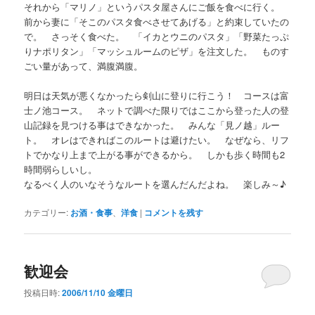
それから「マリノ」というパスタ屋さんにご飯を食べに行く。
前から妻に「そこのパスタ食べさせてあげる」と約束していたの
で。 さっそく食べた。 「イカとウニのパスタ」「野菜たっぷ
りナポリタン」「マッシュルームのピザ」を注文した。 ものす
ごい量があって、満腹満腹。
明日は天気が悪くなかったら剣山に登りに行こう！ コースは富
士ノ池コース。 ネットで調べた限りではここから登った人の登
山記録を見つける事はできなかった。 みんな「見ノ越」ルー
ト。 オレはできればこのルートは避けたい。 なぜなら、リフ
トでかなり上まで上がる事ができるから。 しかも歩く時間も2
時間弱らしいし。
なるべく人のいなそうなルートを選んだんだよね。 楽しみ～♪
カテゴリー:
お酒・食事
、
洋食
|
コメントを残す
歓迎会
投稿日時:
2006/11/10 金曜日