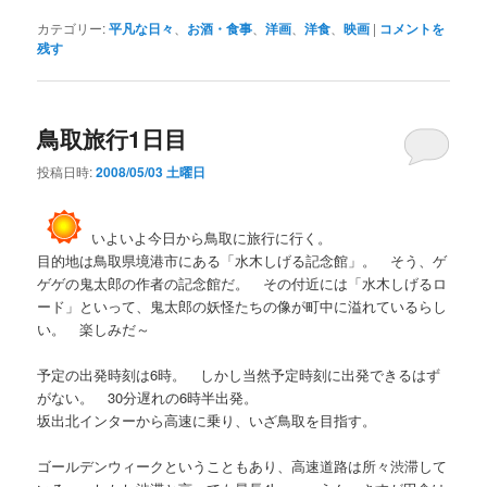
カテゴリー:
平凡な日々
、
お酒・食事
、
洋画
、
洋食
、
映画
|
コメントを
残す
鳥取旅行1日目
投稿日時:
2008/05/03 土曜日
いよいよ今日から鳥取に旅行に行く。
目的地は鳥取県境港市にある「水木しげる記念館」。 そう、ゲ
ゲゲの鬼太郎の作者の記念館だ。 その付近には「水木しげるロ
ード」といって、鬼太郎の妖怪たちの像が町中に溢れているらし
い。 楽しみだ～
予定の出発時刻は6時。 しかし当然予定時刻に出発できるはず
がない。 30分遅れの6時半出発。
坂出北インターから高速に乗り、いざ鳥取を目指す。
ゴールデンウィークということもあり、高速道路は所々渋滞して