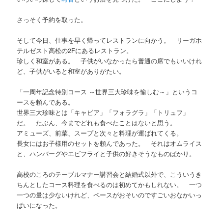
さっそく予約を取った。
そして今日、仕事を早く帰ってレストランに向かう。 リーガホ
テルゼスト高松の2Fにあるレストラン。
珍しく和室がある。 子供がいなかったら普通の席でもいいけれ
ど、子供がいると和室がありがたい。
「一周年記念特別コース ～世界三大珍味を愉しむ～」というコ
ースを頼んである。
世界三大珍味とは「キャビア」「フォラグラ」「トリュフ」
だ。 たぶん、今までどれも食べたことはないと思う。
アミューズ、前菜、スープと次々と料理が運ばれてくる。
長女にはお子様用のセットを頼んであった。 それはオムライス
と、ハンバーグやエビフライと子供の好きそうなものばかり。
高校のころのテーブルマナー講習会と結婚式以外で、こういうき
ちんとしたコース料理を食べるのは初めてかもしれない。 一つ
一つの量は少ないけれど、ペースがおそいのですごいおなかいっ
ぱいになった。