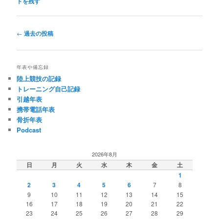
トを残す
投
←
過去の投稿
稿
ナ
ビ
年表や備忘録
ゲ
陸上競技の記録
ー
トレーニング自己記録
シ
引越年表
ョ
携帯電話年表
ン
骨折年表
Podcast
2026年8月
日
月
火
水
木
金
土
1
2
3
4
5
6
7
8
9
10
11
12
13
14
15
16
17
18
19
20
21
22
23
24
25
26
27
28
29