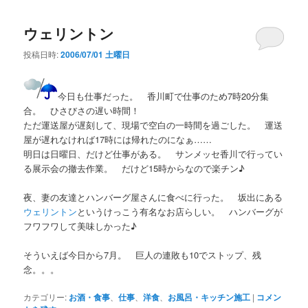
ウェリントン
投稿日時:
2006/07/01 土曜日
今日も仕事だった。 香川町で仕事のため7時20分集
合。 ひさびさの遅い時間！
ただ運送屋が遅刻して、現場で空白の一時間を過ごした。 運送
屋が遅れなければ17時には帰れたのになぁ……
明日は日曜日、だけど仕事がある。 サンメッセ香川で行ってい
る展示会の撤去作業。 だけど15時からなので楽チン♪
夜、妻の友達とハンバーグ屋さんに食べに行った。 坂出にある
ウェリントン
というけっこう有名なお店らしい。 ハンバーグが
フワフワして美味しかった♪
そういえば今日から7月。 巨人の連敗も10でストップ、残
念。。。
カテゴリー:
お酒・食事
、
仕事
、
洋食
、
お風呂・キッチン施工
|
コメン