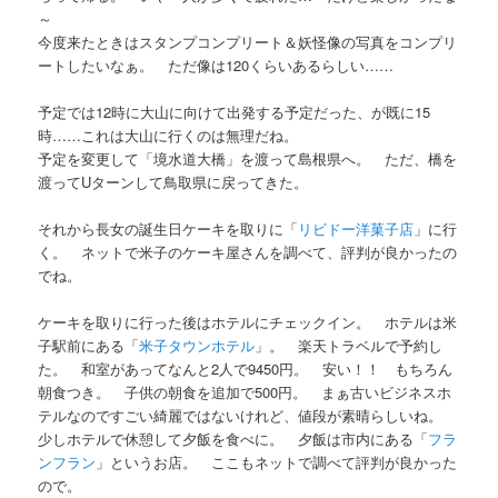
～
今度来たときはスタンプコンプリート＆妖怪像の写真をコンプリ
ートしたいなぁ。 ただ像は120くらいあるらしい……
予定では12時に大山に向けて出発する予定だった、が既に15
時……これは大山に行くのは無理だね。
予定を変更して「境水道大橋」を渡って島根県へ。 ただ、橋を
渡ってUターンして鳥取県に戻ってきた。
それから長女の誕生日ケーキを取りに「
リビドー洋菓子店
」に行
く。 ネットで米子のケーキ屋さんを調べて、評判が良かったの
でね。
ケーキを取りに行った後はホテルにチェックイン。 ホテルは米
子駅前にある「
米子タウンホテル
」。 楽天トラベルで予約し
た。 和室があってなんと2人で9450円。 安い！！ もちろん
朝食つき。 子供の朝食を追加で500円。 まぁ古いビジネスホ
テルなのですごい綺麗ではないけれど、値段が素晴らしいね。
少しホテルで休憩して夕飯を食べに。 夕飯は市内にある「
フラ
ンフラン
」というお店。 ここもネットで調べて評判が良かった
ので。