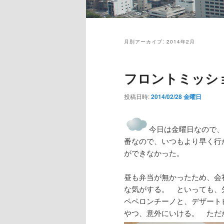
メ
イ
月別アーカイブ:
2014年2月
ン
メ
ニ
フロントミッショ
ュ
ー
投稿日時:
2014/02/28 金曜日
今日は金曜日なので、
番なので、いつもより早く行
ができなかった。
昼も弁当が無かったため、会
な気がする。 といっても、
ペペロンチーノと、デザート
やつ、意外にいける。 ただ