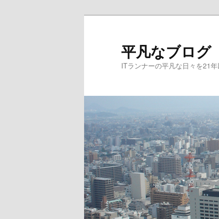
メ
サ
イ
ブ
ン
コ
平凡なブログ
コ
ン
ITランナーの平凡な日々を21
ン
テ
テ
ン
ン
ツ
ツ
へ
へ
移
移
動
動