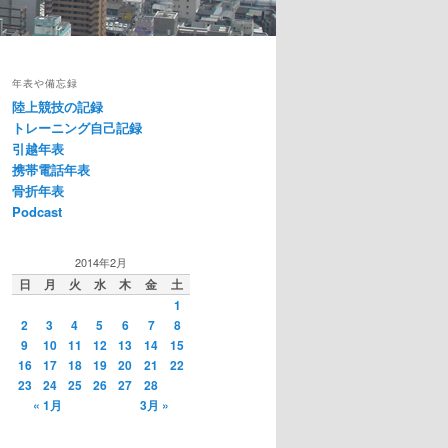
年表や備忘録
陸上競技の記録
トレーニング自己記録
引越年表
携帯電話年表
骨折年表
Podcast
2014年2月
日
月
火
水
木
金
土
1
2
3
4
5
6
7
8
9
10
11
12
13
14
15
16
17
18
19
20
21
22
23
24
25
26
27
28
« 1月
3月 »