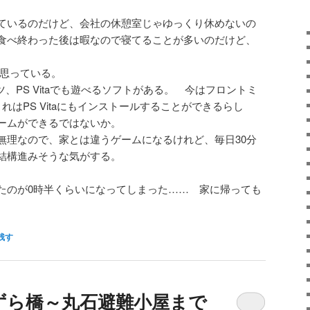
ているのだけど、会社の休憩室じゃゆっくり休めないの
食べ終わった後は暇なので寝てることが多いのだけど、
。
、と思っている。
、PS Vitaでも遊べるソフトがある。 今はフロントミ
れはPS Vitaにもインストールすることができるらし
ームができるではないか。
無理なので、家とは違うゲームになるけれど、毎日30分
結構進みそうな気がする。
たのが0時半くらいになってしまった…… 家に帰っても
。
残す
ずら橋～丸石避難小屋まで