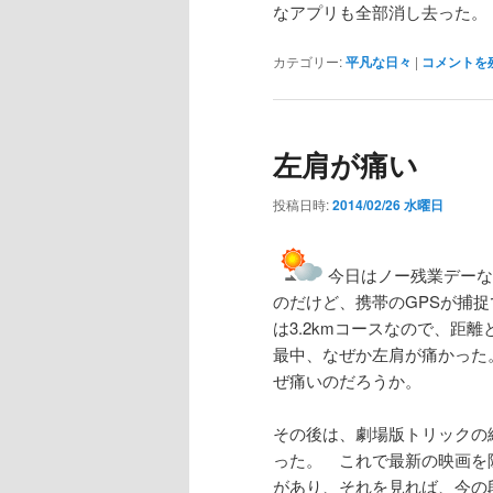
なアプリも全部消し去った。
カテゴリー:
平凡な日々
|
コメントを
左肩が痛い
投稿日時:
2014/02/26 水曜日
今日はノー残業デーな
のだけど、携帯のGPSが捕捉
は3.2kmコースなので、距
最中、なぜか左肩が痛かった
ぜ痛いのだろうか。
その後は、劇場版トリックの
った。 これで最新の映画を
があり、それを見れば、今の