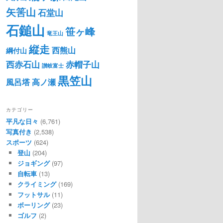
矢筈山
石堂山
石鎚山
笹ヶ峰
竜王山
縦走
西熊山
綱付山
西赤石山
赤帽子山
讃岐富士
黒笠山
風呂塔
高ノ瀬
カテゴリー
平凡な日々
(6,761)
写真付き
(2,538)
スポーツ
(624)
登山
(204)
ジョギング
(97)
自転車
(13)
クライミング
(169)
フットサル
(11)
ボーリング
(23)
ゴルフ
(2)