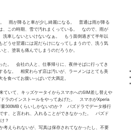
。 雨が降ると車が少し綺麗になる。 普通は雨が降る
は、この時期、雪で汚れまくっている。 なので、雨が
 洗車しないといけないなぁ。 もう面倒過ぎて半年以
もどうせ翌週には泥だらけになってしまうので、洗う気
いと、塗装も痛んでしまうのだろうか。
った。 会社の人と、仕事帰りに、夜仲そばに行ってき
するな。 相変わらず店は汚いが、ラーメンはとても美
大を食べてお腹いっぱいで大満足。
来ていて、キッズケータイからスマホへのSIM差し替えや
パズドラのインストールをやってあげた。 スマホがXperia
容量300MBくらいしかないのか？ パズドラでデータ移行
必要です、と言われ、入れることができなかった。 パズド
っけ？
Bとか考えられないが、写真は保存されてなかったし、不要