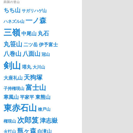
四国の登山
ちち山
サガリハゲ山
一ノ森
ハネズル山
三嶺
丸石
中尾山
丸笹山
二ツ岳
伊予富士
八巻山
八面山
冠山
剣山
塔丸
大川山
天狗塚
大座礼山
富士山
子持権現山
寒風山
東熊山
平家平
東赤石山
槍戸山
次郎笈
津志嶽
権現山
瓶ヶ森
白滝山
火打山