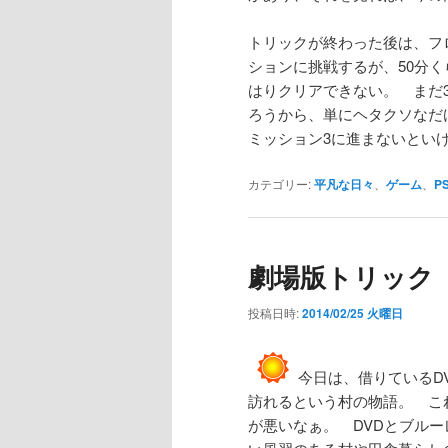
トリックが終わった後は、フ
ションに挑戦するが、50分
はりクリアできない。 まだ
ろうから、単にヘタクソなだ
ミッション3に進まないとい
カテゴリー:
平凡な日々
、
ゲーム
、
P
劇場版トリック
投稿日時:
2014/02/25 火曜日
今日は、借りているD
訪れるという村の物語。 こ
が悪いなぁ。 DVDとブル