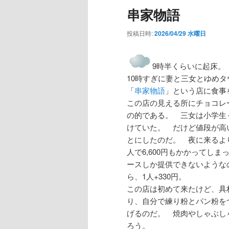
串家物語
投稿日時:
2026/04/29 水曜日
9時半くらいに起床。
10時すぎに妻と三女とゆめ
「
串家物語
」という店に食事
この店の見える所にチョコレ
の的である。 三女は小学生
けていた。 だけど値段が高
とにしたのだ。 夜に来るより
人で6,600円もかかってし
ースしか提供できないような
ら、1人+330円。
この店は初めて来たけど、具
り、自分で練り粉とパン粉を
げるのだ。 焼肉やしゃぶし
ろう。