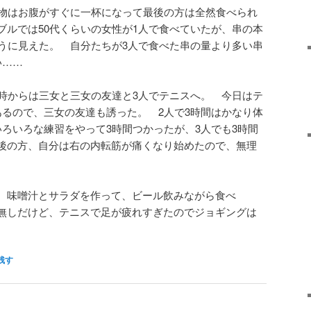
げ物はお腹がすぐに一杯になって最後の方は全然食べられ
ブルでは50代くらいの女性が1人で食べていたが、串の本
ように見えた。 自分たちが3人で食べた串の量より多い串
い……
4時からは三女と三女の友達と3人でテニスへ。 今日はテ
あるので、三女の友達も誘った。 2人で3時間はかなり体
いろいろな練習をやって3時間つかったが、3人でも3時間
後の方、自分は右の内転筋が痛くなり始めたので、無理
、味噌汁とサラダを作って、ビール飲みながら食べ
無しだけど、テニスで足が疲れすぎたのでジョギングは
残す