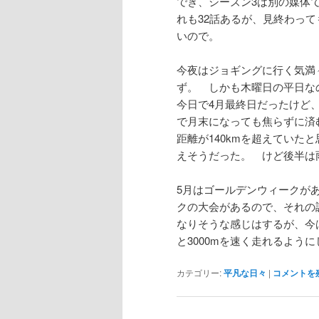
でき、シーズン3は別の媒体
れも32話あるが、見終わっ
いので。
今夜はジョギングに行く気満
ず。 しかも木曜日の平日な
今日で4月最終日だったけど、
で月末になっても焦らずに済
距離が140kmを超えていた
えそうだった。 けど後半は
5月はゴールデンウィークが
クの大会があるので、それの
なりそうな感じはするが、今
と3000mを速く走れるよう
カテゴリー:
平凡な日々
|
コメントを