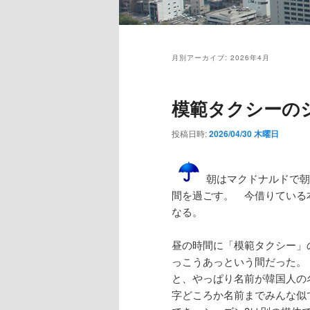
メ
イ
月別アーカイブ:
2026年4月
ン
メ
ニ
模範タクシーの
ュ
ー
投稿日時:
2026/04/30 木曜日
朝はマクドナルドで朝
間を過ごす。 今借りている
なる。
昼の時間に「模範タクシー」
っこうあっという間だった。
と、やっぱり名前が韓国人の
字どころか名前までみんな似