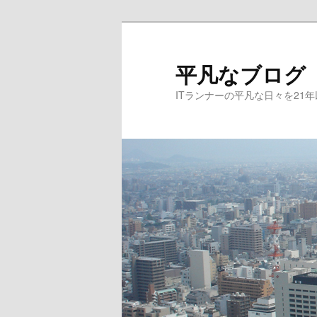
メ
サ
イ
ブ
ン
コ
平凡なブログ
コ
ン
ITランナーの平凡な日々を21
ン
テ
テ
ン
ン
ツ
ツ
へ
へ
移
移
動
動