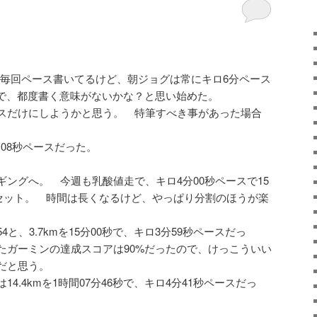
毎回ペース書いてるけど、朝ジョグは常にキロ6分ペース
ので、都度書く意味がないかな？と思い始めた。
スだけにしようかと思う。 特筆すべき事があった場合
6分08秒ペースだった。
ングへ。 今週も乳酸値走で、キロ4分00秒ペースで15
3セット。 時間は長くなるけど、やっぱり分割のほうが楽
8, 3.54と、3.7kmを15分00秒で、キロ3分59秒ペースだっ
たガーミンの達成スコアは90%だったので、けっこういい
だと思う。
4.4kmを1時間07分46秒で、キロ4分41秒ペースだっ