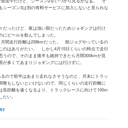
で放送中だけど、シーズン2をいつから見るかなぁ。 そ
てもシーズン3は別の有料サービスに加入しないと見られな
々だったけど、夜は強い雨だったためジョギングは行け
のにビールを飲んでしまった。
月間走行距離は238kmだった。 朝ジョグやっているの
むのはありがたい。 しかし4月15日くらいの時点で走行
と思うので、そのまま後半も維持できたら月間300kmが見
雨が多くてあまりジョギングには行けずに。
あるので前半はあまり走れなさそうなのと、月末にトラッ
調整もしないといけないので、同じくらいの走行距離に
は長距離を速くなるより、トラックレースに向けて100m
にしたい。
残す