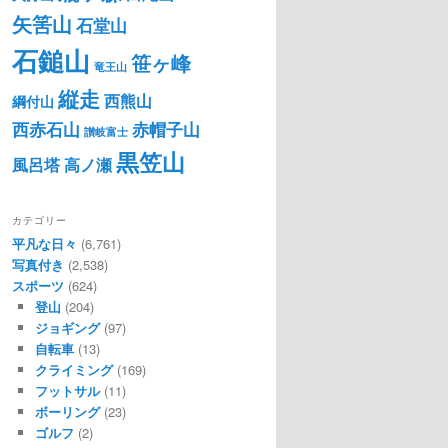
矢筈山
石堂山
石鎚山
笹ヶ峰
竜王山
縦走
西熊山
綱付山
西赤石山
赤帽子山
讃岐富士
黒笠山
風呂塔
高ノ瀬
カテゴリー
平凡な日々
(6,761)
写真付き
(2,538)
スポーツ
(624)
登山
(204)
ジョギング
(97)
自転車
(13)
クライミング
(169)
フットサル
(11)
ボーリング
(23)
ゴルフ
(2)