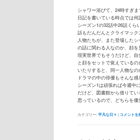
シャワー浴びて、24時すぎ
日記を書いている時点では何
シーズン1の32話中26話くら
話もだんだんとクライマック
人物たちが、また登場したシ
の話に関わる人なのか、顔を
現実世界でもそうだけど、自
と顔をセットで覚えているの
いたりすると、同一人物なの
ドラマの中の俳優もそんな
シーズン1は頑張れば今週中
だけど、図書館から借りてい
思っているので、どちらを優
カテゴリー:
平凡な日々
|
コメントを