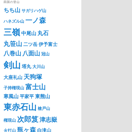
四国の登山
ちち山
サガリハゲ山
一ノ森
ハネズル山
三嶺
丸石
中尾山
丸笹山
二ツ岳
伊予富士
八巻山
八面山
冠山
剣山
塔丸
大川山
天狗塚
大座礼山
富士山
子持権現山
寒風山
東熊山
平家平
東赤石山
槍戸山
次郎笈
津志嶽
権現山
瓶ヶ森
白滝山
火打山