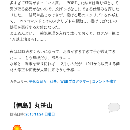
多すぎて確認がすっごい大変。 POSTした結果は返り値として
受け取る必要がないので、投げっぱなしにできる仕組みを探した
りした。 結局単品じゃできず、投げる用のスクリプトを作成し
て、Linuxコマンドでそのスクリプトを起動し、投げっぱなしの
処理を実行する方針になった。
まぁめんどい。 確認処理を入れて放っておくと、ログが一気に
1万以上溜まるし……
夜は22時過ぎくらいになって、お腹がすきすぎて手が震えてき
た…… もう無理だな、帰ろう……
水曜と、週末を乗り切れば、12月なのだが、12月から販売する商
材の修正や変更が大量に来そうな予感……
カテゴリー:
平凡な日々
、
仕事
、
WEBプログラマー
|
コメントを残す
【徳島】丸笹山
投稿日時:
2013/11/24 日曜日