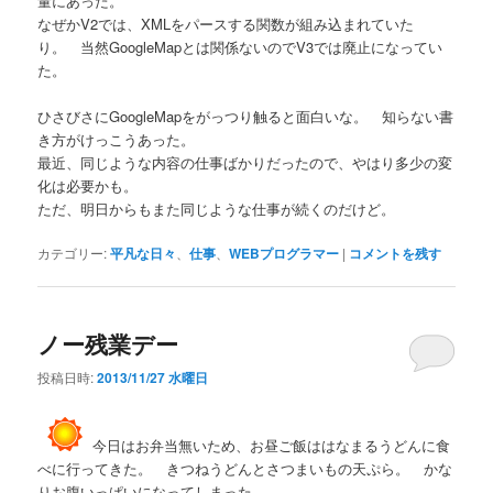
量にあった。
なぜかV2では、XMLをパースする関数が組み込まれていた
り。 当然GoogleMapとは関係ないのでV3では廃止になってい
た。
ひさびさにGoogleMapをがっつり触ると面白いな。 知らない書
き方がけっこうあった。
最近、同じような内容の仕事ばかりだったので、やはり多少の変
化は必要かも。
ただ、明日からもまた同じような仕事が続くのだけど。
カテゴリー:
平凡な日々
、
仕事
、
WEBプログラマー
|
コメントを残す
ノー残業デー
投稿日時:
2013/11/27 水曜日
今日はお弁当無いため、お昼ご飯ははなまるうどんに食
べに行ってきた。 きつねうどんとさつまいもの天ぷら。 かな
りお腹いっぱいになってしまった。