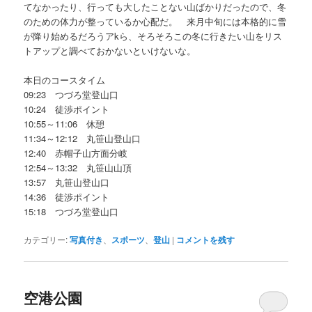
てなかったり、行っても大したことない山ばかりだったので、冬
のための体力が整っているか心配だ。 来月中旬には本格的に雪
が降り始めるだろうアkら、そろそろこの冬に行きたい山をリス
トアップと調べておかないといけないな。
本日のコースタイム
09:23 つづろ堂登山口
10:24 徒渉ポイント
10:55～11:06 休憩
11:34～12:12 丸笹山登山口
12:40 赤帽子山方面分岐
12:54～13:32 丸笹山山頂
13:57 丸笹山登山口
14:36 徒渉ポイント
15:18 つづろ堂登山口
カテゴリー:
写真付き
、
スポーツ
、
登山
|
コメントを残す
空港公園