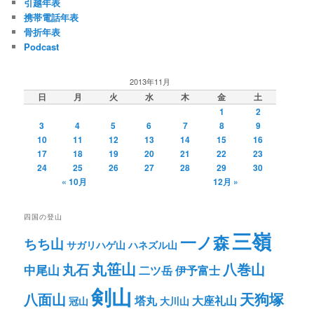
引越年表
ョ
携帯電話年表
ン
骨折年表
Podcast
2013年11月
日
月
火
水
木
金
土
1
2
3
4
5
6
7
8
9
10
11
12
13
14
15
16
17
18
19
20
21
22
23
24
25
26
27
28
29
30
« 10月
12月 »
四国の登山
三嶺
一ノ森
ちち山
サガリハゲ山
ハネズル山
丸笹山
八巻山
丸石
中尾山
二ツ岳
伊予富士
剣山
八面山
天狗塚
塔丸
大座礼山
冠山
大川山