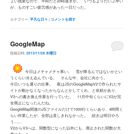
ょい残業なので、平時だと20時過ぎか。 いつもよりだいぶ早い
が、ものすごい疲労感があった一日だった。
カテゴリー:
平凡な日々
|
コメントを残す
GoogleMap
投稿日時:
2013/11/28 木曜日
今日はメチャメチャ寒い。 雪が降るんではないかとい
うくらい冷え込んでいる。 そんな中、会社に向かう。
今日いつも通りの仕事。 夜はJSのGoogleMapV2で作られたサ
イトが動かなくなったからなんとかしてくれ、と依頼があり、
V3への書き換え作業を行っていた。 11月中旬くらいにV2が完
全廃止になったんだね。
GoogleMap関連のJSファイルだけで1000行くらいあり、4時間く
らい作業したが、全部は直しきれなかった。 続きは明日やろ
う……
V2からV3へは、関数型になった以外にも、廃止された関数が大