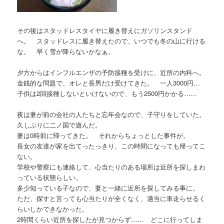
その後はスタッドレスタイヤに履き替えにガソリンスタンド
へ。 スタッドレスに履き替えたので、いつでも冬の山に行ける
な。 早く雪が降らないかなぁ。
夕方からはインフルエンザの予防接種を受けに、近所の内科へ。
金銭的な問題で、オレと長男だけ受けてきた。 一人3000円…
子供は2回接種しないといけないので、もう2500円かかる……
夜は妻が前の会社の人たちと忘年会なので、子守りをしていた。
久しぶりに二ノ国で遊んだ。
妻は0時前に帰ってきた。 それからちょっとした事件が。
長女の友達が家を出てったっきり、この時間になっても帰ってこ
ない。
学校や警察にも連絡して、心当たりのある場所は近所を探しまわ
っている状態らしい。
多少知っている子なので、妻と一緒に近所を探してみる事に。
ただ、探すと言っても心当たりが全くなく、適当に車走らせるく
らいしかできなかった。
2時間くらい近所を探したが見つからず…… どこに行ってしま