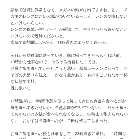
診察では特に異常もなく、メガネの効果は出てますね、と。 メ
ガネのレンズにだいぶ傷がついているらしく、レンズ交換しない
といけないらしい。
レンズの保障が半年か一年か確認して、半年だったら急がないと
いけないので連絡くださいと。
病院で2時間以上かかり、11時過ぎにようやく終わる。
それから幼稚園に送っていき、家に帰ってきたらもう12時前。
13時から仕事なので、そろそろ出発しなくては。
お昼ご飯を食べてから行こうと思い、風風ラーメンに行って、油
そばの大盛りを注文。 かなり量があり、ものすごいおなか一杯
な状態で出社。
既に眠いし……
17時過ぎに、1時間休憩を取って持ってきたお弁当を食べるがお
昼を食べすぎたせいか、全然お腹が空いていない。 だが今食べ
ておかないと夕飯が食べられなくなるし、22時まで耐えられない
な。 おかずは全部食べたが、ご飯は残してしまった。
お昼ご飯を食べた後も仕事をして、23時過ぎに退社。 1時間ち