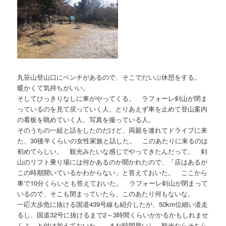
丸笹山登山口にベンチがあるので、そこでだいぶ休憩をする。
暖かくて気持ちがいい。
そしてひっきりなしに車がやってくる。 ラフォーレ剣山が閉ま
っているのを見て戻っていく人、とりあえず車を止めて登山案内
の看板を眺めていく人、写真を撮っている人。
そのうちの一組と話をしたのだけど、両親を連れてドライブに来
た、30後半くらいの女性家族と話した。 このあたりに来るのは
初めてらしい。 観光みたいな感じでやってきたんだって。 剣
山のリフト乗り場には何かあるのか聞かれたので、「店はあるが
この時期開いているかわからない」と答えておいた。 ここから
車で10分くらいとも答えておいた。 ラフォーレ剣山が閉まって
いるので、そこも閉まっていたら、このあたり何もないな。
一応大歩危に抜ける国道439号線も紹介したが、50km位細い道走
るし、国道32号に抜けるまで2～3時間くらいかかるかもしれませ
んよ、と付け加えておいた。 まだ時間早いし、観光ならそちら