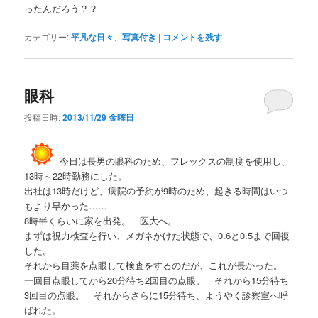
ったんだろう？？
カテゴリー:
平凡な日々
、
写真付き
|
コメントを残す
眼科
投稿日時:
2013/11/29 金曜日
今日は長男の眼科のため、フレックスの制度を使用し、
13時～22時勤務にした。
出社は13時だけど、病院の予約が9時のため、起きる時間はいつ
もより早かった……
8時半くらいに家を出発。 医大へ。
まずは視力検査を行い、メガネかけた状態で、0.6と0.5まで回復
した。
それから目薬を点眼して検査をするのだが、これが長かった。
一回目点眼してから20分待ち2回目の点眼。 それから15分待ち
3回目の点眼。 それからさらに15分待ち、ようやく診察室へ呼
ばれた。