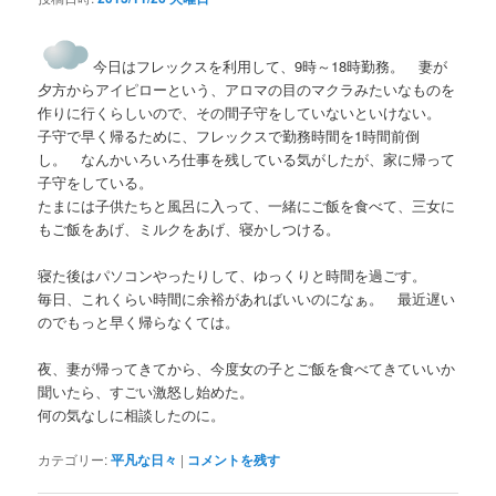
今日はフレックスを利用して、9時～18時勤務。 妻が
夕方からアイピローという、アロマの目のマクラみたいなものを
作りに行くらしいので、その間子守をしていないといけない。
子守で早く帰るために、フレックスで勤務時間を1時間前倒
し。 なんかいろいろ仕事を残している気がしたが、家に帰って
子守をしている。
たまには子供たちと風呂に入って、一緒にご飯を食べて、三女に
もご飯をあげ、ミルクをあげ、寝かしつける。
寝た後はパソコンやったりして、ゆっくりと時間を過ごす。
毎日、これくらい時間に余裕があればいいのになぁ。 最近遅い
のでもっと早く帰らなくては。
夜、妻が帰ってきてから、今度女の子とご飯を食べてきていいか
聞いたら、すごい激怒し始めた。
何の気なしに相談したのに。
カテゴリー:
平凡な日々
|
コメントを残す