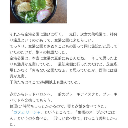
それから空港公園に遊びに行く。 先日、次女の幼稚園で、柿狩
り遠足というのがあって、空港公園に来たらしい。
てっきり、空港公園とさぬきこどもの国って同じ施設だと思って
いたのだけど、別々の施設だった。
空港公園は、本当に空港の直前にあるんだね。 そして思ったよ
りも遊具が充実していた。 最初東側に行ったのだけど、芝生広
場しかなく「何もない公園だなぁ」と思っていたが、西側には遊
具が充実。
子供たちはそこで2時間以上も遊んでいた。
夕方からレッドバロンへ。 前のブレーキディスクと、ブレーキ
パッドを交換してもらう。
修理に1時間ちょっとかかるので、妻と夕飯を食べてきた。
「
カフェ リーシャ
」というところで、「角煮のスープかけごは
ん」というのを食べる。 珍しい食べ物で、けっこう美味しかっ
た。