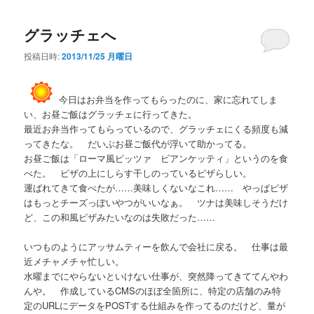
グラッチェへ
投稿日時:
2013/11/25 月曜日
今日はお弁当を作ってもらったのに、家に忘れてしま
い、お昼ご飯はグラッチェに行ってきた。
最近お弁当作ってもらっているので、グラッチェにくる頻度も減
ってきたな。 だいぶお昼ご飯代が浮いて助かってる。
お昼ご飯は「ローマ風ピッツァ ビアンケッティ」というのを食
べた。 ピザの上にしらす干しのっているピザらしい。
運ばれてきて食べたが……美味しくないなこれ…… やっぱピザ
はもっとチーズっぽいやつがいいなぁ。 ツナは美味しそうだけ
ど、この和風ピザみたいなのは失敗だった……
いつものようにアッサムティーを飲んで会社に戻る。 仕事は最
近メチャメチャ忙しい。
水曜までにやらないといけない仕事が、突然降ってきててんやわ
んや。 作成しているCMSのほぼ全箇所に、特定の店舗のみ特
定のURLにデータをPOSTする仕組みを作ってるのだけど、量が