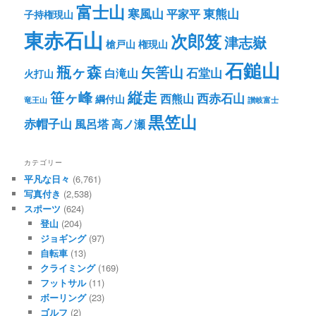
富士山
寒風山
東熊山
平家平
子持権現山
東赤石山
次郎笈
津志嶽
槍戸山
権現山
石鎚山
瓶ヶ森
矢筈山
石堂山
白滝山
火打山
笹ヶ峰
縦走
西赤石山
西熊山
綱付山
竜王山
讃岐富士
黒笠山
赤帽子山
風呂塔
高ノ瀬
カテゴリー
平凡な日々
(6,761)
写真付き
(2,538)
スポーツ
(624)
登山
(204)
ジョギング
(97)
自転車
(13)
クライミング
(169)
フットサル
(11)
ボーリング
(23)
ゴルフ
(2)