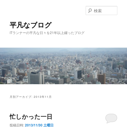
メ
サ
イ
ブ
検
ン
コ
索
コ
ン
平凡なブログ
ン
テ
ITランナーの平凡な日々を21年以上綴ったブログ
テ
ン
ン
ツ
ツ
へ
へ
移
移
動
動
メ
イ
月別アーカイブ:
2013年11月
ン
メ
ニ
忙しかった一日
ュ
ー
投稿日時:
2013/11/30 土曜日