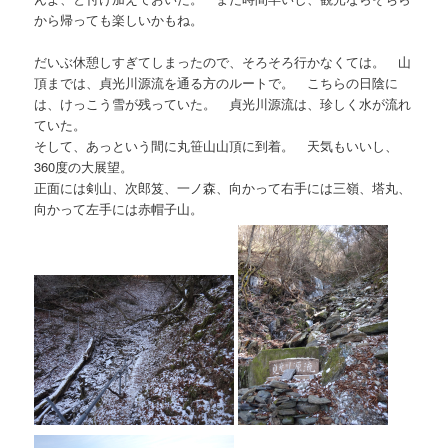
から帰っても楽しいかもね。
だいぶ休憩しすぎてしまったので、そろそろ行かなくては。 山
頂までは、貞光川源流を通る方のルートで。 こちらの日陰に
は、けっこう雪が残っていた。 貞光川源流は、珍しく水が流れ
ていた。
そして、あっという間に丸笹山山頂に到着。 天気もいいし、
360度の大展望。
正面には剣山、次郎笈、一ノ森、向かって右手には三嶺、塔丸、
向かって左手には赤帽子山。