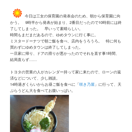
今日は三女の保育園の発表会のため、朝から保育園に向
かう。 9時半から発表が始まり、2番目だったので10時前には終
了してしまった。 早いって素晴らしい。
時間もまだまだあるので、ゆめタウンに行く事に。
ミスタードーナツで朝ご飯を食べ、店内をうろうろ。 特に何も
買わずにゆめタウンは終了してしまった。
一旦家に帰り、ドアの滑りが悪かったのでそれを直す事1時間、
結局直らず……
トヨタの営業の人がカレンダー持って家に来たので、ローンの返
済などについて、少し雑談。
14時過ぎくらいからお昼ご飯を食べに「
咲き乃屋
」に行って、天
ぷらうどん大を食べてお腹いっぱい。