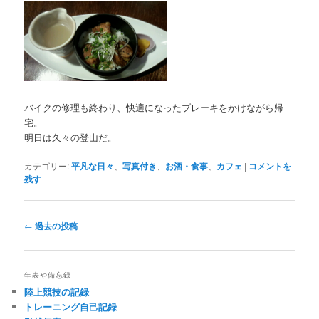
バイクの修理も終わり、快適になったブレーキをかけながら帰
宅。
明日は久々の登山だ。
カテゴリー:
平凡な日々
、
写真付き
、
お酒・食事
、
カフェ
|
コメントを
残す
投
←
過去の投稿
稿
ナ
ビ
年表や備忘録
ゲ
陸上競技の記録
ー
トレーニング自己記録
シ