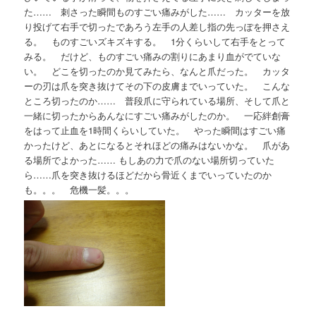
た…… 刺さった瞬間ものすごい痛みがした…… カッターを放
り投げて右手で切ったであろう左手の人差し指の先っぽを押さえ
る。 ものすごいズキズキする。 1分くらいして右手をとって
みる。 だけど、ものすごい痛みの割りにあまり血がでていな
い。 どこを切ったのか見てみたら、なんと爪だった。 カッタ
ーの刃は爪を突き抜けてその下の皮膚までいっていた。 こんな
ところ切ったのか…… 普段爪に守られている場所、そして爪と
一緒に切ったからあんなにすごい痛みがしたのか。 一応絆創膏
をはって止血を1時間くらいしていた。 やった瞬間はすごい痛
かったけど、あとになるとそれほどの痛みはないかな。 爪があ
る場所でよかった…… もしあの力で爪のない場所切っていた
ら……爪を突き抜けるほどだから骨近くまでいっていたのか
も。。。 危機一髪。。。