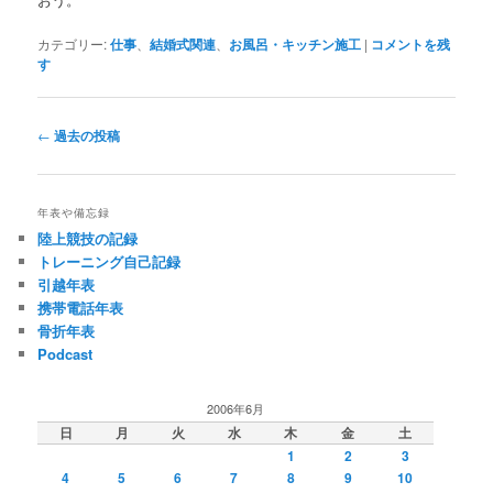
カテゴリー:
仕事
、
結婚式関連
、
お風呂・キッチン施工
|
コメントを残
す
投
←
過去の投稿
稿
ナ
ビ
年表や備忘録
ゲ
陸上競技の記録
ー
トレーニング自己記録
シ
引越年表
ョ
携帯電話年表
ン
骨折年表
Podcast
2006年6月
日
月
火
水
木
金
土
1
2
3
4
5
6
7
8
9
10