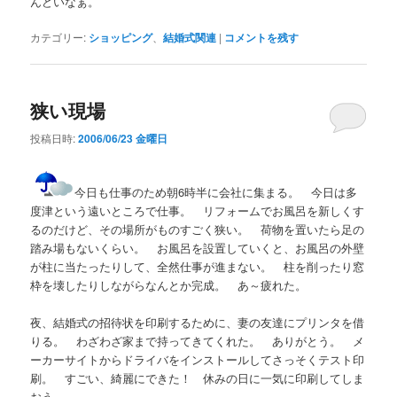
んどいなぁ。
カテゴリー:
ショッピング
、
結婚式関連
|
コメントを残す
狭い現場
投稿日時:
2006/06/23 金曜日
今日も仕事のため朝6時半に会社に集まる。 今日は多
度津という遠いところで仕事。 リフォームでお風呂を新しくす
るのだけど、その場所がものすごく狭い。 荷物を置いたら足の
踏み場もないくらい。 お風呂を設置していくと、お風呂の外壁
が柱に当たったりして、全然仕事が進まない。 柱を削ったり窓
枠を壊したりしながらなんとか完成。 あ～疲れた。
夜、結婚式の招待状を印刷するために、妻の友達にプリンタを借
りる。 わざわざ家まで持ってきてくれた。 ありがとう。 メ
ーカーサイトからドライバをインストールしてさっそくテスト印
刷。 すごい、綺麗にできた！ 休みの日に一気に印刷してしま
おう。