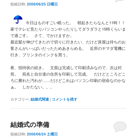
投稿日時:
2006/06/25 日曜日
今日はものすごい眠った。 朝起きたらなんと11時！！
家でテレビ見たりパソコンやったりしてダラダラと15時くらいま
で過ごす。 さて、でかけますか。
最近髪が伸びてきたので切りに行きたい、だけど床屋は待ちのお
客さんがいっぱいだったためあきらめる。 近所のヤマダ電機に
行き、プリンタのインクを買う。
夜、招待状の続き。 文面は完成して印刷済みなので、次は封
筒。 宛名と自分達の住所を印刷して完成。 だけどところどこ
ろに擦れた汚れが……だけどこれはパソコン印刷の宿命なのかな
ぁ。 しかたない。。。
カテゴリー:
結婚式関連
|
コメントを残す
結婚式の準備
投稿日時:
2006/06/24 土曜日