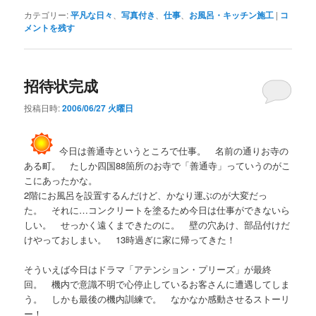
カテゴリー:
平凡な日々
、
写真付き
、
仕事
、
お風呂・キッチン施工
|
コ
メントを残す
招待状完成
投稿日時:
2006/06/27 火曜日
今日は善通寺というところで仕事。 名前の通りお寺の
ある町。 たしか四国88箇所のお寺で「善通寺」っていうのがこ
こにあったかな。
2階にお風呂を設置するんだけど、かなり運ぶのが大変だっ
た。 それに…コンクリートを塗るため今日は仕事ができないら
しい。 せっかく遠くまできたのに。 壁の穴あけ、部品付けだ
けやっておしまい。 13時過ぎに家に帰ってきた！
そういえば今日はドラマ「アテンション・プリーズ」が最終
回。 機内で意識不明で心停止しているお客さんに遭遇してしま
う。 しかも最後の機内訓練で。 なかなか感動させるストーリ
ー！