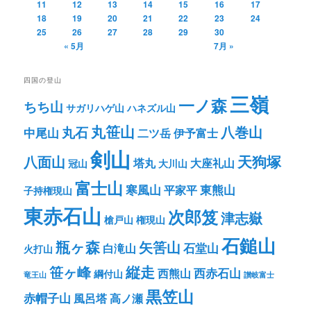
11
12
13
14
15
16
17
18
19
20
21
22
23
24
25
26
27
28
29
30
« 5月
7月 »
四国の登山
三嶺
一ノ森
ちち山
サガリハゲ山
ハネズル山
丸笹山
八巻山
丸石
中尾山
二ツ岳
伊予富士
剣山
八面山
天狗塚
塔丸
大座礼山
冠山
大川山
富士山
寒風山
東熊山
平家平
子持権現山
東赤石山
次郎笈
津志嶽
槍戸山
権現山
石鎚山
瓶ヶ森
矢筈山
石堂山
白滝山
火打山
笹ヶ峰
縦走
西赤石山
西熊山
綱付山
竜王山
讃岐富士
黒笠山
赤帽子山
風呂塔
高ノ瀬