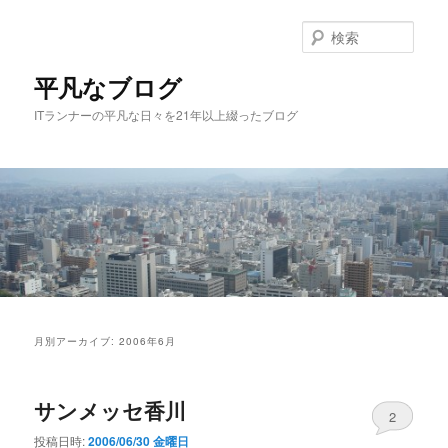
メ
サ
イ
ブ
検
ン
コ
索
コ
ン
平凡なブログ
ン
テ
ITランナーの平凡な日々を21年以上綴ったブログ
テ
ン
ン
ツ
ツ
へ
へ
移
移
動
動
メ
イ
月別アーカイブ:
2006年6月
ン
メ
ニ
サンメッセ香川
ュ
2
ー
投稿日時:
2006/06/30 金曜日