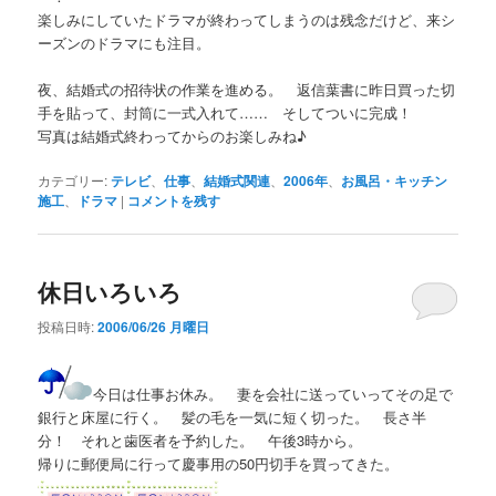
楽しみにしていたドラマが終わってしまうのは残念だけど、来シ
ーズンのドラマにも注目。
夜、結婚式の招待状の作業を進める。 返信葉書に昨日買った切
手を貼って、封筒に一式入れて…… そしてついに完成！
写真は結婚式終わってからのお楽しみね♪
カテゴリー:
テレビ
、
仕事
、
結婚式関連
、
2006年
、
お風呂・キッチン
施工
、
ドラマ
|
コメントを残す
休日いろいろ
投稿日時:
2006/06/26 月曜日
今日は仕事お休み。 妻を会社に送っていってその足で
銀行と床屋に行く。 髪の毛を一気に短く切った。 長さ半
分！ それと歯医者を予約した。 午後3時から。
帰りに郵便局に行って慶事用の50円切手を買ってきた。