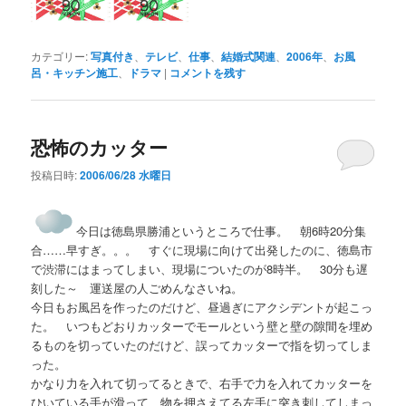
カテゴリー:
写真付き
、
テレビ
、
仕事
、
結婚式関連
、
2006年
、
お風
呂・キッチン施工
、
ドラマ
|
コメントを残す
恐怖のカッター
投稿日時:
2006/06/28 水曜日
今日は徳島県勝浦というところで仕事。 朝6時20分集
合……早すぎ。。。 すぐに現場に向けて出発したのに、徳島市
で渋滞にはまってしまい、現場についたのが8時半。 30分も遅
刻した～ 運送屋の人ごめんなさいね。
今日もお風呂を作ったのだけど、昼過ぎにアクシデントが起こっ
た。 いつもどおりカッターでモールという壁と壁の隙間を埋め
るものを切っていたのだけど、誤ってカッターで指を切ってしま
った。
かなり力を入れて切ってるときで、右手で力を入れてカッターを
ひいている手が滑って、物を押さえてる左手に突き刺してしまっ