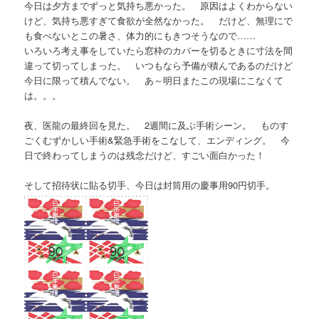
今日は夕方までずっと気持ち悪かった。 原因はよくわからない
けど、気持ち悪すぎて食欲が全然なかった。 だけど、無理にで
も食べないとこの暑さ、体力的にもきつそうなので……
いろいろ考え事をしていたら窓枠のカバーを切るときに寸法を間
違って切ってしまった。 いつもなら予備が積んであるのだけど
今日に限って積んでない。 あ～明日またこの現場にこなくて
は。。。
夜、医龍の最終回を見た。 2週間に及ぶ手術シーン。 ものす
ごくむずかしい手術&緊急手術をこなして、エンディング。 今
日で終わってしまうのは残念だけど、すごい面白かった！
そして招待状に貼る切手、今日は封筒用の慶事用90円切手。