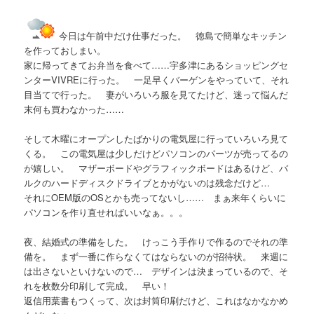
今日は午前中だけ仕事だった。 徳島で簡単なキッチン
を作っておしまい。
家に帰ってきてお弁当を食べて……宇多津にあるショッピングセ
ンターVIVREに行った。 一足早くバーゲンをやっていて、それ
目当てで行った。 妻がいろいろ服を見てたけど、迷って悩んだ
末何も買わなかった……
そして木曜にオープンしたばかりの電気屋に行っていろいろ見て
くる。 この電気屋は少しだけどパソコンのパーツが売ってるの
が嬉しい。 マザーボードやグラフィックボードはあるけど、バ
ルクのハードディスクドライブとかがないのは残念だけど…
それにOEM版のOSとかも売ってないし…… まぁ来年くらいに
パソコンを作り直せればいいなぁ。。。
夜、結婚式の準備をした。 けっこう手作りで作るのでそれの準
備を。 まず一番に作らなくてはならないのが招待状。 来週に
は出さないといけないので… デザインは決まっているので、そ
れを枚数分印刷して完成。 早い！
返信用葉書もつくって、次は封筒印刷だけど、これはなかなかめ