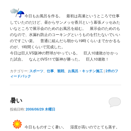
今日もお風呂を作る。 最初は高瀬というところで仕事
していたのだけど、昼からサンメッセ香川という幕張メッセみた
いなところで展示会のためのお風呂を組む。 展示会のためのも
のなので、水漏れ防止のコーキングというものを打たないでいい
のですごい楽。 普通に組んだら朝から19時くらいまでかかるも
のが、1時間くらいで完成した。
今日は巨人VS阪神の野球がやっている。 巨人10連敗がかかっ
た試合。 なんと0VS11で阪神が勝った。 巨人10連敗！
カテゴリー:
スポーツ
、
仕事
、
観戦
、
お風呂・キッチン施工
|
2
件のフ
ィードバック
暑い
投稿日時:
2006/06/29 木曜日
今日もものすごく暑い。 湿度が高いのでとても蒸す。