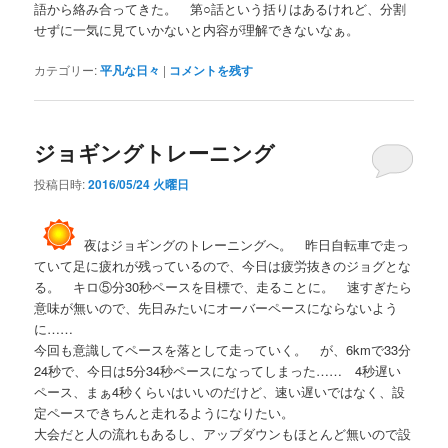
語から絡み合ってきた。 第○話という括りはあるけれど、分割
せずに一気に見ていかないと内容が理解できないなぁ。
カテゴリー:
平凡な日々
|
コメントを残す
ジョギングトレーニング
投稿日時:
2016/05/24 火曜日
夜はジョギングのトレーニングへ。 昨日自転車で走っ
ていて足に疲れが残っているので、今日は疲労抜きのジョグとな
る。 キロ⑤分30秒ペースを目標で、走ることに。 速すぎたら
意味が無いので、先日みたいにオーバーペースにならないよう
に……
今回も意識してペースを落として走っていく。 が、6kmで33分
24秒で、今日は5分34秒ペースになってしまった…… 4秒遅い
ペース、まぁ4秒くらいはいいのだけど、速い遅いではなく、設
定ペースできちんと走れるようになりたい。
大会だと人の流れもあるし、アップダウンもほとんど無いので設