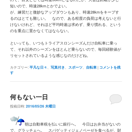
短いので、時速28kmとかでよい。
が、練習だと微妙なアップダウンもあり、時速28kmをキープす
るのはとても難しい。 なので、ある程度の負荷は考えないと行
けないけれど、それほど平均時速は求めず、乗り慣れる、という
のを重点に置かなくてはならない。
といっても、いつもトライアスロンシーズんだけ自転車に乗っ
て、それ以外のシーズンをほとんど乗らないので、毎回経験値が
リセットされているような感じなのだけどね。
カテゴリー:
平凡な日々
、
写真付き
、
スポーツ
、
自転車
|
コメントを残
す
何もない一日
投稿日時:
2016/05/26 木曜日
朝は自動車税を払いに銀行へ。 今日はお弁当がないの
で、グラッチェへ。 スパゲッティジェノベーゼを食べるが、財