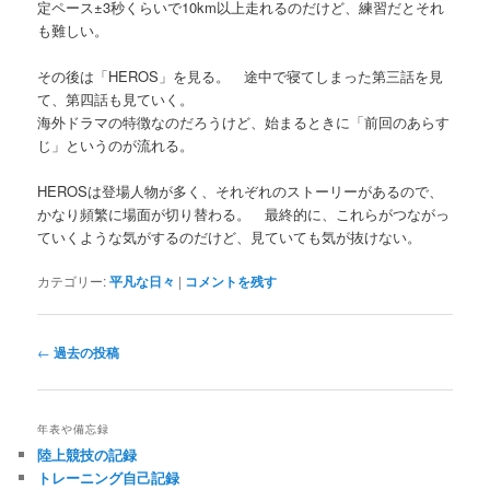
定ペース±3秒くらいで10km以上走れるのだけど、練習だとそれ
も難しい。
その後は「HEROS」を見る。 途中で寝てしまった第三話を見
て、第四話も見ていく。
海外ドラマの特徴なのだろうけど、始まるときに「前回のあらす
じ」というのが流れる。
HEROSは登場人物が多く、それぞれのストーリーがあるので、
かなり頻繁に場面が切り替わる。 最終的に、これらがつながっ
ていくような気がするのだけど、見ていても気が抜けない。
カテゴリー:
平凡な日々
|
コメントを残す
投
←
過去の投稿
稿
ナ
ビ
年表や備忘録
ゲ
陸上競技の記録
ー
トレーニング自己記録
シ