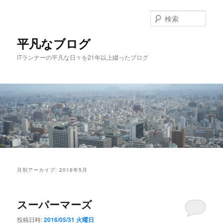
メ
サ
イ
ブ
検
ン
コ
索
コ
ン
平凡なブログ
ン
テ
ITランナーの平凡な日々を21年以上綴ったブログ
テ
ン
ン
ツ
ツ
へ
へ
移
移
動
動
メ
イ
月別アーカイブ:
2016年5月
ン
メ
ニ
スーパーマーズ
ュ
ー
投稿日時:
2016/05/31 火曜日