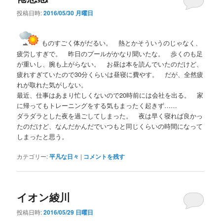
投稿日時:
2016/05/30 月曜日
ものすごく体がだるい。 熱とかそういうのじゃなく、
疲労しすぎで。 昨日のプールがかなり聞いたな。 歩くのも足
が重いし、腕も上がらない。 お昼は本を読んでいたのだけど、
疲れすぎていたので30分くらいは昼寝に費やす。 だが、全然疲
れが取れた気がしない。
最近、仕事はあまり忙しくないので20時前には会社を出る。 家
に帰ってもトレーニングをする気もまったく起きず……
ダラダラとした夜を過ごしてしまった。 夜は早く寝れば良かっ
たのだけど、なんだかんだでいつもと同じくらいの時間になって
しまったと思う。
カテゴリー:
平凡な日々
|
コメントを残す
イオン綾川
投稿日時:
2016/05/29 日曜日