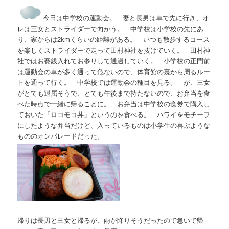
今日は中学校の運動会。 妻と長男は車で先に行き、オ
レは三女とストライダーで向かう。 中学校は小学校の先にあ
り、家からは2kmくらいの距離がある。 いつも散歩するコース
を楽しくストライダーで走って田村神社を抜けていく。 田村神
社ではお賽銭入れてお参りして通過していく。 小学校の正門前
は運動会の車が多く通って危ないので、体育館の裏から周るルー
トを通って行く。 中学校では運動会の種目を見る。 が、三女
がとても退屈そうで、とても午後まで持たないので、お弁当を食
べた時点で一緒に帰ることに。 お弁当は中学校の食券で購入し
ておいた「ロコモコ丼」というのを食べる。 ハワイをモチーフ
にしたような弁当だけど、入っているものは小学生の喜ぶような
もののオンパレードだった。
帰りは長男と三女と帰るが、雨が降りそうだったので急いで帰