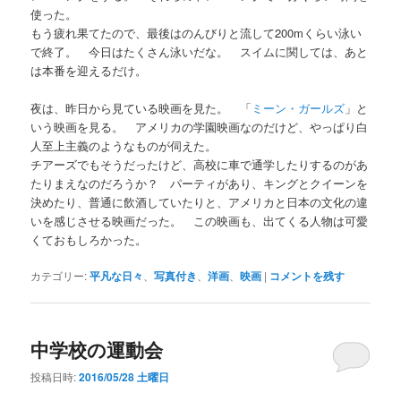
使った。
もう疲れ果てたので、最後はのんびりと流して200mくらい泳い
で終了。 今日はたくさん泳いだな。 スイムに関しては、あと
は本番を迎えるだけ。
夜は、昨日から見ている映画を見た。 「
ミーン・ガールズ
」と
いう映画を見る。 アメリカの学園映画なのだけど、やっぱり白
人至上主義のようなものが伺えた。
チアーズでもそうだったけど、高校に車で通学したりするのがあ
たりまえなのだろうか？ パーティがあり、キングとクイーンを
決めたり、普通に飲酒していたりと、アメリカと日本の文化の違
いを感じさせる映画だった。 この映画も、出てくる人物は可愛
くておもしろかった。
カテゴリー:
平凡な日々
、
写真付き
、
洋画
、
映画
|
コメントを残す
中学校の運動会
投稿日時:
2016/05/28 土曜日