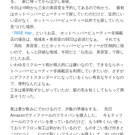
る。 家に帰ってからは少し昼寝。
今日は15時から三女の美容室を予約してあるので向かう。 最初
はホットペッパービューティーで探していたのだけど、近所にい
い店がなく、ホットペッパービューティー以外でも探していたら
見つけた場所。
「
RISE Hair
」というお店。 ホットペッパービューティー非掲載
店の場合は、地域名＋美容室のSEOは必須だなぁ。 それでも
「高松 美容室」だとホットペッパービューティーが圧倒的に強
いので、もっと詳細な地域、今回だと「仏生山 美容室」で探し
だしたお店。
いわゆるリクルート税が個人的には嫌いなので、できるならホッ
トペッパービューティー非掲載店を利用していきたいが、さすが
にデファクトスタンダードになっているくらい有名なサイトなの
で、便利なんだよなぁ。
三女は最初恥ずかしがっていたが、髪の毛を短くしてもらって満
足そうだった。
夜は妻が飲みにでかけるので、夕飯の準備をする。 先日
Amazonでティファールのフライパンを購入した。 今もティフ
ァールのフライパンを使っているのだけど、もう8年くらい使っ
ておりテフロン加工は剥がれているので、ものすごい焦げ付きと
こびりつく。 なので新しいフライパンを購入して、古いのは処