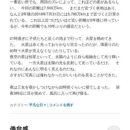
一番近い所でも、周回のズレによって、これほどの差があるらし
い。 今回の距離は7,500万km。 まだまだ近づく余地はあり、
なんと2年後の2018年7月31日には5,795万kmまで近づくと計算さ
れている。 これ以上近づけないほど近い距離が2年後に待ってい
るが、今年の距離でも10年ぶりの接近だという。
21時過ぎに子供たちと近くの池まで行って、火星を眺めてき
た。 火星は赤く光っておりかなり目立ったのだが、薄曇りのた
め時々火星が見えなくなったりしている。
夜空の星は恒星といって、太陽のように自ら核融合して光り輝い
ている。 一方火星は太陽の光を反射して光っているだけ。 そ
れなのにあんなに明るく見えるのだね。
さすがに写真には撮れなかったがいいものを見ることができた。
夜は三女を寝かしつけながら22時前くらいに寝てしまった。 深
夜3時位に目が覚めて、風呂に入って再び寝る。
カテゴリー:
平凡な日々
|
コメントを残す
倦怠感