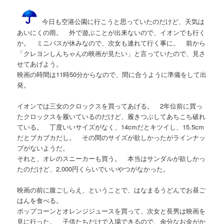
今日も空港公園に行こうと思っていたのだけど、天気は
あいにくの雨。 外で遊ぶことが出来ないので、イオンでも行く
か。 ミニバスが休みなので、次女も連れて行く事に。 前から
「クレヨンしんちゃんの映画が見たい」と言っていたので、見さ
せてあげよう。
映画の時間は11時50分からなので、間に合うように準備をして出
発。
イオンでは三女のクロックスを買ってあげる。 2年位前に買っ
たクロックスを履いているのだけど、履きつぶしてあちこち破れ
ている。 丁度いいサイズがなく、14cmだとキツイし、15.5cm
だとブカブカだし。 その間のサイズが欲しかったがラインナッ
プがないようだ。
それと、オレのスニーカーも買う。 本当はサンダルが欲しかっ
たのだけど、2,000円くらいでいいやつがなかった。
映画の前に腹ごしらえ、ということで、はなまるうどんでお昼ご
はんを食べる。
ポップコーンとオレンジジュースを買って、次女と長男は映画を
見に行った。 子供たちだけで入場できるので、余分なお金がか