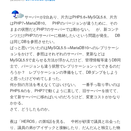
サーバーが2台あり、片方はPHP5.6+MySQL5.6、片方
はPHP7+MariaDB10。 PHPのバージョンが違うために、その
ままの状態だとPHP7のサーバーでは動かない。 が、新コンテ
ンツだけPHP7のサーバーに格納したいという問題が発生。 DB
は同じDBを参照させたい。
ぱっと思いついたのはMySQL5.5→MariaDB10へのレプリケーシ
ョンをかけて、参照はそれぞれのサーバー、更新などは
MySQL5.5で走らせる方法が浮かんだけど、管理情報等違うDB同
士で、バージョンも違う状態でレプリケーションってできるのだ
ろうか？ レプリケーションの準備をして、DBダンプをしよう
と思ったけどやめてしまった。
何か別の方法を考えなくてはいけない。 一番手っ取り早いのは
PHP5.6のを、PHP7で動くように直して、旧サーバーを捨てて、
全て新サーバーに移ればいいのだろうけど、変更コストがかなり
かかる。
さて、どうしたものか。
夜は「HEROS」の第5話を見る。 中村が砂漠で議員と出会った
り、議員の弟がアイザックと接触したり、だんだんと独立した物