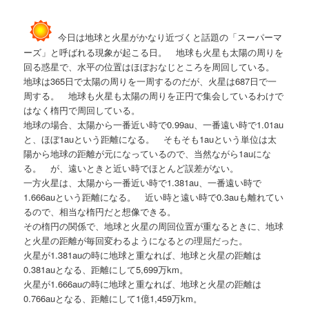
今日は地球と火星がかなり近づくと話題の「スーパーマ
ーズ」と呼ばれる現象が起こる日。 地球も火星も太陽の周りを
回る惑星で、水平の位置はほぼおなじところを周回している。
地球は365日で太陽の周りを一周するのだが、火星は687日で一
周する。 地球も火星も太陽の周りを正円で集会しているわけで
はなく楕円で周回している。
地球の場合、太陽から一番近い時で0.99au、一番遠い時で1.01au
と、ほぼ1auという距離になる。 そもそも1auという単位は太
陽から地球の距離が元になっているので、当然ながら1auにな
る。 が、遠いときと近い時でほとんど誤差がない。
一方火星は、太陽から一番近い時で1.381au、一番遠い時で
1.666auという距離になる。 近い時と遠い時で0.3auも離れてい
るので、相当な楕円だと想像できる。
その楕円の関係で、地球と火星の周回位置が重なるときに、地球
と火星の距離が毎回変わるようになるとの理屈だった。
火星が1.381auの時に地球と重なれば、地球と火星の距離は
0.381auとなる、距離にして5,699万km。
火星が1.666auの時に地球と重なれば、地球と火星の距離は
0.766auとなる、距離にして1億1,459万km。