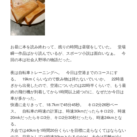
お昼に本を読み終わって、残りの時間は昼寝をしていた。 堂場
瞬一作品ばかり読んでいるが、スポーツ小説は面白いなぁ。 今
回の本は社会人野球の物語だった。
夜は自転車トレーニングへ。 今日は空港までのコースにす
る。 19kmくらいなので飲み物は持たないでいいか。 22時過
ぎから出発したので、空港についたのは22時半くらいで、もう最
終の飛行機が到着してから1時間以上経つのに、なぜだか今日は
車が多かった。
快適に走りきって、18.7kmで45分45秒。 キロ2分26秒ペー
ス。 自転車の時速の計算は、時速30kmだったらキロ2分、時速
20mkだったらキロ3分、キロ2分30秒だったら、時速24kmとな
る。
大会では40kmを1時間20分くらいを目標に走らなくてはならない
ので、目安としては時速30kmとなるのだが、大会は距離が少し