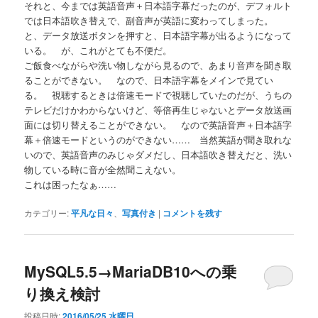
それと、今までは英語音声＋日本語字幕だったのが、デフォルト
では日本語吹き替えで、副音声が英語に変わってしまった。
と、データ放送ボタンを押すと、日本語字幕が出るようになって
いる。 が、これがとても不便だ。
ご飯食べながらや洗い物しながら見るので、あまり音声を聞き取
ることができない。 なので、日本語字幕をメインで見てい
る。 視聴するときは倍速モードで視聴していたのだが、うちの
テレビだけかわからないけど、等倍再生じゃないとデータ放送画
面には切り替えることができない。 なので英語音声＋日本語字
幕＋倍速モードというのができない…… 当然英語が聞き取れな
いので、英語音声のみじゃダメだし、日本語吹き替えだと、洗い
物している時に音が全然聞こえない。
これは困ったなぁ……
カテゴリー:
平凡な日々
、
写真付き
|
コメントを残す
MySQL5.5→MariaDB10への乗
り換え検討
投稿日時:
2016/05/25 水曜日