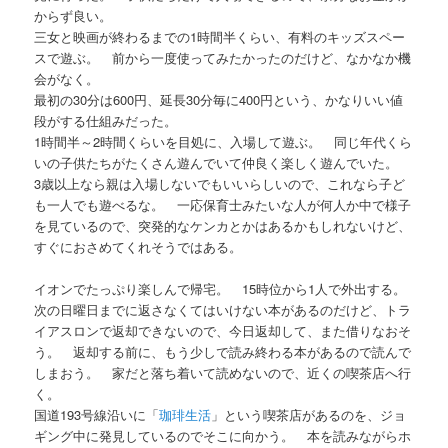
からず良い。
三女と映画が終わるまでの1時間半くらい、有料のキッズスペー
スで遊ぶ。 前から一度使ってみたかったのだけど、なかなか機
会がなく。
最初の30分は600円、延長30分毎に400円という、かなりいい値
段がする仕組みだった。
1時間半～2時間くらいを目処に、入場して遊ぶ。 同じ年代くら
いの子供たちがたくさん遊んでいて仲良く楽しく遊んでいた。
3歳以上なら親は入場しないでもいいらしいので、これなら子ど
も一人でも遊べるな。 一応保育士みたいな人が何人か中で様子
を見ているので、突発的なケンカとかはあるかもしれないけど、
すぐにおさめてくれそうではある。
イオンでたっぷり楽しんで帰宅。 15時位から1人で外出する。
次の日曜日までに返さなくてはいけない本があるのだけど、トラ
イアスロンで返却できないので、今日返却して、また借りなおそ
う。 返却する前に、もう少しで読み終わる本があるので読んで
しまおう。 家だと落ち着いて読めないので、近くの喫茶店へ行
く。
国道193号線沿いに「
珈琲生活
」という喫茶店があるのを、ジョ
ギング中に発見しているのでそこに向かう。 本を読みながらホ