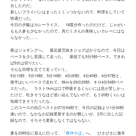
分したのだ。
新しいフライパンはまったくくっつかないので、料理をしていて
快適だった。
今日の夕飯はカレーライス。 18皿分作ったのだけど、じゃがい
もも人参も少なかったので、具だくさんの美味しいカレーにはな
らなかった……
夜はジョギングへ。 最近疲労抜きジョグばかりなので、今日は
ペースを少し意識して走った。 最低でも5分5秒ペース、できれ
ば5分は切りたい。
そんな目標を立てて走っていく。
5分13秒、5分19秒、5分16秒、4分20秒、4分40秒、4分57秒と、
後半はいいペースで走れて、6kmを29分25秒、キロ4分54秒ペー
スだった。 ラスト1kmは口で呼吸するくらいには息が苦しかっ
たけど、吐きそうなほど追い込んでないので、もう20秒くらいは
短縮できそうだったな。
このコースの自己ベストが27分54秒で、今日の記録より1分30秒
速いので、なかなか記録更新するのが難しいが、2月に出した記
録なので、そろそろ更新しなくてはならない。
妻を23時位に迎えに行って、「
夜仲そば
」へ。 ひさびさに激辛