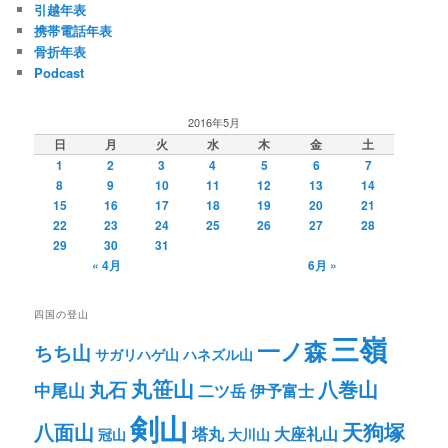
引越年表
ョ
携帯電話年表
ン
骨折年表
Podcast
2016年5月
日
月
火
水
木
金
土
1
2
3
4
5
6
7
8
9
10
11
12
13
14
15
16
17
18
19
20
21
22
23
24
25
26
27
28
29
30
31
« 4月
6月 »
四国の登山
三嶺
一ノ森
ちち山
サガリハゲ山
ハネズル山
丸笹山
八巻山
丸石
中尾山
二ツ岳
伊予富士
剣山
八面山
天狗塚
塔丸
大座礼山
冠山
大川山