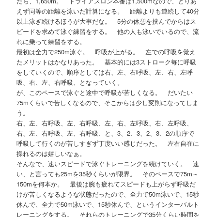
たら、1,650m。 トライアスロン本番は1,500mなので、とりあ
えず同等の距離を泳いだ計算になる。 距離よりも連続して40分
以上泳ぎ続けるほうが大事だな。 5分の休憩を挟んでからはス
ピードを求めて泳ぐ練習をする。 他の人も泳いでいるので、流
れに乗って練習をする。
最初は全力で250m泳ぐ。 呼吸が上がる。 左での呼吸を覚え
たメリットはかなりあった。 基本的には3ストローク毎に呼吸
をしていくので、順序としては右、左、右呼吸、左、右、左呼
吸、右、左、右呼吸、となっていく。
が、このペースで泳ぐと途中で呼吸が苦しくなる。 だいたい
75mくらいで苦しくなるので、そこからは少し変則になってしま
う。
右、左、右呼吸、左、右呼吸、左、右、左呼吸、右、左呼吸、
右、左、右呼吸、左、右呼吸、と、3、2、3、2、3、2の順序で
呼吸して行くのが苦しすぎず丁度いい感じだった。 左右自在に
操れるのは嬉しいなぁ。
そんなで、速いスピードで泳ぐトレーニングを続けていく。 速
い、と言っても25mを35秒くらいが限界。 そのペースで75m～
150mを何本か。 最後は腕も疲れてスピードも上がらず呼吸だ
けが苦しくなるような状態だったので、全力で50m泳いで、15秒
休んで、全力で50m泳いで、15秒休んで、というインターバルト
レーニングをする。 それらのトレーニングで35分くらい時間を