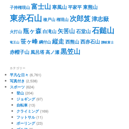
富士山
寒風山
東熊山
平家平
子持権現山
東赤石山
次郎笈
津志嶽
槍戸山
権現山
石鎚山
瓶ヶ森
矢筈山
石堂山
白滝山
火打山
笹ヶ峰
縦走
西赤石山
西熊山
綱付山
竜王山
讃岐富士
黒笠山
赤帽子山
風呂塔
高ノ瀬
カテゴリー
平凡な日々
(6,761)
写真付き
(2,538)
スポーツ
(624)
登山
(204)
ジョギング
(97)
自転車
(13)
クライミング
(169)
フットサル
(11)
ボーリング
(23)