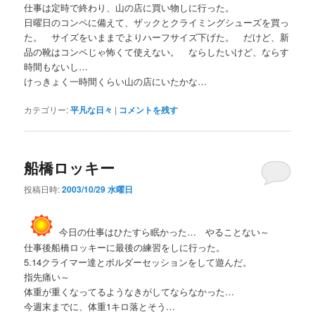
仕事は定時で終わり、山の店に買い物しに行った。
日曜日のコンペに備えて、ザックとクライミングシューズを買っ
た。 サイズをいままでよりハーフサイズ下げた。 だけど、新
品の靴はコンペじゃ怖くて使えない。 ならしたいけど、ならす
時間もないし…
けっきょく一時間くらい山の店にいたかな…
カテゴリー:
平凡な日々
|
コメントを残す
船橋ロッキー
投稿日時:
2003/10/29 水曜日
今日の仕事はひたすら眠かった… やることない～
仕事後船橋ロッキーに最後の練習をしに行った。
5.14クライマー達とボルダーセッションをして遊んだ。
指先痛い～
体重が重くなってるようなきがしてならなかった…
今週末までに、体重1キロ落とそう…