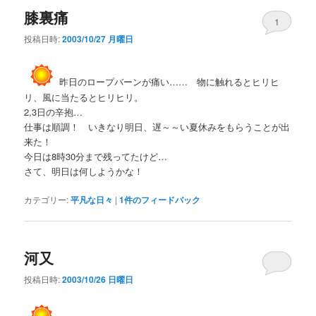
膝裏痛
1
投稿日時:
2003/10/27 月曜日
昨日のロープバーンが痛い…… 物に触れるとヒリヒ
リ、風に当たるとヒリヒリ。
2,3日の辛抱…
仕事は順調！ いきなり明日、遅～～い夏休みをもらうことが出
来た！
今日は8時30分まで残ってたけど…
さて、明日は何しようかな！
カテゴリー:
平凡な日々
|
1
件のフィードバック
河又
投稿日時:
2003/10/26 日曜日