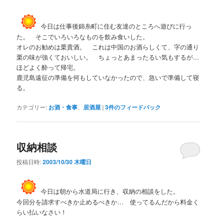
今日は仕事後錦糸町に住む友達のところへ遊びに行っ
た。 そこでいろいろなものを飲み食いした。
オレのお勧めは栗貴酒。 これは中国のお酒らしくて、字の通り
栗の味が強くておいしい。 ちょっとあまったるい気もするが…
ほどよく酔って帰宅。
鹿児島遠征の準備を何もしていなかったので、急いで準備して寝
る。
カテゴリー:
お酒・食事
、
居酒屋
|
3
件のフィードバック
収納相談
投稿日時:
2003/10/30 木曜日
今日は朝から水道局に行き、収納の相談をした。
今回分を請求すべきか止めるべきか… 使ってるんだから料金く
らい払いなさい！