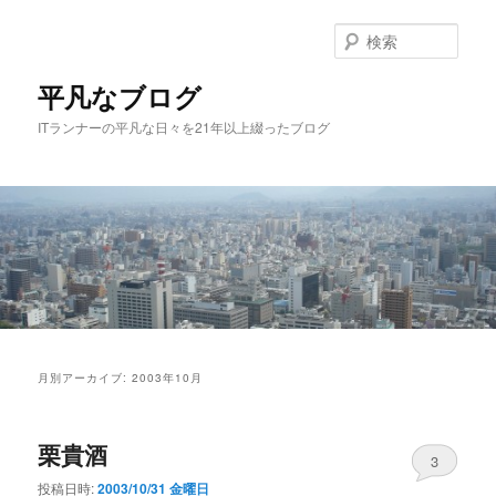
メ
サ
イ
ブ
検
ン
コ
索
コ
ン
平凡なブログ
ン
テ
ITランナーの平凡な日々を21年以上綴ったブログ
テ
ン
ン
ツ
ツ
へ
へ
移
移
動
動
メ
イ
月別アーカイブ:
2003年10月
ン
メ
ニ
栗貴酒
ュ
3
ー
投稿日時:
2003/10/31 金曜日