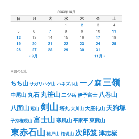
2003年10月
日
月
火
水
木
金
土
1
2
3
4
5
6
7
8
9
10
11
12
13
14
15
16
17
18
19
20
21
22
23
24
25
26
27
28
29
30
31
« 9月
11月 »
四国の登山
三嶺
一ノ森
ちち山
サガリハゲ山
ハネズル山
丸笹山
八巻山
丸石
中尾山
二ツ岳
伊予富士
剣山
八面山
天狗塚
塔丸
大座礼山
冠山
大川山
富士山
寒風山
東熊山
平家平
子持権現山
東赤石山
次郎笈
津志嶽
槍戸山
権現山