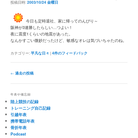
投稿日時:
2003/10/24 金曜日
今日も定時退社、家に帰ってのんびり～
阪神が3連勝したらしい…つよい！
夜に震度1くらいの地震があった。
なんかすごい微妙だったけど、敏感なオレは気づいちゃたのね。
カテゴリー:
平凡な日々
|
4
件のフィードバック
投
←
過去の投稿
稿
ナ
ビ
年表や備忘録
ゲ
陸上競技の記録
ー
トレーニング自己記録
シ
引越年表
ョ
携帯電話年表
ン
骨折年表
Podcast