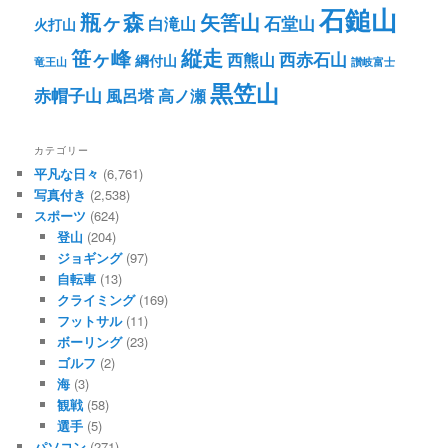
石鎚山
瓶ヶ森
矢筈山
石堂山
白滝山
火打山
笹ヶ峰
縦走
西赤石山
西熊山
綱付山
竜王山
讃岐富士
黒笠山
赤帽子山
風呂塔
高ノ瀬
カテゴリー
平凡な日々
(6,761)
写真付き
(2,538)
スポーツ
(624)
登山
(204)
ジョギング
(97)
自転車
(13)
クライミング
(169)
フットサル
(11)
ボーリング
(23)
ゴルフ
(2)
海
(3)
観戦
(58)
選手
(5)
パソコン
(271)