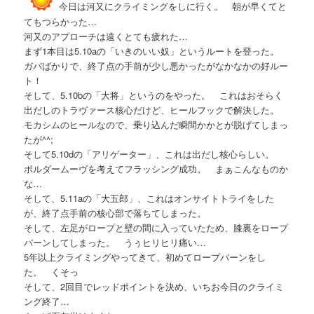
今日は河又にクライミングをしに行く。 朝が早くてと
てもつらかった…
河又のアプローチは遠くとても疲れた…
まず1本目は5.10aの「いきのいい奴」というルートを登った。
ガバばかりで、終了点の手前が少し悪かったがなかなかの好ルー
ト！
そして、5.10bの「大将」というのをやった。 これはおそらく
出だしのトラヴァース核心だけど、ヒールフックで解決した。
モカシムのヒールなので、乗り込んだ瞬間かかとが脱げてしまっ
たが^^;
そして5.10dの「アリゲーター」、これは出だし核心らしい。
ボルダームーヴを考えてフラッシング成功。 まぁこんなものか
な…
そして、5.11aの「大五郎」、これはオンサイトトライをした
が、終了点手前の核心部で落ちてしまった。
そして、左足がロープと壁の間に入っていたため、膝裏をロープ
バーンしてしまった。 うぅヒリヒリ痛い…
5年以上クライミングやってきて、初めてロープバーンをし
た。 くそっ
そして、2回目でレッドポイントを決め、いちお今日のクライミ
ング終了…