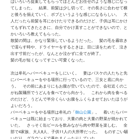
はいろいろ提案してもらってほとんどお任せのような感じになっ
てしまった。 結果、前髪は少し切って、その長さに合わせて横
と後ろを揃えていく、ボブというような感じになるらしい。 大
人だったら前髪を耳にかけたりできるのだけど、子供は耳にかけ
てもずれてきたときに、自分でかけ直すことができないので、と
かいろいろ教えてもらった。
散髪の間は、かなり緊張しているようだった。 髪の毛を霧吹き
で濡らす時や、ドライヤーをするときは、目に涙をためて、泣き
出す寸前だったが、なんとか泣かずに全てが終了。
髪の毛が短くなってすごい可愛くなった。
次は牟礼へバーベキューをしにいく。 妻はバスケの人たちと先
にバーベキューをやる場所に行っているので、三女と底に向か
う。 その前にあまりにもお腹が空いていたので、会社近くのこ
がね製麺所でうどんを食べてから向かう。 これから肉を食べる
のだけど、うどんで半分くらいお腹をふくらませておいたほうが
よいだろう。
バーベキューをやる場所は牟礼の「
御山公園
」。 着いたらバー
ベキューは既に始まっており、大量の肉と大量の野菜が焼かれて
いた。 さっそく缶ビールを飲みながら肉や野菜を楽しむ。 全
部で4家族、大人8人、子供11人の大所帯だった。 ものすごい騒
いだり、グラウンドで暴れまくったりしていた。