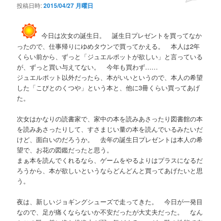
投稿日時:
2015/04/27 月曜日
今日は次女の誕生日。 誕生日プレゼントを買ってなか
ったので、仕事帰りにゆめタウンで買ってかえる。 本人は2年
くらい前から、ずっと「ジュエルポットが欲しい」と言っている
が、ずっと買い与えてない。 今年も買わず……
ジュエルポット以外だったら、本がいいというので、本人の希望
した「こびとのくつや」という本と、他に3冊くらい買ってあげ
た。
次女はかなりの読書家で、家中の本を読みあさったり図書館の本
を読みあさったりして、すさまじい量の本を読んでいるみたいだ
けど、面白いのだろうか。 去年の誕生日プレゼントは本人の希
望で、お花の図鑑だったと思う。
まぁ本を読んでくれるなら、ゲームをやるよりはプラスになるだ
ろうから、本が欲しいというならどんどんと買ってあげたいと思
う。
夜は、新しいジョギングシューズで走ってきた。 今日が一発目
なので、足が痛くならないか不安だったが大丈夫だった。 なん