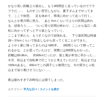
かなり長い距離上り坂出し、もう4時間近く走っているのでフラ
フラだ…… ものすごい苦労しながら、夏子ダムまでやってき
て、ここで休憩。 足を休めて、県境に向かって走って行く。
なんとか香川県に突入。 あと1kmくらいで上りの区間は終わ
る、頑張ろう…… ついに登り区間が終わり、ここから塩江～高
松に向かってずっと下り坂となっていく。
ここまで来たら、もうすぐなので頑張れる。 下り坂区間は時速
28～31kmくらいで快走しながら戻ってくることができた。
ようやく家に帰ってきたのは18時半。 3時間くらいで帰ってこ
れるかな、とか思っていたけど、実際には5時間もかかった。
距離は89.8km。 約90kmだったが、坂と風が本当に辛かった…
今月、松山まで自転車で行こうかと考えていたけど、松山までは
160kmあるし、90kmでこの調子じゃ無理だな、今の実力じゃ松
山まで辿り着けそうにない……
夜は疲れすぎて23時位には寝てしまった。
カテゴリー:
平凡な日々
|
コメントを残す