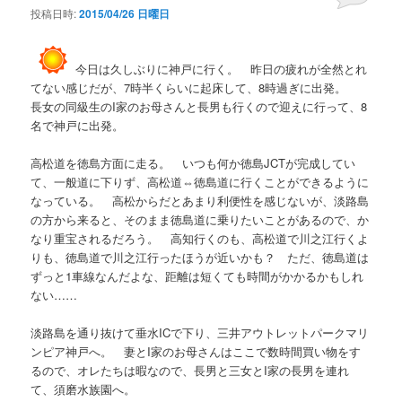
投稿日時:
2015/04/26 日曜日
今日は久しぶりに神戸に行く。 昨日の疲れが全然とれ
てない感じだが、7時半くらいに起床して、8時過ぎに出発。
長女の同級生のI家のお母さんと長男も行くので迎えに行って、8
名で神戸に出発。
高松道を徳島方面に走る。 いつも何か徳島JCTが完成してい
て、一般道に下りず、高松道⇔徳島道に行くことができるように
なっている。 高松からだとあまり利便性を感じないが、淡路島
の方から来ると、そのまま徳島道に乗りたいことがあるので、か
なり重宝されるだろう。 高知行くのも、高松道で川之江行くよ
りも、徳島道で川之江行ったほうが近いかも？ ただ、徳島道は
ずっと1車線なんだよな、距離は短くても時間がかかるかもしれ
ない……
淡路島を通り抜けて垂水ICで下り、三井アウトレットパークマリ
ンピア神戸へ。 妻とI家のお母さんはここで数時間買い物をす
るので、オレたちは暇なので、長男と三女とI家の長男を連れ
て、須磨水族園へ。