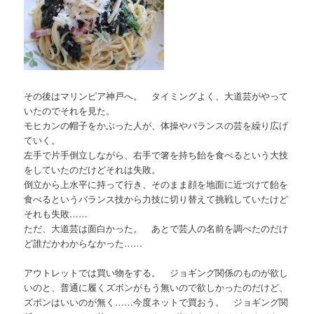
その後はマリンピア神戸へ。 タイミングよく、大道芸がやって
いたのでそれを見た。
モヒカンの帽子をかぶった人が、体操やバランスの芸を繰り広げ
ていく。
左手で片手倒立しながら、右手で箸を持ち飴を食べるという大技
をしていたのだけどそれは失敗。
倒立から上水平に持って行き、そのまま顔を地面に近づけて飴を
食べるというバランス技から力技に切り替えて挑戦していたけど
それも失敗……
ただ、大道芸は面白かった。 あとで芸人の名前を調べたのだけ
ど誰だかわからなかった……
アウトレットでは買い物をする。 ジョギング関係のものが欲し
いのと、普通に履くズボンがもう無いので欲しかったのだけど、
ズボンはいいのが無く……今度ネットで買おう。 ジョギング関