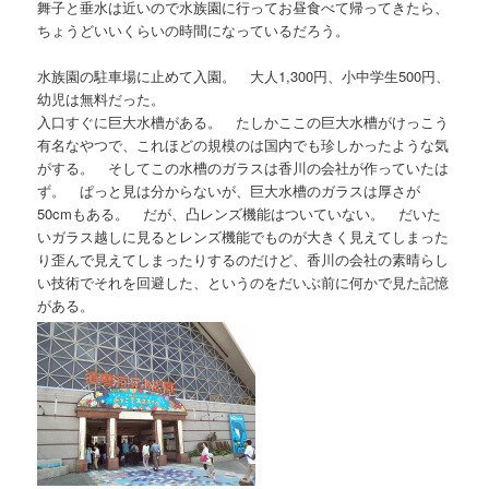
舞子と垂水は近いので水族園に行ってお昼食べて帰ってきたら、
ちょうどいいくらいの時間になっているだろう。
水族園の駐車場に止めて入園。 大人1,300円、小中学生500円、
幼児は無料だった。
入口すぐに巨大水槽がある。 たしかここの巨大水槽がけっこう
有名なやつで、これほどの規模のは国内でも珍しかったような気
がする。 そしてこの水槽のガラスは香川の会社が作っていたは
ず。 ぱっと見は分からないが、巨大水槽のガラスは厚さが
50cmもある。 だが、凸レンズ機能はついていない。 だいた
いガラス越しに見るとレンズ機能でものが大きく見えてしまった
り歪んで見えてしまったりするのだけど、香川の会社の素晴らし
い技術でそれを回避した、というのをだいぶ前に何かで見た記憶
がある。