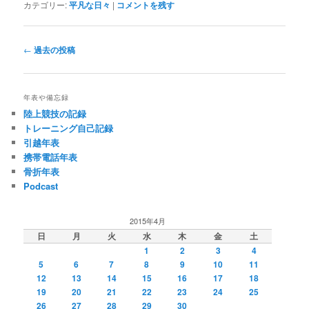
カテゴリー:
平凡な日々
|
コメントを残す
投
←
過去の投稿
稿
ナ
ビ
年表や備忘録
ゲ
陸上競技の記録
ー
トレーニング自己記録
シ
引越年表
ョ
携帯電話年表
ン
骨折年表
Podcast
2015年4月
日
月
火
水
木
金
土
1
2
3
4
5
6
7
8
9
10
11
12
13
14
15
16
17
18
19
20
21
22
23
24
25
26
27
28
29
30