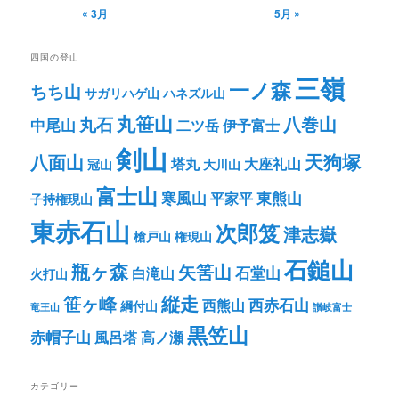
« 3月
5月 »
四国の登山
三嶺
一ノ森
ちち山
サガリハゲ山
ハネズル山
丸笹山
八巻山
丸石
中尾山
二ツ岳
伊予富士
剣山
八面山
天狗塚
塔丸
大座礼山
冠山
大川山
富士山
寒風山
東熊山
平家平
子持権現山
東赤石山
次郎笈
津志嶽
槍戸山
権現山
石鎚山
瓶ヶ森
矢筈山
石堂山
白滝山
火打山
笹ヶ峰
縦走
西赤石山
西熊山
綱付山
竜王山
讃岐富士
黒笠山
赤帽子山
風呂塔
高ノ瀬
カテゴリー