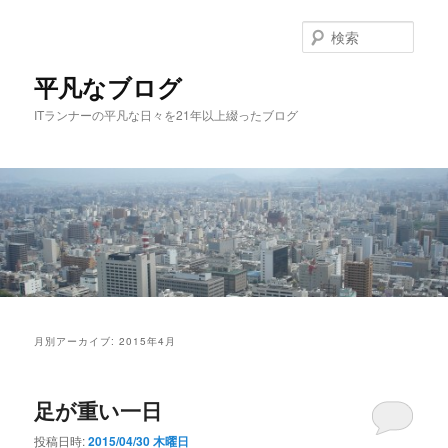
メ
サ
イ
ブ
検
ン
コ
索
コ
ン
平凡なブログ
ン
テ
ITランナーの平凡な日々を21年以上綴ったブログ
テ
ン
ン
ツ
ツ
へ
へ
移
移
動
動
メ
イ
月別アーカイブ:
2015年4月
ン
メ
ニ
足が重い一日
ュ
ー
投稿日時:
2015/04/30 木曜日