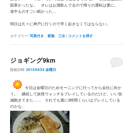
肌寒かったな。 オレはお酒飲んでるので帰りの運転は妻に。
道中ものすごい眠かった…
明日は久々に神戸に行くので早く起きなくてはならない。
カテゴリー:
写真付き
、
家族
、
三女
|
コメントを残す
ジョギング9km
投稿日時:
2015/04/24 金曜日
今日は金曜日のためモーニングに行ってから会社に向か
う。 継続して妖怪ウォッチをプレイしているのだけど、いい加
減飽きてきた…… それでも週に3時間くらいはプレイしている
のかな。