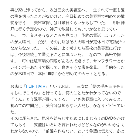
再び家に帰ってから、次は三女の美容室へ。 生まれて一度も髪
の毛を切ったことがないけど、今日初めての美容室で初めての散
髪を行う。 美容室探しは月曜日くらいからしていた。 明日神
戸に行く予定なので、神戸で散髪してもいいかなと思ってい
た。 で、良さそうなところを見つけ、予約の電話しようとした
のが火曜日。 だが、そのお店はその火曜日が定休日で電話がつ
ながらなかった。 その後、よく考えたら高松の美容室に行け
ば、今後継続して通えることに気づいた。 なので、高松で探
す。 町中は駐車場の問題があるので避けて、サンフラワーとか
レインボーあたりで探して、良さそうな店を発見。 予約をした
のが木曜日で、本日15時半から初めてのカットとなる。
お店は「
FLIP HAIR
」というお店。 三女に「髪の毛チョキチョ
キしに行こうね」と行っても、何のことだかわかってないので
「うん」とう返事が帰ってくる。 いざ美容室に入ってみると、
初めての空間だし、美容師は知らない人だし、かなりビビってい
た。
イスに座らされ、気分を紛らわすためにしまじろうのDVDをかけ
てもらう。 髪型はいろいろ言われたけどどんなのがいいかよく
わからないので、「前髪を作らない」という希望は伝えて、あと