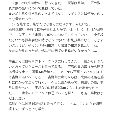
白く無いので中学校のに行ってきた。 授業は数学。 正の数、
負の数の扱いについて勉強していた。
まだ足し算や引き算のレベルではなく、マイナスとは何か、のよ
うな概念だった。
5に-5を足すと、足すだけど引くになります、みたいな。
絶対値2以下を持つ数を列挙せよとかで、-2、-1、0、1、2が回答
で、「以下」と「未満」の使いについてもやっていた。 小学校
だといつも授業参観の時はどうでもいい特別授業になることが多
いのだけど、やっぱり特別授業より普通の授業を見たいよね。
なかなか良かったが、他に見に来ている親がいなかった……
午後からは自転車のトレーニングに行ってきた。 前から行きた
いと思っていたコースを走ってみる。 空港の裏のほうから県道
39号線を走って国道438号線へ。 そこから三頭トンネルを抜け
て吉野川沿いへ下りる。 吉野川に出てからは、北側の道路を脇
町に向かって走って行く。 今日は風があって、川沿いの道が非
常に辛かった。 平坦なのに時速20kmくらいしか出せなかっ
た…… 途中のローソンで休憩でパンを購入。 さぁ、高松はま
だまだ遠い……
脇町からは国道193号線を走って行く。 さぁ、ここから香川県
境まで、ずっと上り坂だ。