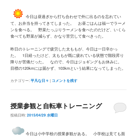
今日は昼過ぎから打ち合わせで外に出るのを忘れてい
て、お弁当を持ってきてしまった。 お昼ごはんは福一でラーメ
ンを食べる。 野菜たっぷりラーメンを食べたのだけど、いくら
食べても野菜が減らず、かなり苦労して食べきった。
昨日のトレーニングで疲労した太ももが、今日は一日辛かっ
た。 1日経ったけど、太ももが既に疲れている状態で階段昇り
降りが苦痛だった。 なので、今日はジョギングもお休みに。
目標の120kmには届かず、103kmという結果になってしまった。
カテゴリー:
平凡な日々
|
コメントを残す
授業参観と自転車トレーニング
投稿日時:
2015/04/29 水曜日
今日は小中学校の授業参観がある。 小学校は見ても面