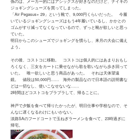
係のは、メーカー的にはアシックスが好きなのだけど、ナイキの
ジョギングシューズを買ってしまった。
「Air Pegasus+ 29」という靴で、9,000円くらいだった。 今履
いているジョギングシューズはもう4年履いているし、かかとの
ゴムがすり減ってなくなっているので、ずっと靴が欲しいと思っ
ていた。
明日からこのシューズでジョギングを慣らし、来月の大会に備え
よう。
その後、コストコに移動。 コストコは個人的にはあまりおもし
ろくなく、三女をカートに乗せながら歌を歌いながら歩き回って
いた。 唯一欲しいと思う商品があった。 それは天体望遠
鏡。 値段は50,000円…… 海外の製品なので日本語の説明書な
どは一切なし、使いこなせないな……
2時間ほどコストコをブラブラして、帰ることに。
神戸で夕飯を食べて帰りたかったが、明日仕事や学校なので、そ
んなに遅くなるわけにもいかない。
淡路SAのフードコートで玉ねぎラーメンを食べて、23時過ぎに
帰宅。