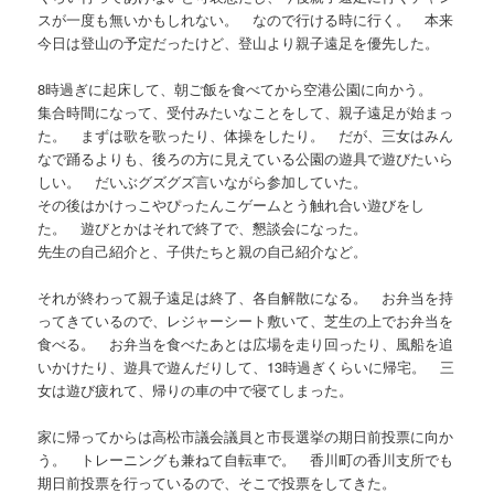
スが一度も無いかもしれない。 なので行ける時に行く。 本来
今日は登山の予定だったけど、登山より親子遠足を優先した。
8時過ぎに起床して、朝ご飯を食べてから空港公園に向かう。
集合時間になって、受付みたいなことをして、親子遠足が始まっ
た。 まずは歌を歌ったり、体操をしたり。 だが、三女はみん
なで踊るよりも、後ろの方に見えている公園の遊具で遊びたいら
しい。 だいぶグズグズ言いながら参加していた。
その後はかけっこやぴったんこゲームとう触れ合い遊びをし
た。 遊びとかはそれで終了で、懇談会になった。
先生の自己紹介と、子供たちと親の自己紹介など。
それが終わって親子遠足は終了、各自解散になる。 お弁当を持
ってきているので、レジャーシート敷いて、芝生の上でお弁当を
食べる。 お弁当を食べたあとは広場を走り回ったり、風船を追
いかけたり、遊具で遊んだりして、13時過ぎくらいに帰宅。 三
女は遊び疲れて、帰りの車の中で寝てしまった。
家に帰ってからは高松市議会議員と市長選挙の期日前投票に向か
う。 トレーニングも兼ねて自転車で。 香川町の香川支所でも
期日前投票を行っているので、そこで投票をしてきた。