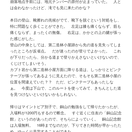
崩落地点手前には、地元ナンバーの原付が止まっていた。 人と
は会わなかったけど、滝でも見に来たのかな？
本日の登山、靴擦れの兆候がでて、靴下を脱ぐという対処をし、
特に問題なく歩くことができた。 左足は膝も痛くならず、筋も
痛くならず、まったくの無傷。 右足は、かかとの上の腱が張っ
た感じがした。
登山の中身としては、第二造林小屋跡から先の道を見失ってしま
ったところが反省点。 だが迷ったのが登りでよかった。 これ
が下りだったら、分かる道まで登りかえさないといけないので、
くじけてしまいそう。
カブト岩から第二造林小屋方面に降りる道は、しっかりとピンク
テープが張ってあるように見えたので、そもそも第二造林小屋の
位置を間違えていた？？ ただ、ピンクテープもあったしな
ぁ。 今度は下山で、このルートを使ってみて、きちんとした道
を見つけないといけないかもしれない。
帰りはマイントピア別子で、銅山の勉強をして帰りたかったが、
入場料が1200円もするので断念。 すぐ近くに住友の「銅山記念
館」というのがあったので、そちらによっていく。 銅山記念館
は入場無料。 16時までなのだが、下りてきた時間が早かったた
め、ゆっくり見学することができた。