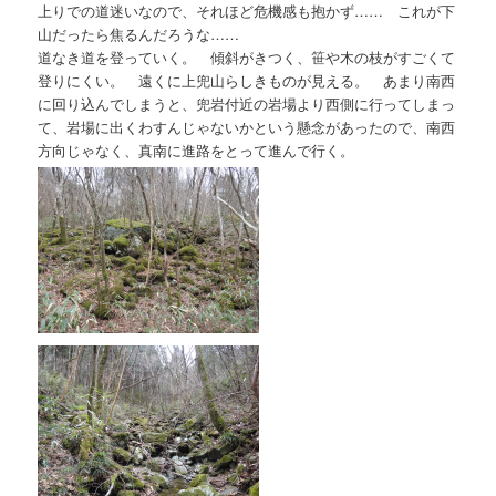
上りでの道迷いなので、それほど危機感も抱かず…… これが下
山だったら焦るんだろうな……
道なき道を登っていく。 傾斜がきつく、笹や木の枝がすごくて
登りにくい。 遠くに上兜山らしきものが見える。 あまり南西
に回り込んでしまうと、兜岩付近の岩場より西側に行ってしまっ
て、岩場に出くわすんじゃないかという懸念があったので、南西
方向じゃなく、真南に進路をとって進んで行く。