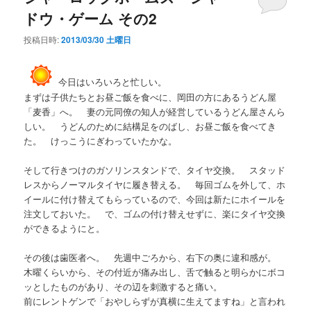
ドウ・ゲーム その2
投稿日時:
2013/03/30 土曜日
今日はいろいろと忙しい。
まずは子供たちとお昼ご飯を食べに、岡田の方にあるうどん屋
「麦香」へ。 妻の元同僚の知人が経営しているうどん屋さんら
しい。 うどんのために結構足をのばし、お昼ご飯を食べてき
た。 けっこうにぎわっていたかな。
そして行きつけのガソリンスタンドで、タイヤ交換。 スタッド
レスからノーマルタイヤに履き替える。 毎回ゴムを外して、ホ
イールに付け替えてもらっているので、今回は新たにホイールを
注文しておいた。 で、ゴムの付け替えせずに、楽にタイヤ交換
ができるようにと。
その後は歯医者へ。 先週中ごろから、右下の奥に違和感が。
木曜くらいから、その付近が痛み出し、舌で触ると明らかにボコ
ッとしたものがあり、その辺を刺激すると痛い。
前にレントゲンで「おやしらずが真横に生えてますね」と言われ