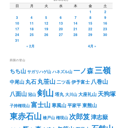
日
月
火
水
木
金
土
1
2
3
4
5
6
7
8
9
10
11
12
13
14
15
16
17
18
19
20
21
22
23
24
25
26
27
28
29
30
31
« 2月
4月 »
四国の登山
三嶺
一ノ森
ちち山
サガリハゲ山
ハネズル山
丸笹山
八巻山
丸石
中尾山
二ツ岳
伊予富士
剣山
八面山
天狗塚
塔丸
大座礼山
冠山
大川山
富士山
寒風山
東熊山
平家平
子持権現山
東赤石山
次郎笈
津志嶽
槍戸山
権現山