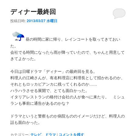
ディナー最終回
投稿日時:
2013/03/27 水曜日
昼の時間に家に帰り、レインコートを取ってきておい
た。
会社でる時間になったら雨が降っていたので、ちゃんと用意して
きてよかった。
今日は日曜ドラマ「ディナー」の最終回を見る。
料理人の江崎さんが、有名料理店に料理長として招かれるのか、
それともロッカビアンカに残ってくれるのか……
ハラハラさせる展開で、とても面白かった。
イタリアレストランの格付け会社の人が食べに来たり。 ミシュ
ランも事前に通告があるのかな？
ドラマというと警察ものか病院もののイメージだけど、料理人の
話も面白かった。
カテゴリー:
テレビ
、
ドラマ
|
コメントを残す