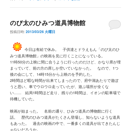
のび太のひみつ道具博物館
投稿日時:
2013/03/26 火曜日
今日は有給で休み。 子供達とドラえもん「のび太のひ
みつ道具博物館」の映画を見に行くことになっている。
11時50分の上映に間に合うように行ったのだけど、かなり席が埋
まっていて、前の方の席しか空いていなかった。 なので、1つ
後の会にして、14時15分から上映のを予約した。
2時間ほど暇な時間が出来てしまったので、府中湖あたりで遊ぼ
うと思い、車でウロウロ走っていたが、遊ぶ場所が全くな
い…… 結局1時間ほど走り、残りの1時間は、イオンの駐車場で
待機していた。
映画が始まった。 名前の通り、ひみつ道具の博物館に行く
話。 歴代のひみつ道具がたくさん登場し、知らないような道具
もあった。 過去の映画の中で、一番多くの道具が出てきたんじ
ゃないだろうか。