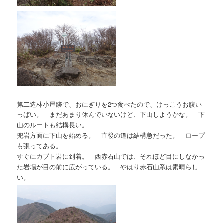
第二造林小屋跡で、おにぎりを2つ食べたので、けっこうお腹い
っぱい。 まだあまり休んでいないけど、下山しようかな。 下
山のルートも結構長い。
兜岩方面に下山を始める。 直後の道は結構急だった。 ロープ
も張ってある。
すぐにカブト岩に到着。 西赤石山では、それほど目にしなかっ
た岩場が目の前に広がっている。 やはり赤石山系は素晴らし
い。