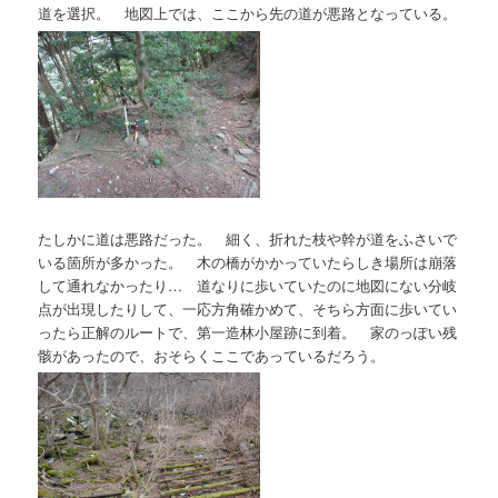
道を選択。 地図上では、ここから先の道が悪路となっている。
たしかに道は悪路だった。 細く、折れた枝や幹が道をふさいで
いる箇所が多かった。 木の橋がかかっていたらしき場所は崩落
して通れなかったり… 道なりに歩いていたのに地図にない分岐
点が出現したりして、一応方角確かめて、そちら方面に歩いてい
ったら正解のルートで、第一造林小屋跡に到着。 家のっぽい残
骸があったので、おそらくここであっているだろう。