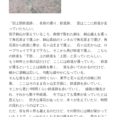
「旧上部鉄道跡」、名前の通り、鉄道跡。 昔はここに鉄道が走
っていたらしい。
別子銅山が栄えているころ、南側で取れた銅を、銅山越えを通っ
て角石原まで運ぶか、銅山直結のトンネルで角石原まで運び、角
石原から鉄道に乗せ、石ヶ山丈まで運ぶ。 石ヶ山丈からは、ロ
ープウェイで下まで下ろし、そこから再び鉄道で運ぶ。 こちら
の鉄道を「下部」、上の鉄道を「上部」と言っていたらしい。
もう60年とか前の話だけど、ここには鉄道が通っていた。 鉄道
が通るということは線路を敷く。 道を歩いてわかるのだけど、
確かに道幅は広いし、勾配も緩やかになっている。
そんな道を歩くこと20分くらい、東平と石ヶ山丈の分岐に到
着。 ここはそのまま石ヶ山丈方面に、鉄道跡を歩いていく。
そこから更に1時間くらい鉄道跡を歩いていく。 線路が撤去さ
れ、それから数十年経過。 今ではとても電車が走っていたとは
思えない。 巨大な落石があったり、木々が生えていたり、時間
の流れというのはすごい。
ただ、谷を何ヶ所も越えるのだけど、その部分には橋が架かって
いたようで、しっかりとした土台は残されていた。 昔の人はこ