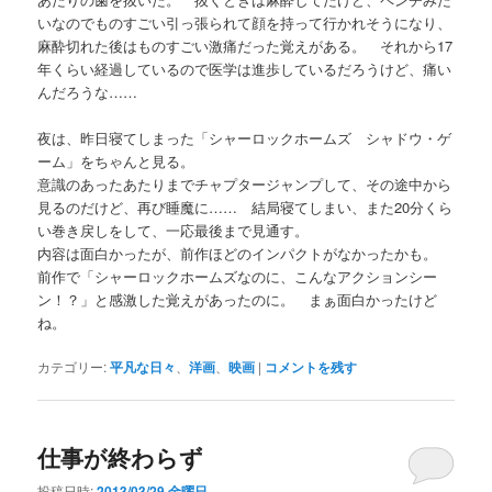
いなのでものすごい引っ張られて顔を持って行かれそうになり、
麻酔切れた後はものすごい激痛だった覚えがある。 それから17
年くらい経過しているので医学は進歩しているだろうけど、痛い
んだろうな……
夜は、昨日寝てしまった「シャーロックホームズ シャドウ・ゲ
ーム」をちゃんと見る。
意識のあったあたりまでチャプタージャンプして、その途中から
見るのだけど、再び睡魔に…… 結局寝てしまい、また20分くら
い巻き戻しをして、一応最後まで見通す。
内容は面白かったが、前作ほどのインパクトがなかったかも。
前作で「シャーロックホームズなのに、こんなアクションシー
ン！？」と感激した覚えがあったのに。 まぁ面白かったけど
ね。
カテゴリー:
平凡な日々
、
洋画
、
映画
|
コメントを残す
仕事が終わらず
投稿日時:
2013/03/29 金曜日