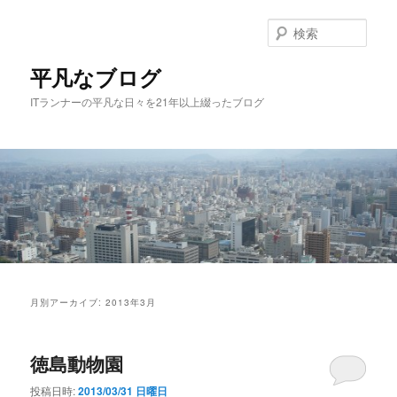
メ
サ
イ
ブ
検
ン
コ
索
コ
ン
平凡なブログ
ン
テ
ITランナーの平凡な日々を21年以上綴ったブログ
テ
ン
ン
ツ
ツ
へ
へ
移
移
動
動
メ
イ
月別アーカイブ:
2013年3月
ン
メ
ニ
徳島動物園
ュ
ー
投稿日時:
2013/03/31 日曜日