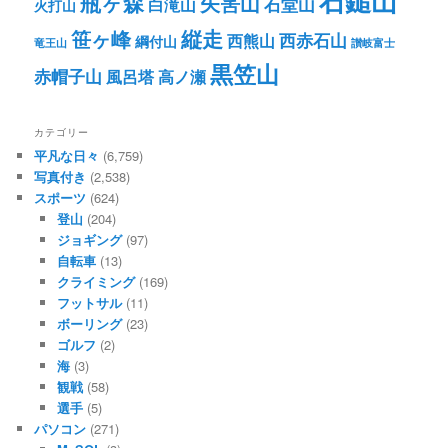
石鎚山
瓶ヶ森
矢筈山
石堂山
白滝山
火打山
笹ヶ峰
縦走
西赤石山
西熊山
綱付山
竜王山
讃岐富士
黒笠山
赤帽子山
風呂塔
高ノ瀬
カテゴリー
平凡な日々
(6,759)
写真付き
(2,538)
スポーツ
(624)
登山
(204)
ジョギング
(97)
自転車
(13)
クライミング
(169)
フットサル
(11)
ボーリング
(23)
ゴルフ
(2)
海
(3)
観戦
(58)
選手
(5)
パソコン
(271)