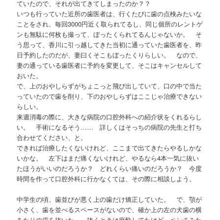
ていたので、それが出てきてしまったのか？？
いつも行っていた近所の歯医者は、行くたびに歯の点検みたいな
ことをされ、毎回3000円近く取られてるし、同じ個所のレントゲ
ンも無駄に何枚も撮って、ぼったくられてるんじゃないか。 そ
う思って、香川に引っ越してきた当初に通っていた歯医者を、昨
日予約したのだが、妻曰くそこもぼったくりらしい。 なので、
妻の通っている歯医者に予約を変更して、そこはキャンセルして
おいた。
で、上のおやしらずがちょこっと飛び出していて、口の中で当た
っていたので歯を削り、下のおやしらずはここじゃ治療できない
らしい。
来週消毒の際に、大きな病院の口腔外科への紹介状をくれるらし
い。 手術になるそう…… 詳しくはそっちの病院の先生と打ち
合わせてください、と。
できれば治療したくないけれど、ここまで出てきたらやるしかな
いかな。 左下はまだ痛くないけれど、やるなら4本一気に抜い
たほうがいいのだろうか？ どれくらい痛いのだろうか？ 今度
時間を作って口腔外科に行かなくては、その際に相談しよう。
中学生の頃、歯並びが悪く上の歯だけ矯正していた。 で、顎が
小さく、歯を並べるスペースがないので、確か上の左の犬歯の横
あたりの歯を抜いた。 抜くときは麻酔してたけど、ペンチみた