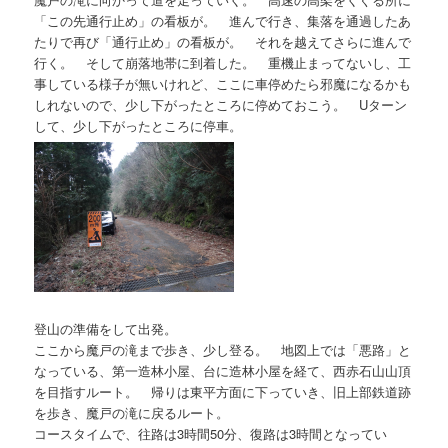
「この先通行止め」の看板が。 進んで行き、集落を通過したあ
たりで再び「通行止め」の看板が。 それを越えてさらに進んで
行く。 そして崩落地帯に到着した。 重機止まってないし、工
事している様子が無いけれど、ここに車停めたら邪魔になるかも
しれないので、少し下がったところに停めておこう。 Uターン
して、少し下がったところに停車。
登山の準備をして出発。
ここから魔戸の滝まで歩き、少し登る。 地図上では「悪路」と
なっている、第一造林小屋、台に造林小屋を経て、西赤石山山頂
を目指すルート。 帰りは東平方面に下っていき、旧上部鉄道跡
を歩き、魔戸の滝に戻るルート。
コースタイムで、往路は3時間50分、復路は3時間となってい