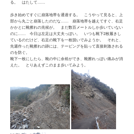
る。 はたして……
歩き始めてすぐに崩落地帯を通過する。 こうやって見ると、上
部から丸ごと崩落したのだな…… 崩落地帯を越えてすぐ、右足
かかとに靴擦れの兆候が。 まだ数百メートルしか歩いていない
のに…… 今日は左足は大丈夫っぽい。 いつも靴下2枚履きし
ているのだけど、右足の靴下を一枚脱いでみようか。 それと、
先週作った靴擦れの跡には、テーピングを貼って直接刺激される
のを防ぐ。
靴下一枚にしたら、靴の中に余裕ができ、靴擦れっぽい痛みが消
えた。 とりあえずこのまま歩いてみよう。