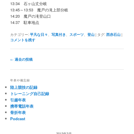
13:34 石ヶ山丈分岐
13:45～13:53 魔戸の滝上部分岐
14:20 魔戸の滝登山口
14:37 駐車地点
カテゴリー:
平凡な日々
、
写真付き
、
スポーツ
、
登山
|
タグ:
西赤石山
|
コメントを残す
投
←
過去の投稿
稿
ナ
ビ
年表や備忘録
ゲ
陸上競技の記録
ー
トレーニング自己記録
シ
引越年表
ョ
携帯電話年表
ン
骨折年表
Podcast
2013年3月