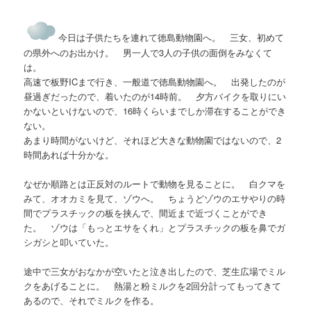
今日は子供たちを連れて徳島動物園へ。 三女、初めて
の県外へのお出かけ。 男一人で3人の子供の面倒をみなくて
は。
高速で板野ICまで行き、一般道で徳島動物園へ。 出発したのが
昼過ぎだったので、着いたのが14時前。 夕方バイクを取りにい
かないといけないので、16時くらいまでしか滞在することができ
ない。
あまり時間がないけど、それほど大きな動物園ではないので、2
時間あれば十分かな。
なぜか順路とは正反対のルートで動物を見ることに。 白クマを
みて、オオカミを見て、ゾウへ。 ちょうどゾウのエサやりの時
間でプラスチックの板を挟んで、間近まで近づくことができ
た。 ゾウは「もっとエサをくれ」とプラスチックの板を鼻でガ
シガシと叩いていた。
途中で三女がおなかが空いたと泣き出したので、芝生広場でミル
クをあげることに。 熱湯と粉ミルクを2回分計ってもってきて
あるので、それでミルクを作る。