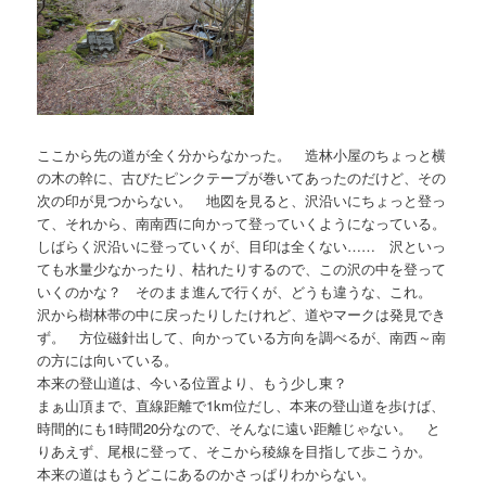
ここから先の道が全く分からなかった。 造林小屋のちょっと横
の木の幹に、古びたピンクテープが巻いてあったのだけど、その
次の印が見つからない。 地図を見ると、沢沿いにちょっと登っ
て、それから、南南西に向かって登っていくようになっている。
しばらく沢沿いに登っていくが、目印は全くない…… 沢といっ
ても水量少なかったり、枯れたりするので、この沢の中を登って
いくのかな？ そのまま進んで行くが、どうも違うな、これ。
沢から樹林帯の中に戻ったりしたけれど、道やマークは発見でき
ず。 方位磁針出して、向かっている方向を調べるが、南西～南
の方には向いている。
本来の登山道は、今いる位置より、もう少し東？
まぁ山頂まで、直線距離で1km位だし、本来の登山道を歩けば、
時間的にも1時間20分なので、そんなに遠い距離じゃない。 と
りあえず、尾根に登って、そこから稜線を目指して歩こうか。
本来の道はもうどこにあるのかさっぱりわからない。