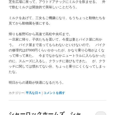
芝生広場に座って、アウトドアチックにミルクを飲ませる。 外
で飲むミルクは開放的で美味しいことだろう。
ミルクをあげて、三女もご機嫌になり、もうちょっと動物たちを
見てから動物園を後にする。
帰りも板野ICから高速で高松中央ICまで。
一旦家に帰り、子供たちを置いて、今度は妻とバイク屋に向か
う。 バイク屋まで送ってもらわないといけないので。 バイク
の修理代は27000円くらいかかったが、かなり乗り心地がよくな
って帰って来た。 今までなかなかニュートラルに入らなかった
のに、スムーズに入るし、クラッチに遊びもできた。 が、クラ
ッチに関しては慣れてない分、ちょっと乗りにくくなってしまっ
たな。
明日からの通勤が快適になるだろう。
カテゴリー:
平凡な日々
|
コメントを残す
シャーロックホームズ シャ