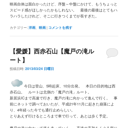
映画自体は面白かったけど、序盤～中盤にかけて、もうちょっと
スピード感がほしかったかもしれない。 最後の最後はとてもハ
ラハラしたけれど、そこに行きつくまでが長すぎた。
カテゴリー:
洋画
、
映画
|
コメントを残す
【愛媛】西赤石山【魔戸の滝ル
ート】
投稿日時:
2013/03/24 日曜日
今日は登山、5時起床、10分出発。 本日の目的地は西
赤石山。 ルートは北側の「魔戸の滝」ルート。
新居浜ICまで高速で行き、魔戸の滝に向かって進んで行く。 事
前にネットで調べておいたが、平成21年11月に起きた崩落によ
り、4年経った今でも通行止めらしい。
とりあえず行けるところまで車で行って、あとは歩く予定。
魔戸の滝に向かって道を走っていく。 高速の高架をくぐる所に