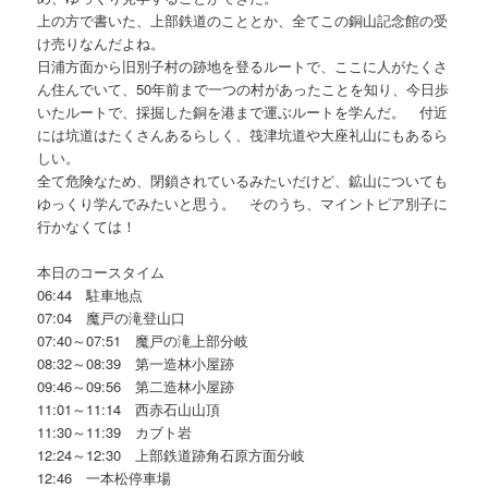
上の方で書いた、上部鉄道のこととか、全てこの銅山記念館の受
け売りなんだよね。
日浦方面から旧別子村の跡地を登るルートで、ここに人がたくさ
ん住んでいて、50年前まで一つの村があったことを知り、今日歩
いたルートで、採掘した銅を港まで運ぶルートを学んだ。 付近
には坑道はたくさんあるらしく、筏津坑道や大座礼山にもあるら
しい。
全て危険なため、閉鎖されているみたいだけど、鉱山についても
ゆっくり学んでみたいと思う。 そのうち、マイントピア別子に
行かなくては！
本日のコースタイム
06:44 駐車地点
07:04 魔戸の滝登山口
07:40～07:51 魔戸の滝上部分岐
08:32～08:39 第一造林小屋跡
09:46～09:56 第二造林小屋跡
11:01～11:14 西赤石山山頂
11:30～11:39 カブト岩
12:24～12:30 上部鉄道跡角石原方面分岐
12:46 一本松停車場