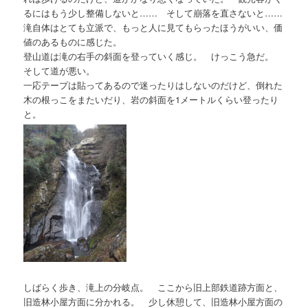
るにはもう少し整備しないと…… そして崩落を直さないと……
滝自体はとても立派で、もっと人に見てもらったほうがいい、価
値のあるものに感じた。
登山道は滝の右手の斜面を登っていく感じ。 けっこう急だ。
そして道が悪い。
一応テープは貼ってあるので迷ったりはしないのだけど、倒れた
木の根っこをまたいだり、岩の斜面を1メートルくらい登ったり
と。
しばらく歩き、滝上の分岐点。 ここから旧上部鉄道跡方面と、
旧造林小屋方面に分かれる。 少し休憩して、旧造林小屋方面の