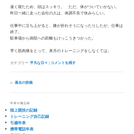
速く寝たため、頭はスッキリ。 ただ、体がついていかない。
昨日一緒に走った会社の人は、体調不良で休みらしい。
仕事中に立ち上がると、膝が折れそうになったりしたが、仕事は
終了。
駐車場から病院への距離もけっこうきつかった。
早く筋肉痛をとって、来月のトレーニングをしなくては。
カテゴリー:
平凡な日々
|
コメントを残す
投
←
過去の投稿
稿
ナ
ビ
年表や備忘録
ゲ
陸上競技の記録
ー
トレーニング自己記録
シ
引越年表
ョ
携帯電話年表
ン