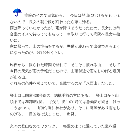
病院のイスで目覚める。 今日は登山に行けるかもしれ
ないので、長女の朝ご飯が終わったら家に帰る。
雨は降っていなかったが、雨が降りそうだったため、長女には待
合室のイスで待っててもらって、車取りに行って病院へ長女を拾
いに。
家に帰って、山の準備をするが、準備が終わって出発できるよう
になったのが、9時40分くらい。
昨夜から、限られた時間で登れて、そこそこ疲れる山。 そして
今日の天気が雨の予報だったので、山頂付近で雨をしのげる場所
がある山。
それらの条件を考えていて、合致するのが「八面山」だった。
登山口は国道438号線の、結構手前の方にある。 登山口から山
頂までは2時間程度。 だが、後半の1時間は急傾斜が続き、けっ
こうきつい。 山頂付近に神社があり、そこに廃屋があり雨をし
のげる。 目的地は決まった。 出発。
久々の登山なのでワクワク。 毎週のように通っていた道を通