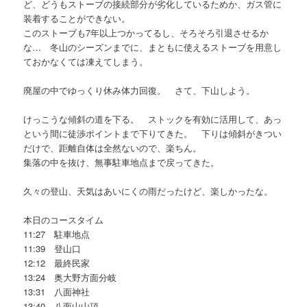
ど、どうもストーブの接続部分が劣化しているためか、ガス管に
装着することができない。
このストーブも7年以上つかってるし、そろそろ引退させるか
な… 冬山のシーズンまでに、まともに使えるストーブを用意し
ておかなくては凍えてしまう。
廃屋の中でゆっくり休み体力回復。 さて、下山しよう。
けっこうな傾斜の道を下る。 ストックを有効に活用して、あっ
という間に徒渉ポイントまで下りてきた。 下りは傾斜がきつい
だけで、距離自体は全然ないので、楽ちん。
集落の中を抜け、無事駐車地点まで戻ってきた。
久々の登山、天気はあいにくの雨だったけど、楽しかったな。
本日のコースタイム
11:27 駐車地点
11:39 登山口
12:12 最終民家
13:24 奥大野方面分岐
13:31 八面神社
13:40 八面山山頂