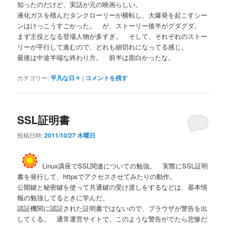
知ったのだけど、実話が元の映画らしい。
液化ガスを積んだタンクローリーが横転し、大爆発を起こすシー
ンはけっこうすごかった。 が、ストーリー後半がグダグダ。
まず主役となる登場人物が多すぎ。 そして、それぞれのストー
リーが平行して進むので、どれも細切れになってる感じ。
最後は中途半端な終わり方。 前半は面白かったな。
カテゴリー:
平凡な日々
|
コメントを残す
SSL証明書
投稿日時:
2011/10/27 木曜日
Linux講座でSSL関連についての勉強。 実際にSSL証明
書を発行して、httpsでアクセスさせてみたりの動作。
公開鍵と秘密鍵を使って共通鍵の受け渡しをするなどは、基本情
報の勉強してるときに学んだ。
認証機関に認証された証明書ではないので、ブラウザが警告を出
してくる。 通常運営サイトで、このような警告がでたら悲惨だ