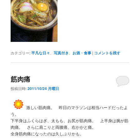
カテゴリー:
平凡な日々
、
写真付き
、
お酒・食事
|
コメントを残す
筋肉痛
投稿日時:
2011/10/24 月曜日
激しい筋肉痛。 昨日のマラソンは相当ハードだったよ
う。
下半身はふくらはぎ、太もも、お尻が筋肉痛。 上半身は腕が筋
肉痛。 さらに肩こりと両膝痛、右かかと痛。
全身筋肉痛になったのは久しぶりかも。