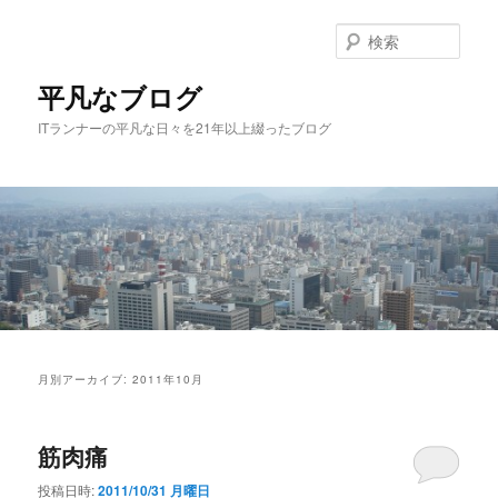
メ
サ
イ
ブ
検
ン
コ
索
コ
ン
平凡なブログ
ン
テ
ITランナーの平凡な日々を21年以上綴ったブログ
テ
ン
ン
ツ
ツ
へ
へ
移
移
動
動
メ
イ
月別アーカイブ:
2011年10月
ン
メ
ニ
筋肉痛
ュ
ー
投稿日時:
2011/10/31 月曜日