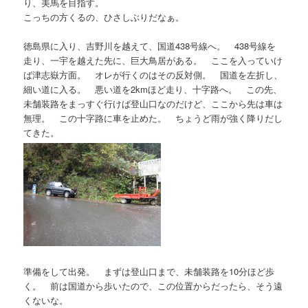
り、美馬を目指す。
こっちの方くるの、ひさしぶりだなぁ。
徳島県に入り、吉野川を越えて、国道438号線へ。 438号線を
走り、一宇を越えた先に、巨大鳥居がある。 ここを入っていけ
ば津志嶽方面。 オレが行くのはその反対側。 国道を左折し、
細い道に入る。 悪い道を2kmほど走り、十字路へ。 この先、
未舗装路をまっすぐ行けば登山口なのだけど、ここから先は車は
無理。 この十字路に車を止めた。 ちょうど雨が強く降りだし
てきた。
準備をして出発。 まずは登山口まで、未舗装路を10分ほど歩
く。 前は国道から歩いたので、この位置からだったら、そう遠
くないな。