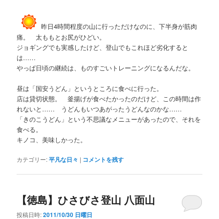
昨日4時間程度の山に行っただけなのに、下半身が筋肉
痛。 太ももとお尻がひどい。
ジョギングでも実感したけど、登山でもこれほど劣化すると
は……
やっぱ日頃の継続は、ものすごいトレーニングになるんだな。
昼は「国安うどん」というところに食べに行った。
店は貸切状態。 釜揚げが食べたかったのだけど、この時間は作
れないと…… うどんもいつあがったうどんなのかな……
「きのこうどん」という不思議なメニューがあったので、それを
食べる。
キノコ、美味しかった。
カテゴリー:
平凡な日々
|
コメントを残す
【徳島】ひさびさ登山 八面山
投稿日時:
2011/10/30 日曜日