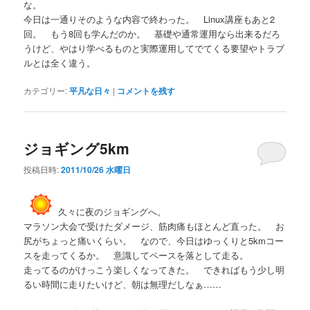
な。
今日は一通りそのような内容で終わった。 Linux講座もあと2
回。 もう8回も学んだのか。 基礎や通常運用なら出来るだろ
うけど、やはり学べるものと実際運用してでてくる要望やトラブ
ルとは全く違う。
カテゴリー:
平凡な日々
|
コメントを残す
ジョギング5km
投稿日時:
2011/10/26 水曜日
久々に夜のジョギングへ。
マラソン大会で受けたダメージ、筋肉痛もほとんど直った。 お
尻がちょっと痛いくらい。 なので、今日はゆっくりと5kmコー
スを走ってくるか。 意識してペースを落として走る。
走ってるのがけっこう楽しくなってきた。 できればもう少し明
るい時間に走りたいけど、朝は無理だしなぁ……