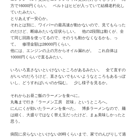
方で16000円くらい。 ベルトはヒビが入っていて結構老朽化し
ていたみたい。
とりあえず一安心か。
それとは別に、ワイパーの最高速が動かないので、見てもらった
のだけど、断線みたいな症状らしい。 他の2段階は動くが、全
て同じ回路を使ってるので、そのうち動かなくなるかも、っ
て。 修理金額は28000円くらい。
他には、エンジンの上の方からオイル漏れが。 これ自体は
10000円くらいで直るみたい。
いろいろ直さないといけないところがあるみたい。 全て直すの
がいいのだろうけど、直さないでもいいようなところもあるっぽ
いし、どうすればいいのか悩む。 少し様子を見るか。
それからお昼ご飯のラーメンを食べに。
丸亀まで行き「ラーメン工房 匠味」というところへ。
にんにくが効いたラーメンを食べた。 博多ラーメンなので、麺
は細く、大盛りではなく替え玉だったけど、まぁ美味しかったと
思う。
病院に戻らないといけない20時くらいまで、家でのんびりして過