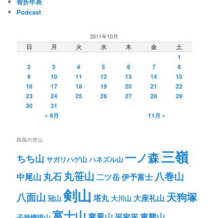
骨折年表
Podcast
2011年10月
日
月
火
水
木
金
土
1
2
3
4
5
6
7
8
9
10
11
12
13
14
15
16
17
18
19
20
21
22
23
24
25
26
27
28
29
30
31
« 9月
11月 »
四国の登山
三嶺
一ノ森
ちち山
サガリハゲ山
ハネズル山
丸笹山
八巻山
丸石
中尾山
二ツ岳
伊予富士
剣山
八面山
天狗塚
塔丸
大座礼山
冠山
大川山
富士山
寒風山
東熊山
平家平
子持権現山