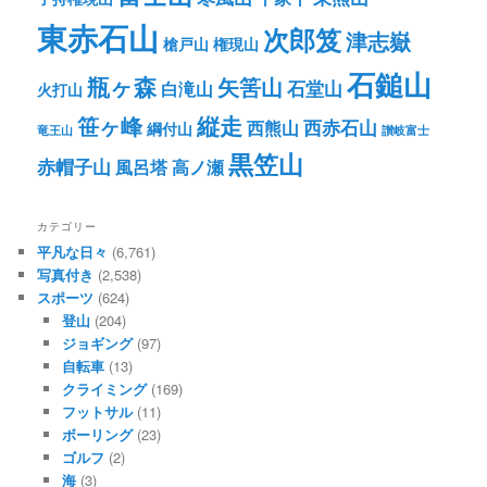
東赤石山
次郎笈
津志嶽
槍戸山
権現山
石鎚山
瓶ヶ森
矢筈山
石堂山
白滝山
火打山
笹ヶ峰
縦走
西赤石山
西熊山
綱付山
竜王山
讃岐富士
黒笠山
赤帽子山
風呂塔
高ノ瀬
カテゴリー
平凡な日々
(6,761)
写真付き
(2,538)
スポーツ
(624)
登山
(204)
ジョギング
(97)
自転車
(13)
クライミング
(169)
フットサル
(11)
ボーリング
(23)
ゴルフ
(2)
海
(3)