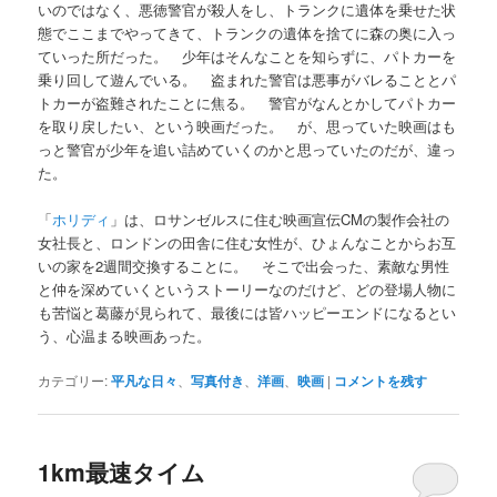
いのではなく、悪徳警官が殺人をし、トランクに遺体を乗せた状
態でここまでやってきて、トランクの遺体を捨てに森の奥に入っ
ていった所だった。 少年はそんなことを知らずに、パトカーを
乗り回して遊んでいる。 盗まれた警官は悪事がバレることとパ
トカーが盗難されたことに焦る。 警官がなんとかしてパトカー
を取り戻したい、という映画だった。 が、思っていた映画はも
っと警官が少年を追い詰めていくのかと思っていたのだが、違っ
た。
「
ホリディ
」は、ロサンゼルスに住む映画宣伝CMの製作会社の
女社長と、ロンドンの田舎に住む女性が、ひょんなことからお互
いの家を2週間交換することに。 そこで出会った、素敵な男性
と仲を深めていくというストーリーなのだけど、どの登場人物に
も苦悩と葛藤が見られて、最後には皆ハッピーエンドになるとい
う、心温まる映画あった。
カテゴリー:
平凡な日々
、
写真付き
、
洋画
、
映画
|
コメントを残す
1km最速タイム