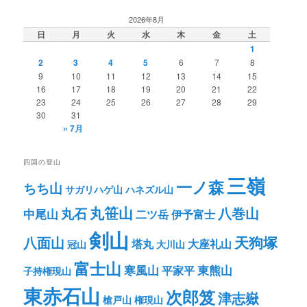
2026年8月
日
月
火
水
木
金
土
1
2
3
4
5
6
7
8
9
10
11
12
13
14
15
16
17
18
19
20
21
22
23
24
25
26
27
28
29
30
31
« 7月
四国の登山
三嶺
一ノ森
ちち山
サガリハゲ山
ハネズル山
丸笹山
八巻山
丸石
中尾山
二ツ岳
伊予富士
剣山
八面山
天狗塚
塔丸
大座礼山
冠山
大川山
富士山
寒風山
東熊山
平家平
子持権現山
東赤石山
次郎笈
津志嶽
槍戸山
権現山