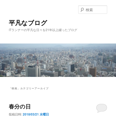
メ
サ
イ
ブ
検
ン
コ
索
コ
ン
平凡なブログ
ン
テ
ITランナーの平凡な日々を21年以上綴ったブログ
テ
ン
ン
ツ
ツ
へ
へ
移
移
動
動
メ
イ
「
映画
」カテゴリーアーカイブ
ン
メ
ニ
春分の日
ュ
ー
投稿日時:
2018/03/21 水曜日