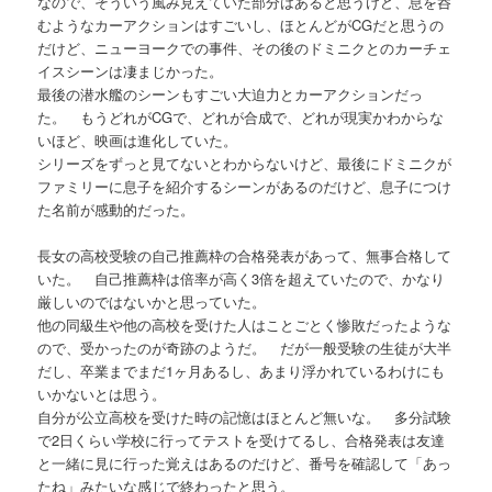
なので、そういう風み見えていた部分はあると思うけど、息を呑
むようなカーアクションはすごいし、ほとんどがCGだと思うの
だけど、ニューヨークでの事件、その後のドミニクとのカーチェ
イスシーンは凄まじかった。
最後の潜水艦のシーンもすごい大迫力とカーアクションだっ
た。 もうどれがCGで、どれが合成で、どれが現実かわからな
いほど、映画は進化していた。
シリーズをずっと見てないとわからないけど、最後にドミニクが
ファミリーに息子を紹介するシーンがあるのだけど、息子につけ
た名前が感動的だった。
長女の高校受験の自己推薦枠の合格発表があって、無事合格して
いた。 自己推薦枠は倍率が高く3倍を超えていたので、かなり
厳しいのではないかと思っていた。
他の同級生や他の高校を受けた人はことごとく惨敗だったような
ので、受かったのが奇跡のようだ。 だが一般受験の生徒が大半
だし、卒業までまだ1ヶ月あるし、あまり浮かれているわけにも
いかないとは思う。
自分が公立高校を受けた時の記憶はほとんど無いな。 多分試験
で2日くらい学校に行ってテストを受けてるし、合格発表は友達
と一緒に見に行った覚えはあるのだけど、番号を確認して「あっ
たね」みたいな感じで終わったと思う。