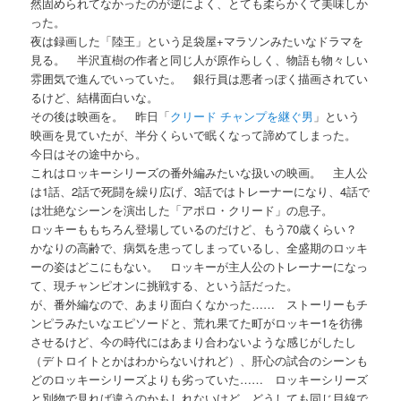
然固められてなかったのが逆によく、とても柔らかくて美味しか
った。
夜は録画した「陸王」という足袋屋+マラソンみたいなドラマを
見る。 半沢直樹の作者と同じ人が原作らしく、物語も物々しい
雰囲気で進んでいっていた。 銀行員は悪者っぽく描画されてい
るけど、結構面白いな。
その後は映画を。 昨日「
クリード チャンプを継ぐ男
」という
映画を見ていたが、半分くらいで眠くなって諦めてしまった。
今日はその途中から。
これはロッキーシリーズの番外編みたいな扱いの映画。 主人公
は1話、2話で死闘を繰り広げ、3話ではトレーナーになり、4話で
は壮絶なシーンを演出した「アポロ・クリード」の息子。
ロッキーももちろん登場しているのだけど、もう70歳くらい？
かなりの高齢で、病気を患ってしまっているし、全盛期のロッキ
ーの姿はどこにもない。 ロッキーが主人公のトレーナーになっ
て、現チャンピオンに挑戦する、という話だった。
が、番外編なので、あまり面白くなかった…… ストーリーもチ
ンピラみたいなエピソードと、荒れ果てた町がロッキー1を彷彿
させるけど、今の時代にはあまり合わないような感じがしたし
（デトロイトとかはわからないけれど）、肝心の試合のシーンも
どのロッキーシリーズよりも劣っていた…… ロッキーシリーズ
と別物で見れば違うのかもしれないけど、どうしても同じ目線で