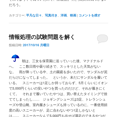
だろう。
カテゴリー:
平凡な日々
、
写真付き
、
洋画
、
映画
|
コメントを残す
情報処理の試験問題を解く
投稿日時:
2017/10/16 月曜日
朝は、三女を保育園に送っていった後、マクドナルド
へ。 ここ数日雨や曇り続きで、スッキリとした天気がない
な。 雨が降っている中、土の園庭を歩いたので、サンダルが泥
だらけになってしまった。 というか、未だにサンダルを履いて
いる。 スニーカーは1足しか持っておらず、5月くらいにイオン
で3,000円くらいの安いやつを買ったのだけど、それが履きにく
くて。 それまで履いていたやつは、買い替えたタイミングで捨
ててしまったし…… ジョギングシューズは3足、トレランシュ
ーズや登山靴、室内履きシューズも持っているのに、一番使用頻
度の高いスニーカーが、足に合わないやつ1足しかないと
は…… スニーカーなんて5,000円も出せば満足のできるやつが