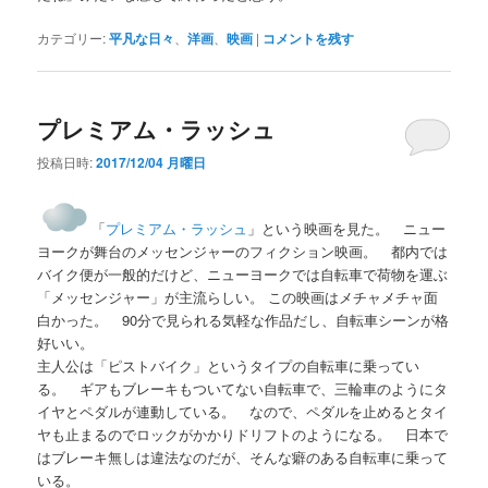
カテゴリー:
平凡な日々
、
洋画
、
映画
|
コメントを残す
プレミアム・ラッシュ
投稿日時:
2017/12/04 月曜日
「
プレミアム・ラッシュ
」という映画を見た。 ニュー
ヨークが舞台のメッセンジャーのフィクション映画。 都内では
バイク便が一般的だけど、ニューヨークでは自転車で荷物を運ぶ
「メッセンジャー」が主流らしい。 この映画はメチャメチャ面
白かった。 90分で見られる気軽な作品だし、自転車シーンが格
好いい。
主人公は「ピストバイク」というタイプの自転車に乗ってい
る。 ギアもブレーキもついてない自転車で、三輪車のようにタ
イヤとペダルが連動している。 なので、ペダルを止めるとタイ
ヤも止まるのでロックがかかりドリフトのようになる。 日本で
はブレーキ無しは違法なのだが、そんな癖のある自転車に乗って
いる。