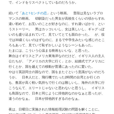
で、インドをリスペクトしているのだろうか。
続いて「
あと1センチの恋
」という映画。 普段は見ないラブロ
マンスの映画。 幼馴染だった男女が高校生くらいの頃からすれ
違い初めて、お互いのことが好きなのに、すれ違いばかり、とい
うストーリー。 男はカッコいいし、女は美しいし、ギャグっぽ
いのも盛り込まれていて、見ていてとても面白かった。 が、役
では30歳くらいのはずなのに、まるで中学生みたいな感じのとこ
ろもあって、見ていて恥ずかしいようなシーンもあった。
たまには、こういう心温まる映画もいいな、と思った。
舞台はイギリスとアメリカ東海岸なのだけど、イギリス人の主人
公たちが、「アメリカの大学に行く」とか、結婚式でアメリカに
行くとか、国を越えての移動が普通にあったのに驚いた。
やはり英語同士の国なので、国をまたぐという意識がないのだろ
うか。 日本人だと、飛行機でたった2時間の台湾とか行くの
も、敷居が高く軽い気持ちで行くのは難しいし、海外の大学に行
こうなんて、エリートじゃないと思わないと思うし。 イギリス
も島国なので、日本と同じように排他的なのかなぁと思ったが、
違うのかなぁ。 日本が排他的すぎるのかなぁ。
夜は、日曜日に実施された情報処理試験の問題を解くことに。