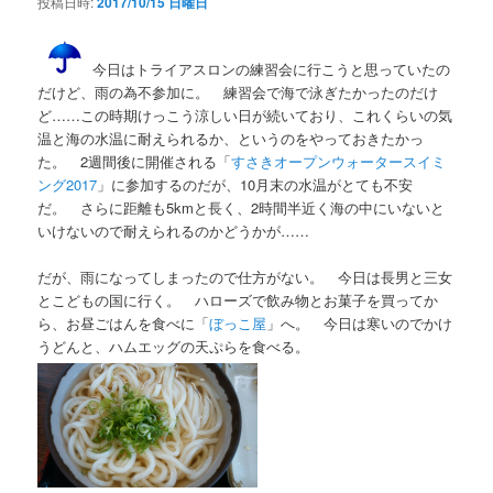
投稿日時:
2017/10/15 日曜日
今日はトライアスロンの練習会に行こうと思っていたの
だけど、雨の為不参加に。 練習会で海で泳ぎたかったのだけ
ど……この時期けっこう涼しい日が続いており、これくらいの気
温と海の水温に耐えられるか、というのをやっておきたかっ
た。 2週間後に開催される「
すさきオープンウォータースイミ
ング2017
」に参加するのだが、10月末の水温がとても不安
だ。 さらに距離も5kmと長く、2時間半近く海の中にいないと
いけないので耐えられるのかどうかが……
だが、雨になってしまったので仕方がない。 今日は長男と三女
とこどもの国に行く。 ハローズで飲み物とお菓子を買ってか
ら、お昼ごはんを食べに「
ぼっこ屋
」へ。 今日は寒いのでかけ
うどんと、ハムエッグの天ぷらを食べる。