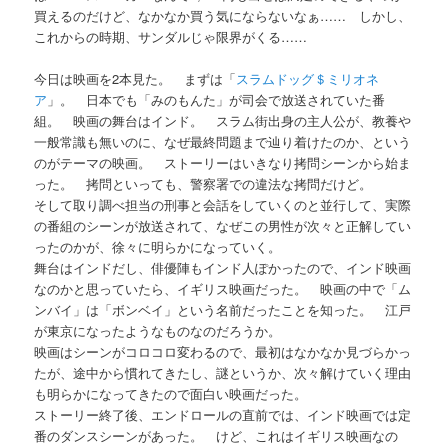
買えるのだけど、なかなか買う気にならないなぁ…… しかし、
これからの時期、サンダルじゃ限界がくる……
今日は映画を2本見た。 まずは「
スラムドッグ＄ミリオネ
ア
」。 日本でも「みのもんた」が司会で放送されていた番
組。 映画の舞台はインド。 スラム街出身の主人公が、教養や
一般常識も無いのに、なぜ最終問題まで辿り着けたのか、という
のがテーマの映画。 ストーリーはいきなり拷問シーンから始ま
った。 拷問といっても、警察署での違法な拷問だけど。
そして取り調べ担当の刑事と会話をしていくのと並行して、実際
の番組のシーンが放送されて、なぜこの男性が次々と正解してい
ったのかが、徐々に明らかになっていく。
舞台はインドだし、俳優陣もインド人ぽかったので、インド映画
なのかと思っていたら、イギリス映画だった。 映画の中で「ム
ンバイ」は「ボンベイ」という名前だったことを知った。 江戸
が東京になったようなものなのだろうか。
映画はシーンがコロコロ変わるので、最初はなかなか見づらかっ
たが、途中から慣れてきたし、謎というか、次々解けていく理由
も明らかになってきたので面白い映画だった。
ストーリー終了後、エンドロールの直前では、インド映画では定
番のダンスシーンがあった。 けど、これはイギリス映画なの