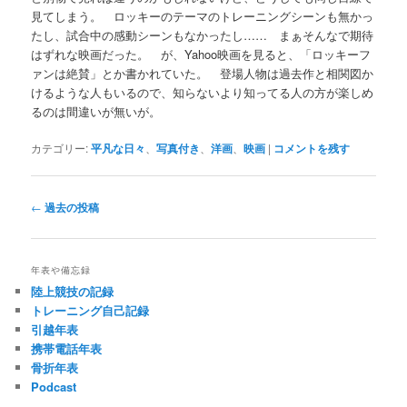
見てしまう。 ロッキーのテーマのトレーニングシーンも無かっ
たし、試合中の感動シーンもなかったし…… まぁそんなで期待
はずれな映画だった。 が、Yahoo映画を見ると、「ロッキーフ
ァンは絶賛」とか書かれていた。 登場人物は過去作と相関図か
けるような人もいるので、知らないより知ってる人の方が楽しめ
るのは間違いが無いが。
カテゴリー:
平凡な日々
、
写真付き
、
洋画
、
映画
|
コメントを残す
投
←
過去の投稿
稿
ナ
ビ
年表や備忘録
ゲ
陸上競技の記録
ー
トレーニング自己記録
シ
引越年表
ョ
携帯電話年表
ン
骨折年表
Podcast