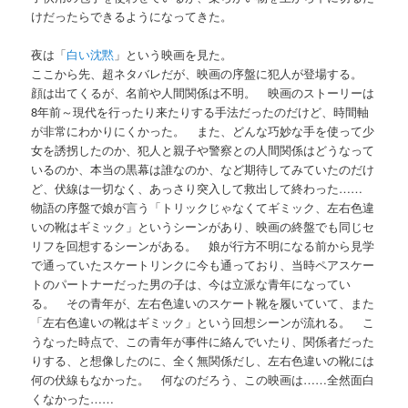
けだったらできるようになってきた。
夜は「
白い沈黙
」という映画を見た。
ここから先、超ネタバレだが、映画の序盤に犯人が登場する。
顔は出てくるが、名前や人間関係は不明。 映画のストーリーは
8年前～現代を行ったり来たりする手法だったのだけど、時間軸
が非常にわかりにくかった。 また、どんな巧妙な手を使って少
女を誘拐したのか、犯人と親子や警察との人間関係はどうなって
いるのか、本当の黒幕は誰なのか、など期待してみていたのだけ
ど、伏線は一切なく、あっさり突入して救出して終わった……
物語の序盤で娘が言う「トリックじゃなくてギミック、左右色違
いの靴はギミック」というシーンがあり、映画の終盤でも同じセ
リフを回想するシーンがある。 娘が行方不明になる前から見学
で通っていたスケートリンクに今も通っており、当時ペアスケー
トのパートナーだった男の子は、今は立派な青年になってい
る。 その青年が、左右色違いのスケート靴を履いていて、また
「左右色違いの靴はギミック」という回想シーンが流れる。 こ
うなった時点で、この青年が事件に絡んでいたり、関係者だった
りする、と想像したのに、全く無関係だし、左右色違いの靴には
何の伏線もなかった。 何なのだろう、この映画は……全然面白
くなかった……