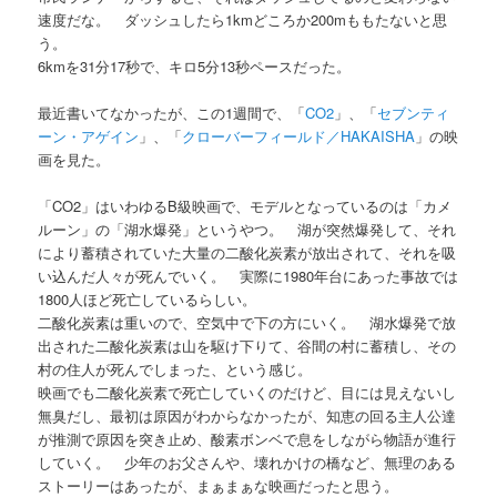
速度だな。 ダッシュしたら1kmどころか200mももたないと思
う。
6kmを31分17秒で、キロ5分13秒ペースだった。
最近書いてなかったが、この1週間で、「
CO2
」、「
セブンティ
ーン・アゲイン
」、「
クローバーフィールド／HAKAISHA
」の映
画を見た。
「CO2」はいわゆるB級映画で、モデルとなっているのは「カメ
ルーン」の「湖水爆発」というやつ。 湖が突然爆発して、それ
により蓄積されていた大量の二酸化炭素が放出されて、それを吸
い込んだ人々が死んでいく。 実際に1980年台にあった事故では
1800人ほど死亡しているらしい。
二酸化炭素は重いので、空気中で下の方にいく。 湖水爆発で放
出された二酸化炭素は山を駆け下りて、谷間の村に蓄積し、その
村の住人が死んでしまった、という感じ。
映画でも二酸化炭素で死亡していくのだけど、目には見えないし
無臭だし、最初は原因がわからなかったが、知恵の回る主人公達
が推測で原因を突き止め、酸素ボンベで息をしながら物語が進行
していく。 少年のお父さんや、壊れかけの橋など、無理のある
ストーリーはあったが、まぁまぁな映画だったと思う。