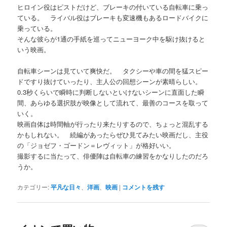
ヒロイン役はピストだけど、ブレーキの付いている自転車に乗っ
ている。 ライバル役はブレーキも変速機もあるロードバイクに
乗っている。
そんな彼らが1通の手紙を巡ってニューヨーク中を駆け抜けると
いう映画。
自転車シーンは見ていて爽快だ。 タクシーや車の間を猛スピー
ドですり抜けていったり、主人公の回想シーンが素晴らしい。
0.3秒くらいで瞬時に判断しないといけないシーンに直面した瞬
間、あらゆる選択肢が映像として流れて、最善のコースを取って
いく。
映画自体は時間軸が行ったり来たりするので、ちょっと混乱する
かもしれない。 続編があったらぜひ見てみたい映画だし、主役
の「ジョゼフ・ゴードン＝レヴィット」が格好いい。
撮影するに当たって、俳優陣は自転車の練習をかなりしたのだろ
うか。
カテゴリー:
平凡な日々
、
洋画
、
映画
|
コメントを残す