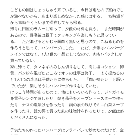
こどもの国はしょっちゅう来ているし、今日は雨なので室内でし
か遊べないから、あまり楽しめなかった感じはする。 12時過ぎ
から15時半くらいまで滞在してから帰る。
帰りに円座のラムーに寄って、夕飯の材料を買う。 まだ時間が
あるので、帰宅後は親子でクッキングを楽しもうと思ってい
る。 ただ混ぜるとかじゃ面白く無いと思うので、こねるものを
作ろうと思って、ハンバーグにした。 ただ、夕飯はハンバーグ
メインではなく、1人1個の一品としてなので、肉も1パックしか
買っていない。
家に帰って、タマネギのみじん切りをして、肉に塩コショウ、卵
黄、パン粉を混ぜたところでオレの仕事は終了。 よく捏ねるの
と1人1つの造形は子供たちに作らせた。 「肉が冷たい」と騒い
でいたが、楽しそうにハンバーグ作りをしていた。
けっこう時間があったので、他にもいろいろ作って、ジャガイモ
を電子レンジで蒸したり、焼き茄子をオーブントースターで作っ
たり、ナスの塩漬けを作ったり、鍋の素の残りでミニ白菜スープ
を作ったり、鯉の餌で買った麸の味噌汁を作ったりで、夕飯は盛
りだくさんになった。
子供たちの作ったハンバーグはフライパンで炒めたのだけど、全