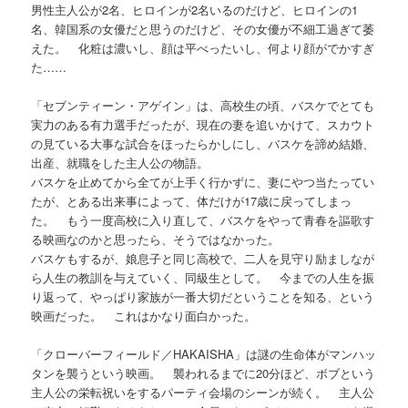
男性主人公が2名、ヒロインが2名いるのだけど、ヒロインの1
名、韓国系の女優だと思うのだけど、その女優が不細工過ぎて萎
えた。 化粧は濃いし、顔は平べったいし、何より顔がでかすぎ
た……
「セブンティーン・アゲイン」は、高校生の頃、バスケでとても
実力のある有力選手だったが、現在の妻を追いかけて、スカウト
の見ている大事な試合をほったらかしにし、バスケを諦め結婚、
出産、就職をした主人公の物語。
バスケを止めてから全てが上手く行かずに、妻にやつ当たってい
たが、とある出来事によって、体だけが17歳に戻ってしまっ
た。 もう一度高校に入り直して、バスケをやって青春を謳歌す
る映画なのかと思ったら、そうではなかった。
バスケもするが、娘息子と同じ高校で、二人を見守り励ましなが
ら人生の教訓を与えていく、同級生として。 今までの人生を振
り返って、やっぱり家族が一番大切だということを知る、という
映画だった。 これはかなり面白かった。
「クローバーフィールド／HAKAISHA」は謎の生命体がマンハッ
タンを襲うという映画。 襲われるまでに20分ほど、ボブという
主人公の栄転祝いをするパーティ会場のシーンが続く。 主人公