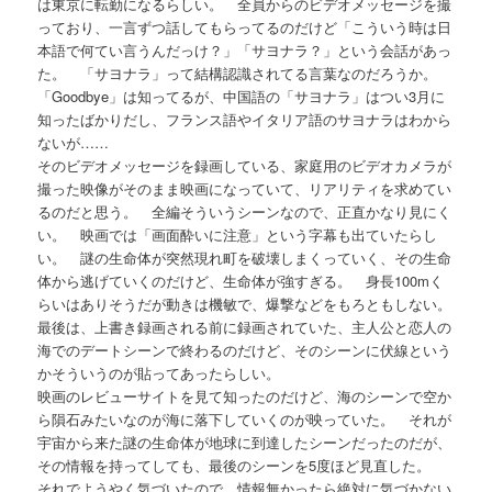
は東京に転勤になるらしい。 全員からのビデオメッセージを撮
っており、一言ずつ話してもらってるのだけど「こういう時は日
本語で何てい言うんだっけ？」「サヨナラ？」という会話があっ
た。 「サヨナラ」って結構認識されてる言葉なのだろうか。
「Goodbye」は知ってるが、中国語の「サヨナラ」はつい3月に
知ったばかりだし、フランス語やイタリア語のサヨナラはわから
ないが……
そのビデオメッセージを録画している、家庭用のビデオカメラが
撮った映像がそのまま映画になっていて、リアリティを求めてい
るのだと思う。 全編そういうシーンなので、正直かなり見にく
い。 映画では「画面酔いに注意」という字幕も出ていたらし
い。 謎の生命体が突然現れ町を破壊しまくっていく、その生命
体から逃げていくのだけど、生命体が強すぎる。 身長100mく
らいはありそうだが動きは機敏で、爆撃などをもろともしない。
最後は、上書き録画される前に録画されていた、主人公と恋人の
海でのデートシーンで終わるのだけど、そのシーンに伏線という
かそういうのが貼ってあったらしい。
映画のレビューサイトを見て知ったのだけど、海のシーンで空か
ら隕石みたいなのが海に落下していくのが映っていた。 それが
宇宙から来た謎の生命体が地球に到達したシーンだったのだが、
その情報を持ってしても、最後のシーンを5度ほど見直した。
それでようやく気づいたので、情報無かったら絶対に気づかない