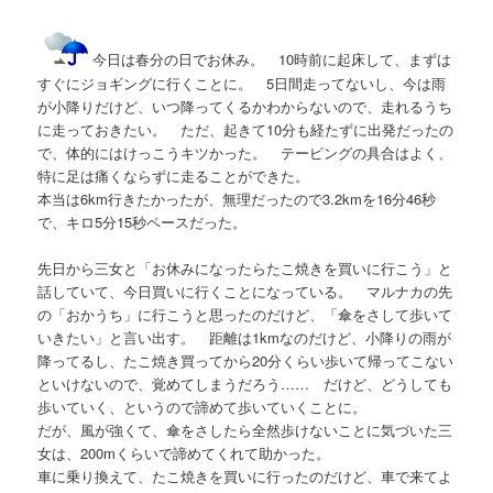
今日は春分の日でお休み。 10時前に起床して、まずは
すぐにジョギングに行くことに。 5日間走ってないし、今は雨
が小降りだけど、いつ降ってくるかわからないので、走れるうち
に走っておきたい。 ただ、起きて10分も経たずに出発だったの
で、体的にはけっこうキツかった。 テーピングの具合はよく、
特に足は痛くならずに走ることができた。
本当は6km行きたかったが、無理だったので3.2kmを16分46秒
で、キロ5分15秒ペースだった。
先日から三女と「お休みになったらたこ焼きを買いに行こう」と
話していて、今日買いに行くことになっている。 マルナカの先
の「おかうち」に行こうと思ったのだけど、「傘をさして歩いて
いきたい」と言い出す。 距離は1kmなのだけど、小降りの雨が
降ってるし、たこ焼き買ってから20分くらい歩いて帰ってこない
といけないので、覚めてしまうだろう…… だけど、どうしても
歩いていく、というので諦めて歩いていくことに。
だが、風が強くて、傘をさしたら全然歩けないことに気づいた三
女は、200mくらいで諦めてくれて助かった。
車に乗り換えて、たこ焼きを買いに行ったのだけど、車で来てよ