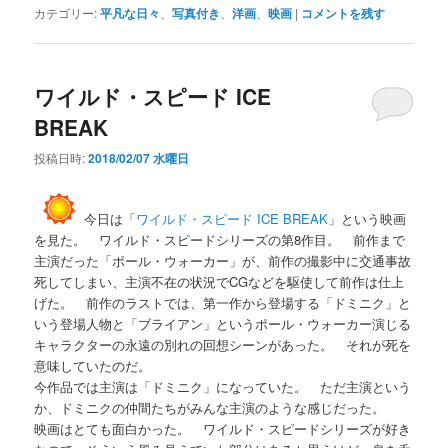
カテゴリー:
平凡な日々
、
写真付き
、
洋画
、
映画
|
コメントを残す
ワイルド・スピード ICE
BREAK
投稿日時:
2018/02/07 水曜日
今日は「
ワイルド・スピード ICE BREAK
」という映画
を見た。 ワイルド・スピードシリーズの第8作目。 前作まで
主演だった「ポール・ウォーカー」が、前作の撮影中に交通事故
死してしまい、主演不在の状況でCGなどを駆使して前作は仕上
げた。 前作のラストでは、第一作から登場する「ドミニク」と
いう登場人物と「ブライアン」というポール・ウォーカー演じる
キャラクターの永遠の別れの回想シーンがあった。 それが死を
意味していたのだ。
今作品では主演は「ドミニク」になっていた。 ただ主演という
か、ドミニクの仲間たちがみんな主演のような感じだった。
映画はとても面白かった。 ワイルド・スピードシリーズが好き