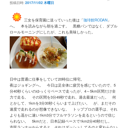
投稿日時:
2017/11/02 木曜日
三女を保育園に送っていった後は「
珈琲館RODAN
」
へ。 本を読みながら朝を過ごす。 黒糖パンではなく、ダブル
ロールモーニングにしたが、これも美味しかった。
日中は普通に仕事をしていて20時位に帰宅。
夜はジョギングへ。 今日は足全体に疲労を感じていたので、5
分40秒くらいのゆっくりペースで走ったが、4～5km区間だけ全
力で走る。 その区間を3分49秒で走れ、過去最速だった。 何
とかして、1kmを3分30秒くらいまで上げたい。 が、まだその
速度で走れるのが想像できないな。 トッププロの選手は、それ
よりも遥かに速い1km3分でフルマラソンを走るというので信じ
られない。 5kmだと、日本記録ペースで1km2分40秒だし。
市民ランナーからすると、それはダッシュしてるのと変わらない