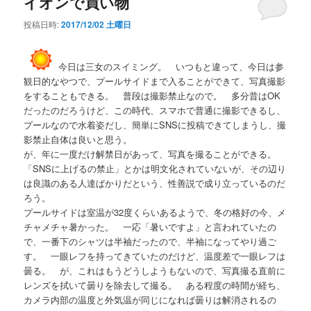
イオンで買い物
投稿日時:
2017/12/02 土曜日
今日は三女のスイミング。 いつもと違って、今日は参
観日的なやつで、プールサイドまで入ることができて、写真撮影
をすることもできる。 普段は撮影禁止なので。 多分昔はOK
だったのだろうけど、この時代、スマホで普通に撮影できるし、
プールなので水着姿だし、簡単にSNSに投稿できてしまうし、撮
影禁止自体は良いと思う。
が、年に一度だけ解禁日があって、写真を撮ることができる。
「SNSに上げるの禁止」とかは明文化されていないが、その辺り
は良識のある人達ばかりだという、性善説で成り立っているのだ
ろう。
プールサイドは室温が32度くらいあるようで、冬の格好の今、メ
チャメチャ暑かった。 一応「暑いですよ」と言われていたの
で、一番下のシャツは半袖だったので、半袖になってやり過ご
す。 一眼レフを持ってきていたのだけど、温度差で一眼レフは
曇る。 が、これはもうどうしようもないので、写真撮る直前に
レンズを拭いて曇りを除去して撮る。 ある程度の時間が経ち、
カメラ内部の温度と外気温が同じになれば曇りは解消されるの