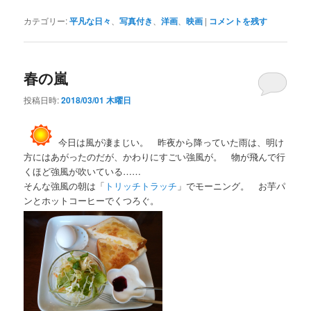
カテゴリー:
平凡な日々
、
写真付き
、
洋画
、
映画
|
コメントを残す
春の嵐
投稿日時:
2018/03/01 木曜日
今日は風が凄まじい。 昨夜から降っていた雨は、明け
方にはあがったのだが、かわりにすごい強風が。 物が飛んで行
くほど強風が吹いている……
そんな強風の朝は「
トリッチトラッチ
」でモーニング。 お芋パ
ンとホットコーヒーでくつろぐ。