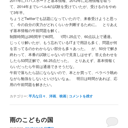
2011年にITパスポートと基本情報、2012年に応用情報を取っ
て、2014年までレベル4の試験を受けていたが、受けるのをやめ
て3年半。
ちょうどTwitterでも話題になっていたので、来春受けようと思っ
て、今の自分の実力がどれくらいか判断するために。 とりあえ
ず基本情報の午前問題を解く。
制限時間は2時間半で80問。 1問1.25点で、60点以上で通過。
じっくり解いたが、もう忘れているITまで用語も多く、問題が何
を言ってるのかわからない部分も多々あった。 が、50分で解き
終わって、本番の試験じゃないので見直しはせず、答え合わせを
したら53問正解で、66.25点だった。 とりあえず、基本情報く
らいだったら午前は通過できそうだな。
午前で落ちたら話にならないので、本とか買って、ペラペラ眺め
ながら勉強をしないといけないなぁ。 明日は時間があれば、応
用の午前問題を解きたい。
カテゴリー:
平凡な日々
、
洋画
、
映画
|
コメントを残す
雨のこどもの国