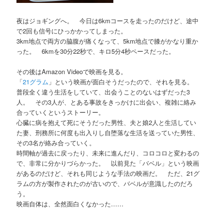
夜はジョギングへ。 今日は6kmコースを走ったのだけど、途中
で2回も信号にひっかかってしまった。
3km地点で両方の脇腹が痛くなって、5km地点で膝がかなり重か
った。 6kmを30分22秒で、キロ5分4秒ペースだった。
その後はAmazon Videoで映画を見る。
「
21グラム
」という映画が面白そうだったので、それを見る。
普段全く違う生活をしていて、出会うことのないはずだった3
人。 その3人が、とある事故をきっかけに出会い、複雑に絡み
合っていくというストーリー。
心臓に病を抱えて死にそうだった男性、夫と娘2人と生活してい
た妻、刑務所に何度も出入りし自堕落な生活を送っていた男性、
その3名が絡み合っていく。
時間軸が過去に戻ったり、未来に進んだり、コロコロと変わるの
で、非常に分かりづらかった。 以前見た「バベル」という映画
があるのだけど、それも同じような手法の映画だ。 ただ、21グ
ラムの方が製作されたのが古いので、バベルが意識したのだろ
う。
映画自体は、全然面白くなかった……