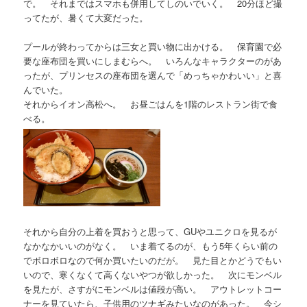
で。 それまではスマホも併用してしのいでいく。 20分ほど撮
ってたが、暑くて大変だった。
プールが終わってからは三女と買い物に出かける。 保育園で必
要な座布団を買いにしまむらへ。 いろんなキャラクターのがあ
ったが、プリンセスの座布団を選んで「めっちゃかわいい」と喜
んでいた。
それからイオン高松へ。 お昼ごはんを1階のレストラン街で食
べる。
それから自分の上着を買おうと思って、GUやユニクロを見るが
なかなかいいのがなく。 いま着てるのが、もう5年くらい前の
でボロボロなので何か買いたいのだが。 見た目とかどうでもい
いので、寒くなくて高くないやつが欲しかった。 次にモンベル
を見たが、さすがにモンベルは値段が高い。 アウトレットコー
ナーを見ていたら、子供用のツナギみたいなのがあった。 今シ