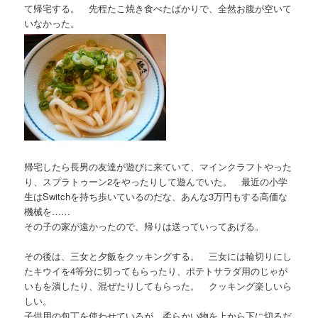
て帰宅する。 先程たこ焼き食べたばかりで、全然お腹が空いて
いなかった。
帰宅したら長男の友達が遊びに来ていて、マインクラフトやった
り、スプラトゥーン2をやったりして遊んでいた。 最近の小学
生はSwitchを持ち歩いているのだな、あんな3万円もする高価な
機械を……
その子の家が遠かったので、帰りは送っていってあげる。
その後は、三女と夕飯をクッキングする。 三女には輪切りにし
たキウイを4等分に切ってもらったり、ポテトサラダ用のじゃが
いもを潰したり、混ぜたりしてもらった。 クッキング楽しいら
しい。
子供用の包丁を使わせているが、柔らかい物を上から下に切るだ