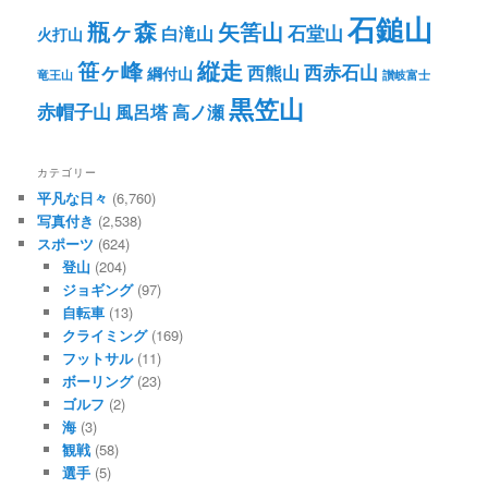
石鎚山
瓶ヶ森
矢筈山
石堂山
白滝山
火打山
笹ヶ峰
縦走
西赤石山
西熊山
綱付山
竜王山
讃岐富士
黒笠山
赤帽子山
風呂塔
高ノ瀬
カテゴリー
平凡な日々
(6,760)
写真付き
(2,538)
スポーツ
(624)
登山
(204)
ジョギング
(97)
自転車
(13)
クライミング
(169)
フットサル
(11)
ボーリング
(23)
ゴルフ
(2)
海
(3)
観戦
(58)
選手
(5)