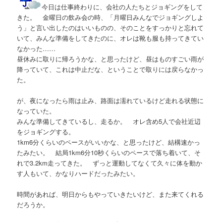
今日は仕事終わりに、会社の人たちとジョギングをして
きた。 金曜日の飲み会の時、「月曜日みんなでジョギングしよ
う」と言い出したのはいいものの、そのことをすっかりと忘れて
いて、みんな準備をしてきたのに、オレは靴も服も持ってきてい
なかった……
昼休みに取りに帰ろうかな、と思ったけど、昼はものすごい雨が
降っていて、これは中止だな、ということで取りには戻らなかっ
た。
が、夜になったら雨は止み、路面は濡れているけど走れる状態に
なっていた。
みんな準備してきているし、走るか。 オレ含め5人で会社近辺
をジョギングする。
1km6分くらいのペースがいいかな、と思ったけど、結構速かっ
たみたい。 結局1km6分10秒くらいのペースで落ち着いて、そ
れで3.2km走ってきた。 ずっと運動してなくて久々に体を動か
す人もいて、かなりハードだったみたい。
時間があれば、明日からもやっていきたいけど、また来てくれる
だろうか。