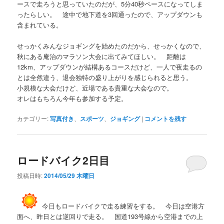
ースで走ろうと思っていたのだが、5分40秒ペースになってしま
ったらしい。 途中で地下道を3回通ったので、アップダウンも
含まれている。
せっかくみんなジョギングを始めたのだから、せっかくなので、
秋にある庵治のマラソン大会に出てみてほしい。 距離は
12km、アップダウンが結構あるコースだけど、一人で夜走るの
とは全然違う、退会独特の盛り上がりを感じられると思う。
小規模な大会だけど、近場である貴重な大会なので。
オレはもちろん今年も参加する予定。
カテゴリー:
写真付き
、
スポーツ
、
ジョギング
|
コメントを残す
ロードバイク2日目
投稿日時:
2014/05/29 木曜日
今日もロードバイクで走る練習をする。 今日は空港方
面へ、昨日とは逆回りで走る。 国道193号線から空港までの上