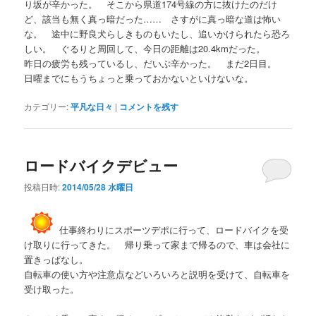
り坂が辛かった。 そこから県道174号線の方に抜けたのだけ
ど、該当も無く真っ暗だった…… さすがに真っ暗な道は怖い
な。 途中に野良犬らしきものもいたし、追いかけられたら恐ろ
しい。 ぐるりと周回して、今日の距離は20.4kmだった。
昨日の疲労も残っているし、だいぶ辛かった。 まだ2日目。
日曜までにもうちょっと乗っておかないといけないな。
カテゴリー:
平凡な日々
|
コメントを残す
ロードバイクデビュー
投稿日時:
2014/05/28 水曜日
仕事終わりにスポーツデポに行って、ロードバイクを受
け取りに行ってきた。 帰り乗って家まで帰るので、車は会社に
置きっぱなし。
自転車の使い方や注意点などいろいろと説明を受けて、自転車を
受け取った。