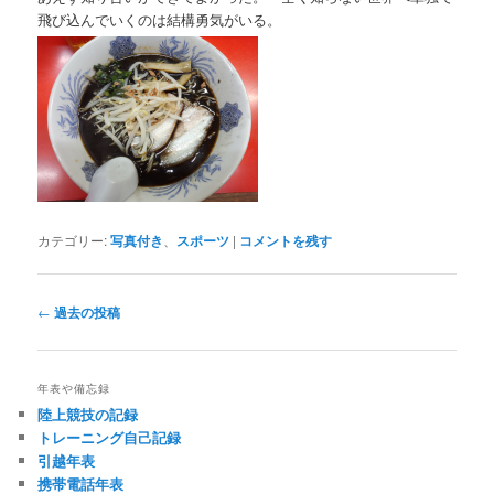
飛び込んでいくのは結構勇気がいる。
カテゴリー:
写真付き
、
スポーツ
|
コメントを残す
投
←
過去の投稿
稿
ナ
ビ
年表や備忘録
ゲ
陸上競技の記録
ー
トレーニング自己記録
シ
引越年表
ョ
携帯電話年表