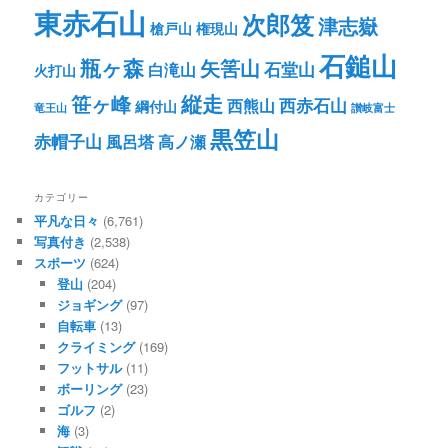
東赤石山
次郎笈
津志嶽
槍戸山
権現山
石鎚山
瓶ヶ森
矢筈山
石堂山
白滝山
火打山
笹ヶ峰
縦走
西赤石山
西熊山
綱付山
竜王山
讃岐富士
黒笠山
赤帽子山
風呂塔
高ノ瀬
カテゴリー
平凡な日々
(6,761)
写真付き
(2,538)
スポーツ
(624)
登山
(204)
ジョギング
(97)
自転車
(13)
クライミング
(169)
フットサル
(11)
ボーリング
(23)
ゴルフ
(2)
海
(3)