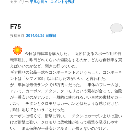
カテゴリー:
平凡な日々
|
コメントを残す
F75
投稿日時:
2014/05/25 日曜日
今日は自転車を購入した。 近所にあるスポーツ用の自
転車屋に、昨日どれくらいの値段をするのか、どんな自転車を買
えばいいのかなど、聞きに行っていた。
ギア周りの部品一式をコンポーネントというらしく、コンポーネ
ントは「シマノ105」以上にした方がいい、と言われた。
が、車体は最低ランクで15万円～だった。 車体のフレームは、
アルミ、カーボン、チタン、クロモリという素材が合って、値段
が一番安いのがアルミ、一般的に使われるいい車体の素材がカー
ボン。 チタンとクロモリはカーボンと似たような感じだけど、
用途に応じてということだった。
カーボンは軽くて、衝撃に弱い。 チタンはカーボンよりは重い
けど衝撃に強い、クロモリは柔軟性があって衝撃を吸収しやす
い。 まぁ値段が一番安いアルミしか買えないのだけど。