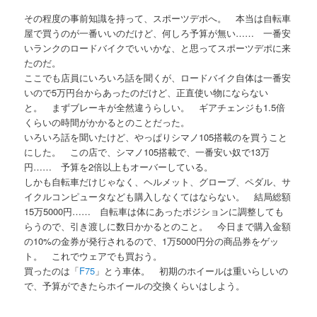
その程度の事前知識を持って、スポーツデポへ。 本当は自転車
屋で買うのが一番いいのだけど、何しろ予算が無い…… 一番安
いランクのロードバイクでいいかな、と思ってスポーツデポに来
たのだ。
ここでも店員にいろいろ話を聞くが、ロードバイク自体は一番安
いので5万円台からあったのだけど、正直使い物にならない
と。 まずブレーキが全然違うらしい。 ギアチェンジも1.5倍
くらいの時間がかかるとのことだった。
いろいろ話を聞いたけど、やっぱりシマノ105搭載のを買うこと
にした。 この店で、シマノ105搭載で、一番安い奴で13万
円…… 予算を2倍以上もオーバーしている。
しかも自転車だけじゃなく、ヘルメット、グローブ、ペダル、サ
イクルコンピュータなども購入しなくてはならない。 結局総額
15万5000円…… 自転車は体にあったポジションに調整しても
らうので、引き渡しに数日かかるとのこと。 今日まで購入金額
の10%の金券が発行されるので、1万5000円分の商品券をゲッ
ト。 これでウェアでも買おう。
買ったのは「
F75
」とう車体。 初期のホイールは重いらしいの
で、予算ができたらホイールの交換くらいはしよう。