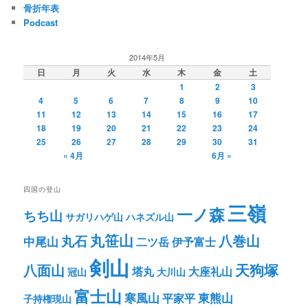
ン
骨折年表
Podcast
2014年5月
日
月
火
水
木
金
土
1
2
3
4
5
6
7
8
9
10
11
12
13
14
15
16
17
18
19
20
21
22
23
24
25
26
27
28
29
30
31
« 4月
6月 »
四国の登山
三嶺
一ノ森
ちち山
サガリハゲ山
ハネズル山
丸笹山
八巻山
丸石
中尾山
二ツ岳
伊予富士
剣山
八面山
天狗塚
塔丸
大座礼山
冠山
大川山
富士山
寒風山
東熊山
平家平
子持権現山