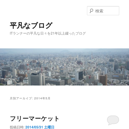
メ
サ
イ
ブ
検
ン
コ
索
コ
ン
平凡なブログ
ン
テ
ITランナーの平凡な日々を21年以上綴ったブログ
テ
ン
ン
ツ
ツ
へ
へ
移
移
動
動
メ
イ
月別アーカイブ:
2014年5月
ン
メ
ニ
フリーマーケット
ュ
ー
投稿日時:
2014/05/31 土曜日