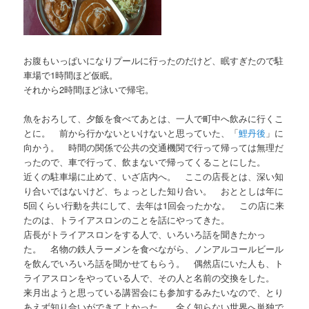
お腹もいっぱいになりプールに行ったのだけど、眠すぎたので駐
車場で1時間ほど仮眠。
それから2時間ほど泳いで帰宅。
魚をおろして、夕飯を食べてあとは、一人で町中へ飲みに行くこ
とに。 前から行かないといけないと思っていた、「
鯉丹後
」に
向かう。 時間の関係で公共の交通機関で行って帰っては無理だ
ったので、車で行って、飲まないで帰ってくることにした。
近くの駐車場に止めて、いざ店内へ。 ここの店長とは、深い知
り合いではないけど、ちょっとした知り合い。 おととしは年に
5回くらい行動を共にして、去年は1回会ったかな。 この店に来
たのは、トライアスロンのことを話にやってきた。
店長がトライアスロンをする人で、いろいろ話を聞きたかっ
た。 名物の鉄人ラーメンを食べながら、ノンアルコールビール
を飲んでいろいろ話を聞かせてもらう。 偶然店にいた人も、ト
ライアスロンをやっている人で、その人と名前の交換をした。
来月出ようと思っている講習会にも参加するみたいなので、とり
あえず知り合いができてよかった。 全く知らない世界へ単独で