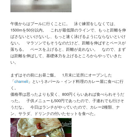
午後からはプールに行くことに。 泳ぐ練習をしなくては、
1500mを50分以内。 これが最低限のラインで、もっと距離を伸
ばさないといけないし、もっと速く泳げるようにならないといけ
ない。 マラソンでもそうなのだけど、距離を伸ばすとペースが
落ちる。 ペースを上げると、距離が走れない。 なので、まず
は距離を伸ばして、基礎体力を上げるところからやっていきた
い。
まずはその前にお昼ご飯。 1月末に近所にオープンした
「
chameli
」というネパール・インド料理のカレー屋に食べに行
く。
価格帯は思ったよりも安く、800円くらいあれば食べられそうだ
った。 子供メニューも500円であったので、子連れでも行けそ
うだな。 今日はランチがやっていたので、カレー2種類、ナ
ン、サラダ、ドリンクの付いたセットを食べた。