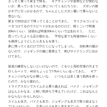
さっそく乗って家まで帰る。 ギアチェンジや姿勢などが慣れな
いが、乗っているうちに身についてくるだろうか。 ズボンの裾
がギアに引っかかるので、ちゃんとしたズボン履いて乗らないと
危ないな。
家まで20分ほどで帰ってくることができた。 サイクルコンピュ
ータつけてるのでスピードがわかるのだけど、軽くこいで時速
20kmくらい、頑張れば時速30kmくらいでは走れそう。 ただ、
思っていたよりも足が疲れる。 平坦な道でも時速25kmくらい
を維持しようとしたら太ももを使う。
家に帰ってくるだけで汗だくになってしまった。 自転車の服が
ないので、ジョギングの服に着替えて、再びサイクリングに出か
けてきた。
坂道の練習もしないといけないので、ぐるりと高松空港の方まで
行くルートで、40分ちょっとで17kmくらい走ってきた。 ギア
チェンジがなかなか難しいな。 いつもとは全く違う筋肉を使っ
たので、かなり疲れた。
トライアスロンでスイムさえ乗り越えれば、バイク・ジョギング
はなんとかなる、と軽い気持ちで考えていたけど、これはなんと
かならないかもしれない。
スイムも全力、バイクも全力、ジョギングも全力で取り組まなく
てはいけないな。 正直バイクを甘く見すぎていた。 ずっと自