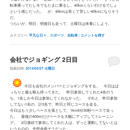
転車乗ってたし今でもたまに乗るし、40kmくらい行けるでしょ
という感じだった。 が、40kmは長くて苦しい40kmになりそう
だ。
つらいが、明日、明後日も走って、土曜日は休養にしよう。
カテゴリー:
平凡な日々
、
スポーツ
、
自転車
|
コメントを残す
会社でジョギング 2日目
投稿日時:
2014/05/27 火曜日
今日も会社のメンバーとジョギングをする。 今日はば
っちりと服も靴も持ってきた。 昨日参加してくれた4名のう
ち、1名しか今日は参加してくれなかった。 それと、昨日参加
してない1名の、計3名で、昨日と同じコースを走る。
今日はもう少しペースを落として、1km6分30秒ペースで走っ
た。 最後の400mだけペースを大幅にアップしてトレーニン
グ。 2日連続で参加してくれた人は、ずっと運動してないとは
いうものの、全然余裕そうだった。