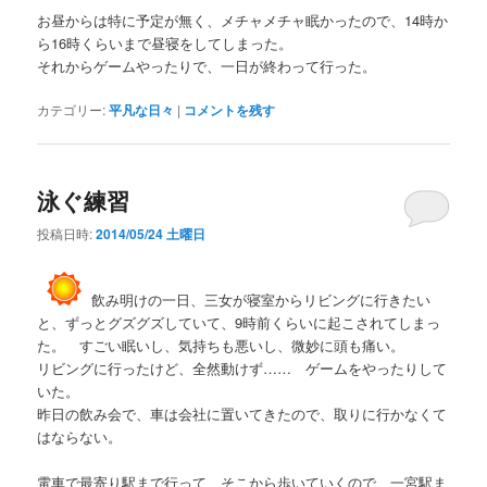
お昼からは特に予定が無く、メチャメチャ眠かったので、14時か
ら16時くらいまで昼寝をしてしまった。
それからゲームやったりで、一日が終わって行った。
カテゴリー:
平凡な日々
|
コメントを残す
泳ぐ練習
投稿日時:
2014/05/24 土曜日
飲み明けの一日、三女が寝室からリビングに行きたい
と、ずっとグズグズしていて、9時前くらいに起こされてしまっ
た。 すごい眠いし、気持ちも悪いし、微妙に頭も痛い。
リビングに行ったけど、全然動けず…… ゲームをやったりして
いた。
昨日の飲み会で、車は会社に置いてきたので、取りに行かなくて
はならない。
電車で最寄り駅まで行って、そこから歩いていくので、一宮駅ま