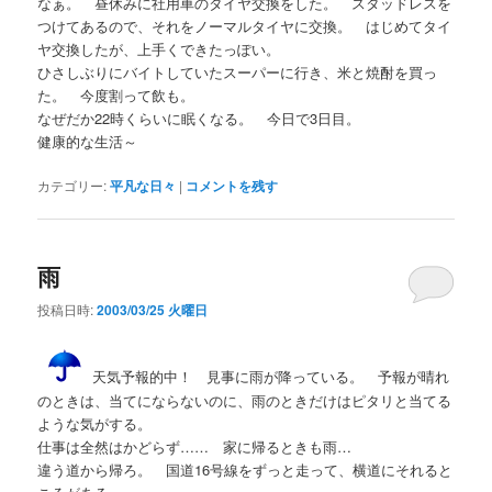
なぁ。 昼休みに社用車のタイヤ交換をした。 スタッドレスを
つけてあるので、それをノーマルタイヤに交換。 はじめてタイ
ヤ交換したが、上手くできたっぽい。
ひさしぶりにバイトしていたスーパーに行き、米と焼酎を買っ
た。 今度割って飲も。
なぜだか22時くらいに眠くなる。 今日で3日目。
健康的な生活～
カテゴリー:
平凡な日々
|
コメントを残す
雨
投稿日時:
2003/03/25 火曜日
天気予報的中！ 見事に雨が降っている。 予報が晴れ
のときは、当てにならないのに、雨のときだけはピタリと当てる
ような気がする。
仕事は全然はかどらず…… 家に帰るときも雨…
違う道から帰ろ。 国道16号線をずっと走って、横道にそれると