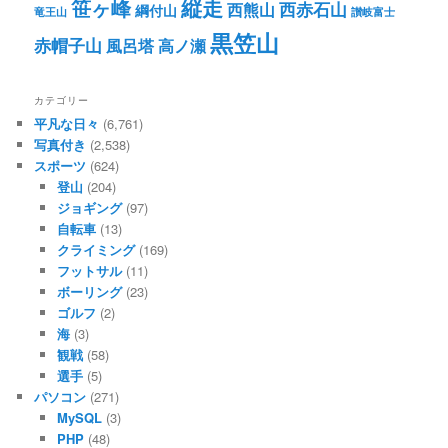
笹ヶ峰
縦走
西赤石山
西熊山
綱付山
竜王山
讃岐富士
黒笠山
赤帽子山
風呂塔
高ノ瀬
カテゴリー
平凡な日々
(6,761)
写真付き
(2,538)
スポーツ
(624)
登山
(204)
ジョギング
(97)
自転車
(13)
クライミング
(169)
フットサル
(11)
ボーリング
(23)
ゴルフ
(2)
海
(3)
観戦
(58)
選手
(5)
パソコン
(271)
MySQL
(3)
PHP
(48)