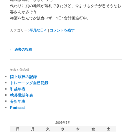
代わりに別の地域が落札できたけど、今よりもタチが悪そうなお
客さんが多そう…
梅酒を飲んで夕飯食べず、1日1食計画進行中。
カテゴリー:
平凡な日々
|
コメントを残す
投
←
過去の投稿
稿
ナ
ビ
年表や備忘録
ゲ
陸上競技の記録
ー
トレーニング自己記録
シ
引越年表
ョ
携帯電話年表
ン
骨折年表
Podcast
2003年3月
日
月
火
水
木
金
土