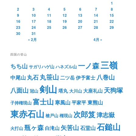
1
2
3
4
5
6
7
8
9
10
11
12
13
14
15
16
17
18
19
20
21
22
23
24
25
26
27
28
29
30
31
« 2月
4月 »
四国の登山
三嶺
一ノ森
ちち山
サガリハゲ山
ハネズル山
丸笹山
八巻山
丸石
中尾山
二ツ岳
伊予富士
剣山
八面山
天狗塚
塔丸
大座礼山
冠山
大川山
富士山
寒風山
東熊山
平家平
子持権現山
東赤石山
次郎笈
津志嶽
槍戸山
権現山
石鎚山
瓶ヶ森
矢筈山
石堂山
白滝山
火打山