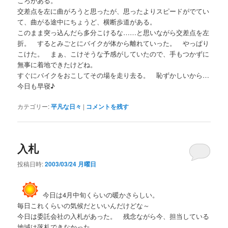
ころがある。
交差点を左に曲がろうと思ったが、思ったよりスピードがでてい
て、曲がる途中にちょうど、横断歩道がある。
このまま突っ込んだら多分こけるな……と思いながら交差点を左
折。 するとみごとにバイクが体から離れていった。 やっぱり
こけた。 まぁ、こけそうな予感がしていたので、手もつかずに
無事に着地できたけどね。
すぐにバイクをおこしてその場を走り去る。 恥ずかしいから…
今日も早寝♪
カテゴリー:
平凡な日々
|
コメントを残す
入札
投稿日時:
2003/03/24 月曜日
今日は4月中旬くらいの暖かさらしい。
毎日これくらいの気候だといいんだけどな～
今日は委託会社の入札があった。 残念ながら今、担当している
地域は落札できなかった。