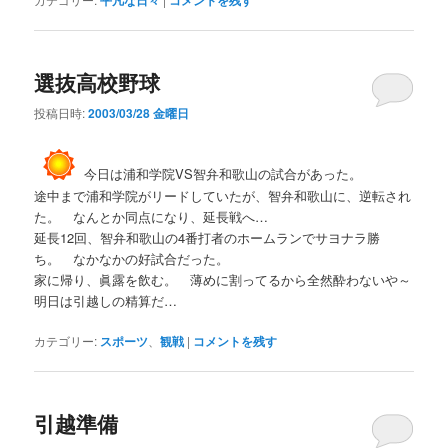
選抜高校野球
投稿日時:
2003/03/28 金曜日
今日は浦和学院VS智弁和歌山の試合があった。
途中まで浦和学院がリードしていたが、智弁和歌山に、逆転され
た。 なんとか同点になり、延長戦へ…
延長12回、智弁和歌山の4番打者のホームランでサヨナラ勝
ち。 なかなかの好試合だった。
家に帰り、眞露を飲む。 薄めに割ってるから全然酔わないや～
明日は引越しの精算だ…
カテゴリー:
スポーツ
、
観戦
|
コメントを残す
引越準備