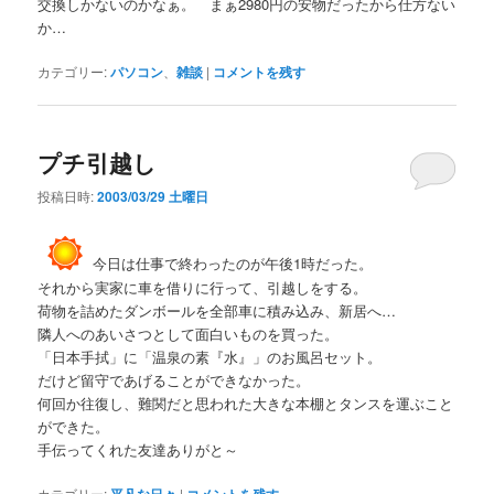
交換しかないのかなぁ。 まぁ2980円の安物だったから仕方ない
か…
カテゴリー:
パソコン
、
雑談
|
コメントを残す
プチ引越し
投稿日時:
2003/03/29 土曜日
今日は仕事で終わったのが午後1時だった。
それから実家に車を借りに行って、引越しをする。
荷物を詰めたダンボールを全部車に積み込み、新居へ…
隣人へのあいさつとして面白いものを買った。
「日本手拭」に「温泉の素『水』」のお風呂セット。
だけど留守であげることができなかった。
何回か往復し、難関だと思われた大きな本棚とタンスを運ぶこと
ができた。
手伝ってくれた友達ありがと～
カテゴリー:
平凡な日々
|
コメントを残す