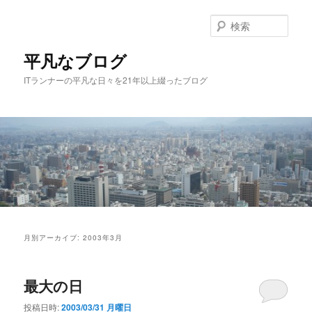
メ
サ
イ
ブ
検
ン
コ
索
コ
ン
平凡なブログ
ン
テ
ITランナーの平凡な日々を21年以上綴ったブログ
テ
ン
ン
ツ
ツ
へ
へ
移
移
動
動
メ
イ
月別アーカイブ:
2003年3月
ン
メ
ニ
最大の日
ュ
ー
投稿日時:
2003/03/31 月曜日