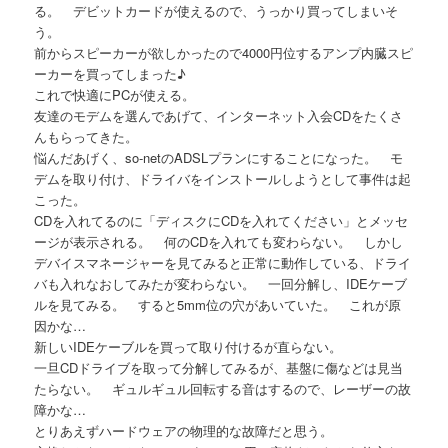
る。 デビットカードが使えるので、うっかり買ってしまいそ
う。
前からスピーカーが欲しかったので4000円位するアンプ内臓スピ
ーカーを買ってしまった♪
これで快適にPCが使える。
友達のモデムを選んであげて、インターネット入会CDをたくさ
んもらってきた。
悩んだあげく、so-netのADSLプランにすることになった。 モ
デムを取り付け、ドライバをインストールしようとして事件は起
こった。
CDを入れてるのに「ディスクにCDを入れてください」とメッセ
ージが表示される。 何のCDを入れても変わらない。 しかし
デバイスマネージャーを見てみると正常に動作している、ドライ
バも入れなおしてみたが変わらない。 一回分解し、IDEケーブ
ルを見てみる。 すると5mm位の穴があいていた。 これが原
因かな…
新しいIDEケーブルを買って取り付けるが直らない。
一旦CDドライブを取って分解してみるが、基盤に傷などは見当
たらない。 ギュルギュル回転する音はするので、レーザーの故
障かな…
とりあえずハードウェアの物理的な故障だと思う。