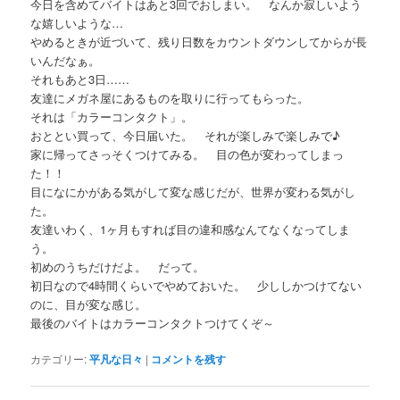
今日を含めてバイトはあと3回でおしまい。 なんか寂しいよう
な嬉しいような…
やめるときが近づいて、残り日数をカウントダウンしてからが長
いんだなぁ。
それもあと3日……
友達にメガネ屋にあるものを取りに行ってもらった。
それは「カラーコンタクト」。
おととい買って、今日届いた。 それが楽しみで楽しみで♪
家に帰ってさっそくつけてみる。 目の色が変わってしまっ
た！！
目になにかがある気がして変な感じだが、世界が変わる気がし
た。
友達いわく、1ヶ月もすれば目の違和感なんてなくなってしま
う。
初めのうちだけだよ。 だって。
初日なので4時間くらいでやめておいた。 少ししかつけてない
のに、目が変な感じ。
最後のバイトはカラーコンタクトつけてくぞ～
カテゴリー:
平凡な日々
|
コメントを残す