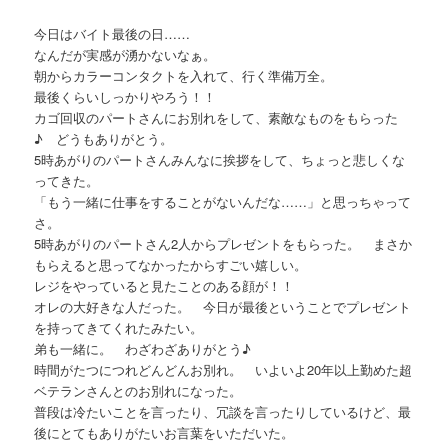
今日はバイト最後の日……
なんだが実感が湧かないなぁ。
朝からカラーコンタクトを入れて、行く準備万全。
最後くらいしっかりやろう！！
カゴ回収のパートさんにお別れをして、素敵なものをもらった
♪ どうもありがとう。
5時あがりのパートさんみんなに挨拶をして、ちょっと悲しくな
ってきた。
「もう一緒に仕事をすることがないんだな……」と思っちゃって
さ。
5時あがりのパートさん2人からプレゼントをもらった。 まさか
もらえると思ってなかったからすごい嬉しい。
レジをやっていると見たことのある顔が！！
オレの大好きな人だった。 今日が最後ということでプレゼント
を持ってきてくれたみたい。
弟も一緒に。 わざわざありがとう♪
時間がたつにつれどんどんお別れ。 いよいよ20年以上勤めた超
ベテランさんとのお別れになった。
普段は冷たいことを言ったり、冗談を言ったりしているけど、最
後にとてもありがたいお言葉をいただいた。