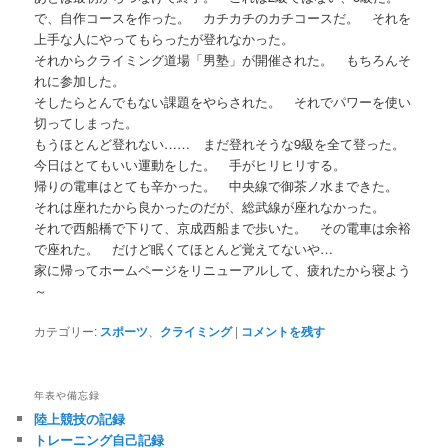
で、自作コースを作った。 カチカチのカチコースだ。 それを
上手な人にやってもらったが登れなかった。
それからクライミング道場「男塾」が開催された。 もちろんそ
れに参加した。
そしたらとんでもない課題をやらされた。 それでパワーを使い
切ってしまった。
もうほとんど登れない…… まだ登れそうな9級を全て登った。
今日はとてもいい運動をした。 手がヒリヒリする。
帰りの電車はとても辛かった。 中央線で御茶ノ水まできた。
それは座れたから良かったのだが、総武線が座れなかった。
それで西船橋で下りて、京成西船まで歩いた。 その電車は余裕
で座れた。 だけど眠くてほとんど覚えてないや…
家に帰ってホームページをリニューアルして、疲れたから寝よう
～
カテゴリー:
スポーツ
、
クライミング
|
コメントを残す
年表や備忘録
陸上競技の記録
トレーニング自己記録