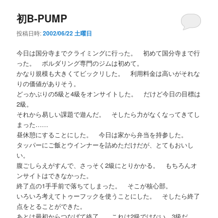
初B-PUMP
投稿日時:
2002/06/22 土曜日
今日は国分寺までクライミングに行った。 初めて国分寺まで行
った。 ボルダリング専門のジムは初めて。
かなり規模も大きくてビックリした。 利用料金は高いがそれな
りの価値がありそう。
どっかぶりの5級と4級をオンサイトした。 だけど今日の目標は
2級。
それから易しい課題で遊んだ。 そしたら力がなくなってきてし
まった……
昼休憩にすることにした。 今日は家から弁当を持参した。
タッパーにご飯とウインナーを詰めただけだが、とてもおいし
い。
腹ごしらえがすんで、さっそく2級にとりかかる。 もちろんオ
ンサイトはできなかった。
終了点の1手手前で落ちてしまった。 そこが核心部。
いろいろ考えてトゥーフックを使うことにした。 そしたら終了
点をとることができた。
あとは最初からつなげて終了。 これは2級ではない、3級だ。