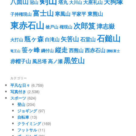
剣山
八面山
天狗塚
塔丸
大座礼山
冠山
大川山
富士山
寒風山
東熊山
平家平
子持権現山
東赤石山
次郎笈
津志嶽
槍戸山
権現山
石鎚山
瓶ヶ森
矢筈山
石堂山
白滝山
火打山
笹ヶ峰
縦走
西赤石山
西熊山
綱付山
竜王山
讃岐富士
黒笠山
赤帽子山
風呂塔
高ノ瀬
カテゴリー
平凡な日々
(6,759)
写真付き
(2,538)
スポーツ
(624)
登山
(204)
ジョギング
(97)
自転車
(13)
クライミング
(169)
フットサル
(11)