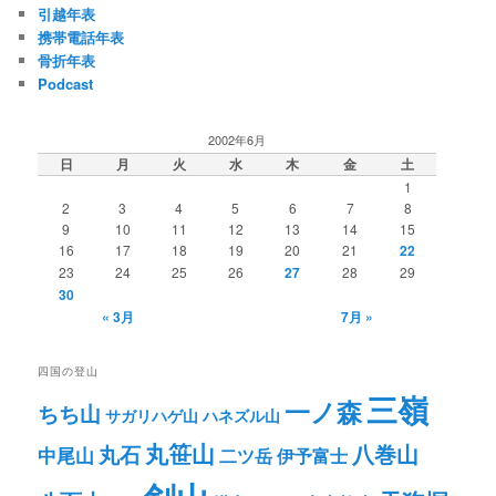
引越年表
携帯電話年表
骨折年表
Podcast
2002年6月
日
月
火
水
木
金
土
1
2
3
4
5
6
7
8
9
10
11
12
13
14
15
16
17
18
19
20
21
22
23
24
25
26
27
28
29
30
« 3月
7月 »
四国の登山
三嶺
一ノ森
ちち山
サガリハゲ山
ハネズル山
丸笹山
八巻山
丸石
中尾山
二ツ岳
伊予富士