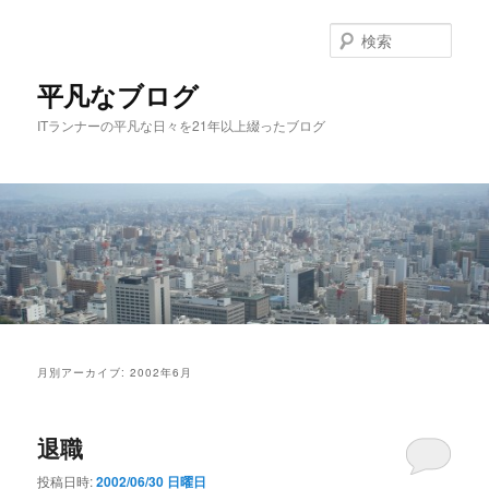
メ
サ
イ
ブ
検
ン
コ
索
コ
ン
平凡なブログ
ン
テ
ITランナーの平凡な日々を21年以上綴ったブログ
テ
ン
ン
ツ
ツ
へ
へ
移
移
動
動
メ
イ
月別アーカイブ:
2002年6月
ン
メ
ニ
退職
ュ
ー
投稿日時:
2002/06/30 日曜日