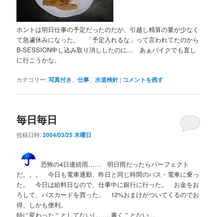
ホントは明日仕事の予定だったのだが、引越し精算の量が少なく
て急遽休みになった。 「予定入れるな」って言われてたのから
B-SESSION申し込み取り消ししたのに… あぁバイクでも直し
に行こうかな。
カテゴリー:
写真付き
、
仕事
、
水道検針
|
コメントを残す
毎日毎日
投稿日時:
2004/03/25 木曜日
恐怖の4日連続雨…… 明日雨だったらパーフェクト
だ。。。 今日も電車通勤、昨日と同じ時間のバス・電車に乗っ
た。 今日は給料日なので、仕事中に銀行に行った。 お金をお
ろして、バスカードを買った。 12%おまけがついてくるのでお
得、しかも便利。
特に変わったことしてないし……書くことない…