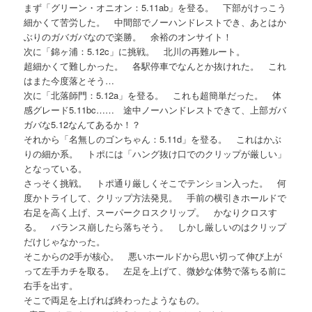
まず「グリーン・オニオン：5.11ab」を登る。 下部がけっこう
細かくて苦労した。 中間部でノーハンドレストでき、あとはか
ぶりのガバガバなので楽勝。 余裕のオンサイト！
次に「錦ヶ浦：5.12c」に挑戦。 北川の再難ルート。
超細かくて難しかった。 各駅停車でなんとか抜けれた。 これ
はまた今度落とそう…
次に「北落師門：5.12a」を登る。 これも超簡単だった。 体
感グレード5.11bc…… 途中ノーハンドレストできて、上部ガバ
ガバな5.12なんてあるか！？
それから「名無しのゴンちゃん：5.11d」を登る。 これはかぶ
りの細か系。 トポには「ハング抜け口でのクリップが厳しい」
となっている。
さっそく挑戦。 トポ通り厳しくそこでテンション入った。 何
度かトライして、クリップ方法発見。 手前の横引きホールドで
右足を高く上げ、スーパークロスクリップ。 かなりクロスす
る。 バランス崩したら落ちそう。 しかし厳しいのはクリップ
だけじゃなかった。
そこからの2手が核心。 悪いホールドから思い切って伸び上が
って左手カチを取る。 左足を上げて、微妙な体勢で落ちる前に
右手を出す。
そこで両足を上げれば終わったようなもの。