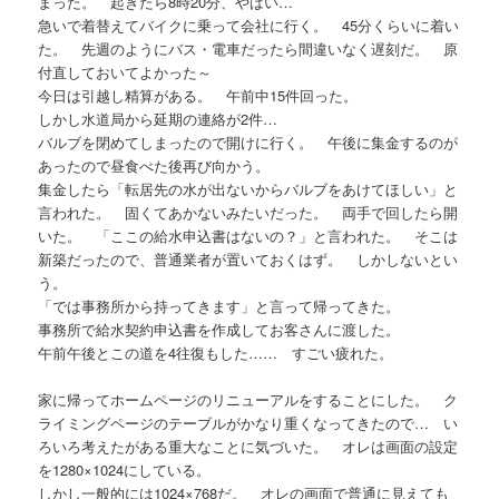
まった。 起きたら8時20分、やばい…
急いで着替えてバイクに乗って会社に行く。 45分くらいに着い
た。 先週のようにバス・電車だったら間違いなく遅刻だ。 原
付直しておいてよかった～
今日は引越し精算がある。 午前中15件回った。
しかし水道局から延期の連絡が2件…
バルブを閉めてしまったので開けに行く。 午後に集金するのが
あったので昼食べた後再び向かう。
集金したら「転居先の水が出ないからバルブをあけてほしい」と
言われた。 固くてあかないみたいだった。 両手で回したら開
いた。 「ここの給水申込書はないの？」と言われた。 そこは
新築だったので、普通業者が置いておくはず。 しかしないとい
う。
「では事務所から持ってきます」と言って帰ってきた。
事務所で給水契約申込書を作成してお客さんに渡した。
午前午後とこの道を4往復もした…… すごい疲れた。
家に帰ってホームページのリニューアルをすることにした。 ク
ライミングページのテーブルがかなり重くなってきたので… い
ろいろ考えたがある重大なことに気づいた。 オレは画面の設定
を1280×1024にしている。
しかし一般的には1024×768だ。 オレの画面で普通に見えても