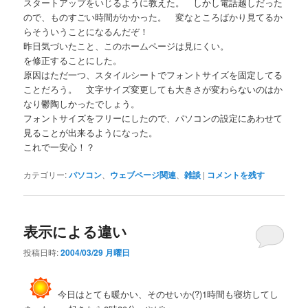
スタートアップをいじるように教えた。 しかし電話越しだった
ので、ものすごい時間がかかった。 変なところばかり見てるか
らそういうことになるんだぞ！
昨日気づいたこと、このホームページは見にくい。
を修正することにした。
原因はただ一つ、スタイルシートでフォントサイズを固定してる
ことだろう。 文字サイズ変更しても大きさが変わらないのはか
なり鬱陶しかったでしょう。
フォントサイズをフリーにしたので、パソコンの設定にあわせて
見ることが出来るようになった。
これで一安心！？
カテゴリー:
パソコン
、
ウェブページ関連
、
雑談
|
コメントを残す
表示による違い
投稿日時:
2004/03/29 月曜日
今日はとても暖かい、そのせいか(?)1時間も寝坊してし