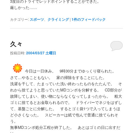
3度目のトライでレッドポイントすることができた。
厳しかった……
カテゴリー:
スポーツ
、
クライミング
|
1
件のフィードバック
久々
投稿日時:
2004/03/27 土曜日
今日は一日休み。 9時30分までゆっくり寝られた。
さて…やることもない。 家の掃除をすることにした。
洗濯を干して、たまっていた洗い終わったものをたたんで。 そ
れから捨てようと思っていたMDコンポを分解する。 CD部分が
故障してしまい、使い物にならなくなってしまったから。 粗大
ゴミに捨てるとお金取られるので。 ドライバーでネジをはずし
て、基盤ごとに分解した。 するとゴミ袋1つで入ってしまうほ
ど小さくなった。 スピーカーは紙で包んで普通に捨てられそ
う。
無事MDコンポ処分工程が終了した。 あとはゴミの日に出すだ