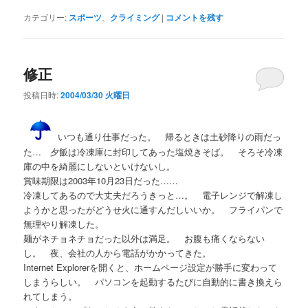
カテゴリー:
スポーツ
、
クライミング
|
コメントを残す
修正
投稿日時:
2004/03/30 火曜日
いつも通り仕事だった。 帰るときは土砂降りの雨だっ
た… 夕飯は冷凍庫に封印してあった塩焼きそば。 そろそ冷凍
庫の中を綺麗にしないといけないし。
賞味期限は2003年10月23日だった……
冷凍してあるので大丈夫だろうきっと…。 電子レンジで解凍し
ようかと思ったがどうせ火に通すんだしいいか。 フライパンで
無理やり解凍した。
麺がネチョネチョだった以外は満足。 お腹も痛くならない
し。 夜、会社の人から電話がかかってきた。
Internet Explorerを開くと、ホームページ設定が勝手に変わって
しまうらしい。 パソコンを起動するたびに自動的に書き換えら
れてしまう。