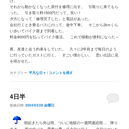
け。
それから動かなくなった原付を修理に出す。 引取りに来てもら
った。 引き取り料1500円だって、安い！
夕方になって「修理完了した」と電話があった。
会社行くとき乗るバスにのって、途中下車。 そこから2kmくら
い歩いてバイク屋まで到着した。
料金8000円を払ってバイク復活。 これで移動が便利になった～
夜、友達と会う約束をしていた。 久々に2年前まで毎日のよう
に行っていたガストに行く。 すごい懐かしい。 思い出話に花
を咲かせた。
カテゴリー:
平凡な日々
|
コメントを残す
4日半
投稿日時:
2004/03/26 金曜日
朝起きたら外は雨、ついに地獄の一週間連続雨… 降り
すぎ。 雨の中バス、電車に乗って会社に行く。 会社についた