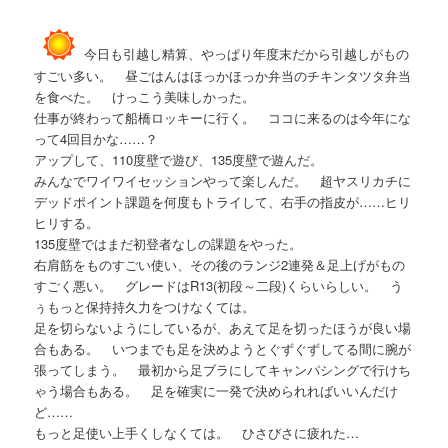
今日も引越し精算、やっぱり年度末だから引越しがもの
すごい多い。 昼ごはんはほっかほっか弁当のチキンタツタ弁当
を食べた。 けっこう美味しかった。
仕事が終わって船橋ロッキーに行く。 ココに来るのは今年にな
って4回目かな……？
アップして、110度壁で遊び、135度壁で遊んだ。
みんなでワイワイセッションやって楽しんだ。 超ヤスリカチに
デッドポイント課題を何度もトライして、右手の指皮が……ヒリ
ヒリする。
135度壁ではまだ初登者なしの課題をやった。
右肩筋をものすごい使い、その後のランジ2連発＆足上げがもの
すごく悪い。 グレードはR13(初段～二段)くらいらしい。 う
ぅもっと保持持久力をつけなくては。
足を切らないようにしているが、あえて足を切ったほうが良い場
合もある。 いつまでも足を決めようとぐずぐずしてる間に腕が
張ってしまう。 最初から足ブラにしてキャンパシングで行けち
ゃう場合もある。 足を確実に一発で決められればいいんだけ
ど……
もっと足使い上手くしなくては。 ひさびさに疲れた…