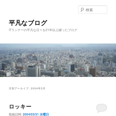
メ
サ
イ
ブ
検
ン
コ
索
コ
ン
平凡なブログ
ン
テ
ITランナーの平凡な日々を21年以上綴ったブログ
テ
ン
ン
ツ
ツ
へ
へ
移
移
動
動
メ
イ
月別アーカイブ:
2004年3月
ン
メ
ニ
ロッキー
ュ
ー
投稿日時:
2004/03/31 水曜日