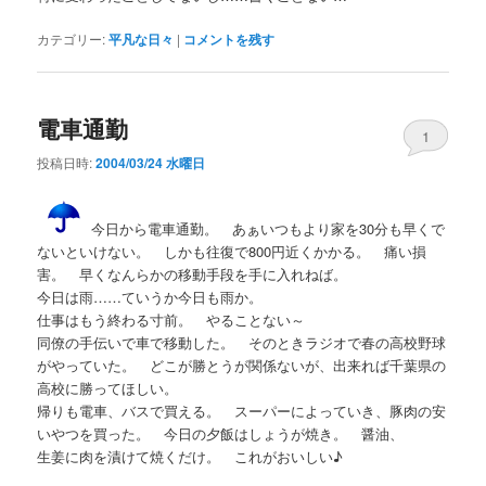
カテゴリー:
平凡な日々
|
コメントを残す
電車通勤
1
投稿日時:
2004/03/24 水曜日
今日から電車通勤。 あぁいつもより家を30分も早くで
ないといけない。 しかも往復で800円近くかかる。 痛い損
害。 早くなんらかの移動手段を手に入れねば。
今日は雨……ていうか今日も雨か。
仕事はもう終わる寸前。 やることない～
同僚の手伝いで車で移動した。 そのときラジオで春の高校野球
がやっていた。 どこが勝とうが関係ないが、出来れば千葉県の
高校に勝ってほしい。
帰りも電車、バスで買える。 スーパーによっていき、豚肉の安
いやつを買った。 今日の夕飯はしょうが焼き。 醤油、
生姜に肉を漬けて焼くだけ。 これがおいしい♪