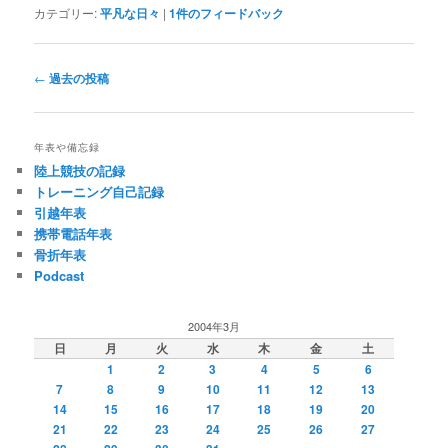
カテゴリー:
平凡な日々
|
1
件のフィードバック
投
←
過去の投稿
稿
ナ
ビ
年表や備忘録
ゲ
陸上競技の記録
ー
トレーニング自己記録
シ
引越年表
ョ
携帯電話年表
ン
骨折年表
Podcast
2004年3月
日
月
火
水
木
金
土
1
2
3
4
5
6
7
8
9
10
11
12
13
14
15
16
17
18
19
20
21
22
23
24
25
26
27