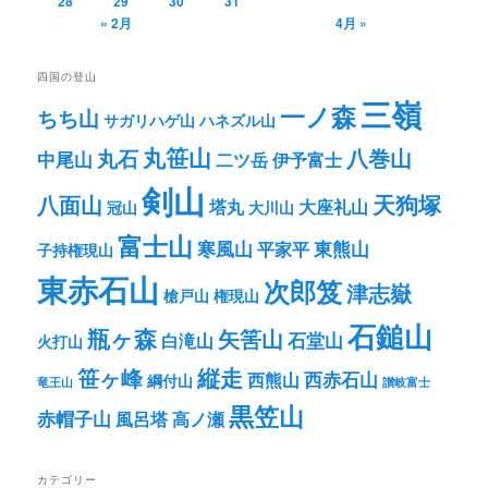
28
29
30
31
« 2月
4月 »
四国の登山
三嶺
一ノ森
ちち山
サガリハゲ山
ハネズル山
丸笹山
八巻山
丸石
中尾山
二ツ岳
伊予富士
剣山
八面山
天狗塚
塔丸
大座礼山
冠山
大川山
富士山
寒風山
東熊山
平家平
子持権現山
東赤石山
次郎笈
津志嶽
槍戸山
権現山
石鎚山
瓶ヶ森
矢筈山
石堂山
白滝山
火打山
笹ヶ峰
縦走
西赤石山
西熊山
綱付山
竜王山
讃岐富士
黒笠山
赤帽子山
風呂塔
高ノ瀬
カテゴリー