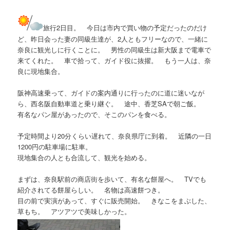
旅行2日目。 今日は市内で買い物の予定だったのだけ
ど、昨日会った妻の同級生達が、2人ともフリーなので、一緒に
奈良に観光しに行くことに。 男性の同級生は新大阪まで電車で
来てくれた。 車で拾って、ガイド役に抜擢。 もう一人は、奈
良に現地集合。
阪神高速乗って、ガイドの案内通りに行ったのに道に迷いなが
ら、西名阪自動車道と乗り継ぐ。 途中、香芝SAで朝ご飯。
有名なパン屋があったので、そこのパンを食べる。
予定時間より20分くらい遅れて、奈良県庁に到着。 近隣の一日
1200円の駐車場に駐車。
現地集合の人とも合流して、観光を始める。
まずは、奈良駅前の商店街を歩いて、有名な餅屋へ。 TVでも
紹介されてる餅屋らしい。 名物は高速餅つき。
目の前で実演があって、すぐに販売開始。 きなこをまぶした、
草もち。 アツアツで美味しかった。