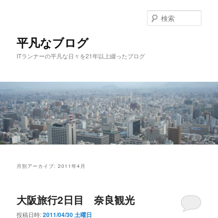
メ
サ
イ
ブ
検
ン
コ
索
コ
ン
平凡なブログ
ン
テ
ITランナーの平凡な日々を21年以上綴ったブログ
テ
ン
ン
ツ
ツ
へ
へ
移
移
動
動
メ
イ
月別アーカイブ:
2011年4月
ン
メ
ニ
大阪旅行2日目 奈良観光
ュ
ー
投稿日時:
2011/04/30 土曜日