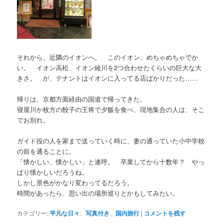
それから、近隣のイオンへ。 このイオン、めちゃめちゃでか
い。 イオン高松、イオン綾川を2つ合わせたくらいの巨大な大
きさ。 が、テナントはイオンに入ってる店ばかりだった……
帰りは、京都方面経由の国道で帰ってきた。
寝屋川か枚方の餃子の王将で夕飯を食べ、現地集合の人は、そこ
でお別れ。
ガイド役の人を家まで送っていく時に、妻の通っていた小中学校
の前を通ることに。
「懐かしい、懐かしい」と連呼。 卒業してから十数年？ やっ
ぱり懐かしいだろうね。
しかし景色がかなり変わってるだろう。
時間があったら、思い出の場所巡りとかもしてみたい。
カテゴリー:
平凡な日々
、
写真付き
、
国内旅行
|
コメントを残す