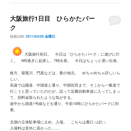
大阪旅行1日目 ひらかたパー
ク
投稿日時:
2011/04/29 金曜日
大阪旅行初日。 今日は「ひらかたパーク」に遊びに行
く。 6時過ぎに起床し、7時出発。 今日はちょっと遅い出発。
枚方、寝屋川、門真などは、妻の地元。 めちゃめちゃ詳しいら
しい。
高速で山陽道、中国道と通り、中国吹田まで、そこから一般道で
行こうと思っていたのだが、誤って近畿自動車道に入ってしまっ
て、別料金取られたような気がする。
途中から国道1号線などを通り、午前10時にひらかたパークに到
着。
北側の立体駐車場に止め、入場。 こちらは裏口っぽい。
入場料は意外に高かった……