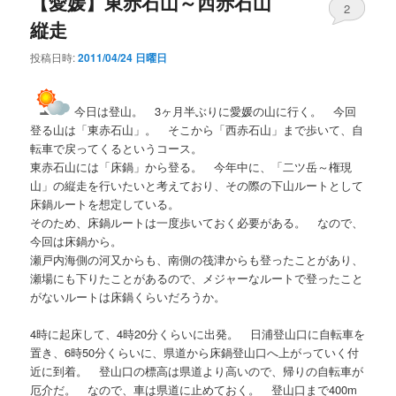
【愛媛】東赤石山～西赤石山
2
縦走
投稿日時:
2011/04/24 日曜日
今日は登山。 3ヶ月半ぶりに愛媛の山に行く。 今回
登る山は「東赤石山」。 そこから「西赤石山」まで歩いて、自
転車で戻ってくるというコース。
東赤石山には「床鍋」から登る。 今年中に、「二ツ岳～権現
山」の縦走を行いたいと考えており、その際の下山ルートとして
床鍋ルートを想定している。
そのため、床鍋ルートは一度歩いておく必要がある。 なので、
今回は床鍋から。
瀬戸内海側の河又からも、南側の筏津からも登ったことがあり、
瀬場にも下りたことがあるので、メジャーなルートで登ったこと
がないルートは床鍋くらいだろうか。
4時に起床して、4時20分くらいに出発。 日浦登山口に自転車を
置き、6時50分くらいに、県道から床鍋登山口へ上がっていく付
近に到着。 登山口の標高は県道より高いので、帰りの自転車が
厄介だ。 なので、車は県道に止めておく。 登山口まで400m