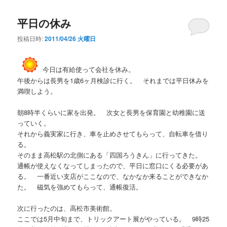
平日の休み
投稿日時:
2011/04/26 火曜日
今日は有給使って会社を休み。
午後からは長男を1歳6ヶ月検診に行く。 それまでは平日休みを
満喫しよう。
朝8時半くらいに家を出発。 次女と長男を保育園と幼稚園に送
っていく。
それから義実家に行き、車を止めさせてもらって、自転車を借り
る。
そのまま高松駅の北側にある「四国ろうきん」に行ってきた。
通帳が使えなくなってしまったので、平日に窓口にくる必要があ
る。 一番近い支店がここなので、なかなか来ることができなか
た。 磁気を強めてもらって、通帳復活。
次に行ったのは、高松市美術館。
ここでは5月中旬まで、トリックアート展がやっている。 9時25