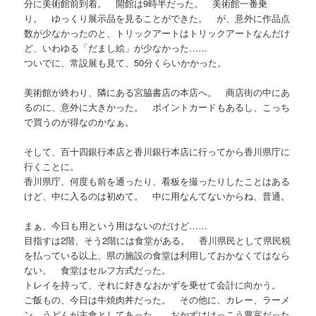
分に美術館前到着。 開館は9時半だった。 美術館一番乗
り。 ゆっくり展示品を見ることができた。 が、意外に作品点
数が少なかったのと、トリックアートはトリックアートなんだけ
ど、いわゆる「だまし絵」が少なかった……
ついでに、常設展も見て、50分くらいかかった。
美術館が終わり、隣にある宮脇書店の本店へ。 商店街の中にあ
るのに、意外に大きかった。 ポイントカードもあるし、こっち
で買うのが得なのかなぁ。
そして、百十四銀行本店と香川銀行本店に行ってから香川県庁に
行くことに。
香川県庁、何度も前を通ったり、看板を撮ったりしたことはある
けど、中に入るのは初めて。 中に用なんてないからね、普通。
まぁ、今日も用という用はないのだけど……
目指すは2階、そう2階には食堂がある。 香川県民として県民税
を払っている以上、県の施設の食堂は利用しておかなくてはなら
ない。 食堂はセルフ方式だった。
トレイを持って、それに好きなおかずを乗せて会計に向かう。
ご飯もの、今日は牛焼肉丼だった。 その他に、カレー、ラーメ
ン、うどんが主食としてあった。 おかずはけっこう豊富だった