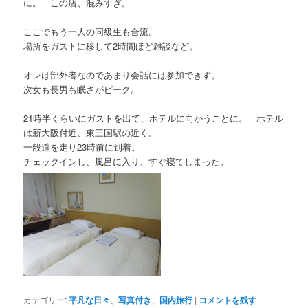
に。 この店、混みすぎ。
ここでもう一人の同級生も合流。
場所をガストに移して2時間ほど雑談など。
オレは部外者なのであまり会話には参加できず。
次女も長男も眠さがピーク。
21時半くらいにガストを出て、ホテルに向かうことに。 ホテル
は新大阪付近、東三国駅の近く。
一般道を走り23時前に到着。
チェックインし、風呂に入り、すぐ寝てしまった。
カテゴリー:
平凡な日々
、
写真付き
、
国内旅行
|
コメントを残す