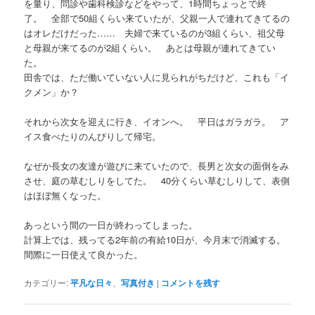
を量り、問診や歯科検診などをやって、1時間ちょっとで終
了。 全部で50組くらい来ていたが、父親一人で連れてきてるの
はオレだけだった…… 夫婦で来ているのが3組くらい、祖父母
と母親が来てるのが2組くらい。 あとは母親が連れてきてい
た。
田舎では、ただ働いていない人に見られがちだけど、これも「イ
クメン」か？
それから次女を迎えに行き、イオンへ。 平日はガラガラ。 ア
イス食べたりのんびりして帰宅。
なぜか長女の友達が遊びに来ていたので、長男と次女の面倒をみ
させ、庭の草むしりをしてた。 40分くらい草むしりして、表側
はほぼ無くなった。
あっという間の一日が終わってしまった。
計算上では、残ってる2年前の有給10日が、今月末で消滅する。
間際に一日使えて良かった。
カテゴリー:
平凡な日々
、
写真付き
|
コメントを残す