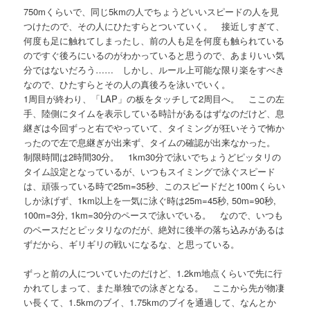
750mくらいで、同じ5kmの人でちょうどいいスピードの人を見
つけたので、その人にひたすらとついていく。 接近しすぎて、
何度も足に触れてしまったし、前の人も足を何度も触られている
のですぐ後ろにいるのがわかっていると思うので、あまりいい気
分ではないだろう…… しかし、ルール上可能な限り楽をすべき
なので、ひたすらとその人の真後ろを泳いでいく。
1周目が終わり、「LAP」の板をタッチして2周目へ。 ここの左
手、陸側にタイムを表示している時計があるはずなのだけど、息
継ぎは今回ずっと右でやっていて、タイミングが狂いそうで怖か
ったので左で息継ぎが出来ず、タイムの確認が出来なかった。
制限時間は2時間30分。 1km30分で泳いでちょうどピッタリの
タイム設定となっているが、いつもスイミングで泳ぐスピード
は、頑張っている時で25m=35秒、このスピードだと100mくらい
しか泳げず、1km以上を一気に泳ぐ時は25m=45秒, 50m=90秒,
100m=3分, 1km=30分のペースで泳いでいる。 なので、いつも
のペースだとピッタリなのだが、絶対に後半の落ち込みがあるは
ずだから、ギリギリの戦いになるな、と思っている。
ずっと前の人についていたのだけど、1.2km地点くらいで先に行
かれてしまって、また単独での泳ぎとなる。 ここから先が物凄
い長くて、1.5kmのブイ、1.75kmのブイを通過して、なんとか