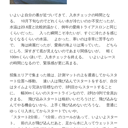
いよいよ自分の番が近づいてきて、入水チェックの時間とな
る。 10月下旬なのでどれくらい水が冷たいのか不安だったが、
水温は23.6度と比較的温かく、例年の愛南トライアスロンと同じ
くらいだった。 入った瞬間こそ冷たいが、すぐに冷たさを感じ
なくなるくらいの水温。 よかった、寒いのは非常に苦手なの
で。 海は綺麗だったが、愛南の海よりは濁っていた。 どちら
にしろ、深すぎて底が見えないのであまり関係ないが。 軽く
100mくらい泳いで、入水チェックを終える。 いよいよレース
の時間になるので、緊張感が更に高まる。
招集エリアで集まった後は、計測マットの上を通過してからスタ
ート位置へ移動。 速い人は飛び込んでスタートをするが、自分
はタイムより完泳が目標なので、3列目からスタートすること
に。 幅30mくらいのスタートラインなので、2列か3列で全員お
さまる。 飛び込みスタートは格好いいだろうけど、飛び込みな
んてやる機会ないから、上手く飛び込めないだろうな。 普通に
ゆっくり入水してからスタートでいいや。
「スタート2分前」「1分前」のコールがあって、いよいよスター
ト。 前の人が飛び込んだあと、足から水に入ってウェットスー