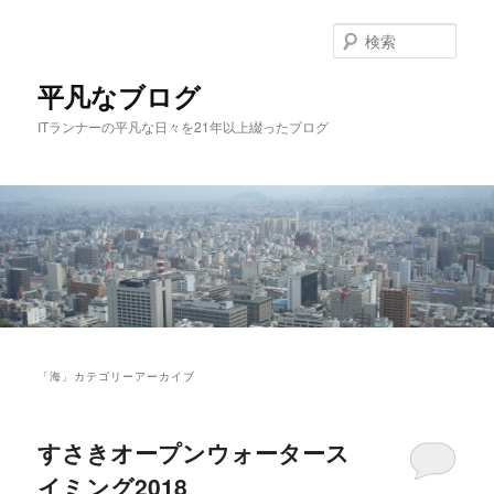
メ
サ
イ
ブ
検
ン
コ
索
コ
ン
平凡なブログ
ン
テ
ITランナーの平凡な日々を21年以上綴ったブログ
テ
ン
ン
ツ
ツ
へ
へ
移
移
動
動
メ
イ
「
海
」カテゴリーアーカイブ
ン
メ
ニ
すさきオープンウォータース
ュ
ー
イミング2018