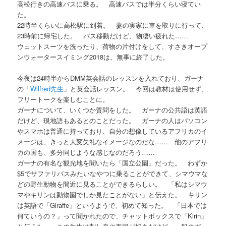
高松行きの高速バスに乗る。 高速バスでは半分くらい寝てい
た。
22時半くらいに高松駅に到着。 妻の実家に車を取りに行って、
23時前に帰宅した。 バス移動だけど、物凄い疲れた……
ウェットスーツを洗ったり、荷物の片付けをして、すさきオープ
ンウォータースイミング2018は、無事に終了した。
今夜は24時半からDMM英会話のレッスンを入れており、ガーナ
の「
Wilfred先生
」と英会話レッスン。 今回は教材は使用せず、
フリートークを楽しむことに。
ガーナについて、いくつか質問をした。 ガーナの公共語は英語
だけど、現地語もあるとのことだった。 ガーナの人はパソコン
やスマホは普通に持っており、自分の想像しているアフリカのイ
メージは、きっと大変失礼なイメージなのだな…… 他のアフリ
カの国も、多分同じような感じなのだろう……
ガーナの有名な観光地を聞いたら「国立公園」だった。 わずか
$5でサファリバスみたいなやつに乗ることができて、シマウマな
どの野生動物を間近に見ることができるらしい。 「私はシマウ
マやキリンは動物園でしか見たことがない」と伝えた。 キリン
は英語で「Giraffe」というようで、初めて知った。 「日本では
何ていうの？」って聞かれたので、チャットボックスで「Kirin」