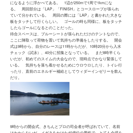
になるように浮かべてある。 1辺が250mで1周で1kmにな
る。 周回部分は「LAP」「FINISH」とコースロープが張られ
ていて分かれている。 周回の際には「LAP」と書かれた大きな
板をタッチして行くらしい。 ゴールの時も同様に、板をタッチ
したらゴールになるとのことだった。
待合スペースは、ブルーシートが張られただけのテントなので、
ここに陣取って荷物を置いて気持ちの準備をしたりする。 開会
式は9時から、自分のレースは11時からだが、10時20分から入水
チェック（試泳）、40分に招集となっている。 まだ8時半くら
いだが、初めてのスイムの大会なので、現時点でかなり緊張して
いる。 気持ちを落ち着かせるためにウロウロしたり、トイレ行
ったり、直前のエネルギー補給としてウィダーインゼリーを飲ん
だり。
9時からの開会式、きちんとプロの司会者が呼ばれていて、名前
はわからないが、メガネをかけた40歳位の男性で、とても会場を