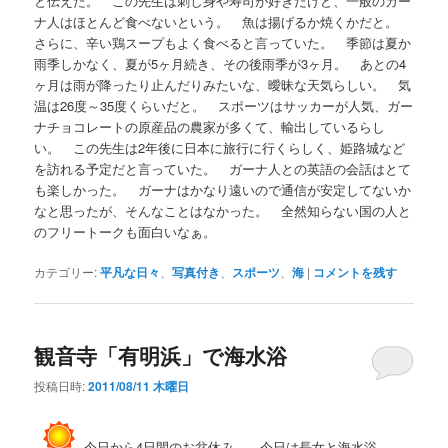
と伝えた。 この先生は刺し身や寿司が好きだけど、一般のガー
ナ人はほとんど食べないという。 魚は揚げるか焼くかだと。
さらに、辛い鶏スープもよく食べると言っていた。 季節は夏か
雨季しかなく、夏が5ヶ月続き、その後雨季が3ヶ月。 あとの4
ヶ月は雨が降ったり止んだりみたいな、曖昧な天気らしい。 気
温は26度～35度くらいだと。 スポーツはサッカーが人気、ガー
ナチョコレートの原産品の農家が多くて、輸出しているらし
い。 この先生は2年後に日本に旅行に行くらしく、姫路城など
を訪れる予定だと言っていた。 ガーナ人との英語の会話はとて
も楽しかった。 ガーナはかなり遠いので通信が安定してないか
なと思ったが、そんなことはなかった。 全然知らない国の人と
のフリートークも面白いなぁ。
カテゴリー:
平凡な日々
、
写真付き
、
スポーツ
、
海
|
コメントを残す
観音寺「有明浜」で海水浴
投稿日時:
2011/08/11 木曜日
今日から4日間のお盆休み。 今日は長女と海水浴。