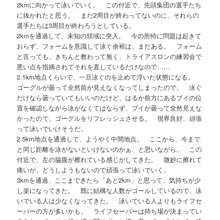
2kmに向かって泳いでいく。 この付近で、先頭集団の選手たち
に抜かれたと思う。 まだ2周目が終わってないのに、それらの
選手たちは3周目が終わろうとしている。
2kmを通過して、未知の領域に突入。 今の所特に問題は起きて
おらず、フォームを意識して泳ぐ余裕は、まだある。 フォーム
と言っても、きちんと教わって無く、トライアスロンの練習会で
悪い点を指摘されてそれを直しているだけなので……
2.1km地点くらいで、一旦泳ぐのを止めて浮いた状態になる。
ゴーグルが曇って全然前が見えなくなってしまったので。 泳ぐ
だけなら曇っていてもいいのだけど、はるか前方にあるブイの位
置を確認しながら泳がなくてはならず、ブイが曇って全然見えな
かったので、ゴーグルをリフレッシュさせる。 視界良好、頑張
って泳いでいけそうだ。
2.5km地点を通過して、ようやく中間地点。 ここから、今まで
と同じ距離を泳がないといけないのかぁ、と思いながら。 この
付近で、左の脇腹が擦れている感じがしてきた。 微妙に擦れて
痛いが、どうしようもないので頑張って泳いでいく。
3kmを通過、ここまできたら「あと2km」と思って、気持ちが少
し楽になってきた。 既に結構な人数がゴールしているので、泳
いでいる人は少なくなってきた。 泳いでいる人よりもライフセ
ーバーの方が多いかも。 ライフセーバーは持ち場が決まってい