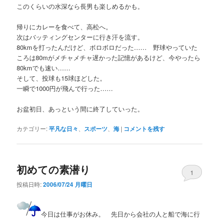
このくらいの水深なら長男も楽しめるかも。
帰りにカレーを食べて、高松へ。
次はバッティングセンターに行き汗を流す。
80kmを打ったんだけど、ボロボロだった…… 野球やっていた
ころは80mがメチャメチャ遅かった記憶があるけど、今やったら
80kmでも速い……
そして、投球も15球ほどした。
一瞬で1000円が飛んで行った……
お盆初日、あっという間に終了していった。
カテゴリー:
平凡な日々
、
スポーツ
、
海
|
コメントを残す
初めての素潜り
1
投稿日時:
2006/07/24 月曜日
今日は仕事がお休み。 先日から会社の人と船で海に行