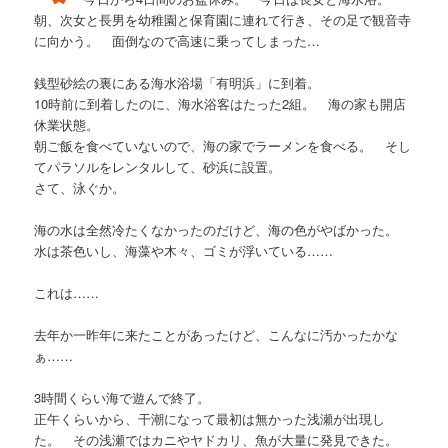
朝、次女と長男を幼稚園と保育園に連れて行き、その足で観音寺
に向かう。 面倒なので高速に乗ってしまった…
銭型砂絵の裏にある海水浴場「有明浜」に到着。
10時前に到着したのに、海水浴客はたった2組。 海の家も開店
休業状態。
朝ご飯を食べていないので、海の家でラーメンを食べる。 そし
てパラソルをレンタルして、砂浜に設置。
さて、泳ぐか。
海の水は全然冷たくなかったのだけど、海の色がやばかった。
水は茶色いし、海藻や木々、ゴミが浮いている……
これは……
去年か一昨年に来たことがあったけど、こんなに汚かったかな
ぁ……
3時間くらい海で遊んで終了。
正午くらいから、干潮になって最初は無かった浅瀬が出現し
た。 その浅瀬ではカニやヤドカリ、魚が大量に発見できた。