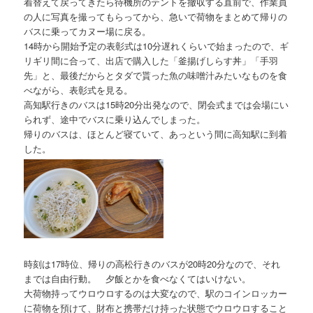
着替えて戻ってきたら待機所のテントを撤収する直前で、作業員
の人に写真を撮ってもらってから、急いで荷物をまとめて帰りの
バスに乗ってカヌー場に戻る。
14時から開始予定の表彰式は10分遅れくらいで始まったので、ギ
リギリ間に合って、出店で購入した「釜揚げしらす丼」「手羽
先」と、最後だからとタダで貰った魚の味噌汁みたいなものを食
べながら、表彰式を見る。
高知駅行きのバスは15時20分出発なので、閉会式までは会場にい
られず、途中でバスに乗り込んでしまった。
帰りのバスは、ほとんど寝ていて、あっという間に高知駅に到着
した。
時刻は17時位、帰りの高松行きのバスが20時20分なので、それ
までは自由行動。 夕飯とかを食べなくてはいけない。
大荷物持ってウロウロするのは大変なので、駅のコインロッカー
に荷物を預けて、財布と携帯だけ持った状態でウロウロすること