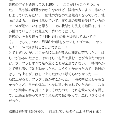
最後のブイを通過しラスト250m。 ここがけっこうきつかっ
た。 風や波の影響かわからないけど、陸地の方によって泳いで
しまっていたみたい。 陸地の方なので当然浅くなっていて、地
面が見える。 自分は泳いでいて、波や風の影響を受けているの
で、体が動いていると思う。 その状態から見える地面は、すご
い揺れているように見えて、酔いそうだった……
最後の力を振り絞って「FINISH」の板を目指して泳いで行
く。 そして、ついにFINISHの板をタッチしてゴール。 やっ
た！！ 5km泳ぎ切ることができた！！
とても嬉しいが、ここから陸に上がるのに非常に苦労した。 は
しごがあるのだけど、そのはしごを手で掴むことが出来たのだけ
ど、フラフラしすぎて足を置くことが全然できない。 時間をか
けて落ち着いて足を動かしたら、ようやくかかったので、数段の
はしごを上るが、はしご上るだけで30秒くらいかかった……
陸に上がると、フラフラ感がすごかった。 海の中だとわからな
かったけど、自分の体はこんなに追い込まれていたのか。 スタ
ッフが給水の水を持ってきてくれたので、それを飲んで体を潤し
て、記録証も持ってきてくれたので受け取って、至れり尽くせり
だった。
結果は2時間12分59秒6。 想定していたタイムより17分も速く