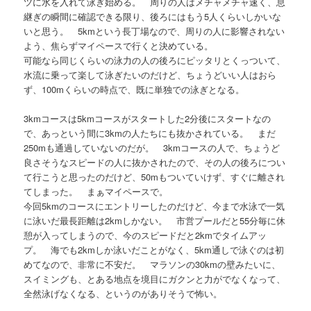
ツに水を入れて泳ぎ始める。 周りの人はメチャメチャ速く、息
継ぎの瞬間に確認できる限り、後ろにはもう5人くらいしかいな
いと思う。 5kmという長丁場なので、周りの人に影響されない
よう、焦らずマイペースで行くと決めている。
可能なら同じくらいの泳力の人の後ろにピッタリとくっついて、
水流に乗って楽して泳ぎたいのだけど、ちょうどいい人はおら
ず、100mくらいの時点で、既に単独での泳ぎとなる。
3kmコースは5kmコースがスタートした2分後にスタートなの
で、あっという間に3kmの人たちにも抜かされている。 まだ
250mも通過していないのだが。 3kmコースの人で、ちょうど
良さそうなスピードの人に抜かされたので、その人の後ろについ
て行こうと思ったのだけど、50mもついていけず、すぐに離され
てしまった。 まぁマイペースで。
今回5kmのコースにエントリーしたのだけど、今まで水泳で一気
に泳いだ最長距離は2kmしかない。 市営プールだと55分毎に休
憩が入ってしまうので、今のスピードだと2kmでタイムアッ
プ。 海でも2kmしか泳いだことがなく、5km通しで泳ぐのは初
めてなので、非常に不安だ。 マラソンの30kmの壁みたいに、
スイミングも、とある地点を境目にガクンと力がでなくなって、
全然泳げなくなる、というのがありそうで怖い。