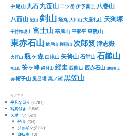
丸笹山
八巻山
丸石
中尾山
二ツ岳
伊予富士
剣山
八面山
天狗塚
塔丸
大座礼山
冠山
大川山
富士山
寒風山
東熊山
平家平
子持権現山
東赤石山
次郎笈
津志嶽
槍戸山
権現山
石鎚山
瓶ヶ森
矢筈山
石堂山
白滝山
火打山
笹ヶ峰
縦走
西赤石山
西熊山
綱付山
竜王山
讃岐富士
黒笠山
赤帽子山
風呂塔
高ノ瀬
カテゴリー
平凡な日々
(6,761)
写真付き
(2,538)
スポーツ
(624)
登山
(204)
ジョギング
(97)
自転車
(13)