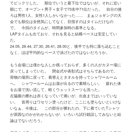
てビックリした。 順位でいうと最下位ではないが、それに近い
順にで、オープン＋男子＋女子で73名中71位だった。 自分の後
ろは男性1人、女性1人しかいなかった…… まぁジョギングの大
会でも順位は全然気にしてなく、目指すのはタイムだけなの
で。 今回のタイムが、時間参加時の基準となる。
LAPタイムも出ており、それを見ると結構ペースは安定してい
た。
24.05, 26.44, 27.30, 26.41, 28.00と、後半でも特に落ち込むこと
なく、ほぼ平均的なペースで泳げたのではないだろうか。
もう会場には僅かな人しか残っておらず、多くの人がカヌー場に
戻ってしまっていた。 閉会式や表彰式はそちらであるので。
荷物の場所に戻って、着替えとタオルを持ってシャワールーム
へ。 シャワールームはお湯が出るので素晴らしい。 疲れた体
をお湯で洗い流して、軽くウェットスーツも洗った。
左脇腹の擦れは赤くなっていて痛いが、出血まではいっていな
い。 首周りはワセリン塗ったけど、ここにも塗らないといけな
いなぁ、今後は。 この部分が擦れたの、下に着ていたTシャツ
が原因なのかがわからないが、いろいろ試行錯誤してみないと結
論はでないだろう。