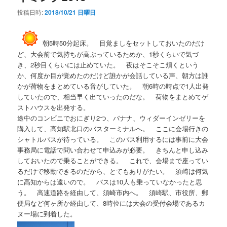
投稿日時:
2018/10/21 日曜日
朝5時50分起床。 目覚ましをセットしておいたのだけ
ど、大会前で気持ちが高ぶっているためか、1秒くらいで気づ
き、2秒目くらいには止めていた。 夜はそこそこ煩くという
か、何度か目が覚めたのだけど誰かが会話している声、朝方は誰
かが荷物をまとめている音がしていた。 朝6時の時点で1人出発
していたので、相当早く出ていったのだな。 荷物をまとめてゲ
ストハウスを出発する。
途中のコンビニでおにぎり2つ、バナナ、ウィダーインゼリーを
購入して、高知駅北口のバスターミナルへ。 ここに会場行きの
シャトルバスが待っている。 このバス利用するには事前に大会
事務局に電話で問い合わせて申込みが必要。 きちんと申し込み
しておいたので乗ることができる。 これで、会場まで座ってい
るだけで移動できるのだから、とてもありがたい。 須崎は何気
に高知からは遠いので。 バスは10人も乗っていなかったと思
う。 高速道路を経由して、須崎市内へ。 須崎駅、市役所、郵
便局など何ヶ所か経由して、8時位には大会の受付会場であるカ
ヌー場に到着した。