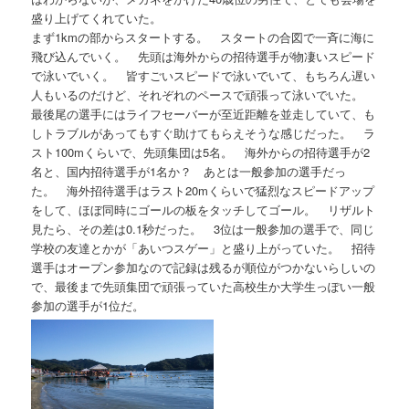
盛り上げてくれていた。
まず1kmの部からスタートする。 スタートの合図で一斉に海に
飛び込んでいく。 先頭は海外からの招待選手が物凄いスピード
で泳いでいく。 皆すごいスピードで泳いでいて、もちろん遅い
人もいるのだけど、それぞれのペースで頑張って泳いでいた。
最後尾の選手にはライフセーバーが至近距離を並走していて、も
しトラブルがあってもすぐ助けてもらえそうな感じだった。 ラ
スト100mくらいで、先頭集団は5名。 海外からの招待選手が2
名と、国内招待選手が1名か？ あとは一般参加の選手だっ
た。 海外招待選手はラスト20mくらいで猛烈なスピードアップ
をして、ほぼ同時にゴールの板をタッチしてゴール。 リザルト
見たら、その差は0.1秒だった。 3位は一般参加の選手で、同じ
学校の友達とかが「あいつスゲー」と盛り上がっていた。 招待
選手はオープン参加なので記録は残るが順位がつかないらしいの
で、最後まで先頭集団で頑張っていた高校生か大学生っぽい一般
参加の選手が1位だ。