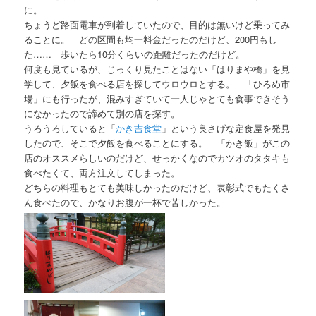
に。
ちょうど路面電車が到着していたので、目的は無いけど乗ってみ
ることに。 どの区間も均一料金だったのだけど、200円もし
た…… 歩いたら10分くらいの距離だったのだけど。
何度も見ているが、じっくり見たことはない「はりまや橋」を見
学して、夕飯を食べる店を探してウロウロとする。 「ひろめ市
場」にも行ったが、混みすぎていて一人じゃとても食事できそう
になかったので諦めて別の店を探す。
うろうろしていると「
かき吉食堂
」という良さげな定食屋を発見
したので、そこで夕飯を食べることにする。 「かき飯」がこの
店のオススメらしいのだけど、せっかくなのでカツオのタタキも
食べたくて、両方注文してしまった。
どちらの料理もとても美味しかったのだけど、表彰式でもたくさ
ん食べたので、かなりお腹が一杯で苦しかった。