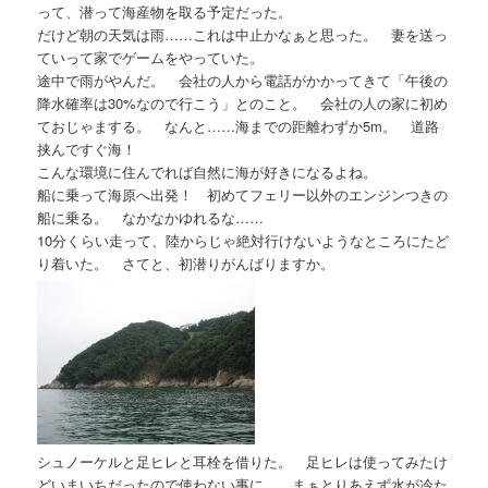
って、潜って海産物を取る予定だった。
だけど朝の天気は雨……これは中止かなぁと思った。 妻を送っ
ていって家でゲームをやっていた。
途中で雨がやんだ。 会社の人から電話がかかってきて「午後の
降水確率は30%なので行こう」とのこと。 会社の人の家に初め
ておじゃまする。 なんと……海までの距離わずか5m。 道路
挟んですぐ海！
こんな環境に住んでれば自然に海が好きになるよね。
船に乗って海原へ出発！ 初めてフェリー以外のエンジンつきの
船に乗る。 なかなかゆれるな……
10分くらい走って、陸からじゃ絶対行けないようなところにたど
り着いた。 さてと、初潜りがんばりますか。
シュノーケルと足ヒレと耳栓を借りた。 足ヒレは使ってみたけ
どいまいちだったので使わない事に。 まぁとりあえず水が冷た