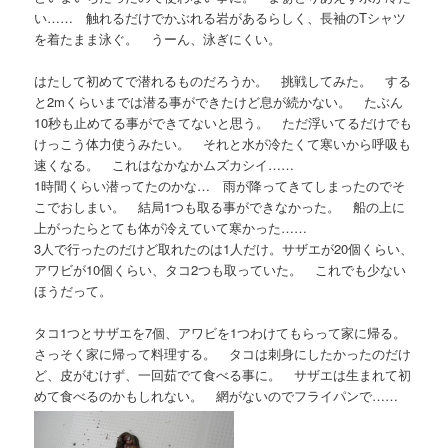
い…… 触れるだけでかぶれる岩があるらしく、長袖のTシャツ
を着たまま泳ぐ。 うーん、泳ぎにくい。
はたして初めてで潜れるものだろうか。 挑戦してみた。 する
と2mくらいまでは潜る事ができたけど息が続かない。 たぶん
10秒も止めてる事ができてないと思う。 ただ浮いてるだけでも
けっこう体力使うみたい。 それと水が冷たくて寒いから呼吸も
速くなる。 これはなかなかムズカシイ……
1時間くらい潜ってたのかな… 雨が降ってきてしまったのでそ
こでおしまい。 結局1つも取る事ができなかった。 船の上に
上がったらとても体が冷えていて寒かった……
3人で行ったのだけど取れたのは1人だけ。サザエが20個くらい、
アワビが10個くらい、タコ2つも取っていた。 これでも少ない
ほうだって。
タコ1つとサザエを7個、アワビを1つわけてもらって家に帰る。
さっそく家に帰って料理する。 タコは刺身にしたかったのだけ
ど、皮がむけず、一回茹でて食べる事に。 サザエは生まれて初
めて食べるのかもしれない。 網がないのでフライパンで……