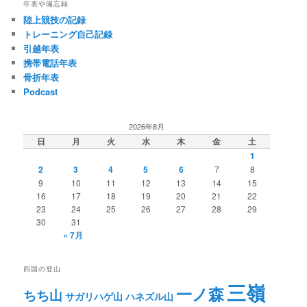
年表や備忘録
陸上競技の記録
トレーニング自己記録
引越年表
携帯電話年表
骨折年表
Podcast
2026年8月
日
月
火
水
木
金
土
1
2
3
4
5
6
7
8
9
10
11
12
13
14
15
16
17
18
19
20
21
22
23
24
25
26
27
28
29
30
31
« 7月
四国の登山
三嶺
一ノ森
ちち山
サガリハゲ山
ハネズル山