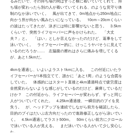
るみたいで、その持ち場の間はずっと横に着いていてくれて、持
ち場が変わったら別の人が着いていてくれる、のような見守り体
制のなか泳いでいく。 風が出てきて、0m地点から250m地点に
向かう所が向かい風みたいになっている。 10cm～20cmくらい
の波はたってきたが、泳ぎには特に影響がないと思う。 3.5km
くらいで、突然ライフセーバーに声をかけられた。 「大丈
夫？」と。 「はい」としか言えなかったのだけど、返事をして
泳いでいく。 ライフセーバー的に、けっこうヤバそうに見えて
いるのだろうか…… 左脇腹の擦れはさらに痛みを増してくる
が、あと1.5kmだ。
4kmを通過し、いよいよラスト1kmに入る。 この付近にいたラ
イフセーバーが1本指立てて、誰かに「あと1周」のような合図を
していた。 体感的にはスタート直後と4km通過時点で疲労度は
全然変わらないような感じがしているのだけど、麻痺しているだ
けか？ この付近から、ライフセーバーが変わらず、ずっと同じ
人がついていてくれた。 4.25km通過後、一瞬目的のブイを見
失う。 が、ヘッドアップを連続でしながら前方を確認したら、
目的のブイはだいぶ左方向だったので進路修正しながら泳いでい
く。 4.5km通過してラスト500m。 50mくらい前方にクロール
で泳いでいる人が見える。 まだ泳いでいる人がいて少し安心し
た。