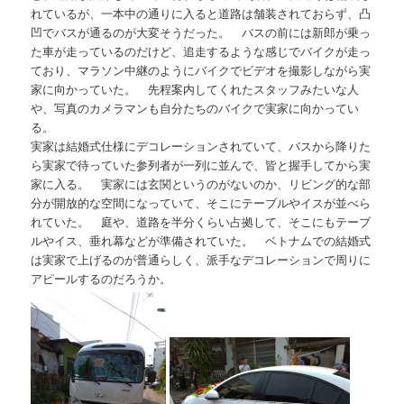
れているが、一本中の通りに入ると道路は舗装されておらず、凸
凹でバスが通るのが大変そうだった。 バスの前には新郎が乗っ
た車が走っているのだけど、追走するような感じでバイクが走っ
ており、マラソン中継のようにバイクでビデオを撮影しながら実
家に向かっていた。 先程案内してくれたスタッフみたいな人
や、写真のカメラマンも自分たちのバイクで実家に向かってい
る。
実家は結婚式仕様にデコレーションされていて、バスから降りた
ら実家で待っていた参列者が一列に並んで、皆と握手してから実
家に入る。 実家には玄関というのがないのか、リビング的な部
分が開放的な空間になっていて、そこにテーブルやイスが並べら
れていた。 庭や、道路を半分くらい占拠して、そこにもテーブ
ルやイス、垂れ幕などが準備されていた。 ベトナムでの結婚式
は実家で上げるのが普通らしく、派手なデコレーションで周りに
アピールするのだろうか。