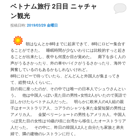
ベトナム旅行 2日目 ニャチャ
ン観光
投稿日時:
2019/03/29 金曜日
朝はなんとか8時までに起床できて、8時にロビー集合す
ることができた。 睡眠時間が少ないわりには比較的すっと起き
ることが出来たし、夜中も何度か目が覚めた。 廊下を歩く人の
声がうるさかったり、外の車やバイクがうるさかったり、海外で
興奮しているのもあるかもしれないけれど。
8時にロビーで待っていたら、どんどんと外国人が集まってき
て、総勢12人くらいに。
目の前に座ったのが、その中では唯一の日本人でシュウさんとい
う。 他は中国人っぽい見た目の男性+女性2人がいたので英語で
話しかけたらベトナム人だった。 明らかに欧米人の4人組の親
子はオーストラリア人、コアラのシャツを来た金髪短髪の男性は
アメリカ人。 金髪ベリーショートの男性もアメリカ人、中国人
っぽ見た目の女性は10歳の頃に台湾から移住したオーストラリア
人だった。 その中に、昨日の韓国人2人と自分たち家族と弟夫
婦で、隣の建物のレストランに行く。