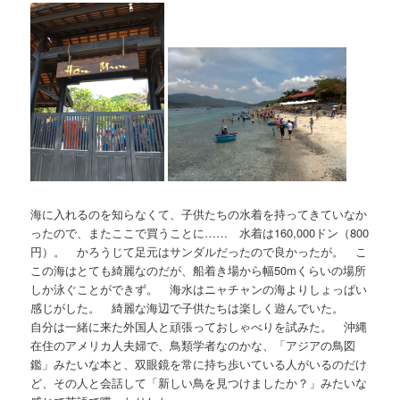
海に入れるのを知らなくて、子供たちの水着を持ってきていなか
ったので、またここで買うことに…… 水着は160,000ドン（800
円）。 かろうじて足元はサンダルだったので良かったが。 こ
この海はとても綺麗なのだが、船着き場から幅50mくらいの場所
しか泳ぐことができず。 海水はニャチャンの海よりしょっぱい
感じがした。 綺麗な海辺で子供たちは楽しく遊んでいた。
自分は一緒に来た外国人と頑張っておしゃべりを試みた。 沖縄
在住のアメリカ人夫婦で、鳥類学者なのかな、「アジアの鳥図
鑑」みたいな本と、双眼鏡を常に持ち歩いている人がいるのだけ
ど、その人と会話して「新しい鳥を見つけましたか？」みたいな