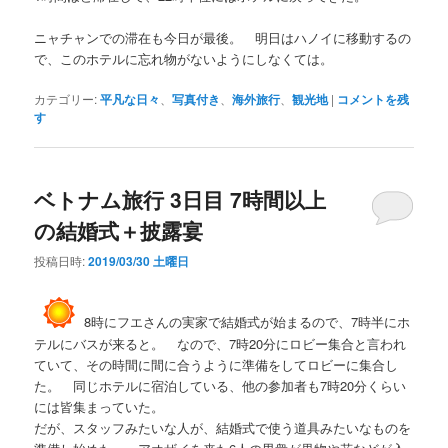
ニャチャンでの滞在も今日が最後。 明日はハノイに移動するの
で、このホテルに忘れ物がないようにしなくては。
カテゴリー:
平凡な日々
、
写真付き
、
海外旅行
、
観光地
|
コメントを残
す
ベトナム旅行 3日目 7時間以上
の結婚式＋披露宴
投稿日時:
2019/03/30 土曜日
8時にフエさんの実家で結婚式が始まるので、7時半にホ
テルにバスが来ると。 なので、7時20分にロビー集合と言われ
ていて、その時間に間に合うように準備をしてロビーに集合し
た。 同じホテルに宿泊している、他の参加者も7時20分くらい
には皆集まっていた。
だが、スタッフみたいな人が、結婚式で使う道具みたいなものを