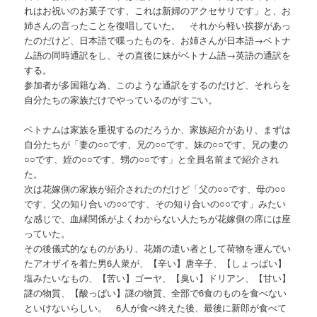
れはお祝いのお菓子です、これは新婦のアクセサリです」と、お
姉さんの言ったことを復唱していた。 それから軽い挨拶があっ
たのだけど、日本語で喋ったものを、お姉さんが日本語→ベトナ
ム語の同時通訳をし、その直後に妹がベトナム語→英語の通訳を
する。
参加者が多国籍な為、このような通訳をするのだけど、それらを
自分たちの家族だけでやっているのがすごい。
ベトナムは家族を重視するのだろうか、家族紹介があり、まずは
自分たちが「妻の○○です、兄の○○です、妹の○○です、兄の妻の
○○です、姪の○○です、甥の○○です」と全員名前まで紹介され
た。
次は花嫁側の家族が紹介されたのだけど「父の○○です、母の○○
です、父の知り合いの○○です、その知り合いの○○です」みたい
な感じで、血縁関係がよくわからない人たちが花嫁側の席には座
っていた。
その後儀式的なものがあり、花婿の遣い者として荷物を運んでい
たアオザイを着た男6人衆が、【辛い】唐辛子、【しょっぱい】
塩みたいなもの、【苦い】ゴーヤ、【臭い】ドリアン、【甘い】
謎の物質、【酸っぱい】謎の物質、全部で6食のものを食べない
といけないらしい。 6人が食べ終えた後、最後に新郎が食べて