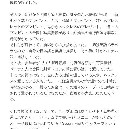
儀式が終了した。
その後、新郎からの贈り物の衣装に身を包んだ花嫁が登場。 新
郎から花のプレゼント、キス、指輪のプレゼント、姉からブレス
レットのプレゼント、母からネックレスのプレゼント。 各々の
プレゼントの合間に写真撮影があり、結婚式の進行自体は非常に
時間がかかっていた。
それらが終わって、新郎からの挨拶があった。 弟は英語ペラペ
ラなので、自分で日本語と英語で挨拶し、その後に姉がベトナム
語に通訳していた。
その後、参加者が1人1人新郎新婦にお祝儀を渡して写真撮影。
ベトナム人は皆同じ封筒（白い封筒に青い縁）で渡していた。
中には封筒ではなく、金に光る指輪を渡している人や、ネックレ
スを渡している人もいた。 ほぼ全員が1人ずつ渡すので非常に
時間がかかる。 貰ったお金は、その辺りのテーブルに山積みに
されて置かれているだけなのだが、盗難とか大丈夫なのだろう
か。
そして歓談タイムとなって、テーブルには次々とベトナム料理が
運ばれてきた。 ベトナム語で書かれたメニューがあったのだけ
ど、一番最初にかかれている「Soup」っぽい字がスープという