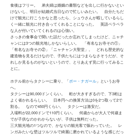
食後はフリー。 弟夫婦は婚姻の書類などを出しに行かないとい
けないし、明日が結婚式当日なので忙しいみたい。 自分たちだ
けで観光に行こうかなと思ったら、シュウさんが暇しているらし
く一緒に観光に付き合ってくれることになった。 英語ペラペラ
な人が付いていてくれるのは心強い。
さっきの食事会で聞いた話だったか忘れてしまったけど、ニャチ
ャンには3つの観光地しかないらしい。 「有名なお寺その①」
「有名なお寺その②」「ニャチャン大聖堂」。 どれも歴史的な
建造物を見るだけなので、子供たちにはつまらなさそうだが、そ
れしか見るものがないというので、とりあえず見に行ってみるこ
とに。
ホテル前からタクシーに乗り、「
ポー・ナガール
」というお寺
へ。
タクシーは90,000ドンくらい。 桁が大きすぎるので、下3桁は
よく省かれるらしい。 日本円への換算方法は0を2つ取って2で
割る。 なので450円くらい。 タクシーは激安だ。
入場料が22,000ドンで110円くらい。 何歳からが大人で何歳ま
でが子供なのかわからないが、子供は無料だった。
三大観光地の1つなので、かなりの観光客で賑わっていた。 レ
ンガみたいな壁はツルツルで綺麗に磨かれているような感じだっ