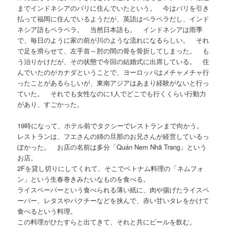
までインドネシアのバリに住んでいたという。 今はバリを引き
払って福岡に住んでいるようだが、英語はペラペラだし、インド
ネシア語もペラペラ。 当然日本語も。 インドネシアは雨季
で、毎日のように家の前が川のような流れになるらしい。 それ
で足を滑らせて、左手首～肘の間の骨を骨折してしまった。 も
う治りかけだが、その状態で今回の結婚式に出席している。 住
んでいたのがカナダということで、ヨーロッパはメチャメチャ行
ったことがあるらしいが、東南アジアはあまり経験がないと行っ
ていた。 それでも女性なのに1人でどこでも行くくらい行動力
があり、すごかった。
19時になって、ホテル前でタクシーでレストランまで向かう。
レストランは、フエさんの姉の旦那のお兄さんが経営しているっ
ぽかった。 お店の名前は多分「Quán Nem Nhã Trang」という
お店。
2Fを貸し切りにしてくれて、そこでベトナム料理の「ネムフォ
ン」という生春巻きみたいなものを食べる。
ライスペーパーという食べられる薄い紙に、肉や揚げたライスペ
ーパー、レタスやパクチーなどを挟んで、赤い甘いタレをかけて
食べるという料理。
この料理がひたすらと出てきて、それと共にビールを飲む。