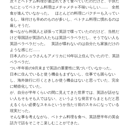
次々とベトナム料理が運ばれてきて食べていたのだけど、子供た
ちにとってベトナム料理はメチャメチャ不味いらしい…… 全然
食が進んでいなかった。 ほとんどの料理にパクチーも入ってい
るし、味付けも辛めのものが多いし、ベトナム料理に慣れるのは
厳しそうだ。
食べながら外国人と頑張って英語で喋っていたのだけど、当然だ
けど母国語が英語の人たちは英語ペラペラだし、そうでない人も
英語ペラペラだった。 英語が喋れないのは自分たち家族だけの
ような感じだ……
日本人のシュウさんもアメリカに10年以上住んでいたので、英語
ペラペラだ。
つい半年前の9月末まで英語の重要性に気づいていなかった。
日本に住んでいると使う機会もまずないし、仕事でも困らない
し、海外旅行に行くときしか使う機会はないと思っていた、完全
に蛸壺化していた。
が、自分が半年くらいの間に見えてきた世界では、英語が話せな
い人もそもそも人ではない、というような発言すらまともだと思
えるくらい必要なスキルというか当たり前のスキルになっている
現実だった。
そんな事を考えながら、ベトナム料理を食べ、英語歴半年の英会
話力で話をそこそこ楽しむことができた。