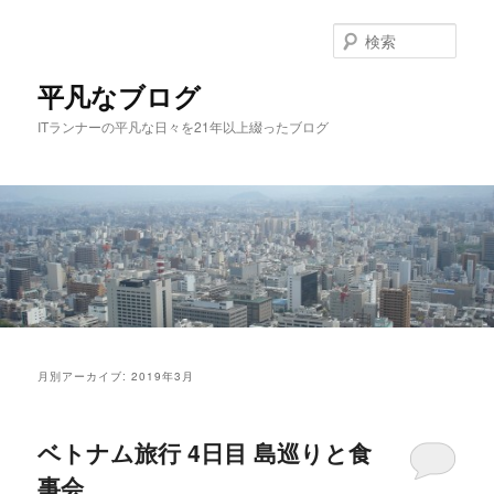
メ
サ
イ
ブ
検
ン
コ
索
コ
ン
平凡なブログ
ン
テ
ITランナーの平凡な日々を21年以上綴ったブログ
テ
ン
ン
ツ
ツ
へ
へ
移
移
動
動
メ
イ
月別アーカイブ:
2019年3月
ン
メ
ニ
ベトナム旅行 4日目 島巡りと食
ュ
ー
事会