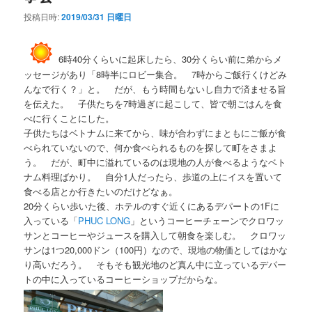
投稿日時:
2019/03/31 日曜日
6時40分くらいに起床したら、30分くらい前に弟からメ
ッセージがあり「8時半にロビー集合。 7時からご飯行くけどみ
んなで行く？」と。 だが、もう時間もないし自力で済ませる旨
を伝えた。 子供たちを7時過ぎに起こして、皆で朝ごはんを食
べに行くことにした。
子供たちはベトナムに来てから、味が合わずにまともにご飯が食
べられていないので、何か食べられるものを探して町をさまよ
う。 だが、町中に溢れているのは現地の人が食べるようなベト
ナム料理ばかり。 自分1人だったら、歩道の上にイスを置いて
食べる店とか行きたいのだけどなぁ。
20分くらい歩いた後、ホテルのすぐ近くにあるデパートの1Fに
入っている「
PHUC LONG
」というコーヒーチェーンでクロワッ
サンとコーヒーやジュースを購入して朝食を楽しむ。 クロワッ
サンは1つ20,000ドン（100円）なので、現地の物価としてはかな
り高いだろう。 そもそも観光地のど真ん中に立っているデパー
トの中に入っているコーヒーショップだからな。