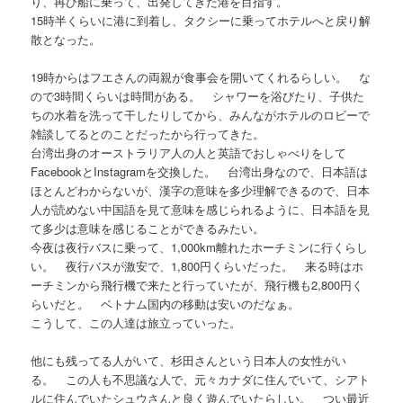
り、再び船に乗って、出発してきた港を目指す。
15時半くらいに港に到着し、タクシーに乗ってホテルへと戻り解
散となった。
19時からはフエさんの両親が食事会を開いてくれるらしい。 な
ので3時間くらいは時間がある。 シャワーを浴びたり、子供た
ちの水着を洗って干したりしてから、みんながホテルのロビーで
雑談してるとのことだったから行ってきた。
台湾出身のオーストラリア人の人と英語でおしゃべりをして
FacebookとInstagramを交換した。 台湾出身なので、日本語は
ほとんどわからないが、漢字の意味を多少理解できるので、日本
人が読めない中国語を見て意味を感じられるように、日本語を見
て多少は意味を感じることができるみたい。
今夜は夜行バスに乗って、1,000km離れたホーチミンに行くらし
い。 夜行バスが激安で、1,800円くらいだった。 来る時はホ
ーチミンから飛行機で来たと行っていたが、飛行機も2,800円く
らいだと。 ベトナム国内の移動は安いのだなぁ。
こうして、この人達は旅立っていった。
他にも残ってる人がいて、杉田さんという日本人の女性がい
る。 この人も不思議な人で、元々カナダに住んでいて、シアト
ルに住んでいたシュウさんと良く遊んでいたらしい。 つい最近