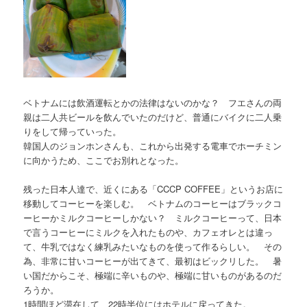
ベトナムには飲酒運転とかの法律はないのかな？ フエさんの両
親は二人共ビールを飲んでいたのだけど、普通にバイクに二人乗
りをして帰っていった。
韓国人のジョンホンさんも、これから出発する電車でホーチミン
に向かうため、ここでお別れとなった。
残った日本人達で、近くにある「CCCP COFFEE」というお店に
移動してコーヒーを楽しむ。 ベトナムのコーヒーはブラックコ
ーヒーかミルクコーヒーしかない？ ミルクコーヒーって、日本
で言うコーヒーにミルクを入れたものや、カフェオレとは違っ
て、牛乳ではなく練乳みたいなものを使って作るらしい。 その
為、非常に甘いコーヒーが出てきて、最初はビックリした。 暑
い国だからこそ、極端に辛いものや、極端に甘いものがあるのだ
ろうか。
1時間ほど滞在して、22時半位にはホテルに戻ってきた。