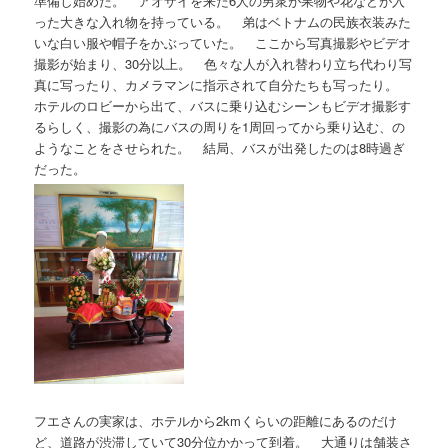
準備し始めた。 アオザイを来た6人の男衆が果物や花などが入
った大きな入れ物を持っている。 弟はベトナムの民族衣装みた
いな白い服や帽子をかぶっていた。 ここから写真撮影やビデオ
撮影が始まり、30分以上。 色々な人が入れ替わり立ち代わり写
真に写ったり、カメラマンに指示されて自分たちも写ったり。
ホテルのロビーから出て、バスに乗り込むシーンもビデオ撮影す
るらしく、撮影の為にバスの周りを1周回ってから乗り込む、の
ようなことをさせられた。 結局、バスが出発したのは8時過ぎ
だった。
フエさんの実家は、ホテルから2kmくらいの距離にあるのだけ
ど、道路が渋滞していて30分位かかって到着。 大通りは舗装さ