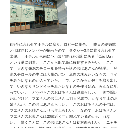
8時半に合わせてホテルに戻り、ロビーに集合。 昨日の結婚式
とほぼ同じメンバーが揃ったので、タクシー3台に乗り合わせて
出発。 ホテルから南に4kmほど離れた場所にある「Cầu Đá」
という港に到着。 ここから船で島に移動するみたい。 ここ
で、大きな発泡スチロールを持った謎のおばあさんが登場。 発
泡スチロールの中には大量のパン、魚肉の塊みたいなもの、ライ
チみたいなものが入っていた。 で、どこからか包丁を取り出し
て、いきなりサンドイッチみたいなものを作り始め、みんなに配
っていた。 どうやらこのおばあさんは親戚らしい。 後で聞い
た話だけど、フエさんのお母さんは11人兄弟で、かなり年上のお
姉さんが、このおばあさんらしい。 このおばあさんの子供は、
フエさんのお姉さんよりも年上らしい。 なので、おばあさんと
フエさんのお母さんは20歳近く年が離れているのかもしれな
い。 驚くことに、このおばあさんとは初対面らしい。 ニャチ