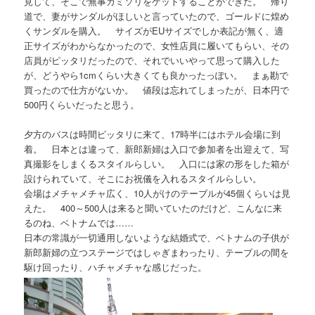
見して、そこで無事カミソリをゲットすることができた。 帰り
道で、妻がサンダルがほしいと言っていたので、ゴールドに煌め
くサンダルを購入。 サイズがEUサイズでしか表記が無く、適
正サイズがわからなかったので、女性店員に履いてもらい、その
店員がピッタリだったので、それでいいやって思って購入した
が、どうやら1cmくらい大きくても良かったっぽい。 まぁ勘で
買ったので仕方がないか。 値段は忘れてしまったが、日本円で
500円くらいだったと思う。
夕方のバスは時間ピッタリに来て、17時半にはホテル会場に到
着。 日本とは違って、新郎新婦は入口で参加者を出迎えて、写
真撮影をしまくるスタイルらしい。 入口には家の形をした箱が
設けられていて、そこにお祝儀を入れるスタイルらしい。
会場はメチャメチャ広く、10人がけのテーブルが45個くらいは見
えた。 400～500人は来ると聞いていたのだけど、こんなに来
るのね、ベトナムでは……
日本の常識が一切通用しないような結婚式で、ベトナムの子供が
新郎新婦の立つステージではしゃぎまわったり、テーブルの間を
駆け回ったり、ハチャメチャな感じだった。