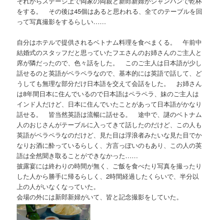
それからステージ上で両家の両親と新郎新婦がシャンパンで乾杯
をする。 その後は45個はあると思われる、全てのテーブルを回
って写真撮影をするらしい……
自分はホテルで提供されるベトナム料理を食べまくる。 午前中
結婚式のスタッフだと思っていたフエさんのお姉さんのご主人と
席が隣だったので、色々話をした。 このご主人は日本語が少し
話せるのと英語がペラペラなので、基本的には英語で話して、ど
うしても無理な部分だけ日本語を交えて会話をした。 お姉さん
は8年間日本に住んでいるので日本語はペラペラ、妹のご主人は
インド人だけど、日本に住んでいたことがあって日本語がかなり
話せる。 皆当然英語は流暢に話せる。 途中で、謎のベトナム
人のおじさんがテーブルに入ってきて話したのだけど、この人も
英語がペラペラなのだけど、見た目は浮浪者みたいな見た目でか
なりお酒に酔っているらしく、方言っぽいのもあり、この人の英
語は全然聞き取ることができなかった……
披露宴には終わりの時間が無く、ご飯を食べたり写真を撮ったり
した人から勝手に帰るらしく、2時間経過したくらいで、半分以
上の人がいなくなっていた。
会場の外には新郎新婦がいて、皆と記念撮影をしていた。