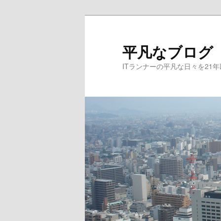
メ
サ
イ
ブ
ン
コ
平凡なブログ
コ
ン
ITランナーの平凡な日々を21
ン
テ
テ
ン
ン
ツ
ツ
へ
へ
移
移
動
動