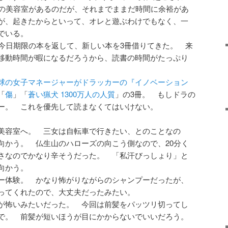
女の美容室があるのだが、それまでままだ時間に余裕があ
が、起きたからといって、オレと遊ぶわけでもなく、一
でいる。
 今日期限の本を返して、新しい本を3冊借りてきた。 来
移動時間が暇になるだろうから、読書の時間がたっぷり
球の女子マネージャーがドラッカーの『イノベーション
「
傷
」「
蒼い猟犬 1300万人の人質
」の3冊。 もしドラの
ー。 これを優先して読まなくてはいけない。
美容室へ。 三女は自転車で行きたい、とのことなの
向かう。 仏生山のハローズの向こう側なので、20分く
さなのでかなり辛そうだった。 「私汗びっしょり」と
向かう。
ー体験。 かなり怖がりながらのシャンプーだったが、
ってくれたので、大丈夫だったみたい。
が怖いみたいだった。 今回は前髪をパッツリ切ってし
で。 前髪が短いほうが目にかからないでいいだろう。