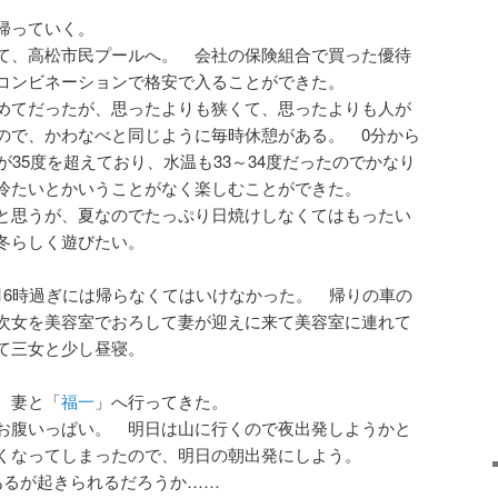
帰っていく。
て、高松市民プールへ。 会社の保険組合で買った優待
コンビネーションで格安で入ることができた。
めてだったが、思ったよりも狭くて、思ったよりも人が
ので、かわなべと同じように毎時休憩がある。 0分から
が35度を超えており、水温も33～34度だったのでかなり
冷たいとかいうことがなく楽しむことができた。
と思うが、夏なのでたっぷり日焼けしなくてはもったい
冬らしく遊びたい。
16時過ぎには帰らなくてはいけなかった。 帰りの車の
次女を美容室でおろして妻が迎えに来て美容室に連れて
て三女と少し昼寝。
、妻と「
福一
」へ行ってきた。
お腹いっぱい。 明日は山に行くので夜出発しようかと
くなってしまったので、明日の朝出発にしよう。
あるが起きられるだろうか……