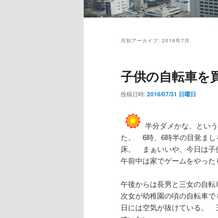
メ
イ
月別アーカイブ:
2016年7月
ン
メ
ニ
子供の自転車を
ュ
ー
投稿日時:
2016/07/31 日曜日
半分ダメかな、という
た。 6時、6時半の目覚ま
床。 まぁいいや、今日は子
午前中は家でゲームをやった
午後からは長男と三女の自転
次女が幼稚園の頃の自転車で
日には空気が抜けている。 