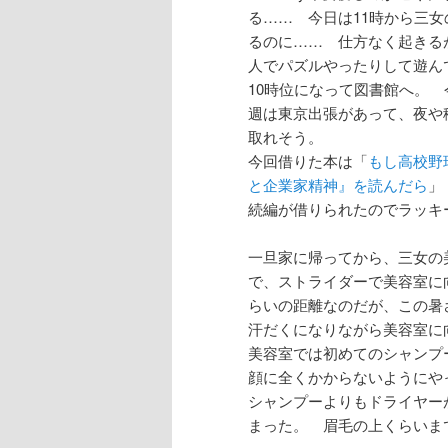
る…… 今日は11時から三
るのに…… 仕方なく起きる
人でパズルやったりして遊ん
10時位になって図書館へ。
週は東京出張があって、夜や
取れそう。
今回借りた本は「
もし高校野
と企業家精神』を読んだら
」
続編が借りられたのでラッキ
一旦家に帰ってから、三女の
で、ストライダーで美容室に
らいの距離なのだが、この暑
汗だくになりながら美容室に
美容室では初めてのシャンプ
顔に全くかからないようにや
シャンプーよりもドライヤー
まった。 眉毛の上くらいま