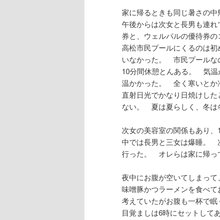
家に帰るときも同じ暑さの中
午後からは次女と長男も連れ
券と、ウェルパルの優待券の
高松市民プールにくるのは初
いなかった。 市民プールな
10分間休憩とんある。 気温
温かかった。 全く寒いとか
直射日光でかなり日焼けした
ない。 夏は夏らしく、冬は
次女の美容室の関係もあり、
中では長男と三女は爆睡。 
行った。 オレらは家に帰っ
夜中にお腹が空いてしまって
味噌豚かつラーメンを食べて
考えていたがお腹も一杯で眠
目覚ましは6時にセットして