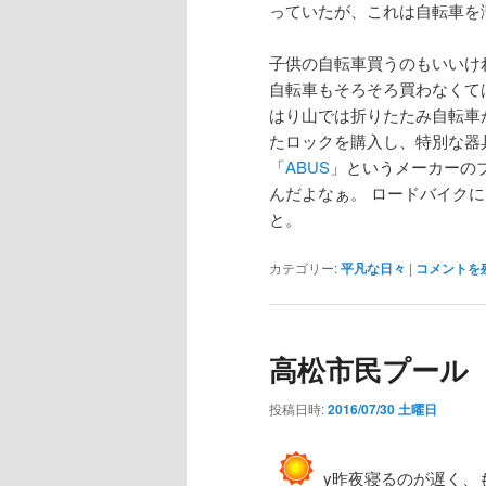
っていたが、これは自転車を
子供の自転車買うのもいいけ
自転車もそろそろ買わなくて
はり山では折りたたみ自転車
たロックを購入し、特別な器
「
ABUS
」というメーカーの
んだよなぁ。 ロードバイク
と。
カテゴリー:
平凡な日々
|
コメントを
高松市民プール
投稿日時:
2016/07/30 土曜日
y昨夜寝るのが遅く、