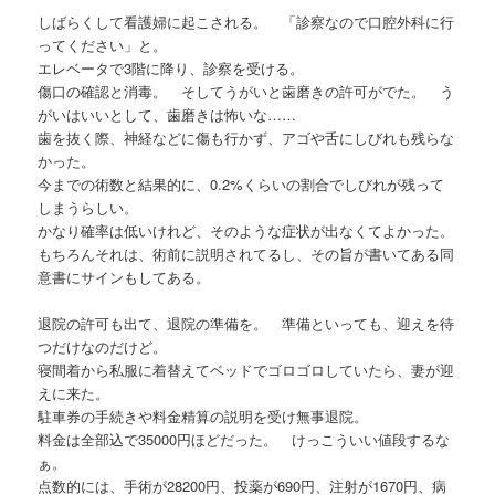
しばらくして看護婦に起こされる。 「診察なので口腔外科に行
ってください」と。
エレベータで3階に降り、診察を受ける。
傷口の確認と消毒。 そしてうがいと歯磨きの許可がでた。 う
がいはいいとして、歯磨きは怖いな……
歯を抜く際、神経などに傷も行かず、アゴや舌にしびれも残らな
かった。
今までの術数と結果的に、0.2%くらいの割合でしびれが残って
しまうらしい。
かなり確率は低いけれど、そのような症状が出なくてよかった。
もちろんそれは、術前に説明されてるし、その旨が書いてある同
意書にサインもしてある。
退院の許可も出て、退院の準備を。 準備といっても、迎えを待
つだけなのだけど。
寝間着から私服に着替えてベッドでゴロゴロしていたら、妻が迎
えに来た。
駐車券の手続きや料金精算の説明を受け無事退院。
料金は全部込で35000円ほどだった。 けっこういい値段するな
ぁ。
点数的には、手術が28200円、投薬が690円、注射が1670円、病