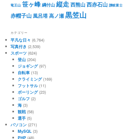
笹ヶ峰
縦走
西赤石山
西熊山
綱付山
竜王山
讃岐富士
黒笠山
赤帽子山
風呂塔
高ノ瀬
カテゴリー
平凡な日々
(6,764)
写真付き
(2,539)
スポーツ
(624)
登山
(204)
ジョギング
(97)
自転車
(13)
クライミング
(169)
フットサル
(11)
ボーリング
(23)
ゴルフ
(2)
海
(3)
観戦
(58)
選手
(5)
パソコン
(271)
MySQL
(3)
PHP
(48)