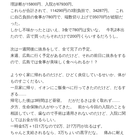
理診断が15800円、入院が67930円。
これらが合計されて、114290円の3割負担で、34287円。 これ
に自己負担の食事が780円で、端数切り上げで35070円が総額だ
った。
しかし不味かったとはいえ、3食で780円は安いな。 牛乳2本出
たので、店で買ったらそれだけで200円くらいするだろうし。
次は一週間後に抜糸をして、全て完了の予定。
来週、広島に行く予定があるのだけど、それの前日に抜糸をする
ので、広島では食事が美味しく食べられるか！？
ようやく家に帰れるのだけど、ひどく炎症しているせいか、体が
ものすごくだるい。
一旦家に帰り、イオンにご飯食べに行ってきたのだけど、だるす
ぎる……
帰宅した後は3時間ほど昼寝。 だがだるさは全く取れず……
夕方、生命保険の人がやってきた。 前から今回の入院のことを
相談していて、歯なので手術は適用されないのだけど、入院に関
してはお金が出るらしい。
一時金5万＋1日1万なので2万、計7万円が出るはず。
ちゃんと支給されるなら、3万ちょいの黒字だな。 痛みに耐え