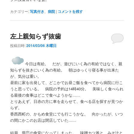
カテゴリー:
写真付き
、
病院
|
コメントを残す
左上親知らず抜歯
投稿日時:
2014/03/06 木曜日
今日は有給。 だが、遊びにいく為の有給ではなく、親
知らずを抜きにいく為の有給。 朝はゆっくり寝る事が出来た
が、気分は重い。
昼前に家を出発して、どこかでお昼ご飯を食べてから病院に行こ
うと思っている。 病院の予約は14時40分。 美味しく食べられ
る最後の食事はどこで食べようかな……
とりあえず、日赤の方に車を走らせて、食べる店を探すが見つか
らず。
香西西町の、かもめ食堂にでも行こうかな。 向かったが、いつ
の間にかこのお店は閉店していた……
結局、県庁の食堂になってしまった。 味噌カツ丼と、みそ汁と