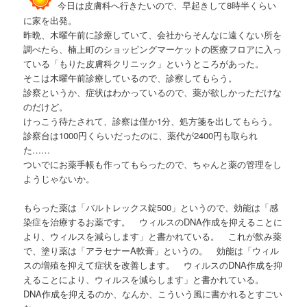
今日は皮膚科へ行きたいので、早起きして8時半くらい
に家を出発。
昨晩、木曜午前に診療していて、会社からそんなに遠くない所を
調べたら、楠上町のショッピングマーケットの医療フロアに入っ
ている「もりた皮膚科クリニック」というところがあった。
そこは木曜午前診療しているので、診察してもらう。
診察というか、症状はわかっているので、薬が欲しかっただけな
のだけど。
けっこう待たされて、診察は僅か1分、処方箋を出してもらう。
診察台は1000円くらいだったのに、薬代が2400円も取られ
た……
ついでにお薬手帳も作ってもらったので、ちゃんと薬の管理をし
ようじゃないか。
もらった薬は「バルトレックス錠500」というので、効能は「感
染症を治療するお薬です。 ウィルスのDNA作成を抑えることに
より、ウィルスを減らします」と書かれている。 これが飲み薬
で、塗り薬は「アラセナーA軟膏」というの。 効能は「ウィル
スの増殖を抑えて症状を改善します。 ウィルスのDNA作成を抑
えることにより、ウィルスを減らします」と書かれている。
DNA作成を抑えるのか、なんか、こういう風に書かれるとすごい