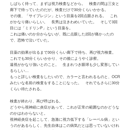
しばらく待って、まずは視力検査などから。 検査の間は三女と
廊下で待っていたのだが、検査だけで30分くらいかかる。
その後、「サイプレジン」という目薬を2回点眼される。 これ
がかなり痛いらしい。 長男は泣きわめいていた。 そして3回
目には「ミドリンP」という目薬を。
これは痛いのか分からないが、既に点眼した2回が痛かったの
で、恐怖で泣いていた。
目薬の効果が出るまで30分くらい廊下で待ち、再び視力検査。
これでも30分くらいかかり、その後にようやく診察。
遠視がかなり強いとのこと。 生まれつき眼球も少し変形してい
るらしい…
もっと詳しい検査をしたいので、カラーと言われるものと、OCR
みたいな名前の検査をすることになった。 それでもさらに30分
くらい待たされる。
検査が終わり、再び呼ばれる。
どうやら視神経に炎症があって、これが正常の範囲なのかどうな
のかはわからないと。
視神経炎症を起こして、急激に視力低下する「レーベル病」とい
うのがあるらしく、先生自体はこの病気だとは思っていないけれ