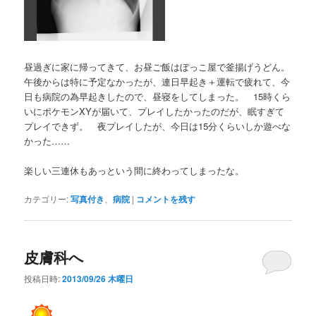
昼過ぎに家に帰ってきて、お昼ご飯はぼっこ屋で釜揚げうどん。
午後からは特に予定なかったが、連日早起き＋運転で疲れて、今
日も病院の為早起きしたので、昼寝をしてしまった。 15時くら
いにポケモンXYが届いて、プレイしたかったのだが、眠すぎて
プレイできず。 夜プレイしたが、今日は15分くらいしか遊べな
かった……
楽しい三連休もあっという間に終わってしまったな。
カテゴリー:
写真付き
、
病院
|
コメントを残す
皮膚科へ
投稿日時:
2013/09/26 木曜日