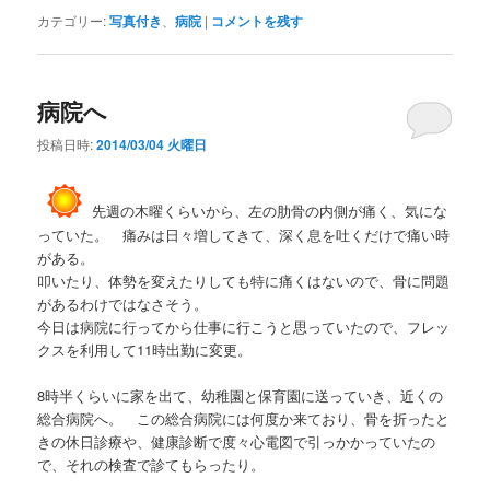
カテゴリー:
写真付き
、
病院
|
コメントを残す
病院へ
投稿日時:
2014/03/04 火曜日
先週の木曜くらいから、左の肋骨の内側が痛く、気にな
っていた。 痛みは日々増してきて、深く息を吐くだけで痛い時
がある。
叩いたり、体勢を変えたりしても特に痛くはないので、骨に問題
があるわけではなさそう。
今日は病院に行ってから仕事に行こうと思っていたので、フレッ
クスを利用して11時出勤に変更。
8時半くらいに家を出て、幼稚園と保育園に送っていき、近くの
総合病院へ。 この総合病院には何度か来ており、骨を折ったと
きの休日診療や、健康診断で度々心電図で引っかかっていたの
で、それの検査で診てもらったり。