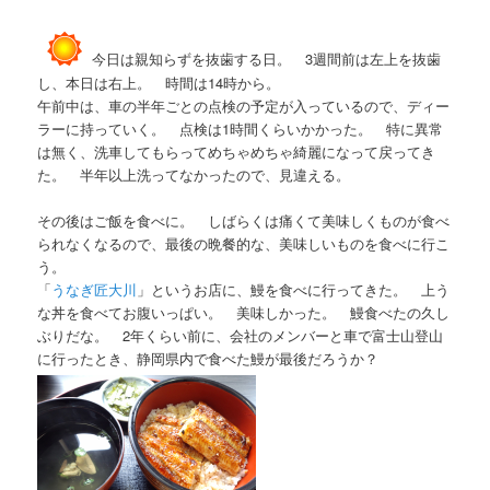
今日は親知らずを抜歯する日。 3週間前は左上を抜歯
し、本日は右上。 時間は14時から。
午前中は、車の半年ごとの点検の予定が入っているので、ディー
ラーに持っていく。 点検は1時間くらいかかった。 特に異常
は無く、洗車してもらってめちゃめちゃ綺麗になって戻ってき
た。 半年以上洗ってなかったので、見違える。
その後はご飯を食べに。 しばらくは痛くて美味しくものが食べ
られなくなるので、最後の晩餐的な、美味しいものを食べに行こ
う。
「
うなぎ匠大川
」というお店に、鰻を食べに行ってきた。 上う
な丼を食べてお腹いっぱい。 美味しかった。 鰻食べたの久し
ぶりだな。 2年くらい前に、会社のメンバーと車で富士山登山
に行ったとき、静岡県内で食べた鰻が最後だろうか？