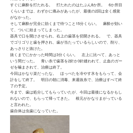
すぐに麻酔を打たれる。 打たれたのはたぶん8か所。 6か所目
くらいまでは、わずかに痛みがあったが、最後の2回は全く感覚
がなかった。
そして麻酔が完全に効くまで待つこと15分くらい。 麻酔が効い
て、ついに始まってしまった。
器具で口を開けさせられ、右上の歯茎を切開される。 で、器具
でゴリゴリと歯を押され、歯が当たっているらしいので、削り、
あっさりと抜けた。
抜くまでにかかった時間は3分くらい。 左上に比べて、あっと
いう間だった。 青い糸で歯茎を2針か3針縫われて、止血のガー
ゼを噛まされて、治療は終了。
今回はかなり楽だったな。 ほっぺたを冷やす氷をもらって、会
計をして終了。 明日の朝に消毒、来週抜糸で、治療はすべて終
了の予定。
今まで、歯は処分してもらっていたが、今回は最後になるかもし
れないので、もらって帰ってきた。 根元がかなりまがっている
と言われた。
歯自体は虫歯になっていた。