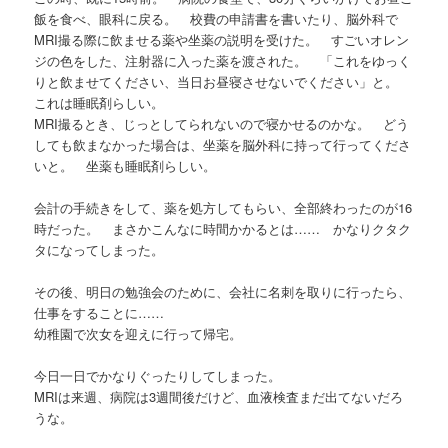
飯を食べ、眼科に戻る。 校費の申請書を書いたり、脳外科で
MRI撮る際に飲ませる薬や坐薬の説明を受けた。 すごいオレン
ジの色をした、注射器に入った薬を渡された。 「これをゆっく
りと飲ませてください、当日お昼寝させないでください」と。
これは睡眠剤らしい。
MRI撮るとき、じっとしてられないので寝かせるのかな。 どう
しても飲まなかった場合は、坐薬を脳外科に持って行ってくださ
いと。 坐薬も睡眠剤らしい。
会計の手続きをして、薬を処方してもらい、全部終わったのが16
時だった。 まさかこんなに時間かかるとは…… かなりクタク
タになってしまった。
その後、明日の勉強会のために、会社に名刺を取りに行ったら、
仕事をすることに……
幼稚園で次女を迎えに行って帰宅。
今日一日でかなりぐったりしてしまった。
MRIは来週、病院は3週間後だけど、血液検査まだ出てないだろ
うな。