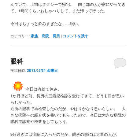
んでいて、上司はタクシーで帰宅。 同じ部の人が家にやってき
て、1時間くらいおしゃべりして、また帰って行った。
今日はちょっと飲みすぎたな……眠い。
カテゴリー:
家族
、
病院
、
長男
|
コメントを残す
眼科
投稿日時:
2013/05/31 金曜日
今日は有給で休み。
1か月ほど前、長男の三歳児検診を受けてきて、どうも目が悪い
らしかった。
近所の眼科で再検査したのだが、やはりかなり悪いらしい。 大
きな病院への紹介状を書いてもらったので、今日は大きな病院の
眼科で診察や検査をしてもらう。
9時過ぎには病院に入ったのだが、眼科の前には大量の人が。