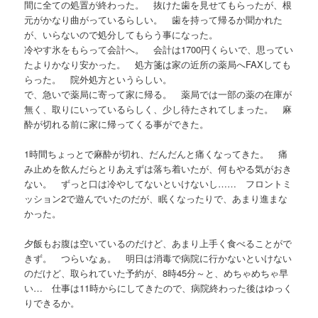
間に全ての処置が終わった。 抜けた歯を見せてもらったが、根
元がかなり曲がっているらしい。 歯を持って帰るか聞かれた
が、いらないので処分してもらう事になった。
冷やす氷をもらって会計へ。 会計は1700円くらいで、思ってい
たよりかなり安かった。 処方箋は家の近所の薬局へFAXしても
らった。 院外処方というらしい。
で、急いで薬局に寄って家に帰る。 薬局では一部の薬の在庫が
無く、取りにいっているらしく、少し待たされてしまった。 麻
酔が切れる前に家に帰ってくる事ができた。
1時間ちょっとで麻酔が切れ、だんだんと痛くなってきた。 痛
み止めを飲んだらとりあえずは落ち着いたが、何もやる気がおき
ない。 ずっと口は冷やしてないといけないし…… フロントミ
ッション2で遊んでいたのだが、眠くなったりで、あまり進まな
かった。
夕飯もお腹は空いているのだけど、あまり上手く食べることがで
きず。 つらいなぁ。 明日は消毒で病院に行かないといけない
のだけど、取られていた予約が、8時45分～と、めちゃめちゃ早
い… 仕事は11時からにしてきたので、病院終わった後はゆっく
りできるか。