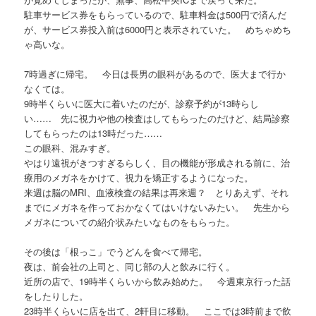
駐車サービス券をもらっているので、駐車料金は500円で済んだ
が、サービス券投入前は6000円と表示されていた。 めちゃめち
ゃ高いな。
7時過ぎに帰宅。 今日は長男の眼科があるので、医大まで行か
なくては。
9時半くらいに医大に着いたのだが、診察予約が13時らし
い…… 先に視力や他の検査はしてもらったのだけど、結局診察
してもらったのは13時だった……
この眼科、混みすぎ。
やはり遠視がきつすぎるらしく、目の機能が形成される前に、治
療用のメガネをかけて、視力を矯正するようになった。
来週は脳のMRI、血液検査の結果は再来週？ とりあえず、それ
までにメガネを作っておかなくてはいけないみたい。 先生から
メガネについての紹介状みたいなものをもらった。
その後は「根っこ」でうどんを食べて帰宅。
夜は、前会社の上司と、同じ部の人と飲みに行く。
近所の店で、19時半くらいから飲み始めた。 今週東京行った話
をしたりした。
23時半くらいに店を出て、2軒目に移動。 ここでは3時前まで飲