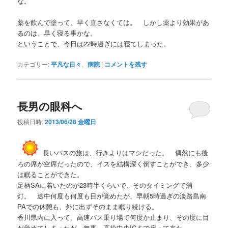
な。
薬を飲んで塗って、早く直さなくては。 しかし薬より効果があ
るのは、早く寝る事かな。
ということで、今日は22時過ぎには寝てしまった。
カテゴリー:
平凡な日々
、
病院
|
コメントを残す
長男の眼科へ
投稿日時:
2013/06/28 金曜日
長いバスの旅は、行きよりはマシだった。 偶然にも後
ろの席が空席だったので、イスを結構深く倒すことができ、多少
は眠ることができた。
足柄SAに着いたのが23時半くらいで、そのタイミングで消
灯。 途中何度も何度も目が覚めたが、早朝5時過ぎの淡路島南
PAでの休憩も、外に出ずそのまま眠り続ける。
香川県内に入って、高速バス乗り場で何度か止まり、その度に目
が覚めてしまったが、無事、高松中央ICまで戻って来た。