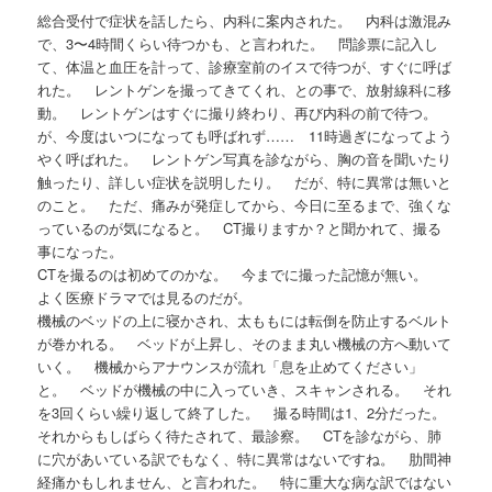
総合受付で症状を話したら、内科に案内された。 内科は激混み
で、3〜4時間くらい待つかも、と言われた。 問診票に記入し
て、体温と血圧を計って、診療室前のイスで待つが、すぐに呼ば
れた。 レントゲンを撮ってきてくれ、との事で、放射線科に移
動。 レントゲンはすぐに撮り終わり、再び内科の前で待つ。
が、今度はいつになっても呼ばれず…… 11時過ぎになってよう
やく呼ばれた。 レントゲン写真を診ながら、胸の音を聞いたり
触ったり、詳しい症状を説明したり。 だが、特に異常は無いと
のこと。 ただ、痛みが発症してから、今日に至るまで、強くな
っているのが気になると。 CT撮りますか？と聞かれて、撮る
事になった。
CTを撮るのは初めてのかな。 今までに撮った記憶が無い。
よく医療ドラマでは見るのだが。
機械のベッドの上に寝かされ、太ももには転倒を防止するベルト
が巻かれる。 ベッドが上昇し、そのまま丸い機械の方へ動いて
いく。 機械からアナウンスが流れ「息を止めてください」
と。 ベッドが機械の中に入っていき、スキャンされる。 それ
を3回くらい繰り返して終了した。 撮る時間は1、2分だった。
それからもしばらく待たされて、最診察。 CTを診ながら、肺
に穴があいている訳でもなく、特に異常はないですね。 肋間神
経痛かもしれません、と言われた。 特に重大な病な訳ではない