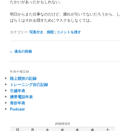
たかいがあったかもしれない。
明日からまた仕事なのだけど、腫れが引いてないだろうから、し
ばらくはそれを隠すためにマスクをしなくては。
カテゴリー:
写真付き
、
病院
|
コメントを残す
投
←
過去の投稿
稿
ナ
ビ
年表や備忘録
ゲ
陸上競技の記録
ー
トレーニング自己記録
シ
引越年表
ョ
携帯電話年表
ン
骨折年表
Podcast
2026年8月
日
月
火
水
木
金
土