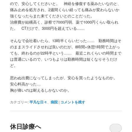
ので、安心してくださいと。 神経を修復する薬みたいなのと、
痛み止めを処方され、2週間くらい経っても痛みが変わらないか
強くなったらまた来てくださいとのことだった。
治療費が結構高く、診察で7000円弱、薬で1000円くらい取られ
た。 CTだけで、3000円を超えている……
そんなで会社着いたら、13時半くらいだった…… 勤務時間はそ
のままスライドさせれば良いのだが、8時間+休憩1時間で上がっ
ても、終わるのが22時半という…… 最近これくらいの時間まで
は普通にいるので、いつもよりは勤務時間は短くなりそうだけ
ど。
思わぬ出費になってしまったが、安心を買ったようなものか。
安心料高かった…
胸が痛いのは耐えるしかないのか。
カテゴリー:
平凡な日々
、
病院
|
コメントを残す
休日診療へ