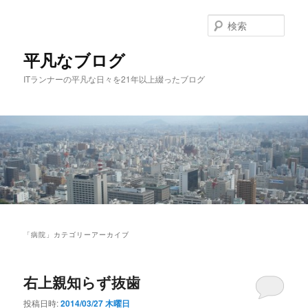
メ
サ
イ
ブ
検
ン
コ
索
コ
ン
平凡なブログ
ン
テ
ITランナーの平凡な日々を21年以上綴ったブログ
テ
ン
ン
ツ
ツ
へ
へ
移
移
動
動
メ
イ
「
病院
」カテゴリーアーカイブ
ン
メ
ニ
右上親知らず抜歯
ュ
ー
投稿日時:
2014/03/27 木曜日