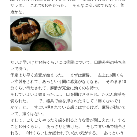
サラダ。 これで610円だった。 そんなに安い訳でもなく、普
通かな。
だいぶ早いけど14時くらいには病院について、口腔外科の待ち合
いで待つ。
予定より早く処置が始まった。 まずは麻酔。 左上に6回くら
い注射をされて、あっという間に感覚がなくなる。 そのまま10
分くらい待たされて、麻酔が完全に効くのを待つ。
そしていよいよ始まった…… 口を開けさせられ、たぶん歯茎を
切られた。 で、器具で歯を押されたりして「痛くないです
か？」と。 すごい押されている感じはするけど、麻酔が効いて
いて、痛くはない。
そして、ごりごりやったり歯を削るような音が聞こえたり、する
こと10分くらい。 あっさりと抜けた。 そして青い糸で縫合さ
れる。 2針くらいしか縫われていない気がする。 あっという