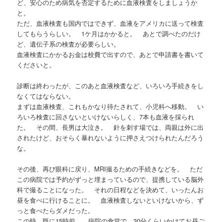
ど、安心のため病気を否定するために血液検査をしましょうか
と。
ただ、血液検査も国内ではできず、血液をアメリカに送って検査
してもらうらしい。 1ケ月はかかると。 あとで調べたのだけ
ど、遺伝子系の検査が必要らしい。
血液検査にかかるお金は校費で出すので、あとで申請書を書いて
くださいと。
診断は終わったが、このあと血液検査など、いろいろ手続きをし
なくてはならない。
まずは血液検査、これもかなり待たされて、小児科へ移動。 い
ろいろ検査に回さないといけないらしく、7本も血液を採られ
た。 その間、長男は大泣き。 針を刺す場では、両親は外に出
されたけど、おそらく暴れないように押さえつけられたんだろう
な。
その後、再び眼科に戻り、MRI撮るための手続きなどを。 ただ
この病院では予約がずっと埋まっているので、提携している脳外
科で撮ることになった。 それの日程などを決めて、いったんお
昼を食べに行けることに。 血液検査しないといけないから、ず
っと食べたらダメだった。
この時、既に15時前。 病院の食堂で、30分くらいかけてお昼ご