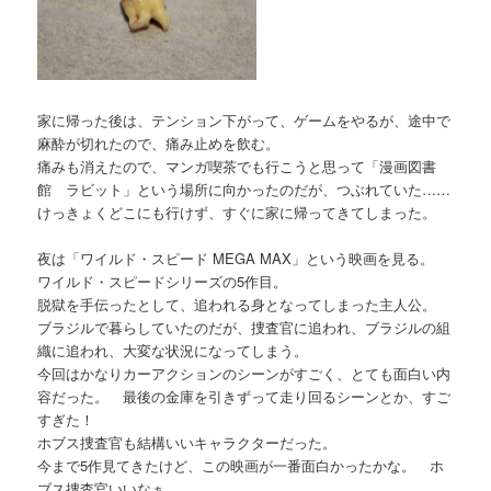
家に帰った後は、テンション下がって、ゲームをやるが、途中で
麻酔が切れたので、痛み止めを飲む。
痛みも消えたので、マンガ喫茶でも行こうと思って「漫画図書
館 ラビット」という場所に向かったのだが、つぶれていた……
けっきょくどこにも行けず、すぐに家に帰ってきてしまった。
夜は「ワイルド・スピード MEGA MAX」という映画を見る。
ワイルド・スピードシリーズの5作目。
脱獄を手伝ったとして、追われる身となってしまった主人公。
ブラジルで暮らしていたのだが、捜査官に追われ、ブラジルの組
織に追われ、大変な状況になってしまう。
今回はかなりカーアクションのシーンがすごく、とても面白い内
容だった。 最後の金庫を引きずって走り回るシーンとか、すご
すぎた！
ホブス捜査官も結構いいキャラクターだった。
今まで5作見てきたけど、この映画が一番面白かったかな。 ホ
ブス捜査官いいなぁ。