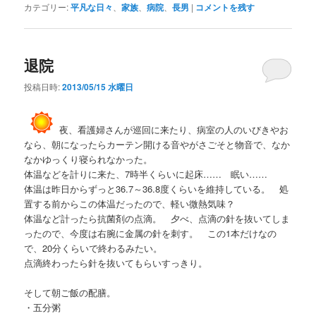
カテゴリー:
平凡な日々
、
家族
、
病院
、
長男
|
コメントを残す
退院
投稿日時:
2013/05/15 水曜日
夜、看護婦さんが巡回に来たり、病室の人のいびきやお
なら、朝になったらカーテン開ける音やがさごそと物音で、なか
なかゆっくり寝られなかった。
体温などを計りに来た、7時半くらいに起床…… 眠い……
体温は昨日からずっと36.7～36.8度くらいを維持している。 処
置する前からこの体温だったので、軽い微熱気味？
体温など計ったら抗菌剤の点滴。 夕べ、点滴の針を抜いてしま
ったので、今度は右腕に金属の針を刺す。 この1本だけなの
で、20分くらいで終わるみたい。
点滴終わったら針を抜いてもらいすっきり。
そして朝ご飯の配膳。
・五分粥