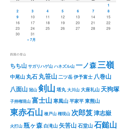
1
2
3
4
5
6
7
8
9
10
11
12
13
14
15
16
17
18
19
20
21
22
23
24
25
26
27
28
29
30
31
« 7月
四国の登山
三嶺
一ノ森
ちち山
サガリハゲ山
ハネズル山
丸笹山
八巻山
丸石
中尾山
二ツ岳
伊予富士
剣山
八面山
天狗塚
塔丸
大座礼山
冠山
大川山
富士山
寒風山
東熊山
平家平
子持権現山
東赤石山
次郎笈
津志嶽
槍戸山
権現山
石鎚山
瓶ヶ森
矢筈山
石堂山
白滝山
火打山