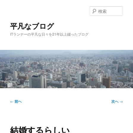
メ
イ
検
ン
索
コ
平凡なブログ
ン
ITランナーの平凡な日々を21年以上綴ったブログ
テ
ン
ツ
へ
移
動
メ
イ
投
←
前へ
次へ
→
ン
稿
メ
ナ
ニ
ビ
ュ
ゲ
結婚するらしい
ー
ー