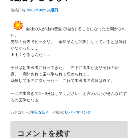
シ
投稿日時:
2008/10/21 火曜日
ョ
ン
会社の人が社内恋愛で結婚することになったと聞かされ
た。
突然の発表でビックリ。 全然そんな関係になっているとは気付
かなかった……
上手くやるもんだ……
今日は朝歯医者に行ってきた。 左下に虫歯がありそれの治
療。 麻酔されて歯を削られて埋められて…
麻酔してるのに痛かった～ これで歯医者の通院は終了。
一回の歯磨きで5～6分はしてください、と言われたがそんなにす
るの面倒だなぁ……
カテゴリー:
平凡な日々
作成者:
U
パーマリンク
コメントを残す