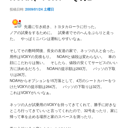
シ
投稿日時:
2009/01/24 土曜日
ョ
ン
先週に引き続き、トヨタカローラに行った。
ノアの試乗をするために。 試乗者でそのへんをぶらりと走っ
た。 やっぱミニバンは運転しやすいなぁ。
そしてその数時間後、長女の友達の家で、ネッツの人と会った。
用件はVOXYの見積もり。 NOAHと値段は変わらない。 車の
顔にこだわりは無い。 そしたら、値段の安くてサービスのいい
方に決めるだろう。 NOAHの提示額は293万。 パッソの下取
りは26万。
NOAHからオプションを15万落として、4万のシートカバーをつ
けたVOXYの提示額は264万。 パッソの下取りは32万。
これはVOXYがいいなぁ。
ネッツの人が試乗用のVOXYを持ってきてくれて、勝手に好きな
ところ行ってきていいと言ってくれたので、32号走ったり、家に
帰って車を止める場所と家のスペースを測ったり。