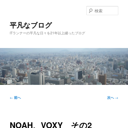
メ
イ
検
ン
索
コ
平凡なブログ
ン
ITランナーの平凡な日々を21年以上綴ったブログ
テ
ン
ツ
へ
移
動
メ
イ
投
←
前へ
次へ
→
ン
稿
メ
ナ
ニ
ビ
ュ
ゲ
NOAH、VOXY その2
ー
ー