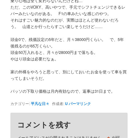
乗り心地は全く変わらないんだけどね…
ただ、このVOXY、高いやつで、手元でシフトチェンジできるレ
バーみたいなのがある。 F1の車みたいな感じのやつ。
それはすごい魅力的なのだが、実際はほとんど使わないだろ
う。 山道とか行ったらすごい楽しそうだけど……
頭金0で、残価設定の5年だと、月々38000円くらい。 で、5年
後残るのが65万くらい。
頭金50万入れると、月々が28000円まで落ちる。
やはり頭金は必要だなぁ。
家の外構をやろうと思って、別にしておいたお金を使って車を買
ってしまいそうだ。
パッソの下取り価格は月内有効なので、返事は31日まで。
カテゴリー:
平凡な日々
作成者:
U
パーマリンク
コメントを残す
※
メールアドレスが公開されることはありません。
が付