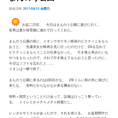
シ
投稿日時:
2011/08/12 金曜日
ョ
ン
お盆二日目。 今日はまんのう公園に遊びに行く。
長男は妻が保育園に連れて行ってくれた。
まんのう公園の前に、イオンでポケモン映画のビクティニをもら
おうと。 先週長女が映画を見に行ったのだけど、DSを忘れて
ビクティニをもらうことが出来なかった。 引き換え券みたいな
やつをもらったので、それで引き換えてもらおうと思ったのに、
今日はソフトを忘れたと……
イオンは一瞬で終了。
まんのう公園に来るのは2回目かな。 2年くらい前の冬に遊びに
来たな。 有料だからなかなか来る機会がない。
有料＋国営ということだけあって、設備はけっこう整ってい
る。 トイレとかメチャメチャ綺麗だし。
レンタルサイクルがあったので、それを借りる。 お盆期間中だ