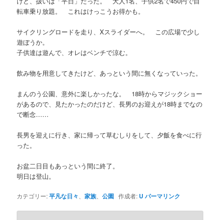
けど、扱いは「平日」だった。 大人1名、子供2名で450円で自
転車乗り放題。 これはけっこうお得かも。
サイクリングロードを走り、Xスライダーへ。 この広場で少し
遊ぼうか。
子供達は遊んで、オレはベンチで涼む。
飲み物を用意してきたけど、あっという間に無くなっていった。
まんのう公園、意外に楽しかったな。 18時からマジックショー
があるので、見たかったのだけど、長男のお迎えが18時までなの
で断念……
長男を迎えに行き、家に帰って草むしりをして、夕飯を食べに行
った。
お盆二日目もあっという間に終了。
明日は登山。
カテゴリー:
平凡な日々
、
家族
、
公園
作成者:
U
パーマリンク