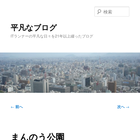
メ
イ
検
ン
索
コ
平凡なブログ
ン
ITランナーの平凡な日々を21年以上綴ったブログ
テ
ン
ツ
へ
移
動
メ
イ
投
←
前へ
次へ
→
ン
稿
メ
ナ
ニ
ビ
ュ
ゲ
まんのう公園
ー
ー