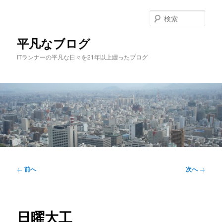
メ
イ
検
ン
索
コ
平凡なブログ
ン
ITランナーの平凡な日々を21年以上綴ったブログ
テ
ン
ツ
へ
移
動
メ
イ
投
←
前へ
次へ
→
ン
稿
メ
ナ
ニ
ビ
ュ
ゲ
日曜大工
ー
ー