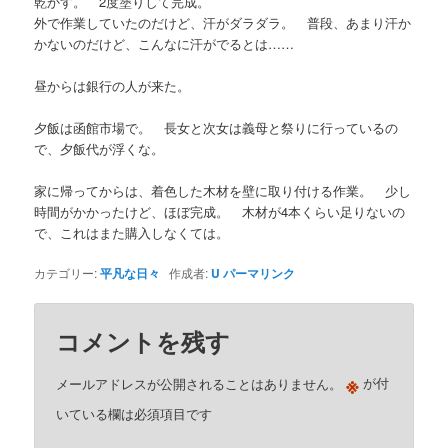
乾かす。 2度塗りして完成。
外で作業していたのだけど、汗がダラダラ。 普段、あまり汗か
かないのだけど、こんなに汗がでるとは……
昼からは銀行の人が来た。
夕飯は函館市場で。 長女と次女は義母と祭りに行っているの
で、夕飯代が浮くな。
家に帰ってからは、着色した木材を壁に取り付ける作業。 少し
時間がかかったけど、ほぼ完成。 木材が4本くらい足りないの
で、これはまた購入しなくては。
カテゴリー:
平凡な日々
作成者:
U
パーマリンク
コメントを残す
※
メールアドレスが公開されることはありません。
が付
いている欄は必須項目です