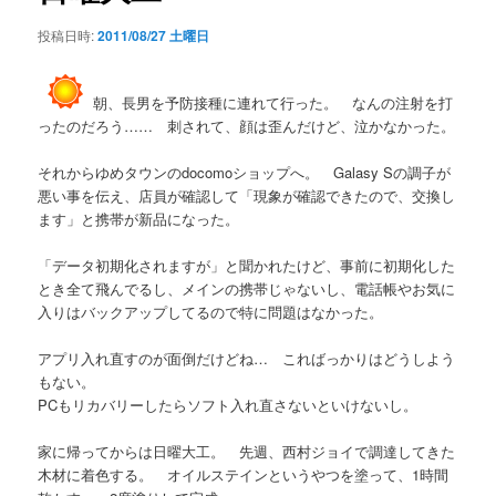
シ
投稿日時:
2011/08/27 土曜日
ョ
ン
朝、長男を予防接種に連れて行った。 なんの注射を打
ったのだろう…… 刺されて、顔は歪んだけど、泣かなかった。
それからゆめタウンのdocomoショップへ。 Galasy Sの調子が
悪い事を伝え、店員が確認して「現象が確認できたので、交換し
ます」と携帯が新品になった。
「データ初期化されますが」と聞かれたけど、事前に初期化した
とき全て飛んでるし、メインの携帯じゃないし、電話帳やお気に
入りはバックアップしてるので特に問題はなかった。
アプリ入れ直すのが面倒だけどね… こればっかりはどうしよう
もない。
PCもリカバリーしたらソフト入れ直さないといけないし。
家に帰ってからは日曜大工。 先週、西村ジョイで調達してきた
木材に着色する。 オイルステインというやつを塗って、1時間