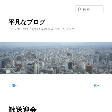
メ
イ
検
ン
索
コ
平凡なブログ
ン
ITランナーの平凡な日々を21年以上綴ったブログ
テ
ン
ツ
へ
移
動
メ
イ
投
←
前へ
次へ
→
ン
稿
メ
ナ
ニ
ビ
ュ
ゲ
歓送迎会
ー
ー