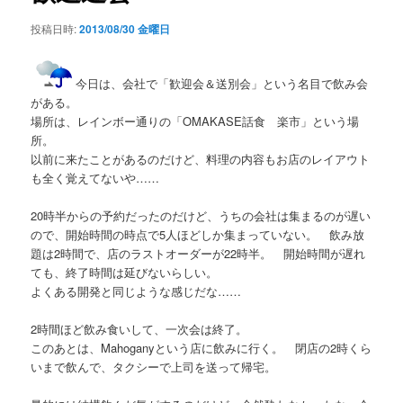
シ
投稿日時:
2013/08/30 金曜日
ョ
ン
今日は、会社で「歓迎会＆送別会」という名目で飲み会
がある。
場所は、レインボー通りの「OMAKASE話食 楽市」という場
所。
以前に来たことがあるのだけど、料理の内容もお店のレイアウト
も全く覚えてないや……
20時半からの予約だったのだけど、うちの会社は集まるのが遅い
ので、開始時間の時点で5人ほどしか集まっていない。 飲み放
題は2時間で、店のラストオーダーが22時半。 開始時間が遅れ
ても、終了時間は延びないらしい。
よくある開発と同じような感じだな……
2時間ほど飲み食いして、一次会は終了。
このあとは、Mahoganyという店に飲みに行く。 閉店の2時くら
いまで飲んで、タクシーで上司を送って帰宅。