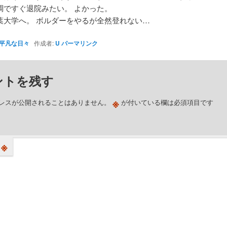
調ですぐ退院みたい。 よかった。
葉大学へ。 ボルダーをやるが全然登れない…
平凡な日々
作成者:
U
パーマリンク
ントを残す
※
レスが公開されることはありません。
が付いている欄は必須項目です
※