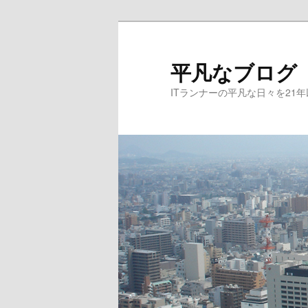
メ
イ
ン
平凡なブログ
コ
ITランナーの平凡な日々を21
ン
テ
ン
ツ
へ
移
動