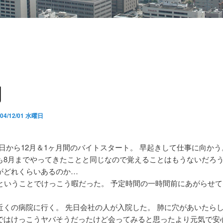
月
004/12/01 水曜日
日から12月＆1ヶ月間のバイトスタート。 早起きして仕事に向か
も8月までやってきたことと同じなので覚えることはもうないだろう
がどれくらいあるのか…
日ということでけっこう暇だった。 予定時間の一時間前にあがらせ
近くの病院に行く。 先日会社の人が入院した。 肺に穴があいたら
ではけっこうヤバそうだったけど会ってみると思ったより元気で安