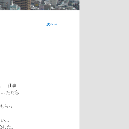
次へ
→
う。 仕事
… ただ忘
てもらっ
しい…
心した。