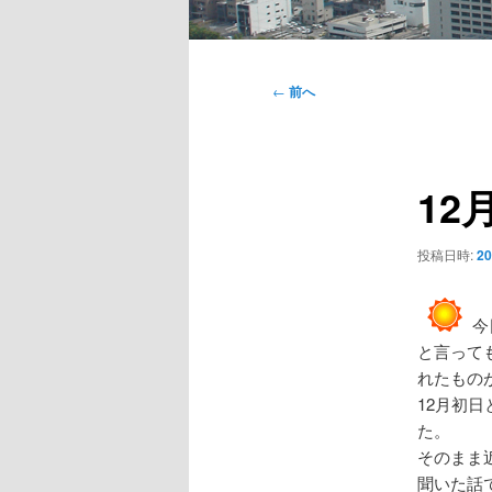
メ
イ
投
←
前へ
ン
稿
メ
ナ
ニ
ビ
ュ
12
ゲ
ー
ー
シ
投稿日時:
2
ョ
ン
今
と言って
れたもの
12月初
た。
そのまま
聞いた話