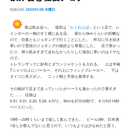
シ
投稿日時:
2023/01/26 木曜日
ョ
ン
夜は飲み会へ。 場所は「
かくれんぼ
」という店で、レ
インボーの一鶴のすぐ横にある店。 家から5kmくらいの距離な
ので、往復ともジョギングで行くことにした。 昨日に引き続き
寒いので普段のジョギングの格好より厚着にした。 店で寒かっ
たり、帰り飲みすぎて走れなかったりした場合に寒いのはイヤな
ので。
トレランザックに財布とダウンジャケットを入れる。 上は半袖
Tシャツの上にパーカー、その上にウィンドブレーカー。 下は
タイツに長ズボン。 ニット帽と手袋も着用する。
その格好で店まで走っていったがペースも速かったので暑すぎ
た…… 往路は
5.51, 5.01, 5.20, 5.29, 4.57と、5kmを27分02秒で、キロ5分19秒
ペースだった。
19時～23時くらいまで楽しく飲んできた。 ビール3杯、日本酒
1合しか飲んでないと思うので、いつもよりは少なめだと思う。