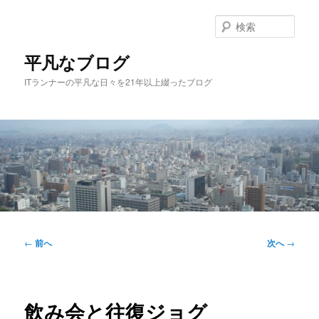
メ
イ
検
ン
索
コ
平凡なブログ
ン
ITランナーの平凡な日々を21年以上綴ったブログ
テ
ン
ツ
へ
移
動
メ
イ
投
←
前へ
次へ
→
ン
稿
メ
ナ
ニ
ビ
ュ
ゲ
飲み会と往復ジョグ
ー
ー