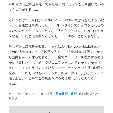
2004年の日記を読み返してみたら、同じようなことを書いている
ような気がする……
というわけで、今日から仕事(～o～) 連休の後は行きたくないな
ぁ。 普通に仕事終わった。 バレンタインでチョコをくれるの
はいいのだけど、もらいたくない人からチョコをもらうのはどう
かなぁ。 たとえ義理だとしても…… 断ることもできないし。
そして家に帰り映画鑑賞。 まずはJennifer Love Hewitt主演の
「HeartBreaker」という映画を見る。 結婚詐欺の映画で、かな
り面白おかしく作ってある。 一度でストーリーを理解するのは
かなり難しい…… そしてジェニファーはとてもかわいかった。
次に「ツインドラゴン」というジャッキー・チェン主演の映画を
見る。 これもいつものジャッキー映画に比べて、少しコメディ
性がある。 当時でこの映画を作るのは難しかったんだろう
な……
カテゴリー:
テレビ
、
由来
、
洋画
、
香港映画
、
映画
作成者:
U
パーマ
リンク