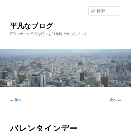
メ
イ
検
ン
索
コ
平凡なブログ
ン
ITランナーの平凡な日々を21年以上綴ったブログ
テ
ン
ツ
へ
移
動
メ
イ
投
←
前へ
次へ
→
ン
稿
メ
ナ
ニ
ビ
ュ
ゲ
バレンタインデー
ー
ー