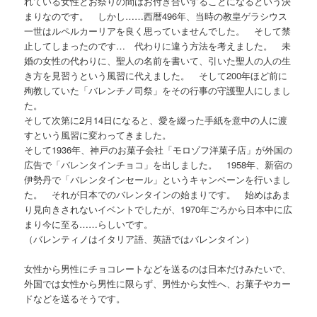
れている女性とお祭りの間はお付き合いすることになるという決
まりなのです。 しかし……西暦496年、当時の教皇ゲラシウス
一世はルペルカーリアを良く思っていませんでした。 そして禁
止してしまったのです… 代わりに違う方法を考えました。 未
婚の女性の代わりに、聖人の名前を書いて、引いた聖人の人の生
き方を見習うという風習に代えました。 そして200年ほど前に
殉教していた「バレンチノ司祭」をその行事の守護聖人にしまし
た。
そして次第に2月14日になると、愛を綴った手紙を意中の人に渡
すという風習に変わってきました。
そして1936年、神戸のお菓子会社「モロゾフ洋菓子店」が外国の
広告で「バレンタインチョコ」を出しました。 1958年、新宿の
伊勢丹で「バレンタインセール」というキャンペーンを行いまし
た。 それが日本でのバレンタインの始まりです。 始めはあま
り見向きされないイベントでしたが、1970年ごろから日本中に広
まり今に至る……らしいです。
（バレンティノはイタリア語、英語ではバレンタイン）
女性から男性にチョコレートなどを送るのは日本だけみたいで、
外国では女性から男性に限らず、男性から女性へ、お菓子やカー
ドなどを送るそうです。