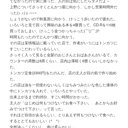
てなかったので床に座った、人の目は気にしたらダメだよ～
上野についてさっそくとんかつ屋に向かう、しかし営業時間外だ
った(>.<)ｙ-~~~
しょうがないので秋葉原に向かう、けっこう歩いたので疲れた。
いろいろと見て回って興味のある本を4冊買って、CD-Rを110枚
買っておしまい、けっこう金つかっちゃった(￣□￣;)!!
時間もたったのでとんかつ屋に向かう。
その店は某情報誌に載っていた店で、作者がいうにはトンカツに
すごいこだわっているらしい。
さっそく入って見ると金髪のおじさんとおばあさんがいるて、カ
ウンターの席数は8席くらい、店内は薄暗く6畳くらいしかなかっ
た。
トンカツ定食(2300円)をたのんだ、店の主人が目の前で作り始め
た。
この店は油を一切使わないらしくはちみつみたいな色した液体の
中にトンカツを入れて、いろいろとやっていた。
出来上がるまで約35分、すごい時間がかかった。
主人が「はじめは何もつけないでお食べ下さい。 あとからお好
みでつけて下さい」って言った。
それほど自信があるらしい、とりあえず何もつけないで食べた。
するととてもおいしい（^ゝ^）
全然油っこくないし、肉は柔らかいし。