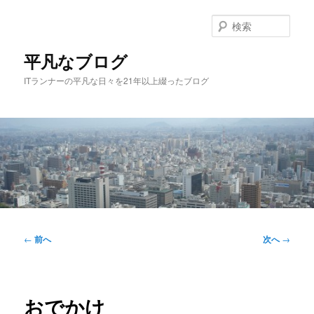
メ
イ
検
ン
索
コ
平凡なブログ
ン
ITランナーの平凡な日々を21年以上綴ったブログ
テ
ン
ツ
へ
移
動
メ
イ
投
←
前へ
次へ
→
ン
稿
メ
ナ
ニ
ビ
ュ
ゲ
おでかけ
ー
ー