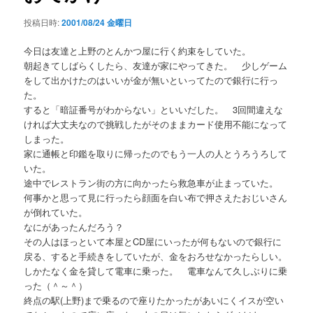
シ
投稿日時:
2001/08/24 金曜日
ョ
ン
今日は友達と上野のとんかつ屋に行く約束をしていた。
朝起きてしばらくしたら、友達が家にやってきた。 少しゲーム
をして出かけたのはいいが金が無いといってたので銀行に行っ
た。
すると「暗証番号がわからない」といいだした。 3回間違えな
ければ大丈夫なので挑戦したがそのままカード使用不能になって
しまった。
家に通帳と印鑑を取りに帰ったのでもう一人の人とうろうろして
いた。
途中でレストラン街の方に向かったら救急車が止まっていた。
何事かと思って見に行ったら顔面を白い布で押さえたおじいさん
が倒れていた。
なにがあったんだろう？
その人はほっといて本屋とCD屋にいったが何もないので銀行に
戻る、すると手続きをしていたが、金をおろせなかったらしい。
しかたなく金を貸して電車に乗った。 電車なんて久しぶりに乗
った（＾～＾）
終点の駅(上野)まで乗るので座りたかったがあいにくイスが空い