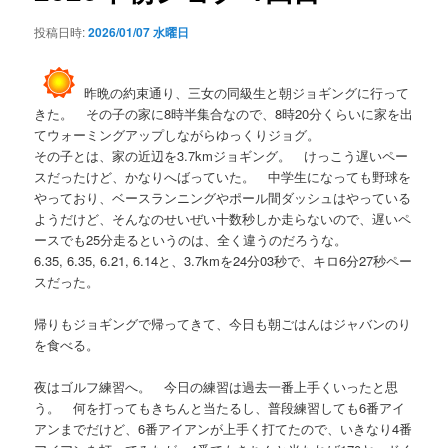
シ
投稿日時:
2026/01/07 水曜日
ョ
ン
昨晩の約束通り、三女の同級生と朝ジョギングに行って
きた。 その子の家に8時半集合なので、8時20分くらいに家を出
てウォーミングアップしながらゆっくりジョグ。
その子とは、家の近辺を3.7kmジョギング。 けっこう遅いペー
スだったけど、かなりへばっていた。 中学生になっても野球を
やっており、ベースランニングやポール間ダッシュはやっている
ようだけど、そんなのせいぜい十数秒しか走らないので、遅いペ
ースでも25分走るというのは、全く違うのだろうな。
6.35, 6.35, 6.21, 6.14と、3.7kmを24分03秒で、キロ6分27秒ペー
スだった。
帰りもジョギングで帰ってきて、今日も朝ごはんはジャバンのり
を食べる。
夜はゴルフ練習へ。 今日の練習は過去一番上手くいったと思
う。 何を打ってもきちんと当たるし、普段練習しても6番アイ
アンまでだけど、6番アイアンが上手く打てたので、いきなり4番