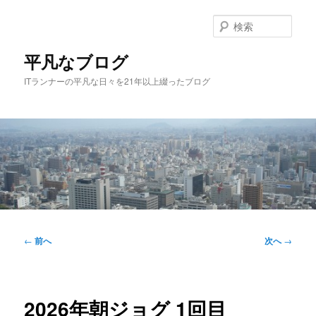
メ
イ
検
ン
索
コ
平凡なブログ
ン
ITランナーの平凡な日々を21年以上綴ったブログ
テ
ン
ツ
へ
移
動
メ
イ
投
←
前へ
次へ
→
ン
稿
メ
ナ
ニ
ビ
ュ
ゲ
2026年朝ジョグ 1回目
ー
ー